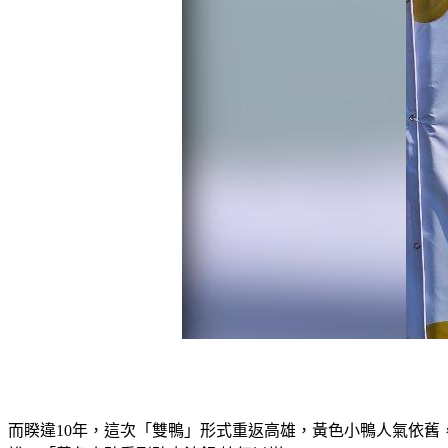
而睽違10年，這次「雙鴨」形式重返高雄，黃色小鴨人氣依舊