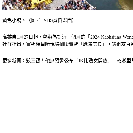
黃色小鴨。（圖／TVBS資料畫面）
高雄自1月27日起，舉辦為期近一個月的「2024 Kaohsiun
社群指出，賞鴨時目睹現場攤販賣起「應景美食」，讓網友直
更多新聞：
毀三觀！他無預警公布「JK比熟女開放」　乾爹型