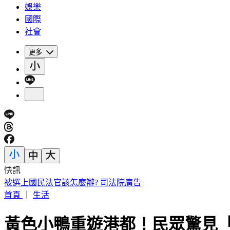
娛樂
國際
社會
更多
快訊
被選上國民法官該怎麼辦? 司法院廣告
首頁
｜
生活
黃色小鴨重遊港都！民眾驚見