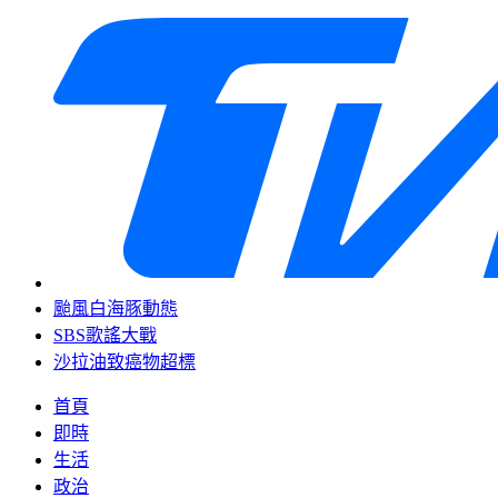
颱風白海豚動態
SBS歌謠大戰
沙拉油致癌物超標
首頁
即時
生活
政治