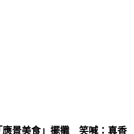
「應景美食」擺攤 笑喊：真香