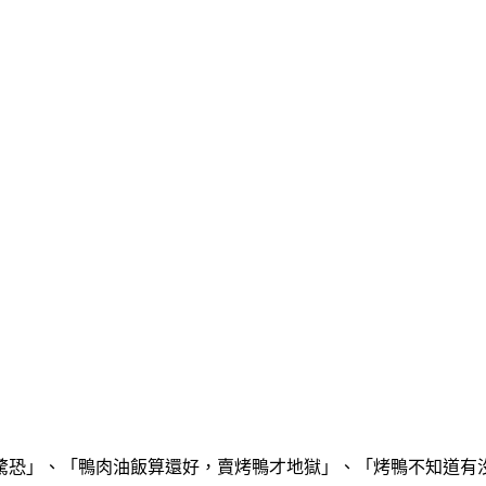
驚恐」、「鴨肉油飯算還好，賣烤鴨才地獄」、「烤鴨不知道有