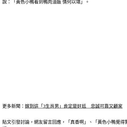
說：「黃色小鴨看到鴨肉油飯 情何以堪」。
更多新聞：
嫁到這「3生肖男」肯定是好尪　忠誠可靠又顧家
貼文引發討論，網友留言回應，「真香啊」、「黃色小鴨覺得