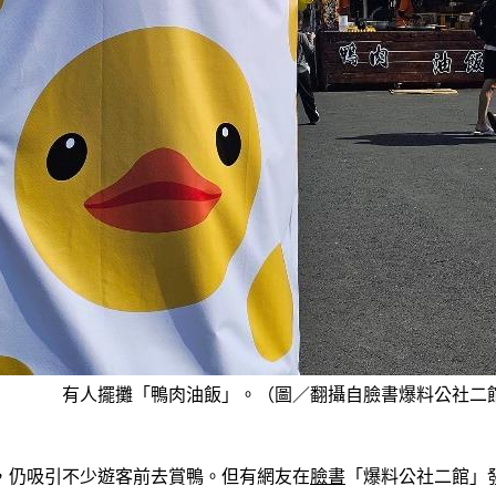
有人擺攤「鴨肉油飯」。（圖／翻攝自臉書爆料公社二
，仍吸引不少遊客前去賞鴨。但有網友在
臉書
「爆料公社二館」