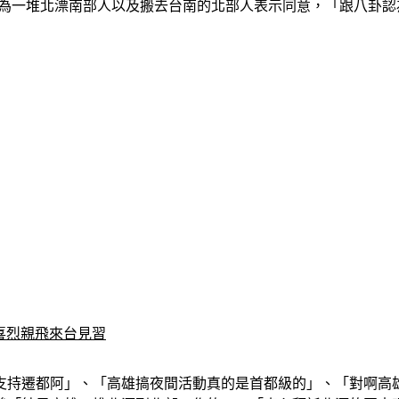
認為一堆北漂南部人以及搬去台南的北部人表示同意，「跟八卦認
喜烈親飛來台見習
支持遷都阿」、「高雄搞夜間活動真的是首都級的」、「對啊高