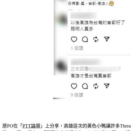
原PO在「
PTT論壇
」上分享，高雄這次的黃色小鴨讓許多Thr