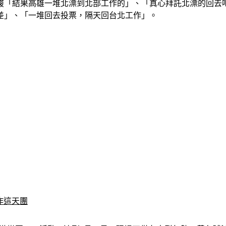
酸「結果高雄一堆北漂到北部工作的」、「真心拜託北漂的回去
差」、「一堆回去投票，隔天回台北工作」。
作這天團