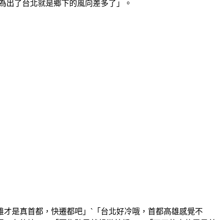
為出了台北就是鄉下的風向差多了」。
雄才是真首都，快遷都吧」`「台北好冷哦，首都高雄感覺不