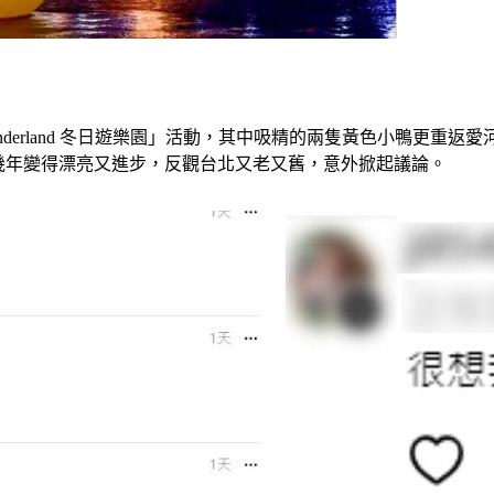
g Wonderland 冬日遊樂園」活動，其中吸精的兩隻黃色小鴨更重
幾年變得漂亮又進步，反觀台北又老又舊，意外掀起議論。