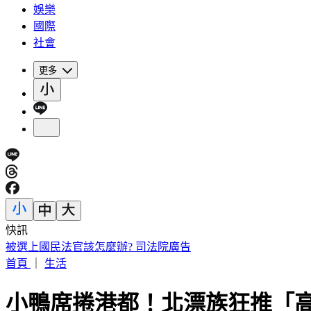
娛樂
國際
社會
更多
快訊
被選上國民法官該怎麼辦? 司法院廣告
首頁
｜
生活
小鴨席捲港都！北漂族狂推「高