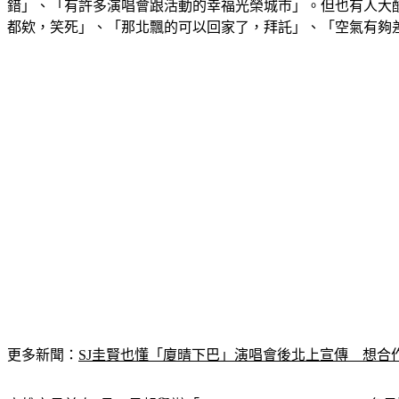
錯」、「有許多演唱會跟活動的幸福光榮城市」。但也有人大
都欸，笑死」、「那北飄的可以回家了，拜託」、「空氣有夠
更多新聞：
SJ圭賢也懂「廈晴下巴」演唱會後北上宣傳　想合