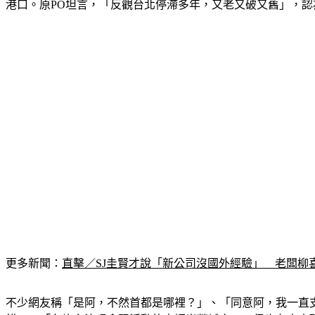
港口。原PO坦言，「反觀台北停滯多年，又老又破又舊」，
更多新聞：
直擊／SJ圭賢才說「新公司沒國外經驗」　老闆柳
不少網友稱「是阿，不然首都是哪裡？」、「同意阿，我一直