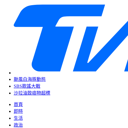
颱風白海豚動態
SBS歌謠大戰
沙拉油致癌物超標
首頁
即時
生活
政治