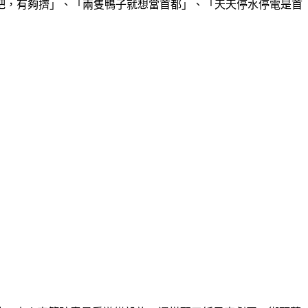
吧，有夠擠」、「兩隻鴨子就想當首都」、「天天停水停電是首