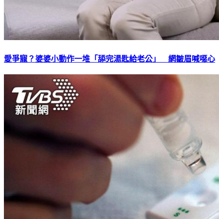
愛爭寵？婆婆小動作一堆「舔完湯匙給老公」 網皺眉喊噁心