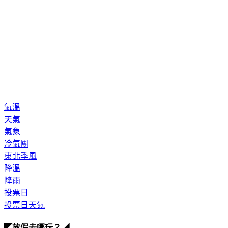
氣溫
天氣
氣象
冷氣團
東北季風
降溫
降雨
投票日
投票日天氣
◤放假去哪玩？◢