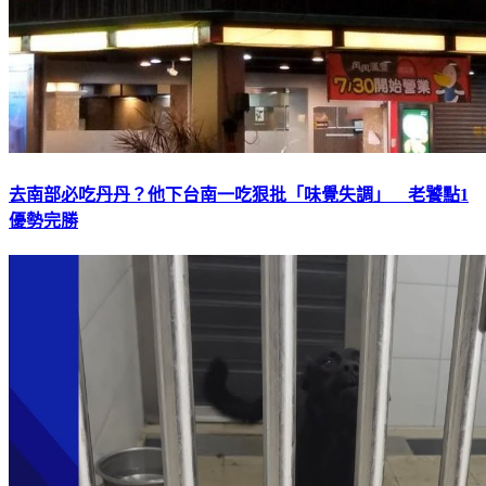
去南部必吃丹丹？他下台南一吃狠批「味覺失調」 老饕點1
優勢完勝