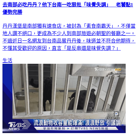
去南部必吃丹丹？他下台南一吃狠批「味覺失調」 老饕點1
優勢完勝
丹丹漢堡是南部獨有速食店，被封為「素食南霸天」，不僅當
地人讚不絕口，更成為不少人到南部旅遊必朝聖的餐廳之一。
不過近日一名網友到台南品嘗丹丹後，味道並不符合他期待，
不懂其受歡迎的原因，直言「是反串還是味覺失調？」
生活