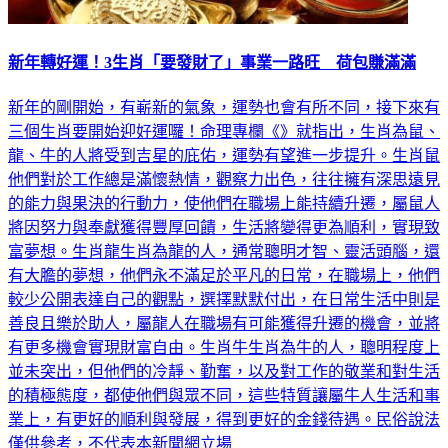
新年轉好運！3生肖「要發財了」事業一路旺 荷包賺滿滿
新年的剛開始，有嶄新的氣象，運勢也會有所不同，接下來有
三個生肖要開始迎好運囉！命理專欄《》就指出，生肖為鼠、
龍、牛的人將受到吉星的庇佑，運勢有望進一步提升。生肖鼠
他們對於工作總是滿懷熱情，觀察力出色，往往擁有深思遠見
的能力與果決的行動力，使他們在職場上能持續升遷，屬鼠人
將因努力與奉獻獲得豐厚回饋，生活將變得更為順利，實現致
富夢想。生肖龍生肖為龍的人，通常聰明才智、靈活頭腦，還
有大膽的夢想，他們永不滿足於平凡的日常，在職場上，他們
較少公開表達自己的觀點，選擇默默付出，在日常生活中則是
善良且樂於助人，屬龍人在職場有可能獲得升遷的機會，並將
有更多機會實現財富自由。生肖牛生肖為牛的人，聰明程度上
並未突出，但他們的冷靜、勤奮，以及對工作的敬業和對生活
的積極態度，都使他們與眾不同，這些特質讓屬牛人生活和事
業上，有更好的順利與發展，得到更好的金錢待遇。民俗說法
僅供參考，不代表本新聞網立場