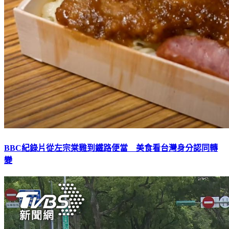
BBC紀錄片從左宗棠雞到鐵路便當 美食看台灣身分認同轉
變