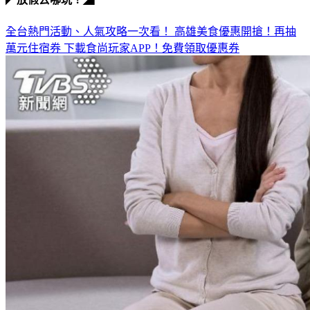
全台熱門活動、人氣攻略一次看！
高雄美食優惠開搶！再抽
萬元住宿券
下載食尚玩家APP！免費領取優惠券