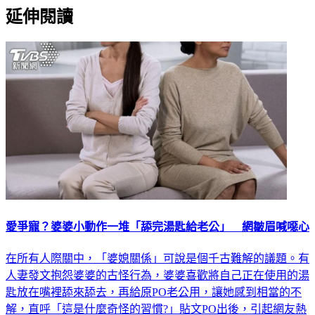
延伸閱讀
愛爭寵？婆婆小動作一堆「舔完湯匙給老公」 網皺眉喊噁心
在所有人際關中，「婆媳關係」可說是個千古難解的議題。有
人妻發文抱怨婆婆的古怪行為，婆婆喜歡將自己正在使用的湯
匙放在嘴裡舔來舔去，再給原PO老公用，讓她感到相當的不
解，直呼「這是什麼奇怪的習慣?」貼文PO出後，引起網友熱