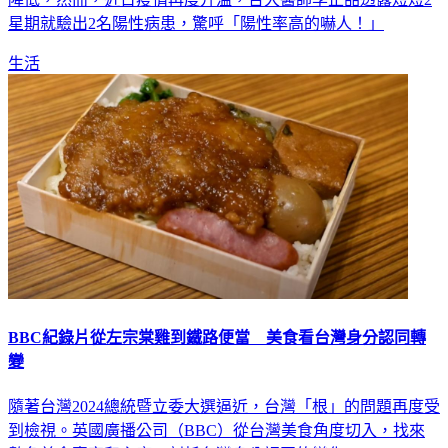
星期就驗出2名陽性病患，驚呼「陽性率高的嚇人！」
生活
BBC紀錄片從左宗棠雞到鐵路便當 美食看台灣身分認同轉
變
隨著台灣2024總統暨立委大選逼近，台灣「根」的問題再度受
到檢視。英國廣播公司（BBC）從台灣美食角度切入，找來