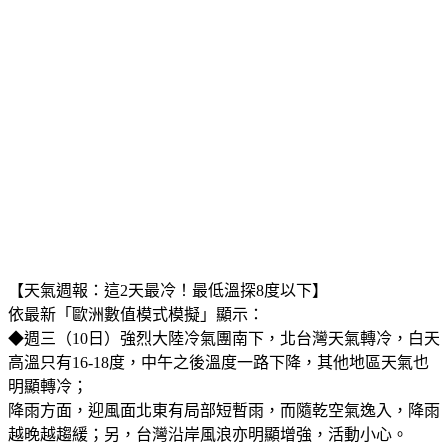
【天氣週報：這2天最冷！最低溫探8度以下】
依最新「歐洲數值模式模擬」顯示：
◆週三（10日）強烈大陸冷氣團南下，北台灣天氣轉冷，白天
高溫只有16-18度，中午之後溫度一路下降，其他地區天氣也
明顯轉冷；
降雨方面，迎風面北東有局部短暫雨，而隨乾空氣逸入，降雨
越晚越趨緩；另，台灣沿岸風浪亦明顯增強，活動小心。