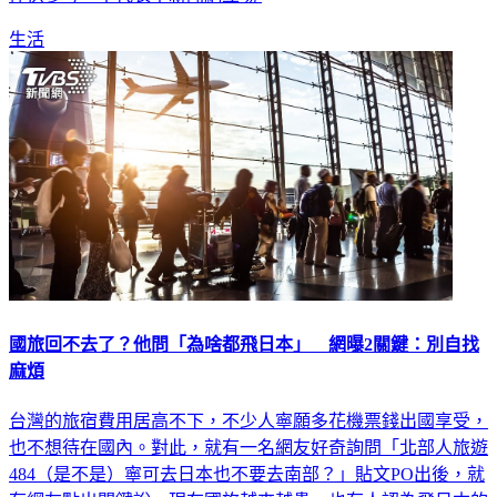
生活
國旅回不去了？他問「為啥都飛日本」 網曝2關鍵：別自找
麻煩
台灣的旅宿費用居高不下，不少人寧願多花機票錢出國享受，
也不想待在國內。對此，就有一名網友好奇詢問「北部人旅遊
484（是不是）寧可去日本也不要去南部？」貼文PO出後，就