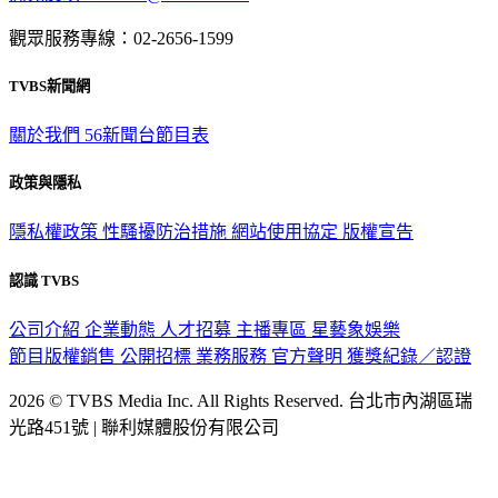
觀眾服務專線：02-2656-1599
TVBS新聞網
關於我們
56新聞台節目表
政策與隱私
隱私權政策
性騷擾防治措施
網站使用協定
版權宣告
認識 TVBS
公司介紹
企業動態
人才招募
主播專區
星藝象娛樂
節目版權銷售
公開招標
業務服務
官方聲明
獲獎紀錄／認證
2026 © TVBS Media Inc. All Rights Reserved. 台北市內湖區瑞
光路451號 | 聯利媒體股份有限公司