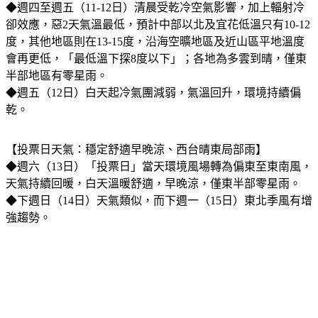
◆週四至週五（11-12日）清晨受乾冷空氣影響，加上輻射冷
卻效應，惡2天氣溫最低，預計中部以北及宜花低溫只有10-12
度，其他地區則在13-15度，沿海空曠地區及近山區平地溫度
會再更低，「最低溫下探8度以下」；各地為多雲到晴，僅東
半部地區有零星雨。
◆週五（12日）白天起冷氣團減弱，氣溫回升，環境持續偏
乾。
【投票日天氣：穩定舒適早晚涼、西台晴東局部雨】
◆週六（13日）「投票日」當天環境風場轉為偏東至東南風，
天氣持續回暖，白天溫暖舒適，早晚涼，僅東半部零星雨。 
◆下週日（14日）天氣類似，而下週一（15日）東北季風有增
強趨勢。