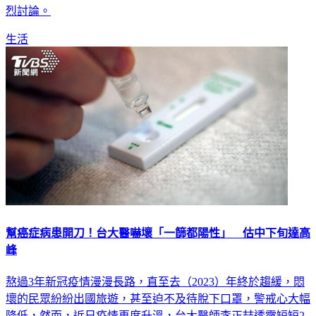
烈討論。
生活
幫癌症病患開刀！台大醫嚇壞「一篩都陽性」 估中下旬達高
峰
熬過3年新冠疫情漫漫長路，直至去（2023）年終於趨緩，悶
壞的民眾紛紛出國旅遊，甚至迫不及待脫下口罩，警戒心大幅
降低，然而，近日疫情再度升溫，台大醫師李正喆透露短短2