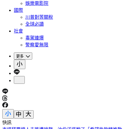
娛樂電影院
國際
川普對等關稅
全球必讀
社會
毒駕連爆
警察愛無限
更多
快訊