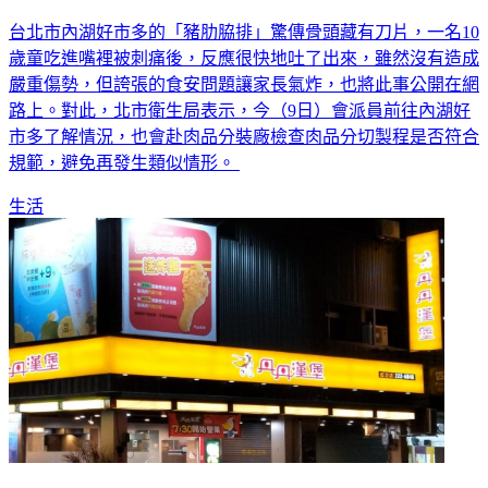
台北市內湖好市多的「豬肋脇排」驚傳骨頭藏有刀片，一名10
歲童吃進嘴裡被刺痛後，反應很快地吐了出來，雖然沒有造成
嚴重傷勢，但誇張的食安問題讓家長氣炸，也將此事公開在網
路上。對此，北市衛生局表示，今（9日）會派員前往內湖好
市多了解情況，也會赴肉品分裝廠檢查肉品分切製程是否符合
規範，避免再發生類似情形。
生活