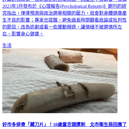
2023年3月發布於《心理報告(Psychological Reports)》期刊的研
究指出，僅僅預測與政治選舉相關的壓力，就會對身體健康產
生不良的影響；專家也提醒，避免過長時間觀看政論或批判性
的節目，改為追劇或看一些運動頻道，讓情緒不被選情所左
右，影響身心健康。
生活
好市多排骨「藏刀片」！10歲童舌頭遭刺 北市衛生局回應了