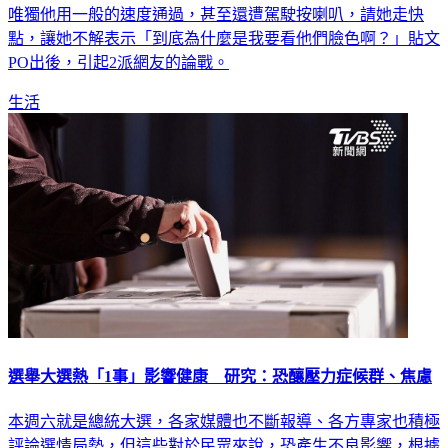
唯獨他用一般的速度通過，甚至還遭駕駛按喇叭，請她走快
點，讓她不解表示「到底為什麼是我要看他們臉色啊？」貼文
PO出後，引起2派網友的論戰。
生活
選舉大選熱「1事」影響健康 研究：恐釀壓力症候群、焦慮
本週六就是總統大選，各家媒體也不斷報導、各方專家也積極
評論選情局勢，但這些對於民眾來說，恐產生不良影響，根據