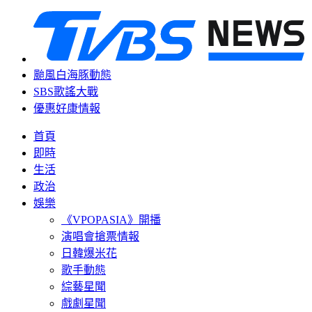
颱風白海豚動態
SBS歌謠大戰
優惠好康情報
首頁
即時
生活
政治
娛樂
《VPOPASIA》開播
演唱會搶票情報
日韓爆米花
歌手動態
綜藝星聞
戲劇星聞