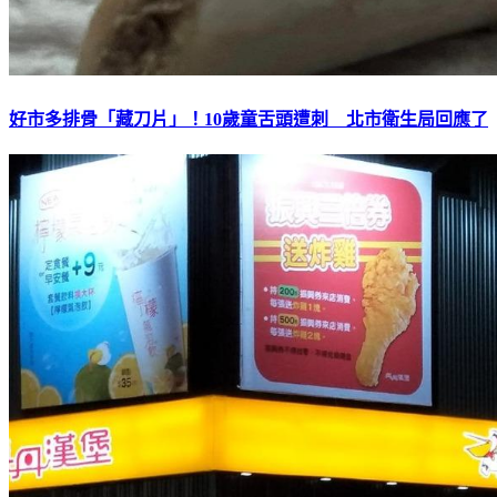
好市多排骨「藏刀片」！10歲童舌頭遭刺 北市衛生局回應了