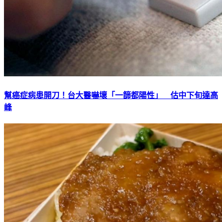
幫癌症病患開刀！台大醫嚇壞「一篩都陽性」 估中下旬達高
峰