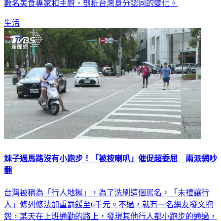
數名美食專家和主廚，剖析台灣身分認同的變化。
生活
妹子過馬路沒有小跑步！「被按喇叭」催促超委屈 兩派網吵
翻
台灣被稱為「行人地獄」，為了洗刷這個罵名，「未禮讓行
人」條列修法加重罰鍰至6千元。不過，就有一名網友發文抱
怨，某天在上班通勤的路上，發現其他行人都小跑步的通過，