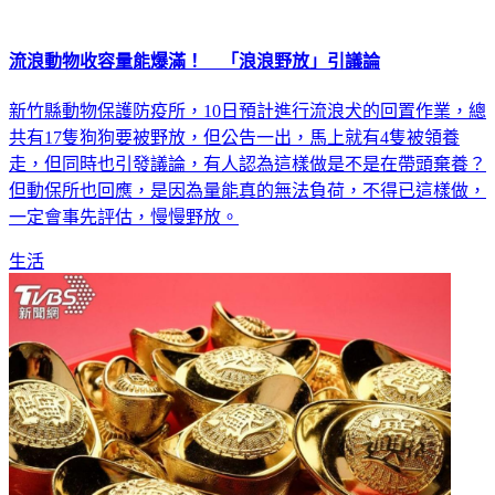
流浪動物收容量能爆滿！ 「浪浪野放」引議論
新竹縣動物保護防疫所，10日預計進行流浪犬的回置作業，總
共有17隻狗狗要被野放，但公告一出，馬上就有4隻被領養
走，但同時也引發議論，有人認為這樣做是不是在帶頭棄養？
但動保所也回應，是因為量能真的無法負荷，不得已這樣做，
一定會事先評估，慢慢野放。
生活