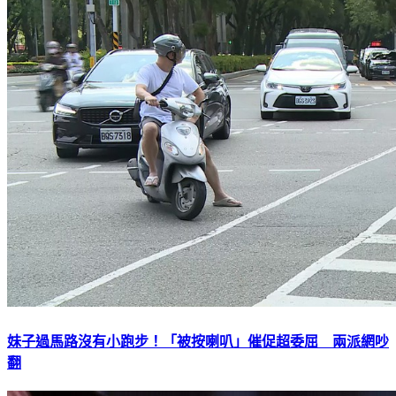
妹子過馬路沒有小跑步！「被按喇叭」催促超委屈 兩派網吵
翻