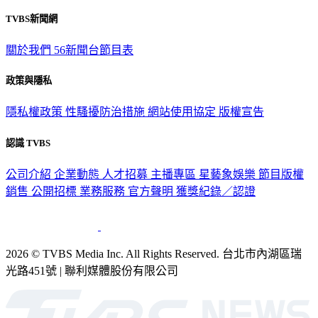
TVBS新聞網
關於我們
56新聞台節目表
政策與隱私
隱私權政策
性騷擾防治措施
網站使用協定
版權宣告
認識 TVBS
公司介紹
企業動態
人才招募
主播專區
星藝象娛樂
節目版權
銷售
公開招標
業務服務
官方聲明
獲獎紀錄／認證
2026 © TVBS Media Inc. All Rights Reserved. 台北市內湖區瑞
光路451號 | 聯利媒體股份有限公司