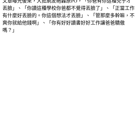
文章曝光後來，大批網友砲轟原PO，「你爸有你這種兒子才
丟臉」、「你讀這種學校你爸都不覺得丟臉了」、「正當工作
有什麼好丟臉的。你這個想法才丟臉」、「管那麼多幹嘛，不
爽你就給他錢啊」、「你有好好讀書好好工作讓爸爸驕傲
嗎？」