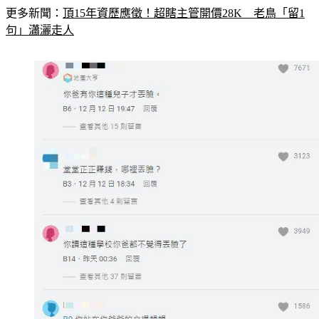
更多新聞：
頂15年資歷應徵！超瞎主管開價28K　老鳥「留1
句」瀟灑走人