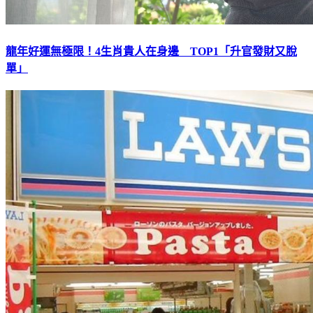
龍年好運無極限！4生肖貴人在身邊 TOP1「升官發財又脫
單」