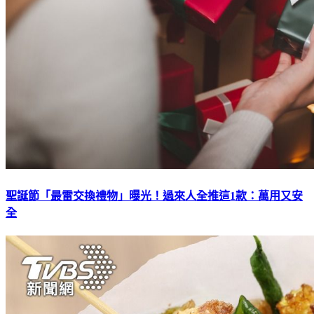
聖誕節「最雷交換禮物」曝光！過來人全推這1款：萬用又安
全