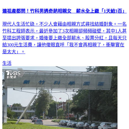
連祖產都問！竹科男遇奇葩相親女 薪水全上繳「1天給3百」
現代人生活忙碌，不少人會藉由相親方式尋找結婚對象。一名
竹科工程師表示，最近參加了3次相親卻頻頻碰壁，其中1人甚
至提出誇張要求，婚後要上繳全部薪水、股票分紅，且每天只
給300元生活費，讓他傻眼直呼「我不會再相親了，衝擊實在
是太大」。
生活