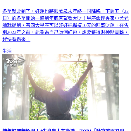
冬至就要到了，好運也將跟著歲末年終一同降臨，下週五（22
日）的冬至開始一路到年底有望發大財！星座命理專家小孟老
師就提到，有四大星座可以好好把握這10天的旺盛財運，在告
別2023年之前，能夠為自己賺個紅包，想要獲得財神爺青睞，
趕快看過來！
生活