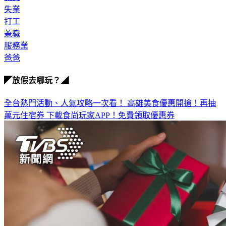
失業
打工
兼職
服務業
爸爸
◤放假去哪玩？◢
全台熱門活動、人氣攻略一次看！
高雄美食優惠開搶！再抽
萬元住宿券
下載食尚玩家APP！免費領取優惠券