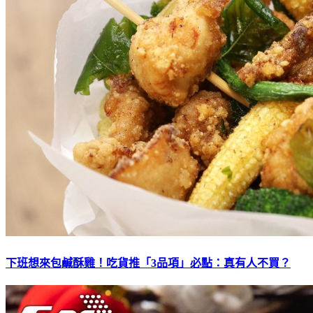
下班想來包鹹酥雞！吃貨推「3品項」必點：真有人不買？