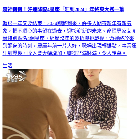
衰神掰掰！好運降臨4星座「旺到2024」年終爽大撈一筆
轉眼一年又要結束，2024即將到來，許多人期待新年有新氣
象，把不順心的事留在過去，迎接嶄新的未來。命理專家艾菲
爾特別點名4個星座，經歷整年的波折與挑戰後，命運終於來
到翻身的時刻，農曆年前一片大好，職場出現轉捩點，事業運
旺到爆棚，收入會大幅增加，賺得盆滿缽滿，令人羨慕。
生活