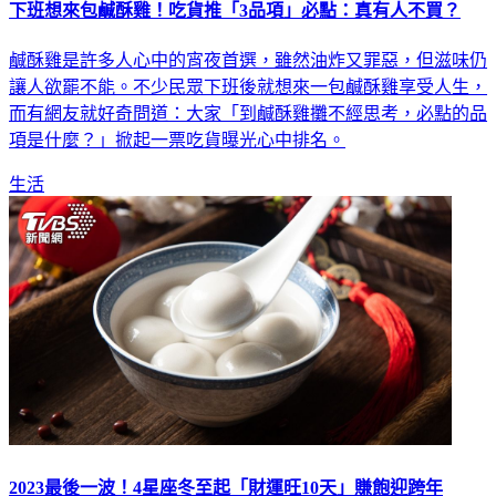
下班想來包鹹酥雞！吃貨推「3品項」必點：真有人不買？
鹹酥雞是許多人心中的宵夜首選，雖然油炸又罪惡，但滋味仍
讓人欲罷不能。不少民眾下班後就想來一包鹹酥雞享受人生，
而有網友就好奇問道：大家「到鹹酥雞攤不經思考，必點的品
項是什麼？」掀起一票吃貨曝光心中排名。
生活
2023最後一波！4星座冬至起「財運旺10天」賺飽迎跨年