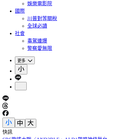
娛樂電影院
國際
川普對等關稅
全球必讀
社會
毒駕連爆
警察愛無限
更多
快訊