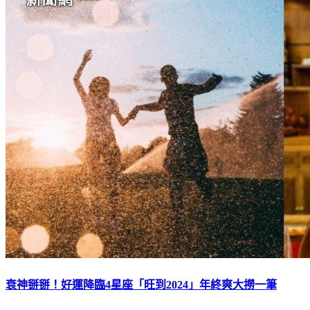
衰神掰掰！好運降臨4星座「旺到2024」年終爽大撈一筆