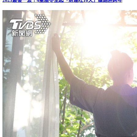
2023最後一波！4星座冬至起「財運旺10天」賺飽迎跨年