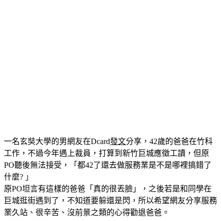
一名玄奘大學的男網友在Dcard
發文
分享，42歲的爸爸在竹科
工作，不過今年遇上裁員，打算到新竹巨城應徵工讀，但原
PO聽後無法接受，「都42了還去做服務業是不是哪裡搞錯了
什麼? 」
原PO坦言有這樣的爸爸「真的很丟臉」，之後若是和同學在
巨城逛街遇到了，不知道要躲還是閃，所以希望網友分享服務
業久站、很辛苦、沒前景之類的心得勸退爸爸。