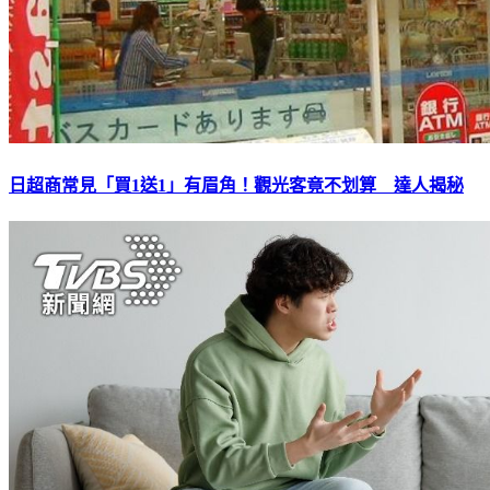
日超商常見「買1送1」有眉角！觀光客竟不划算 達人揭秘