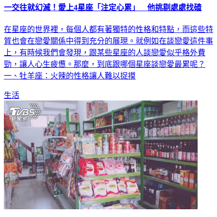
一交往就幻滅！愛上4星座「注定心累」 他挑剔處處找碴
在星座的世界裡，每個人都有著獨特的性格和特點，而這些特
質也會在戀愛關係中得到充分的展現。就例如在談戀愛這件事
上，有時候我們會發現，跟某些星座的人談戀愛似乎格外費
勁，讓人心生疲憊。那麼，到底跟哪個星座談戀愛最累呢？
一、牡羊座：火辣的性格讓人難以捉摸
生活