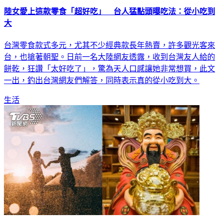
陸女愛上這款零食「超好吃」 台人猛點頭曝吃法：從小吃到
大
台灣零食款式多元，尤其不少經典款長年熱賣，許多觀光客來
台，也搶著朝聖。日前一名大陸網友透露，收到台灣友人給的
餅乾，狂讚「太好吃了」，驚為天人口感讓她非常想買，此文
一出，釣出台灣網友們解答，同時表示真的從小吃到大。
生活