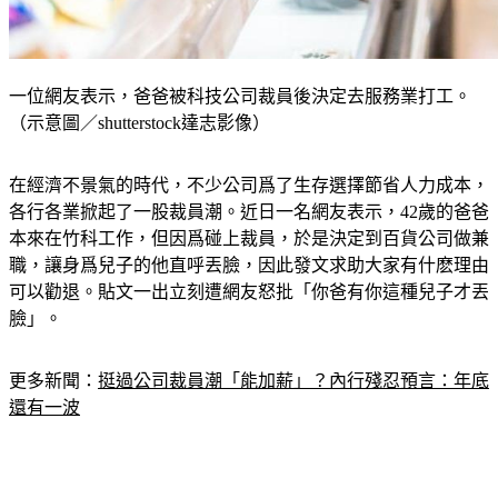
一位網友表示，爸爸被科技公司裁員後決定去服務業打工。
（示意圖／shutterstock達志影像）
在經濟不景氣的時代，不少公司爲了生存選擇節省人力成本，
各行各業掀起了一股裁員潮。近日一名網友表示，42歲的爸爸
本來在竹科工作，但因爲碰上裁員，於是決定到百貨公司做兼
職，讓身爲兒子的他直呼丟臉，因此發文求助大家有什麽理由
可以勸退。貼文一出立刻遭網友怒批「你爸有你這種兒子才丟
臉」。
更多新聞：
挺過公司裁員潮「能加薪」？內行殘忍預言：年底
還有一波