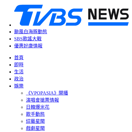
颱風白海豚動態
SBS歌謠大戰
優惠好康情報
首頁
即時
生活
政治
娛樂
《VPOPASIA》開播
演唱會搶票情報
日韓爆米花
歌手動態
綜藝星聞
戲劇星聞