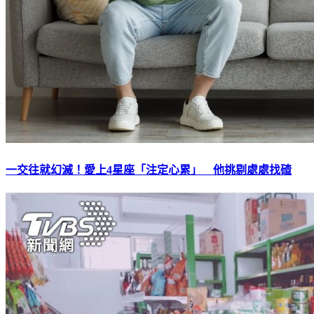
一交往就幻滅！愛上4星座「注定心累」 他挑剔處處找碴