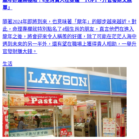
龍年好運無極限！4生肖貴人在身邊 TOP1「升官發財又脫
單」
隨著2024年即將到來，也意味著「龍年」的腳步越來越近。對
此，命理專欄就特別點名了4個生肖的朋友，直言他們在進入
龍年之後，將會迎來令人稱羨的好運，除了可能在茫茫人海中
遇到未來的另一半外，還有望在職場上獲得貴人相助，一舉升
官發財賺大錢。
生活