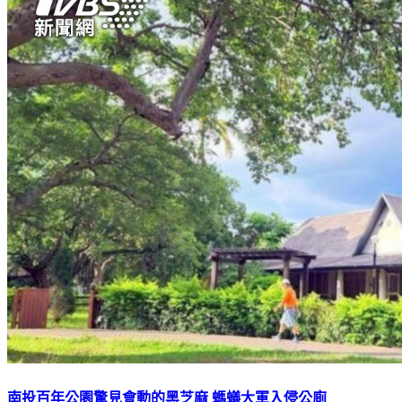
南投百年公園驚見會動的黑芝麻 螞蟻大軍入侵公廁