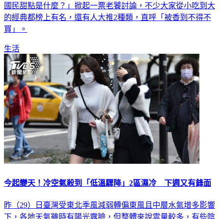
國民甜點是什麼？」掀起一票老饕討論，不少大家從小吃到大
的經典都榜上有名，還有人大推2種類，直呼「被香到不得不
買」。
生活
今起變天！冷空氣殺到「低溫驟降」2區濕冷 下週又有鋒面
昨（29）日臺灣受東北季風減弱轉偏東風且中層水氣增多影響
下，各地天氣雖時有陽光露臉，但整體來說雲量較多，有些陰