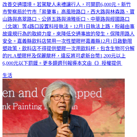
改善交通環境。若駕駛人未禮讓行人，可開罰6,000元。新竹
市警察局於竹市「易肇事」高風險路口，西大路與林森路、寶
山路與高翠路口、公道五路與湳雅街口、中華路與經國路口
（北端）等4路口設置科技執法，12月1日執法上路，盼藉由事
故違規行為的取締力度，來降低交通事故的發生，保障用路人
安全。嘉義縣飲料店禁用一次性塑膠杯嘉義縣12月1日啟動限
塑政策，飲料店不得提供塑膠一次用飲料杯，包含生物可分解
的PLA塑膠杯及保麗龍杯，違反將可處新台幣1,200元以上
6,000元以下罰鍰。更多鏡週刊報導本文由《》授權提供
生活