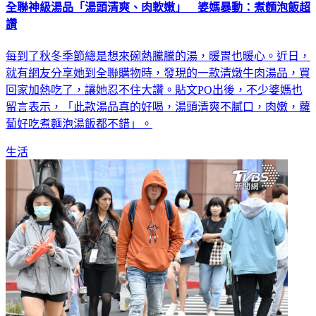
全聯神級湯品「湯頭清爽、肉軟嫩」 婆媽暴動：煮麵泡飯超
讚
每到了秋冬季節總是想來碗熱騰騰的湯，暖胃也暖心。近日，
就有網友分享她到全聯購物時，發現的一款清燉牛肉湯品，買
回家加熱吃了，讓她忍不住大讚。貼文PO出後，不少婆媽也
留言表示，「此款湯品真的好喝，湯頭清爽不膩口，肉嫩，蘿
蔔好吃煮麵泡湯飯都不錯」。
生活