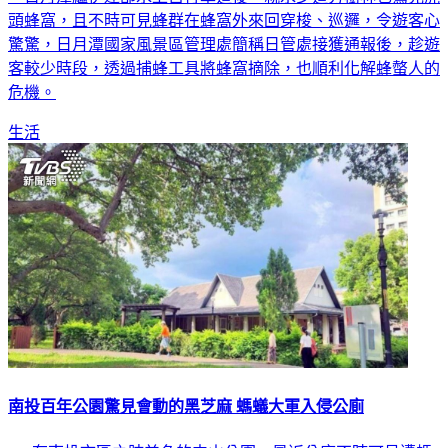
頭蜂窩，且不時可見蜂群在蜂窩外來回穿梭、巡邏，令遊客心
驚驚，日月潭國家風景區管理處簡稱日管處接獲通報後，趁遊
客較少時段，透過捕蜂工具將蜂窩摘除，也順利化解蜂螫人的
危機。
生活
南投百年公園驚見會動的黑芝麻 螞蟻大軍入侵公廁