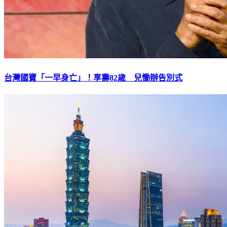
台灣國寶「一早身亡」！享壽82歲 兒慟辦告別式