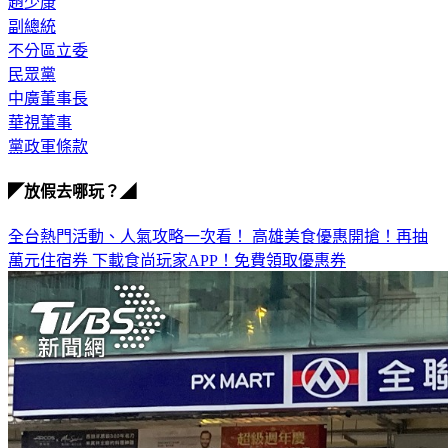
趙少康
副總統
不分區立委
民眾黨
中廣董事長
華視董事
黨政軍條款
◤放假去哪玩？◢
全台熱門活動、人氣攻略一次看！
高雄美食優惠開搶！再抽
萬元住宿券
下載食尚玩家APP！免費領取優惠券