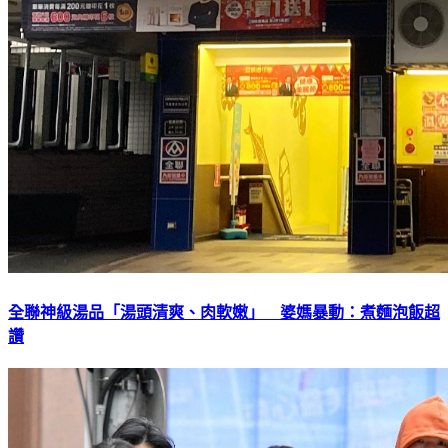
全聯神級湯品「湯頭清爽、肉軟嫩」 婆媽暴動：煮麵泡飯超
讚