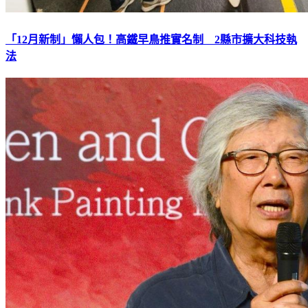
「12月新制」懶人包！高鐵早鳥推實名制 2縣市擴大科技執
法