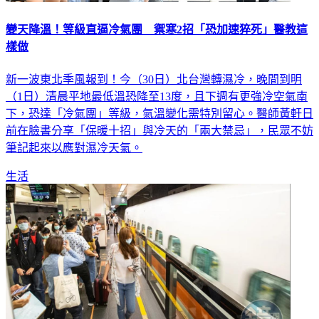
變天降溫！等級直逼冷氣團 禦寒2招「恐加速猝死」醫教這
樣做
新一波東北季風報到！今（30日）北台灣轉濕冷，晚間到明
（1日）清晨平地最低溫恐降至13度，且下週有更強冷空氣南
下，恐達「冷氣團」等級，氣溫變化需特別留心。醫師黃軒日
前在臉書分享「保暖十招」與冷天的「兩大禁忌」，民眾不妨
筆記起來以應對濕冷天氣。
生活