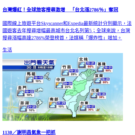
台灣爆紅！全球旅客搜尋激增 「台北漲2786％」奪冠
國際線上旅遊平台Skyscanner和Expedia最新統計分別顯示，法
國遊客去年搜尋增幅最高城市台北名列第5；全球來說，台灣
搜尋漲幅高達2786%榮登榜首，法媒稱「爆炸性」增加。
生活
1130／謝明昌氣象一把抓