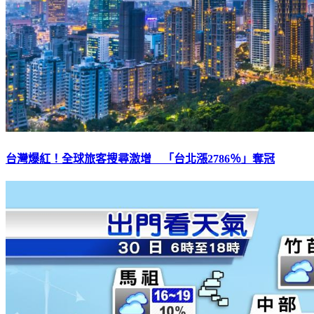
台灣爆紅！全球旅客搜尋激增 「台北漲2786％」奪冠