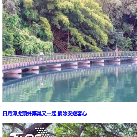
日月潭虎頭蜂築巢又一起 摘除安遊客心