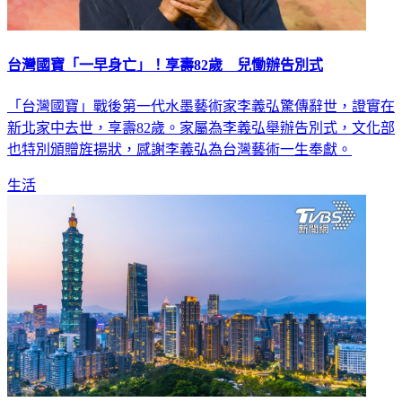
台灣國寶「一早身亡」！享壽82歲 兒慟辦告別式
「台灣國寶」戰後第一代水墨藝術家李義弘驚傳辭世，證實在
新北家中去世，享壽82歲。家屬為李義弘舉辦告別式，文化部
也特別頒贈旌揚狀，感謝李義弘為台灣藝術一生奉獻。
生活