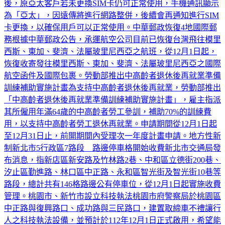
後，原亞太客戶若未更換SIM卡仍可正常使用，手機通訊顯示
為「亞太」，因遠傳將進行網路整併，後續會再通知進行SIM
卡更換，以確保用戶可以正常使用。中華郵政恢復4地國際郵
務根據中華郵政公告，承運航空公司目前已恢復台灣飛往模里
西斯、東加、斐濟、法屬玻里尼西亞之航班，從12月1日起，
恢復收寄發往模里西斯、東加、斐濟、法屬玻里尼西亞之國際
航空函件及國際包裹。勞動部推出中高齡者退休後再就業準備
訓練補助實施計畫為支持中高齡者退休後再就業，勞動部推出
「中高齡者退休後再就業準備訓練補助實施計畫」，雇主指派
其所僱用年滿64歲的中高齡者勞工參訓，補助70%的訓練費
用，以支持中高齡者勞工退休再就業。申請期間從12月1日起
至12月31日止，前開期間內受理次一年度計畫申請。地方性新
制新北市5行政區7路段 路邊停車格開始收費新北市交通局發
布消息，指新店區新安路及竹林路2巷、中和區立德街200巷、
汐止區勤進路、林口區中正路、永和區智光街及智光街10巷等
路段，總計共有146格路邊公有停車位，從12月1日起實施收費
管理。桃園市、新竹市設立科技執法桃園市府警察局於桃園區
中正路與復興路口、成功路與三民路口，建置取締車不禮讓行
人之科技執法設備，並預計於112年12月1日正式啟用，希望能