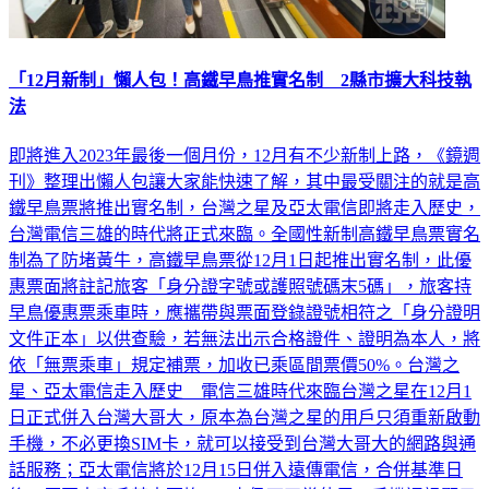
「12月新制」懶人包！高鐵早鳥推實名制 2縣市擴大科技執
法
即將進入2023年最後一個月份，12月有不少新制上路，《鏡週
刊》整理出懶人包讓大家能快速了解，其中最受關注的就是高
鐵早鳥票將推出實名制，台灣之星及亞太電信即將走入歷史，
台灣電信三雄的時代將正式來臨。全國性新制高鐵早鳥票實名
制為了防堵黃牛，高鐵早鳥票從12月1日起推出實名制，此優
惠票面將註記旅客「身分證字號或護照號碼末5碼」，旅客持
早鳥優惠票乘車時，應攜帶與票面登錄證號相符之「身分證明
文件正本」以供查驗，若無法出示合格證件、證明為本人，將
依「無票乘車」規定補票，加收已乘區間票價50%。台灣之
星、亞太電信走入歷史 電信三雄時代來臨台灣之星在12月1
日正式併入台灣大哥大，原本為台灣之星的用戶只須重新啟動
手機，不必更換SIM卡，就可以接受到台灣大哥大的網路與通
話服務；亞太電信將於12月15日併入遠傳電信，合併基準日