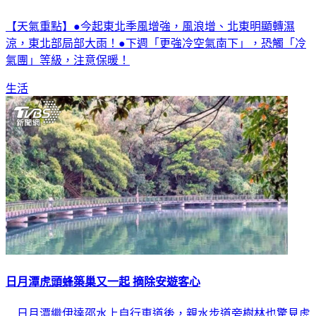
【天氣重點】●今起東北季風增強，風浪增、北東明顯轉濕
涼，東北部局部大雨！●下週「更強冷空氣南下」，恐觸「冷
氣團」等級，注意保暖！
生活
日月潭虎頭蜂築巢又一起 摘除安遊客心
日月潭繼伊達邵水上自行車道後，親水步道旁樹林也驚見虎