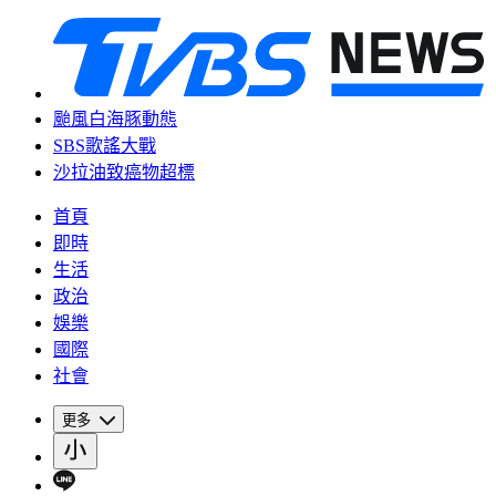
颱風白海豚動態
SBS歌謠大戰
沙拉油致癌物超標
首頁
即時
生活
政治
娛樂
國際
社會
更多