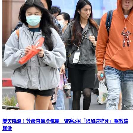
變天降溫！等級直逼冷氣團 禦寒2招「恐加速猝死」醫教這
樣做