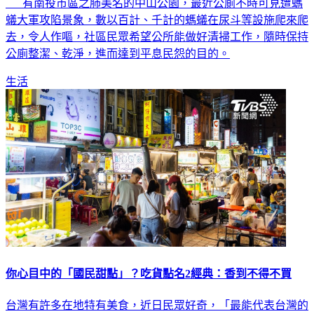
有南投市區之肺美名的中山公園，最近公廁不時可見遭螞
蟻大軍攻陷景象，數以百計、千計的螞蟻在尿斗等設施爬來爬
去，令人作嘔，社區民眾希望公所能做好清掃工作，隨時保持
公廁整潔、乾淨，進而達到平息民怨的目的。
生活
你心目中的「國民甜點」？吃貨點名2經典：香到不得不買
台灣有許多在地特有美食，近日民眾好奇，「最能代表台灣的