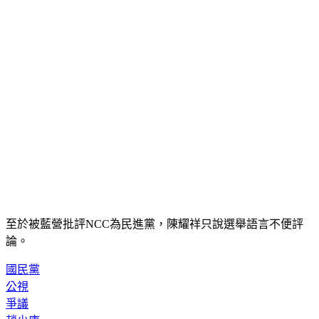
至於被藍營批評NCC為民進黨，陳耀祥只說選舉語言不便評
論。
國民黨
公視
爭議