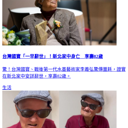
台灣國寶「一早辭世」！新北家中身亡 享壽82歲
驚！台灣國寶、戰後第一代水墨藝術家李義弘驚傳噩耗，證實
在新北家中安詳辭世，享壽82歲。
生活