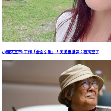
小嫻突宣布1工作「全面引退」！突拋震撼彈：被掏空了