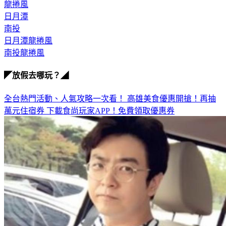
日月潭
南投
日月潭龍捲風
南投龍捲風
◤放假去哪玩？◢
全台熱門活動、人氣攻略一次看！
高雄美食優惠開搶！再抽
萬元住宿券
下載食尚玩家APP！免費領取優惠券