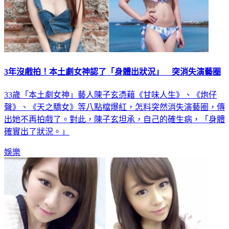
3年沒戲拍！本土劇女神認了「身體出狀況」 突消失演藝圈
33歲「本土劇女神」藝人陳子玄憑藉《甘味人生》、《炮仔
聲》、《天之驕女》等八點檔爆紅，怎料突然消失演藝圈，傳
出她不再拍戲了。對此，陳子玄坦承，自己的確生病，「身體
確實出了狀況。」
娛樂