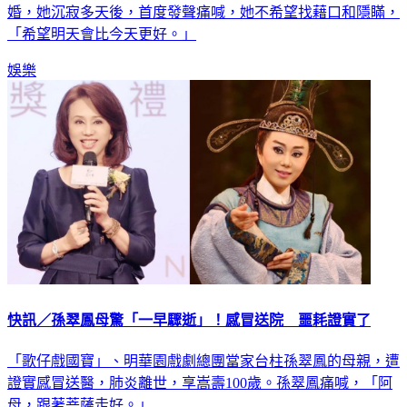
「希望明天會比今天更好。」
娛樂
快訊／孫翠鳳母驚「一早驟逝」！感冒送院 噩耗證實了
「歌仔戲國寶」、明華園戲劇總團當家台柱孫翠鳳的母親，遭
證實感冒送醫，肺炎離世，享嵩壽100歲。孫翠鳳痛喊，「阿
母，跟著菩薩走好。」