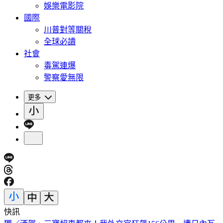
娛樂電影院
國際
川普對等關稅
全球必讀
社會
毒駕連爆
警察愛無限
更多
快訊