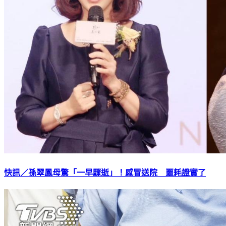
快訊／孫翠鳳母驚「一早驟逝」！感冒送院 噩耗證實了