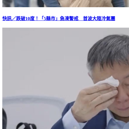
快訊／跌破10度！「5縣市」急凍警戒 首波大陸冷氣團