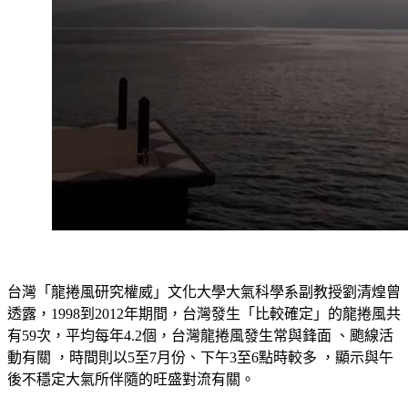
台灣「龍捲風研究權威」文化大學大氣科學系副教授劉清煌曾
透露，1998到2012年期間，台灣發生「比較確定」的龍捲風共
有59次，平均每年4.2個，台灣龍捲風發生常與鋒面 、颮線活
動有關 ，時間則以5至7月份、下午3至6點時較多 ，顯示與午
後不穩定大氣所伴隨的旺盛對流有關。
龍捲風