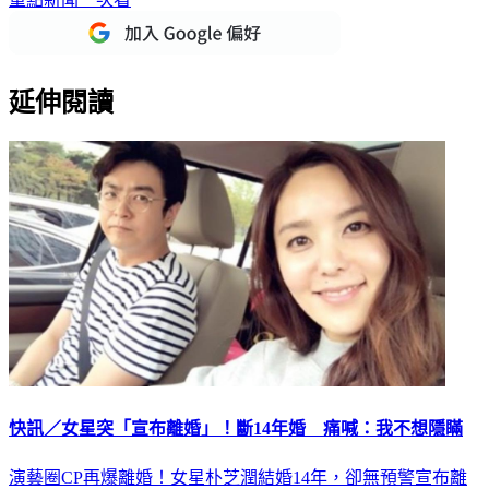
延伸閱讀
快訊／女星突「宣布離婚」！斷14年婚 痛喊：我不想隱瞞
演藝圈CP再爆離婚！女星朴芝潤結婚14年，卻無預警宣布離
婚，她沉寂多天後，首度發聲痛喊，她不希望找藉口和隱瞞，