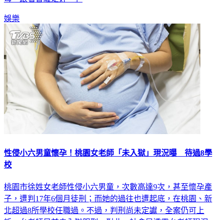
娛樂
性侵小六男童懷孕！桃園女老師「未入獄」現況曝 待過8學
校
桃園市徐姓女老師性侵小六男童，次數高達9次，甚至懷孕產
子，遭判17年6個月徒刑；而她的過往也遭起底，在桃園、新
北超過8所學校任職過。不過，判刑尚未定讞，全案仍可上
訴，女老師目前未入獄服刑。對此，社會局透露女老師現況。