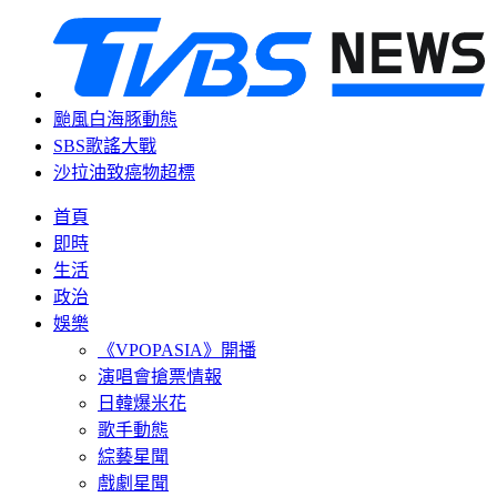
颱風白海豚動態
SBS歌謠大戰
沙拉油致癌物超標
首頁
即時
生活
政治
娛樂
《VPOPASIA》開播
演唱會搶票情報
日韓爆米花
歌手動態
綜藝星聞
戲劇星聞