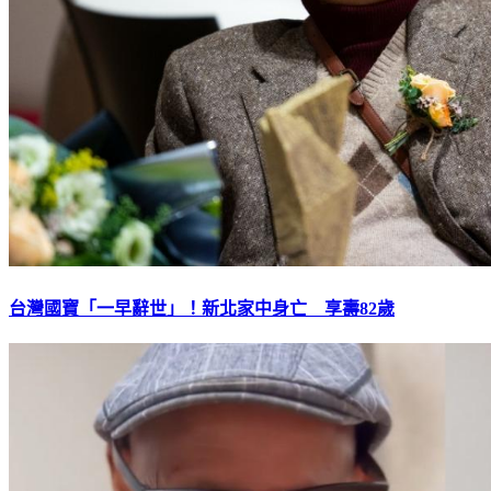
台灣國寶「一早辭世」！新北家中身亡 享壽82歲