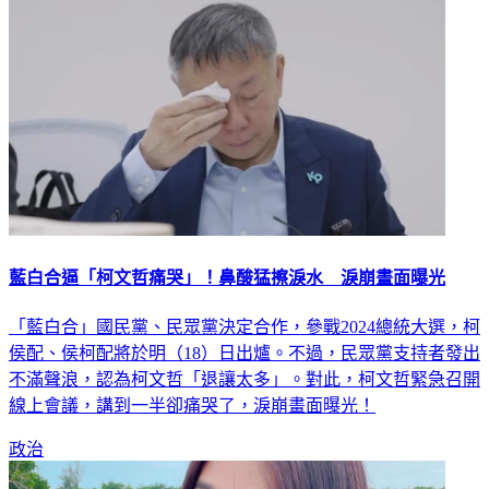
藍白合逼「柯文哲痛哭」！鼻酸猛擦淚水 淚崩畫面曝光
「藍白合」國民黨、民眾黨決定合作，參戰2024總統大選，柯
侯配、侯柯配將於明（18）日出爐。不過，民眾黨支持者發出
不滿聲浪，認為柯文哲「退讓太多」。對此，柯文哲緊急召開
線上會議，講到一半卻痛哭了，淚崩畫面曝光！
政治