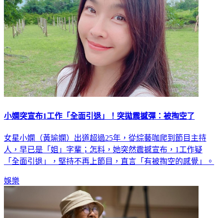
小嫻突宣布1工作「全面引退」！突拋震撼彈：被掏空了
女星小嫻（黃瑜嫻）出道超過25年，從綜藝咖爬到節目主持
人，早已是「姐」字輩；怎料，她突然震撼宣布，1工作疑
「全面引退」，堅持不再上節目，直言「有被掏空的感覺」。
娛樂