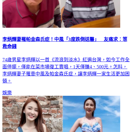
李炳輝妻罹帕金森氏症！中風「3度跌倒送醫」 友痛求：等
救命錢
74歲男星李炳輝以一首《流浪到淡水》紅遍台灣，如今工作全
面停擺，僅能在菜市場復工賣唱，1天僅賺4、500元。怎料，
李炳輝妻子罹患中風及帕金森氏症，讓李炳輝一家生活更加困
頓。
娛樂