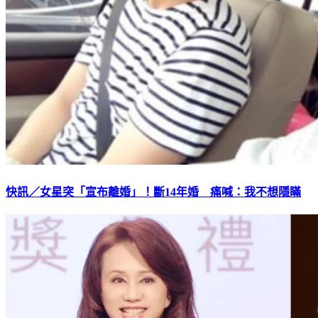
快訊／女星突「宣布離婚」！斷14年婚 痛喊：我不想隱瞞