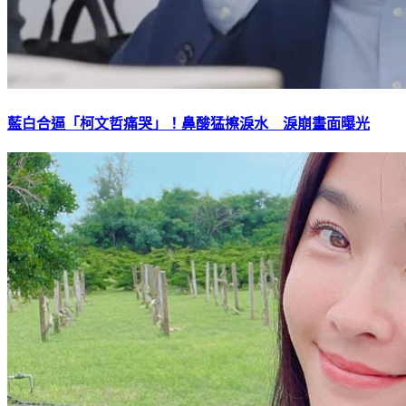
藍白合逼「柯文哲痛哭」！鼻酸猛擦淚水 淚崩畫面曝光