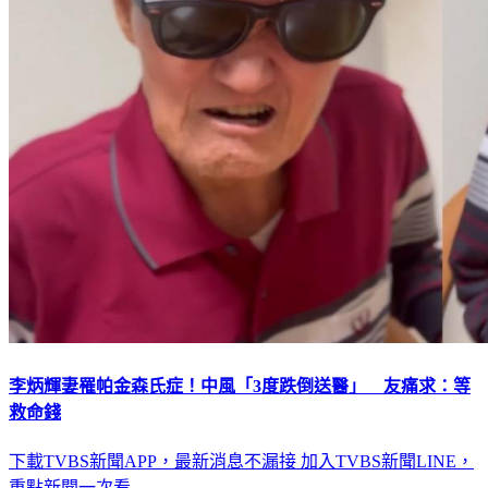
李炳輝妻罹帕金森氏症！中風「3度跌倒送醫」 友痛求：等
救命錢
下載TVBS新聞APP，最新消息不漏接
加入TVBS新聞LINE，
重點新聞一次看