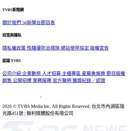
TVBS新聞網
關於我們
56新聞台節目表
政策與隱私
隱私權政策
性騷擾防治措施
網站使用協定
版權宣告
認識 TVBS
公司介紹
企業動態
人才招募
主播專區
星藝象娛樂
節目版權
銷售
公開招標
業務服務
官方聲明
獲獎紀錄／認證
2026 © TVBS Media Inc. All Rights Reserved. 台北市內湖區瑞
光路451號 | 聯利媒體股份有限公司