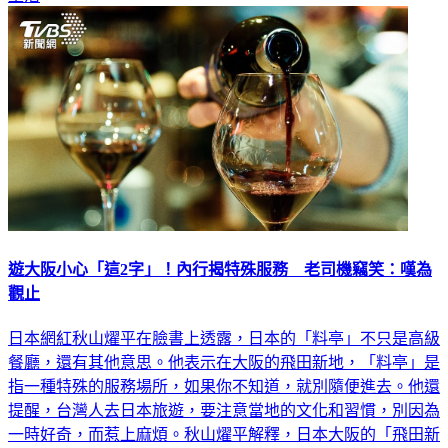
遊大阪小心「這2字」！內行揭特殊服務 老司機竊笑：嘆為
觀止
日本網紅秋山燿平在臉書上透露，日本的「料亭」不只是高級
餐廳，還有其他意思。他表示在大阪的飛田新地，「料亭」是
指一種特殊的服務場所，如果你不知道，就別隨便進去。他還
提醒，台灣人去日本旅遊，要注意當地的文化和習慣，別因為
一時好奇，而惹上麻煩。秋山燿平解釋，日本大阪的「飛田新