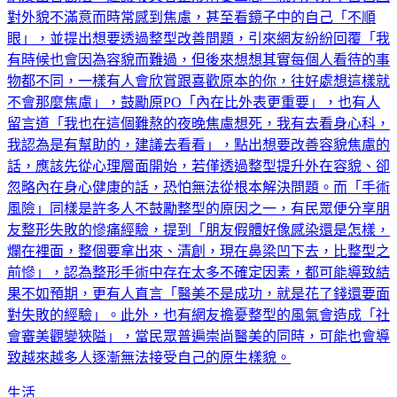
對外貌不滿意而時常感到焦慮，甚至看鏡子中的自己「不順
眼」，並提出想要透過整型改善問題，引來網友紛紛回覆「我
有時候也會因為容貌而難過，但後來想想其實每個人看待的事
物都不同，一樣有人會欣賞跟喜歡原本的你，往好處想這樣就
不會那麼焦慮」，鼓勵原PO「內在比外表更重要」，也有人
留言道「我也在這個難熬的夜晚焦慮想死，我有去看身心科，
我認為是有幫助的，建議去看看」，點出想要改善容貌焦慮的
話，應該先從心理層面開始，若僅透過整型提升外在容貌、卻
忽略內在身心健康的話，恐怕無法從根本解決問題。而「手術
風險」同樣是許多人不鼓勵整型的原因之一，有民眾便分享朋
友整形失敗的慘痛經驗，提到「朋友假體好像感染還是怎樣，
爛在裡面，整個要拿出來、清創，現在鼻梁凹下去，比整型之
前慘」，認為整形手術中存在太多不確定因素，都可能導致結
果不如預期，更有人直言「醫美不是成功，就是花了錢還要面
對失敗的經驗」。此外，也有網友擔憂整型的風氣會造成「社
會審美觀變狹隘」，當民眾普遍崇尚醫美的同時，可能也會導
致越來越多人逐漸無法接受自己的原生樣貌。
生活