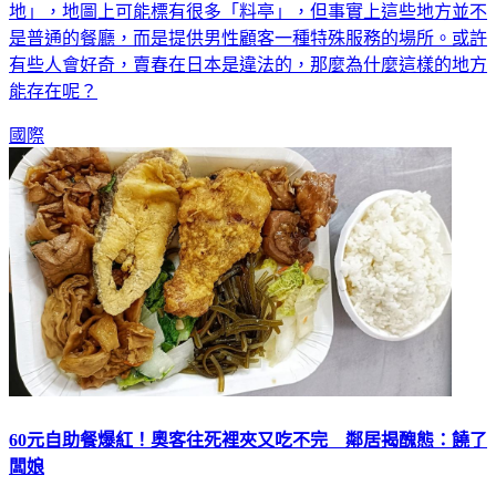
地」，地圖上可能標有很多「料亭」，但事實上這些地方並不
是普通的餐廳，而是提供男性顧客一種特殊服務的場所。或許
有些人會好奇，賣春在日本是違法的，那麼為什麼這樣的地方
能存在呢？
國際
60元自助餐爆紅！奧客往死裡夾又吃不完 鄰居揭醜態：饒了
闆娘