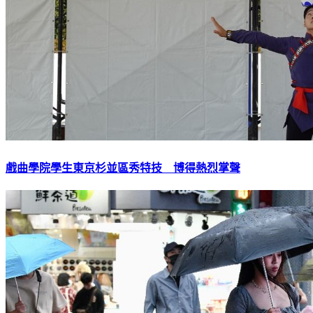
戲曲學院學生東京杉並區秀特技 博得熱烈掌聲