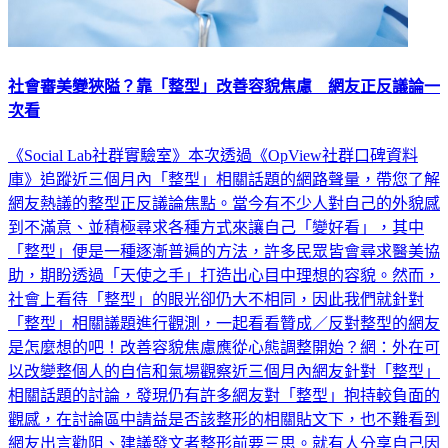
社會審美變狹隘？靠「整型」改善容貌焦慮 網友正反議論一
次看
《Social Lab社群實驗室》本次透過《OpView社群口碑資料
庫》追蹤近三個月內「整型」相關話題的網路聲量，帶您了解
網友熱議的整型正反議論焦點。當今有不少人對自己的外貌感
到不滿意、並積極尋求各種方式來讓自己「變好看」，其中
「整型」便是一種逐漸普遍的方法，許多民眾皆會尋求醫美協
助，期盼透過「天使之手」打造出心目中理想的容貌。然而，
社會上看待「整型」的眼光卻仍大不相同，因此我們就針對
「整型」相關議題進行觀測，一起看看贊成／反對整型的網友
是怎麼想的吧！改善容貌焦慮應從心態調整開始？網：外在可
以改變整個人的自信和氣場觀察近三個月內網友針對「整型」
相關話題的討論，發現仍有許多網友對「整型」抱持較負面的
觀感，在討論區中請益是否該整形的相關貼文下，也不難看到
網友出言勸阻、建議發文者整形前要三思。就有人分享自己因