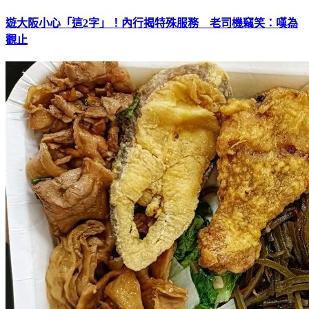
遊大阪小心「這2字」！內行揭特殊服務 老司機竊笑：嘆為
觀止