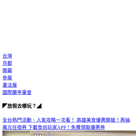
台灣
京都
開幕
參展
書法展
國際蘭亭筆會
◤放假去哪玩？◢
全台熱門活動、人氣攻略一次看！
高雄美食優惠開搶！再抽
萬元住宿券
下載食尚玩家APP！免費領取優惠券