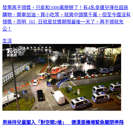
發票再不領獎，只能和1000萬掰掰了！有4名幸運兒僅在超商
購物、開車加油、買小吃等，就爽中頭獎千萬，但至今還沒有
領獎，而明（6）日就是兌獎期限最後一天了，再不領就充
公！
生活
男挾持兒童闖入「對空開2槍」 德漢堡機場緊急關閉停飛