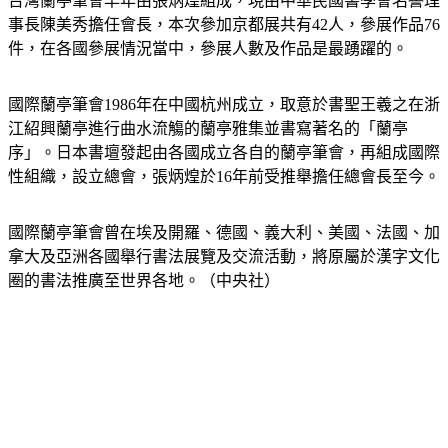
台灣蘭亭筆會早年由張炳煌組成，現由中華民國書學會名譽理
事長陳美秀擔任會長，本次參加京都展共有42人，參展作品76
件，在各國參展情況當中，參展人數及作品是最踴躍的。
國際蘭亭筆會1986年在中國杭州成立，取意於書聖王羲之在浙
江紹興蘭亭進行曲水流觴的蘭亭雅集並書寫著名的「蘭亭
序」。日本書壇發起由各國成立各自的蘭亭筆會，再組成國際
性組織，設立總會，張炳煌於16年前受推舉擔任總會長至今。
國際蘭亭筆會曾在埃及開羅、德國、義大利、美國、法國、加
拿大及亞洲各國舉行書法展覽及交流活動，將原屬於漢字文化
圈的書法推廣至世界各地。（中央社）