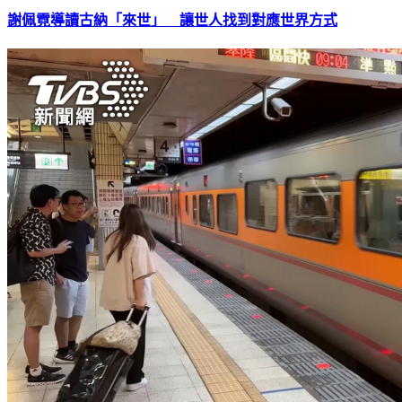
謝佩霓導讀古納「來世」 讓世人找到對應世界方式