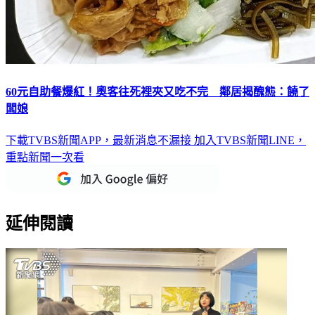
60元自助餐爆紅！奧客往死裡夾又吃不完 鄰居揭醜態：饒了
闆娘
下載TVBS新聞APP，最新消息不漏接
加入TVBS新聞LINE，
重點新聞一次看
延伸閱讀