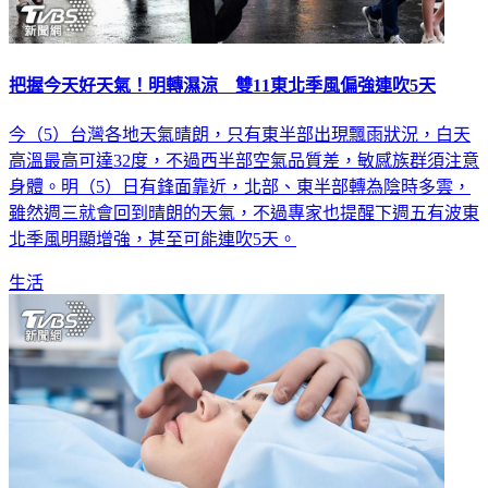
把握今天好天氣！明轉濕涼 雙11東北季風偏強連吹5天
今（5）台灣各地天氣晴朗，只有東半部出現飄雨狀況，白天
高溫最高可達32度，不過西半部空氣品質差，敏感族群須注意
身體。明（5）日有鋒面靠近，北部、東半部轉為陰時多雲，
雖然週三就會回到晴朗的天氣，不過專家也提醒下週五有波東
北季風明顯增強，甚至可能連吹5天。
生活