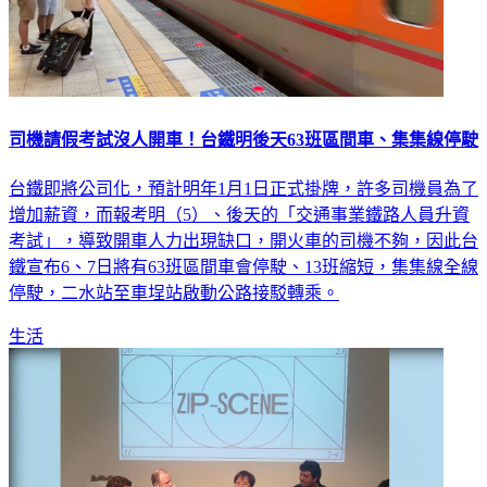
司機請假考試沒人開車！台鐵明後天63班區間車、集集線停駛
台鐵即將公司化，預計明年1月1日正式掛牌，許多司機員為了
增加薪資，而報考明（5）、後天的「交通事業鐵路人員升資
考試」，導致開車人力出現缺口，開火車的司機不夠，因此台
鐵宣布6、7日將有63班區間車會停駛、13班縮短，集集線全線
停駛，二水站至車埕站啟動公路接駁轉乘。
生活