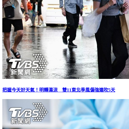
把握今天好天氣！明轉濕涼 雙11東北季風偏強連吹5天