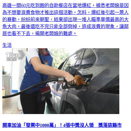
高雄一間60元吃到飽的自助餐店在當地爆紅，據悉老闆娘是因
為不想要浪費食物才推出這個活動，怎料，爆紅後引起一票人
的暴動，紛紛前來朝聖，結果卻出現一堆人瞄準單價最高的大
魚大肉，最後還吃不完只能全部倒掉，造成浪費的現象，讓鄰
居也看不下去，揭開老闆娘的難處。
生活
開車加油「發票中1000萬」！4張中獎沒人領 獎落這縣市