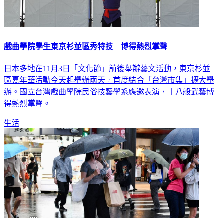
戲曲學院學生東京杉並區秀特技 博得熱烈掌聲
日本多地在11月3日「文化節」前後舉辦藝文活動，東京杉並
區嘉年華活動今天起舉辦兩天，首度結合「台灣市集」擴大舉
辦。國立台灣戲曲學院民俗技藝學系應邀表演，十八般武藝博
得熱烈掌聲。
生活