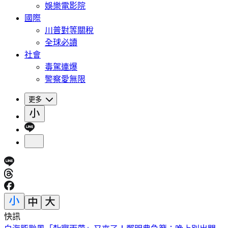
娛樂電影院
國際
川普對等關稅
全球必讀
社會
毒駕連爆
警察愛無限
更多
快訊