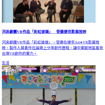
河床劇團VR作品「彩虹彼端」 受邀捷克影展放映
河床劇團VR作品「彩虹彼端」，受邀在捷克Art∗VR影展放
映，製作人葉素伶在論壇上分享創作歷程，讓中東歐地區看見
台灣VR創作的實力。
生活