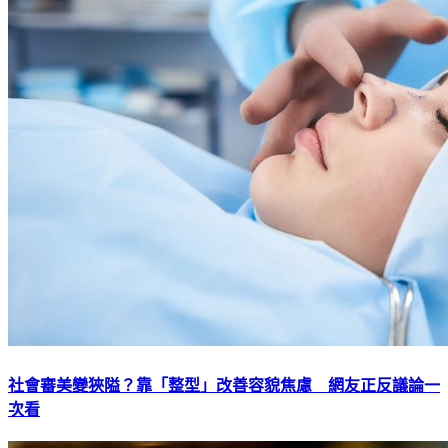
社會審美變狹隘？靠「整型」改善容貌焦慮 網友正反議論一
次看