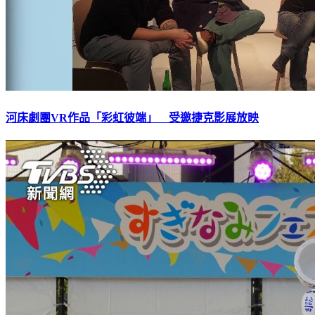
河床劇團VR作品「彩虹彼端」 受邀捷克影展放映