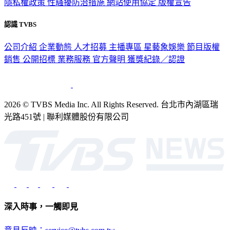
隱私權政策
性騷擾防治措施
網站使用協定
版權宣告
認識 TVBS
公司介紹
企業動態
人才招募
主播專區
星藝象娛樂
節目版權
銷售
公開招標
業務服務
官方聲明
獲獎紀錄／認證
2026 © TVBS Media Inc. All Rights Reserved. 台北市內湖區瑞
光路451號 | 聯利媒體股份有限公司
深入時事，一觸即見