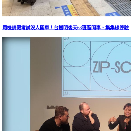
司機請假考試沒人開車！台鐵明後天63班區間車、集集線停駛