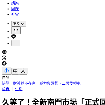
娛樂
國際
社會
更多
快訊
中國出入境新規將上路 陸委會曝「這類人」最危險
首頁
｜
生活
久等了！全新南門市場「正式回歸