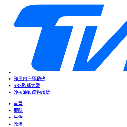
颱風白海豚動態
SBS歌謠大戰
沙拉油致癌物超標
首頁
即時
生活
政治