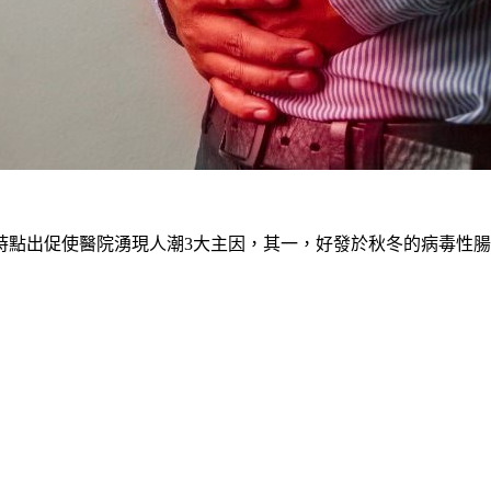
時點出促使醫院湧現人潮3大主因，其一，好發於秋冬的
病毒性腸