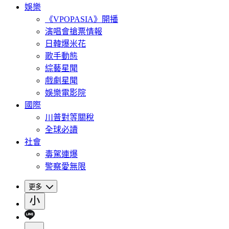
娛樂
《VPOPASIA》開播
演唱會搶票情報
日韓爆米花
歌手動態
綜藝星聞
戲劇星聞
娛樂電影院
國際
川普對等關稅
全球必讀
社會
毒駕連爆
警察愛無限
更多