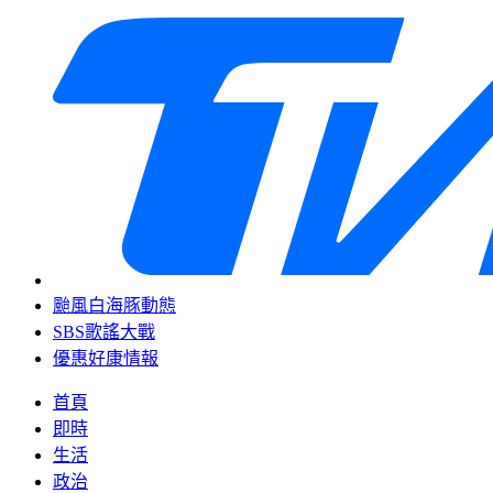
颱風白海豚動態
SBS歌謠大戰
優惠好康情報
首頁
即時
生活
政治