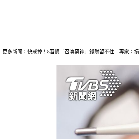
更多新聞：
快戒掉！8習慣「召喚窮神」錢財留不住　專家：