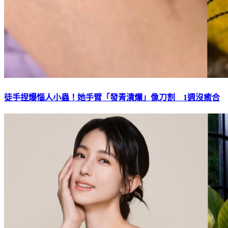
徒手捏爆惱人小蟲！她手臂「發青潰爛」像刀割 1週沒癒合