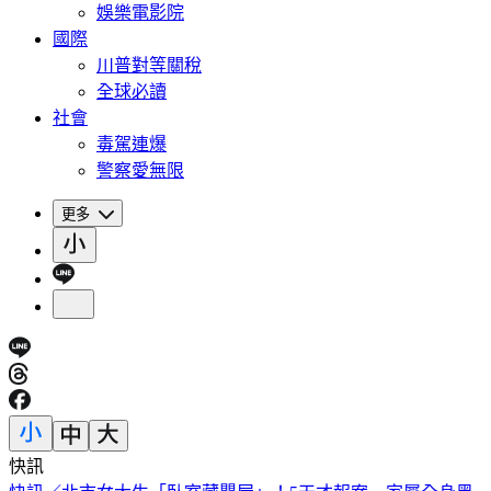
娛樂電影院
國際
川普對等關稅
全球必讀
社會
毒駕連爆
警察愛無限
更多
快訊