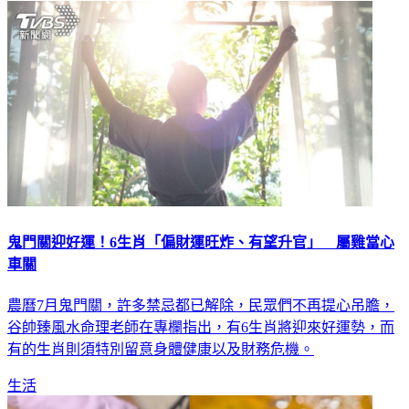
鬼門關迎好運！6生肖「偏財運旺炸、有望升官」 屬雞當心
車關
農曆7月鬼門關，許多禁忌都已解除，民眾們不再提心吊膽，
谷帥臻風水命理老師在專欄指出，有6生肖將迎來好運勢，而
有的生肖則須特別留意身體健康以及財務危機。
生活