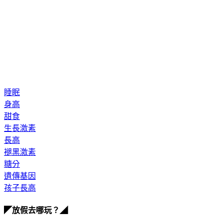
睡眠
身高
甜食
生長激素
長高
褪黑激素
糖分
遺傳基因
孩子長高
◤放假去哪玩？◢
全台熱門活動、人氣攻略一次看！
高雄美食優惠開搶！再抽