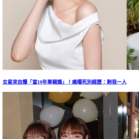
女星突自爆「當19年單親媽」！痛曝死別經歷：剩我一人