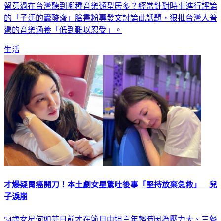
的「子迂的蠹酸齋」臉書粉專發文討論此話題，狠批台灣人普
遍的音樂涵養「低到難以忍受」。
生活
才爆疑胃癌開刀！本土劇女星驚吐後事「堅持放棄急救」 兒
子淚崩
54歲女星何如芸日前才在節目中坦言年輕時因為壓力大、三餐
不固定，一度懷疑罹胃癌，做了腸胃鏡檢查，發現長了息肉，