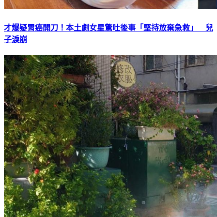
才爆疑胃癌開刀！本土劇女星驚吐後事「堅持放棄急救」 兒
子淚崩