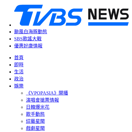
颱風白海豚動態
SBS歌謠大戰
優惠好康情報
首頁
即時
生活
政治
娛樂
《VPOPASIA》開播
演唱會搶票情報
日韓爆米花
歌手動態
綜藝星聞
戲劇星聞