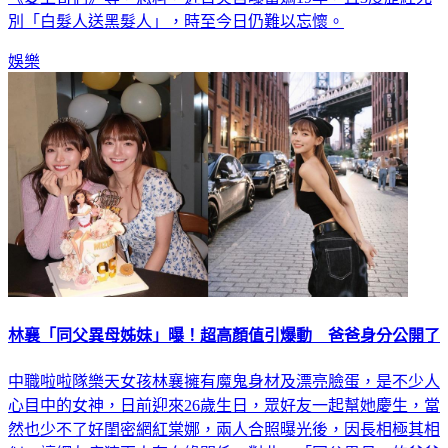
娛樂
林襄「同父異母姊妹」曝！超高顏值引爆動 爸爸身分公開了
中職啦啦隊樂天女孩林襄擁有魔鬼身材及漂亮臉蛋，是不少人
心目中的女神，日前迎來26歲生日，眾好友一起幫她慶生，當
然也少不了好閨密網紅棠娜，兩人合照曝光後，因長相極其相
似，讓網友瘋猜兩人有血緣關係，對此，「同父異母」的爸爸