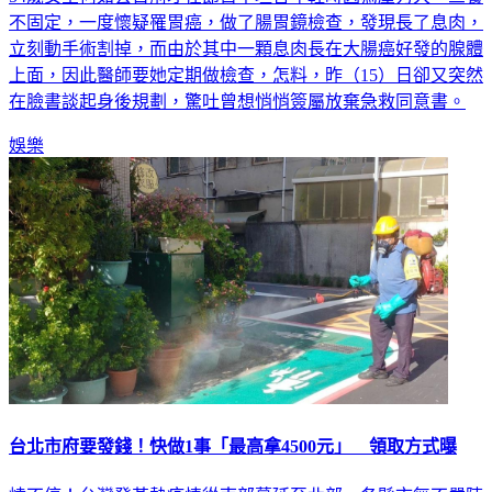
立刻動手術割掉，而由於其中一顆息肉長在大腸癌好發的腺體
上面，因此醫師要她定期做檢查，怎料，昨（15）日卻又突然
在臉書談起身後規劃，驚吐曾想悄悄簽屬放棄急救同意書。
娛樂
台北市府要發錢！快做1事「最高拿4500元」 領取方式曝
燒不停！台灣登革熱疫情從南部蔓延至北部，各縣市無不嚴陣