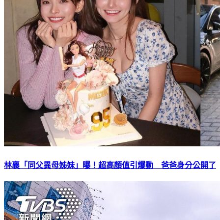
林襄「同父異母姊妹」曝！超高顏值引爆動 爸爸身分公開了