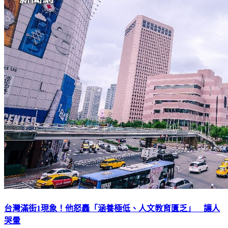
台灣滿街1現象！他怒轟「涵養極低、人文教育匱乏」 讓人
哭暈