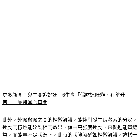
更多新聞：
鬼門關迎好運！6生肖「偏財運旺炸、有望升
官」　屬雞當心車關
此外，外餐與餐之間的輕微飢餓，能夠引發生長激素的分泌，
運動同樣也能達到相同效果，藉由高強度運動，來促進能量燃
燒，而能量不足狀況下，此時的狀態就猶如輕微飢餓，這樣一
來，便會誘發生長激素的釋放，因此若想要孩子長高，不妨督