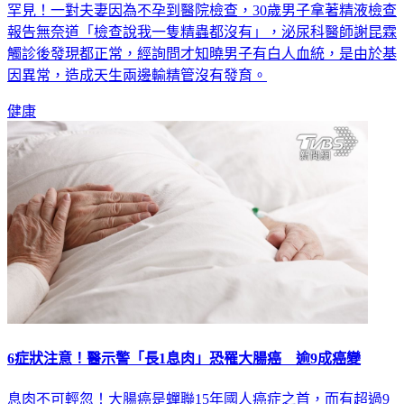
報告無奈道「檢查說我一隻精蟲都沒有」，泌尿科醫師謝昆霖
觸診後發現都正常，經詢問才知曉男子有白人血統，是由於基
因異常，造成天生兩邊輸精管沒有發育。
健康
6症狀注意！醫示警「長1息肉」恐罹大腸癌 逾9成癌變
息肉不可輕忽！大腸癌是蟬聯15年國人癌症之首，而有超過9
成的大腸癌其實是從「息肉」發展而來，且很常是由「腺瘤性