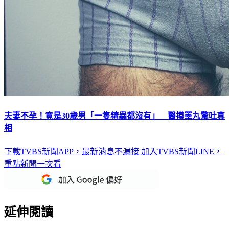
夫妻不孕！竟是30歲男「一隻精蟲都沒有」 醫摸睪丸驚吐真
相
下載TVBS新聞APP，最新消息不漏接
加入TVBS新聞LINE，
重點新聞一次看
延伸閱讀