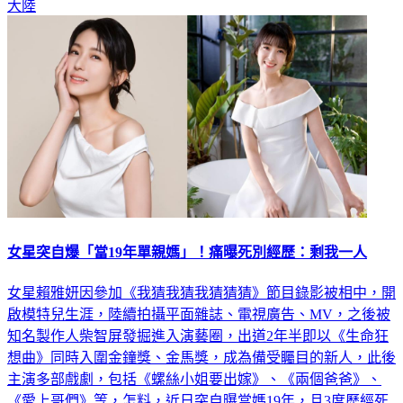
女星突自爆「當19年單親媽」！痛曝死別經歷：剩我一人
女星賴雅妍因參加《我猜我猜我猜猜猜》節目錄影被相中，開
啟模特兒生涯，陸續拍攝平面雜誌、電視廣告、MV，之後被
知名製作人柴智屏發掘進入演藝圈，出道2年半即以《生命狂
想曲》同時入圍金鐘獎、金馬獎，成為備受矚目的新人，此後
主演多部戲劇，包括《螺絲小姐要出嫁》、《兩個爸爸》、
《愛上哥們》等，怎料，近日突自曝當媽19年，且3度歷經死
別「白髮人送黑髮人」，時至今日仍難以忘懷。