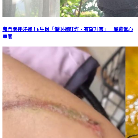
鬼門關迎好運！6生肖「偏財運旺炸、有望升官」 屬雞當心
車關