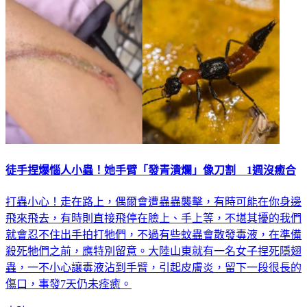
徒手捏爆惱人小蟲！她手臂「發青潰爛」像刀割 1週沒癒合
打蟲小心！走在路上，偶爾會遭蟲蟲襲擊，有時可能在你身邊
飛來飛去，有時則直接飛停在臉上、手上等，不堪其擾的我們
就會忍不住出手拍打牠們，不過有些蚊蟲會散發毒液，在準備
殺死牠們之前，應特別留意。大陸山東就有一名女子捏死隱翅
蟲，一不小心讓毒液沾到手臂，引起皮膚炎，留下一段很長的
傷口，事發7天仍未痊癒。
大陸