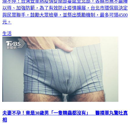
以待、加強防範，為了有效防止疫情擴展，台北市環保局決定
與民眾聯手，鼓勵大眾檢舉，並祭出獎勵機制，最多可領4500
元。
生活
夫妻不孕！竟是30歲男「一隻精蟲都沒有」 醫摸睪丸驚吐真
相
罕見！一對夫妻因為不孕到醫院檢查，30歲男子拿著精液檢查