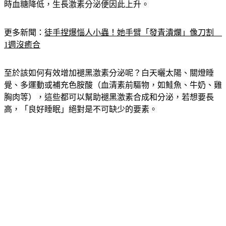
更多新聞：
徒手捏爆惱人小蟲！她手臂「發青潰爛」像刀割　
1週沒癒合
至於該如何有效增加褪黑激素分泌呢？白天曬太陽、關燈睡
覺、多運動或補充色胺酸（血清素前驅物，如鮭魚、牛奶、雞
胸肉等），這些都可以幫助褪黑激素合成和分泌，若想要長
高，「良好睡眠」絕對是不可缺少的要素。