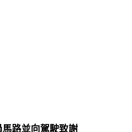
過馬路並向駕駛致謝