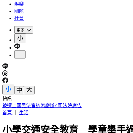
娛樂
國際
社會
更多
快訊
故宮南院小編爆紅！超有哏回覆連發 館方揭「神秘身分」
首頁
｜
生活
小學交通安全教育 學童舉手