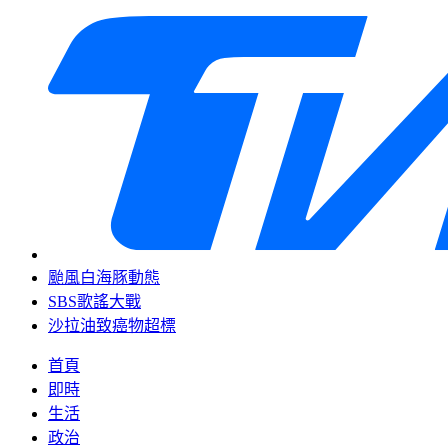
颱風白海豚動態
SBS歌謠大戰
沙拉油致癌物超標
首頁
即時
生活
政治