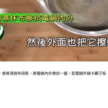
，會將濕抹布扭乾，將電鍋內外擦拭一遍。若電鍋外鍋卡髒汙垢