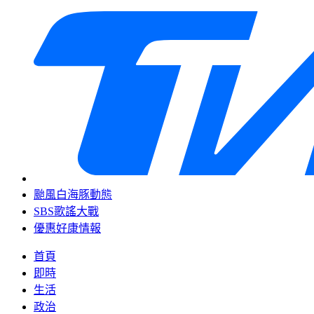
颱風白海豚動態
SBS歌謠大戰
優惠好康情報
首頁
即時
生活
政治