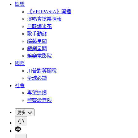
娛樂
《VPOPASIA》開播
演唱會搶票情報
日韓爆米花
歌手動態
綜藝星聞
戲劇星聞
娛樂電影院
國際
川普對等關稅
全球必讀
社會
毒駕連爆
警察愛無限
更多