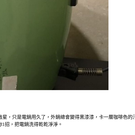
救星，只是電鍋用久了，外鍋總會變得黑漆漆，卡一層咖啡色的
你1招，把電鍋洗得乾乾淨淨。