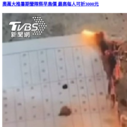
奧萬大推暑期營隊祭早鳥價 最高每人可折3000元