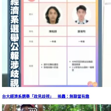
台大經濟系選舉「政見歧視」 挨轟：無聊當有趣