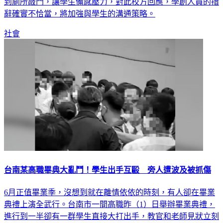
到廁所敲門，讓學生備感壓力，對此校方回應，學創人員的措
辭確實不恰當，將加強與學生的溝通策略。
社會
台南某高職畢典大亂鬥！學生出手互毆 旁人遭波及被抓傷
6月正值畢業季，沒想到就在離情依依的時刻，有人卻在畢業
典禮上演全武行。台南市一間高職昨（1）日舉辦畢業典禮，
進行到一半卻有一群學生直接大打出手，教官和老師見狀立刻