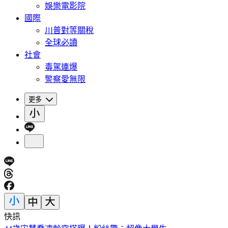
娛樂電影院
國際
川普對等關稅
全球必讀
社會
毒駕連爆
警察愛無限
更多
快訊