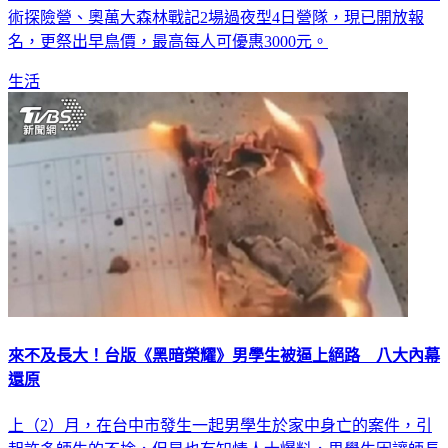
術探險營、奧萬大森林戰記2場過夜型4日營隊，現已開放報
名，更祭出早鳥價，最高每人可優惠3000元。
生活
來不及長大！台版《黑暗榮耀》男學生被逼上絕路 八大內幕
還原
上（2）月，在台中市發生一起男學生於家中身亡的案件，引