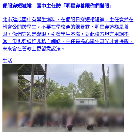
便服穿短褲裙 國中主任酸「明星穿養眼你們礙眼」
北市建成國中有學生爆料，在便服日穿短裙短褲，主任竟然在
朝會公開酸學生，不要在學校穿的很暴露，明星穿這樣是養
眼，你們穿卻是礙眼，引發學生不滿，對此校方坦言用詞不
當，但也強調絕非私自訓話，主任是擔心學生曝光才會提醒，
未來會在管教上更留意說法。
生活