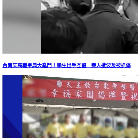
台南某高職畢典大亂鬥！學生出手互毆 旁人遭波及被抓傷