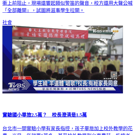
衝上前阻止，現場還響起類似警笛的聲音，校方還用大聲公喊
「全部離開」，試圖將滋事學生拉開。
社會
實驗國小畢旅2.5萬？ 校長澄清是1.5萬
台北市一間實驗小學有家長指控，孩子畢旅加上校外教學的花