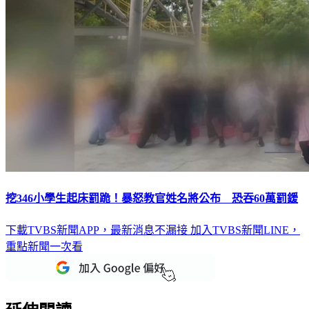
挖346小學生起床罰跪！暴怒教官姓名將公布 恐吞60萬罰鍰
下載TVBS新聞APP，最新消息不漏接
加入TVBS新聞LINE，
重點新聞一次看