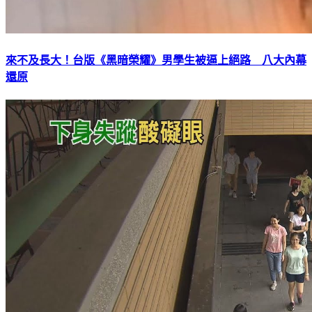
來不及長大！台版《黑暗榮耀》男學生被逼上絕路 八大內幕
還原