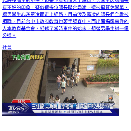
起許多師生的不捨，但是也有知情人士爆料，男學生因讓師長
有不好的印象，疑似遭多位師長聯合霸凌，還被逼簽休學單，
讓男學生心灰意冷而走上絕路，目前涉及霸凌的師長們全數被
調職，目前台中市政府教育也著手調查中。而出面揭露事件的
人本教育基金會，描述了當時事件的始末，想替男學生討一個
公道。
社會