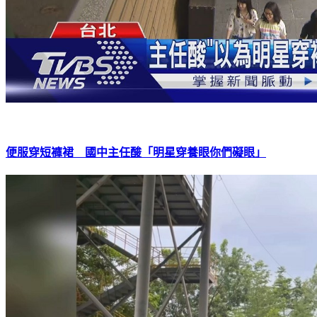
便服穿短褲裙 國中主任酸「明星穿養眼你們礙眼」