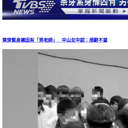
禁穿緊身褲因有「男老師」 中山女中認：措辭不當