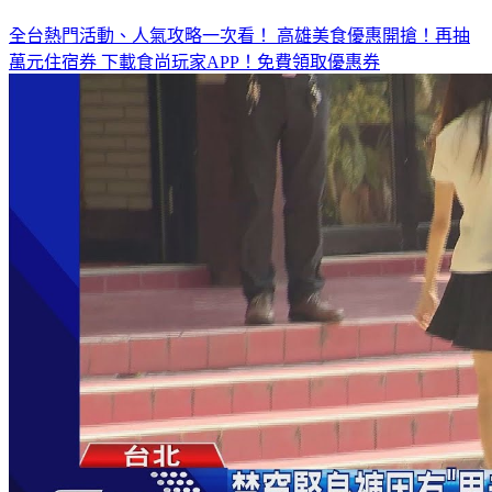
全台熱門活動、人氣攻略一次看！
高雄美食優惠開搶！再抽
萬元住宿券
下載食尚玩家APP！免費領取優惠券