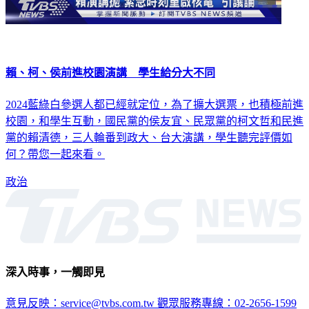
賴、柯、侯前進校園演講 學生給分大不同
2024藍綠白參選人都已經就定位，為了擴大選票，也積極前進
校園，和學生互動，國民黨的侯友宜、民眾黨的柯文哲和民進
黨的賴清德，三人輪番到政大、台大演講，學生聽完評價如
何？帶您一起來看。
政治
深入時事，一觸即見
意見反映：service@tvbs.com.tw
觀眾服務專線：02-2656-1599