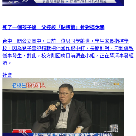
死了一個孩子後 父控校「貼標籤」針對逼休學
台中一間公立高中，日前一位男同學離世，學生家長指控學
校，因為兒子曾犯錯就把他當作眼中釘，長期針對、刁難導致
憾事發生，對此，校方則回應目前調查小組，正在釐清事發經
過。
社會