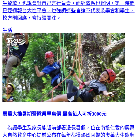
生致歉，也說會對自己言行負責，而經濟系也聲明，第一時間
已經通報台大性平會，也強調這些言論不代表系學會和學生，
校方則回應，會持續關注。
生活
奧萬大推暑期營隊祭早鳥價 最高每人可折3000元
為讓學生及家長能超前部署漫長暑假，位在南投仁愛的奧萬
大自然教育中心提前公布在每年都獲熱烈回響的奧萬大生態藝