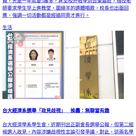
費，光是一年就要5萬多，甚至校外教學到台東農莊，指控老
師要求學生早上進教堂，圍繞羊的遺體唱歌，校長也出面回
應，強調一切活動都是經過同意才進行。
生活
台大經濟系選舉「政見歧視」 挨轟：無聊當有趣
台大經濟學系學生會，近期刊出正副會長選舉公報，但第二組
候選人政見，內容涉嫌歧視性言論引發爭議，對此，這兩名學