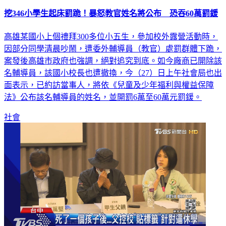
挖346小學生起床罰跪！暴怒教官姓名將公布 恐吞60萬罰鍰
高雄某國小上個禮拜300多位小五生，參加校外露營活動時，
因部分同學清晨吵鬧，遭委外輔導員（教官）處罰群體下跪，
案發後高雄市政府也強調，絕對追究到底。如今廠商已開除該
名輔導員，該國小校長也遭撤換，今（27）日上午社會局也出
面表示，已約訪當事人，將依《兒童及少年福利與權益保障
法》公布該名輔導員的姓名，並開罰6萬至60萬元罰鍰。
社會