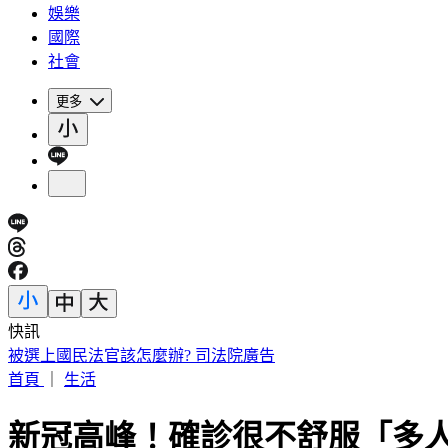
娛樂
國際
社會
更多
快訊
砍Gmail神功能 2027年起停止支援第三方帳號收寄信
首頁
｜
生活
新冠高峰！確診很不舒服「多