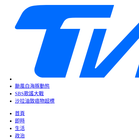
颱風白海豚動態
SBS歌謠大戰
沙拉油致癌物超標
首頁
即時
生活
政治