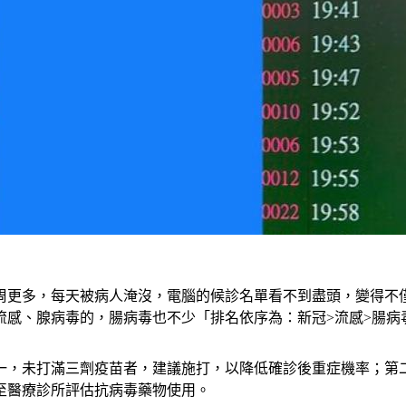
周更多，每天被病人淹沒，電腦的候診名單看不到盡頭，變得不僅
流感、腺病毒的，腸病毒也不少「排名依序為：新冠>流感>腸病
一，未打滿三劑疫苗者，建議施打，以降低確診後重症機率；第
至醫療診所評估抗病毒藥物使用。