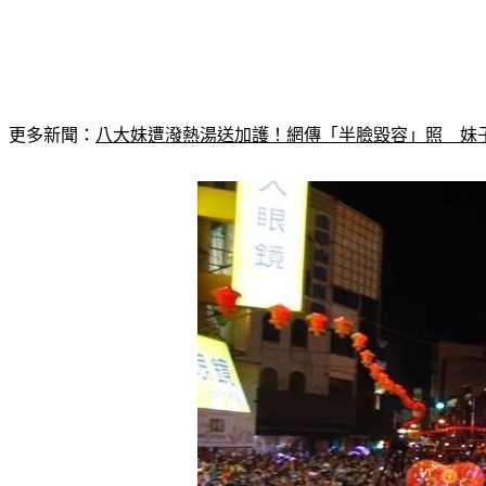
更多新聞：
八大妹遭潑熱湯送加護！網傳「半臉毀容」照　妹