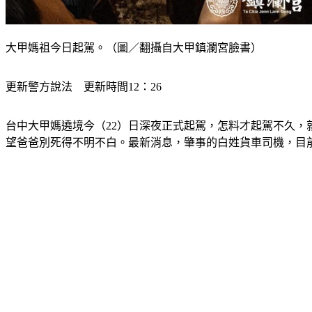
大甲媽祖今日起駕。（圖／翻攝自大甲鎮瀾宮臉書）
更新警方說法　更新時間12：26
台中大甲媽遶境今（22）日深夜正式起駕，怎料才起駕不久
望爸爸別死得不明不白。最新消息，肇事的白姓貨車司機，目