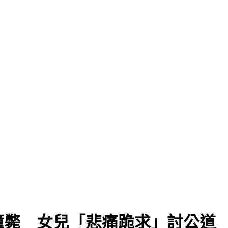
撞斃 女兒「悲痛跪求」討公道