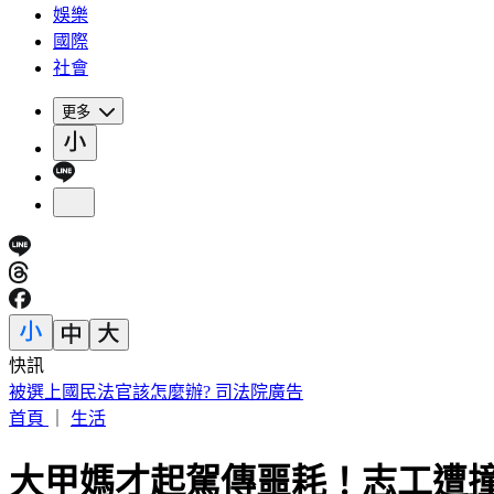
娛樂
國際
社會
更多
快訊
快訊／基隆大武崙海灘驚傳泳客戲水失聯 警消海巡搜救中
首頁
｜
生活
大甲媽才起駕傳噩耗！志工遭