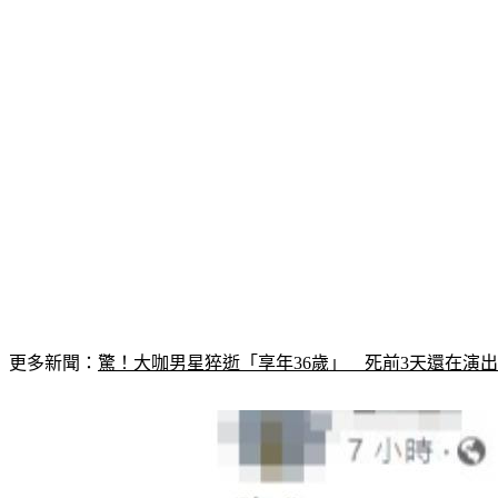
更多新聞：
驚！大咖男星猝逝「享年36歲」　死前3天還在演出