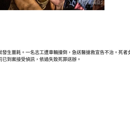
，就發生噩耗。一名志工遭車輛撞倒，急送醫搶救宣告不治。死者
前已到案接受偵訊，依過失致死罪送辦。