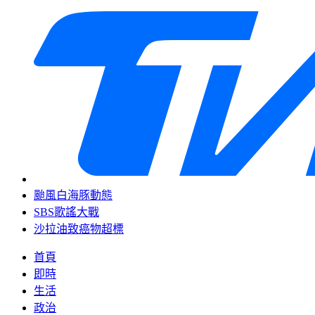
颱風白海豚動態
SBS歌謠大戰
沙拉油致癌物超標
首頁
即時
生活
政治