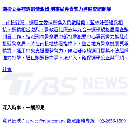
南投立委補選選情激烈 刑事局專責警力進駐查賄制暴
南投縣第二選區立委補選進入倒數階段，藍綠陣營短兵相
接，選情相當激烈，警政署比照去年九合一選舉規格展開查賄
制暴工作，指派刑事警察局中部打擊犯罪中心專責警力進駐南
投縣警察局，將在南投地檢署指揮下，整合地方警察機關蒐報
情資，運用中央支援優勢警力，鎖定疑似賄選目標與不法組織
強力打擊，遏止賄選暴力等不法介入，確保選舉公正與平順。
社會
深入時事，一觸即見
意見反映：service@tvbs.com.tw
觀眾服務專線：02-2656-1599