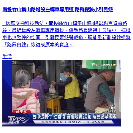
南投竹山集山路增設左轉車專用道 路肩變狹小引民怨
因應交通科技執法，南投縣竹山鎮集山路3段彰聯百貨前路
段，最近增設左轉車專用道後，導致路肩變得十分狹小，連機
車也無臨停的空間，引發民眾怨聲載道，盼能重新劃設線道將
「路肩白線」恢復成原本的寬度。
生活