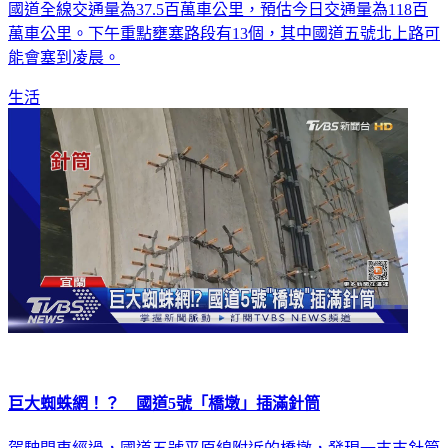
今（3）日是清明節連續假期第3天，高公局統計，截至11時，
國道全線交通量為37.5百萬車公里，預估今日交通量為118百
萬車公里。下午重點壅塞路段有13個，其中國道五號北上路可
能會塞到凌晨。
生活
巨大蜘蛛網！？ 國道5號「橋墩」插滿針筒