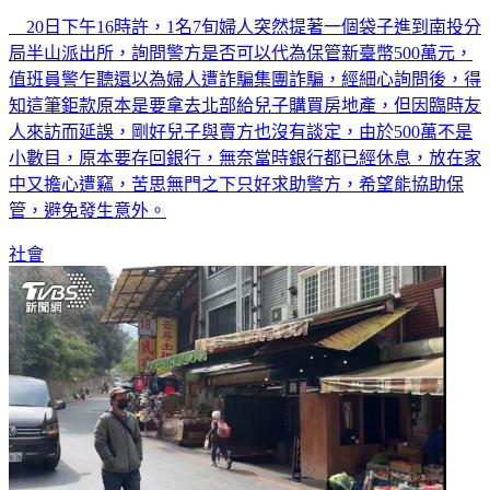
南投派出所械彈室化身小金庫民眾500萬現金安然過夜
20日下午16時許，1名7旬婦人突然提著一個袋子進到南投分
局半山派出所，詢問警方是否可以代為保管新臺幣500萬元，
值班員警乍聽還以為婦人遭詐騙集團詐騙，經細心詢問後，得
知這筆鉅款原本是要拿去北部給兒子購買房地產，但因臨時友
人來訪而延誤，剛好兒子與賣方也沒有談定，由於500萬不是
小數目，原本要存回銀行，無奈當時銀行都已經休息，放在家
中又擔心遭竊，苦思無門之下只好求助警方，希望能協助保
管，避免發生意外。
社會