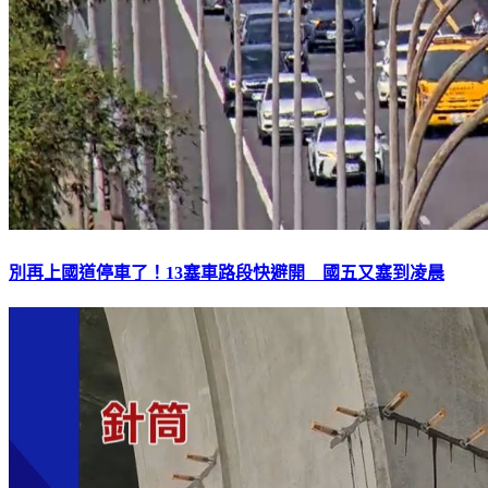
別再上國道停車了！13塞車路段快避開 國五又塞到凌晨