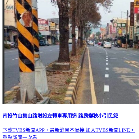
南投竹山集山路增設左轉車專用道 路肩變狹小引民怨
下載TVBS新聞APP，最新消息不漏接
加入TVBS新聞LINE，