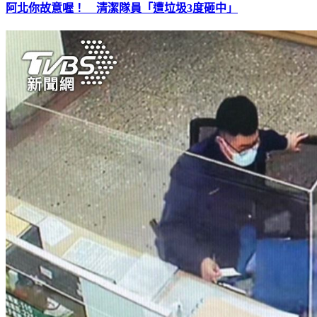
阿北你故意喔！ 清潔隊員「遭垃圾3度砸中」