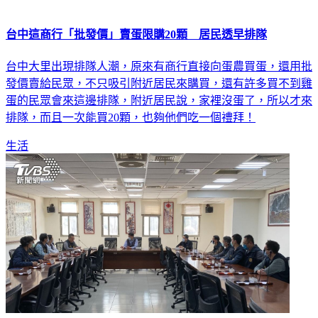
台中這商行「批發價」賣蛋限購20顆 居民透早排隊
台中大里出現排隊人潮，原來有商行直接向蛋農買蛋，還用批
發價賣給民眾，不只吸引附近居民來購買，還有許多買不到雞
蛋的民眾會來這邊排隊，附近居民說，家裡沒蛋了，所以才來
排隊，而且一次能買20顆，也夠他們吃一個禮拜！
生活