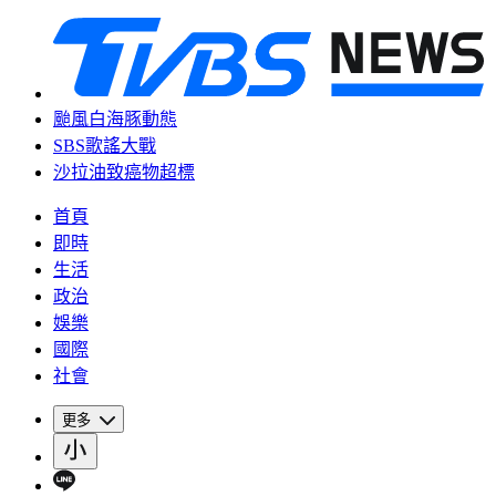
颱風白海豚動態
SBS歌謠大戰
沙拉油致癌物超標
首頁
即時
生活
政治
娛樂
國際
社會
更多