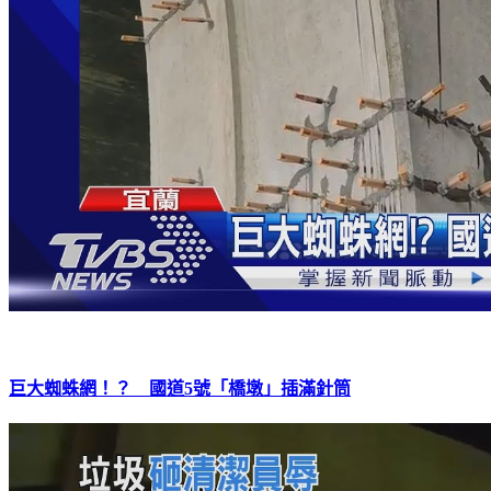
巨大蜘蛛網！？ 國道5號「橋墩」插滿針筒