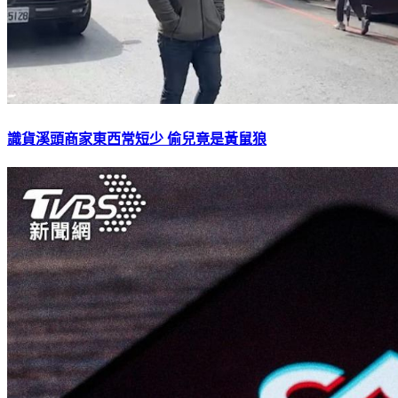
識貨溪頭商家東西常短少 偷兒竟是黃鼠狼