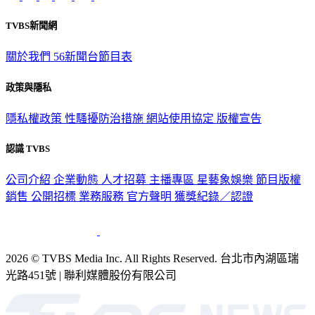
TVBS新聞網
關於我們
56新聞台節目表
政策與隱私
隱私權政策
性騷擾防治措施
網站使用協定
版權宣告
認識 TVBS
公司介紹
企業動態
人才招募
主播專區
星藝象娛樂
節目版權
銷售
公開招標
業務服務
官方聲明
獲獎紀錄／認證
2026 © TVBS Media Inc. All Rights Reserved. 台北市內湖區瑞
光路451號 | 聯利媒體股份有限公司