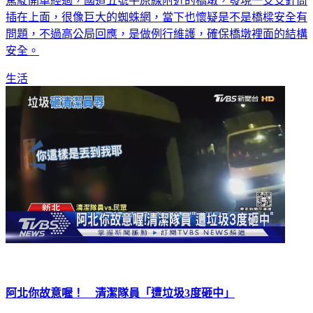
駕駛開車經過，國道五號平原線附近的橋墩，發現一支支針筒
插在上面，很像巨大的蜘蛛網，當下也懷疑是不是橋樑安全有
問題，不過高公局回應，是做例行維護，確保橋墩裡面的結構
安全。
生活
阿北你故意喔！ 清潔隊員「遭垃圾3度砸中」