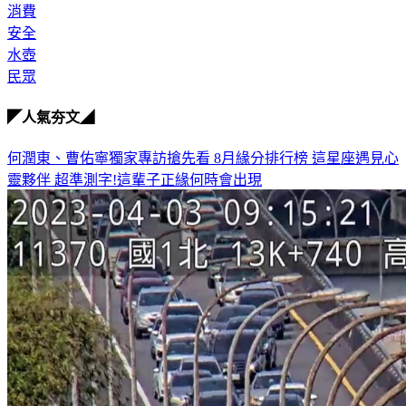
賣場
消費
安全
水壺
民眾
◤人氣夯文◢
何潤東、曹佑寧獨家專訪搶先看
8月緣分排行榜 這星座遇見心
靈夥伴
超準測字!這輩子正緣何時會出現