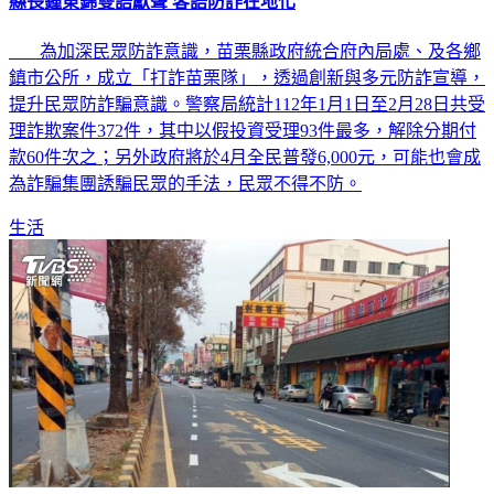
縣長鍾東錦雙語獻聲 客語防詐在地化
為加深民眾防詐意識，苗栗縣政府統合府內局處、及各鄉
鎮市公所，成立「打詐苗栗隊」，透過創新與多元防詐宣導，
提升民眾防詐騙意識。警察局統計112年1月1日至2月28日共受
理詐欺案件372件，其中以假投資受理93件最多，解除分期付
款60件次之；另外政府將於4月全民普發6,000元，可能也會成
為詐騙集團誘騙民眾的手法，民眾不得不防。
生活