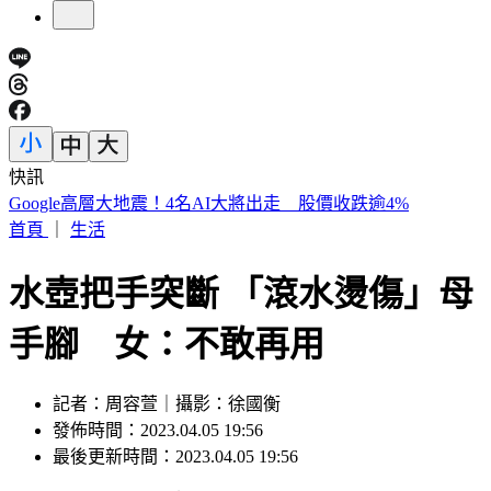
快訊
天后御用化妝師病逝！ 江蕙、張惠妹、賈靜雯「現身」告別
禮拜
首頁
｜
生活
水壺把手突斷 「滾水燙傷」母
手腳 女：不敢再用
記者：周容萱｜攝影：徐國衡
發佈時間：2023.04.05 19:56
最後更新時間：2023.04.05 19:56