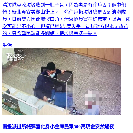
清潔隊員收垃圾收到一肚子氣，因為老是有住戶丟歪砸中他
們！新北貢寮美艷山街上，一名住戶扔垃圾總是丟到清潔隊
員，日前雙方因此爆發口角，清潔隊員實在好無奈，認為一兩
次可能是不小心，但這已經是3度失手，質疑對方根本是故意
的，只希望民眾能多體諒，把垃圾丟準一點。
生活