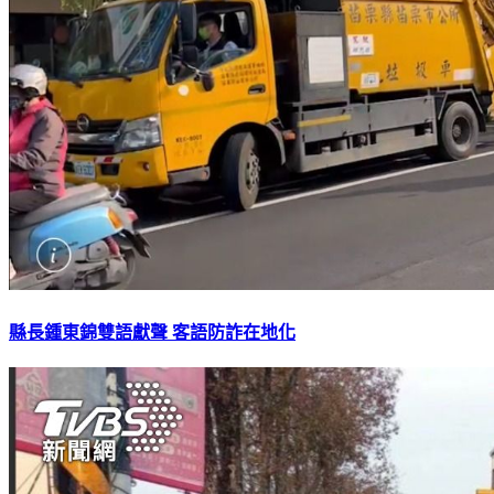
縣長鍾東錦雙語獻聲 客語防詐在地化