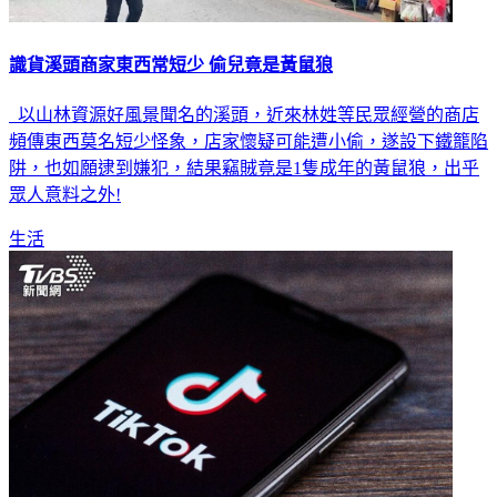
識貨溪頭商家東西常短少 偷兒竟是黃鼠狼
以山林資源好風景聞名的溪頭，近來林姓等民眾經營的商店
頻傳東西莫名短少怪象，店家懷疑可能遭小偷，遂設下鐵籠陷
阱，也如願逮到嫌犯，結果竊賊竟是1隻成年的黃鼠狼，出乎
眾人意料之外!
生活