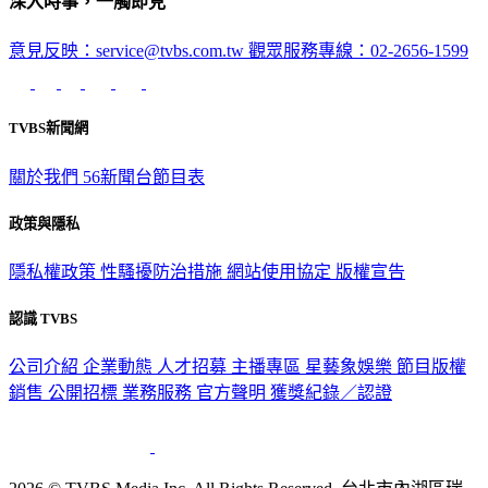
深入時事，一觸即見
意見反映：service@tvbs.com.tw
觀眾服務專線：02-2656-1599
TVBS新聞網
關於我們
56新聞台節目表
政策與隱私
隱私權政策
性騷擾防治措施
網站使用協定
版權宣告
認識 TVBS
公司介紹
企業動態
人才招募
主播專區
星藝象娛樂
節目版權
銷售
公開招標
業務服務
官方聲明
獲獎紀錄／認證