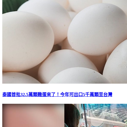
泰國首批32.5萬顆雞蛋來了！今年可出口5千萬顆至台灣