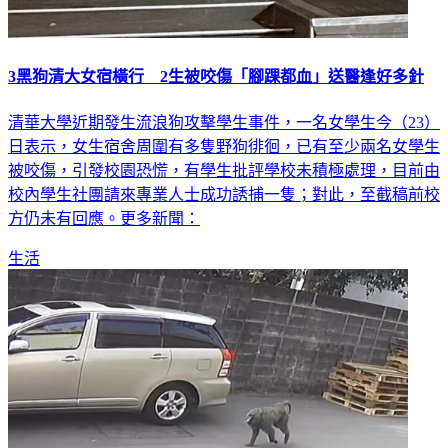
3黑狗清大女宿橫行 2生被咬傷「腳踝都血」送醫逢好多針
清華大學近期發生流浪狗攻擊學生事件，一名女學生今（23）
日表示，女生宿舍周圍有多隻野狗徘徊，已有至少兩名女學生
被咬傷，引發校園恐慌，有學生批評學校未積極處理，目前由
校內學生社團請來專業人士成功誘捕一隻；對此，至截稿前校
方仍未有回應。更多新聞：
生活