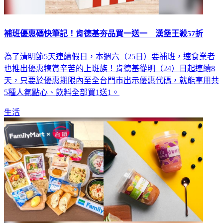
補班優惠碼快筆記！肯德基夯品買一送一 漢堡王殺57折
為了清明節5天連續假日，本週六（25日）要補班，速食業者
也推出優惠犒賞辛苦的上班族！肯德基從明（24）日起連續8
天，只要於優惠期限內至全台門市出示優惠代碼，就能享用共
5種人氣點心、飲料全部買1送1。
生活