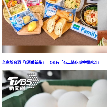
全家尬台酒「8酒香新品」 OK有「石二鍋冬瓜檸檬冰沙」