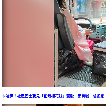
卡哇伊！社區巴士驚見「正港櫻花妹」駕駛 網嗨喊：想搬家