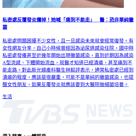
私密處反覆發炎爛掉！她喊「痛到不能走」 醫：恐非單純黴
菌
私密處問題困擾不少女性，且一旦感染未來就會經常復發。有
女性網友分享，自己小時候曾經因為泌尿道感染住院，國中時
私密處發癢甚至近幾年開始出現黴菌感染，直到近期因為感染
A型流感、下體開始流血，就醫才知道已經潰瘍，甚至痛到不
能走路。對此新光婦產科醫生林毅評表示，通常私密處已經到
潰瘍的程度，應該是很嚴重，可能不是單純的黴菌感染，也提
醒女性朋友，如果反覆發炎就應該要到大醫院做細菌培養。
生活