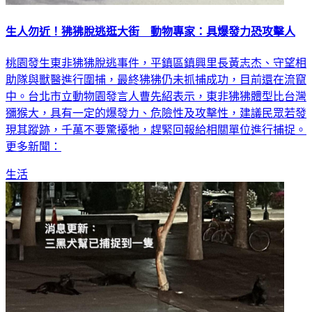
生人勿近！狒狒脫逃逛大街 動物專家：具爆發力恐攻擊人
桃園發生東非狒狒脫逃事件，平鎮區鎮興里長黃志杰、守望相
助隊與獸醫進行圍捕，最終狒狒仍未抓捕成功，目前還在流竄
中。台北市立動物園發言人曹先紹表示，東非狒狒體型比台灣
獼猴大，具有一定的爆發力、危險性及攻擊性，建議民眾若發
現其蹤跡，千萬不要驚擾牠，趕緊回報給相關單位進行捕捉。
更多新聞：
生活