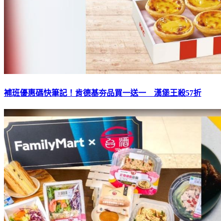
補班優惠碼快筆記！肯德基夯品買一送一 漢堡王殺57折