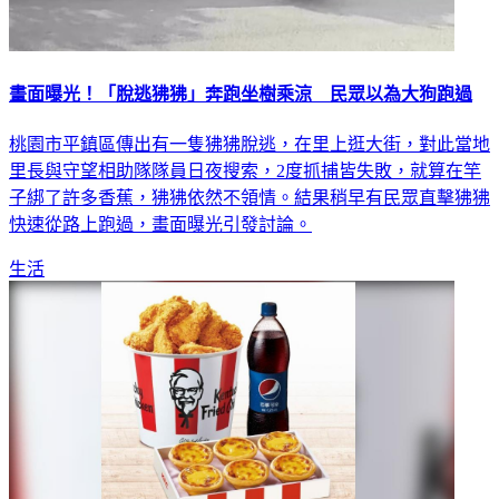
畫面曝光！「脫逃狒狒」奔跑坐樹乘涼 民眾以為大狗跑過
桃園市平鎮區傳出有一隻狒狒脫逃，在里上逛大街，對此當地
里長與守望相助隊隊員日夜搜索，2度抓捕皆失敗，就算在竿
子綁了許多香蕉，狒狒依然不領情。結果稍早有民眾直擊狒狒
快速從路上跑過，畫面曝光引發討論。
生活