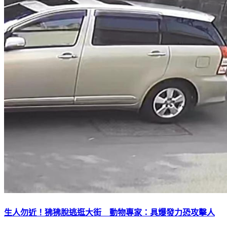
生人勿近！狒狒脫逃逛大街 動物專家：具爆發力恐攻擊人