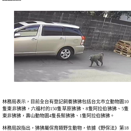
林務局表示，目前全台有登記飼養狒狒包括台北巿立動物園10
隻東非狒狒，六福村的150隻草原狒狒、8隻阿拉伯狒狒、5隻
東非狒狒，壽山動物園4隻長鬃狒狒、1隻阿拉伯狒狒。
林務局說指出，狒狒屬保育類野生動物，依據《野保法》第18