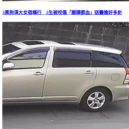
3黑狗清大女宿橫行 2生被咬傷「腳踝都血」送醫逢好多針