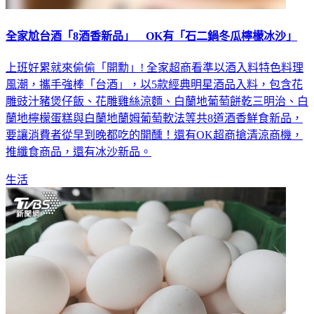
全家尬台酒「8酒香新品」 OK有「石二鍋冬瓜檸檬冰沙」
上班好累就來偷偷「開勳」! 全家超商看準以酒入料特色料理
風潮，攜手強棒「台酒」，以5款經典明星酒品入料，包含花
雕豉汁豬煲仔飯、花雕雞絲涼麵、白蘭地葡萄餅乾三明治、白
蘭地檸檬蛋糕與白蘭地蘭姆葡萄軟法等共8道酒香鮮食新品，
要讓消費者從早到晚都吃的開醺！還有OK超商搶清涼商機，
推纖食商品，還有冰沙新品。
生活