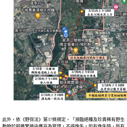
此外，依《野保法》第37條規定，「瀕臨絕種及珍貴稀有野生
動物於飼養繁殖中應妥為管理，不得逸失。如有逸失時，所有