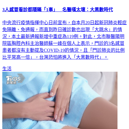
3人感冒看診都隱瞞「1事」 名醫嘆太壞：大黑數時代
中央流行疫情指揮中心日前宣布，自本月20日起新冠肺炎輕症
免隔離、免通報，而直到昨日確診數也出現「大跳水」的情
況，本土最新通報新增中重症為119例。對此，北市聯醫陽明
院區胸腔內科主治醫師蘇一峰在個人上表示，門診的3名感冒
患者都沒有主動提及COVID-19的情況，且「門診肺炎的比例
比平常高一倍」，台灣恐怕將進入「大黑數時代」。
生活