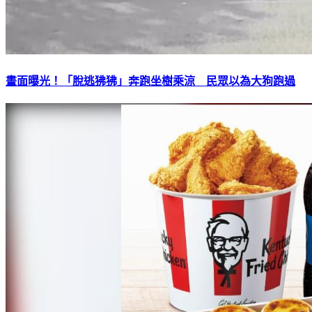
畫面曝光！「脫逃狒狒」奔跑坐樹乘涼 民眾以為大狗跑過