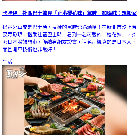
卡哇伊！社區巴士驚見「正港櫻花妹」駕駛 網嗨喊：想搬家
搭乘公車或是巴士時，這樣的駕駛你遇過嗎！在新北市汐止有
民眾發現，搭乘社區巴士時，看到一名可愛的「櫻花妹」，穿
著日本服飾開車，後續有網友證實，這名司機真的是日本人，
而且開車技術也非常好！
生活