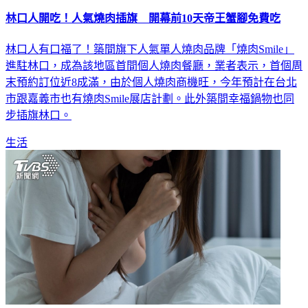
林口人開吃！人氣燒肉插旗 開幕前10天帝王蟹腳免費吃
林口人有口福了！築間旗下人氣單人燒肉品牌「燒肉Smile」
進駐林口，成為該地區首間個人燒肉餐廳，業者表示，首個周
末預約訂位近8成滿，由於個人燒肉商機旺，今年預計在台北
市跟嘉義市也有燒肉Smile展店計劃。此外築間幸福鍋物也同
步插旗林口。
生活