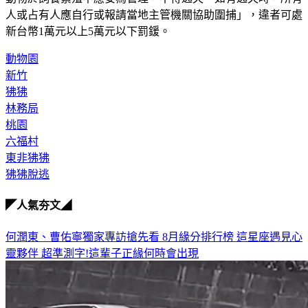
人或占有人應自行或報請當地主管機關協助圍捕」，違者可處
新台幣1萬元以上5萬元以下罰鍰。
動物園
新竹
狒狒
林務局
桃園
六福村
東非狒狒
狒狒脫逃
◤人氣夯文◢
何潤東、曹佑寧獨家專訪搶先看
8月緣分排行榜 這星座遇見心
靈夥伴
超準測字!這輩子正緣何時會出現