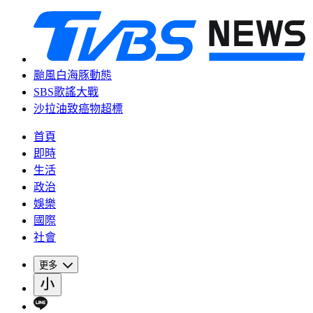
颱風白海豚動態
SBS歌謠大戰
沙拉油致癌物超標
首頁
即時
生活
政治
娛樂
國際
社會
更多