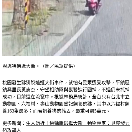
脫逃狒狒逛大街。（圖／民眾提供）
桃園發生狒狒脫逃逛大街事件，就怕有民眾遭受攻擊，平鎮區
鎮興里長黃志杰、守望相助隊與獸醫進行圍捕，不過仍未抓捕
成功，目前還在流竄中。根據林務局統計，全台只有台北巿立
動物園、六福村、壽山動物園登記飼養狒狒，其中以六福村飼
養163隻最多；而若飼養狒狒搞丟，最重可罰5萬元。
更多新聞：
生人勿近！狒狒脫逃逛大街　動物專家：具爆發力
恐攻擊人