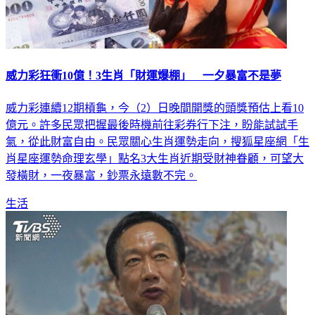
威力彩狂衝10億！3生肖「財運爆棚」 一夕暴富不是夢
威力彩連續12期槓龜，今（2）日晚間開獎的頭獎預估上看10
億元。許多民眾把握最後時機前往彩券行下注，盼能試試手
氣，從此財富自由。民眾關心生肖運勢走向，搜狐星座網「生
肖星座運勢命理玄學」點名3大生肖近期受財神眷顧，可望大
發橫財，一夜暴富，鈔票永遠數不完。
生活