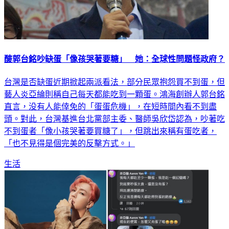
酸郭台銘吵缺蛋「像孩哭著要糖」 她：全球性問題怪政府？
台灣是否缺蛋近期掀起兩派看法，部分民眾抱怨買不到蛋，但
藝人炎亞綸則稱自己每天都能吃到一顆蛋。鴻海創辦人郭台銘
直言，没有人能倖免的「蛋蛋危機」，在短時間內看不到盡
頭。對此，台灣基進台北黨部主委、醫師吳欣岱認為，吵著吃
不到蛋者「像小孩哭著要買糖了」，但跳出來稱有蛋吃者，
「也不見得是個完美的反擊方式。」
生活