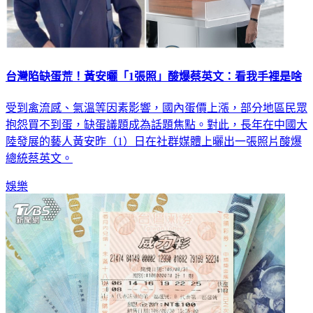
台灣陷缺蛋荒！黃安曬「1張照」酸爆蔡英文：看我手裡是啥
受到禽流感、氣溫等因素影響，國內蛋價上漲，部分地區民眾
抱怨買不到蛋，缺蛋議題成為話題焦點。對此，長年在中國大
陸發展的藝人黃安昨（1）日在社群媒體上曬出一張照片酸爆
總統蔡英文。
娛樂