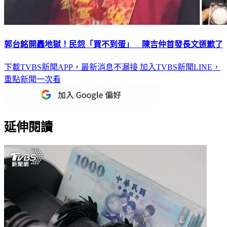
郭台銘開轟地獄！民怨「買不到蛋」 陳吉仲首發長文道歉了
下載TVBS新聞APP，最新消息不漏接
加入TVBS新聞LINE，
重點新聞一次看
延伸閱讀