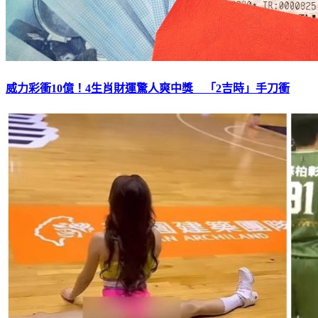
威力彩衝10億！4生肖財運驚人爽中獎 「2吉時」手刀衝