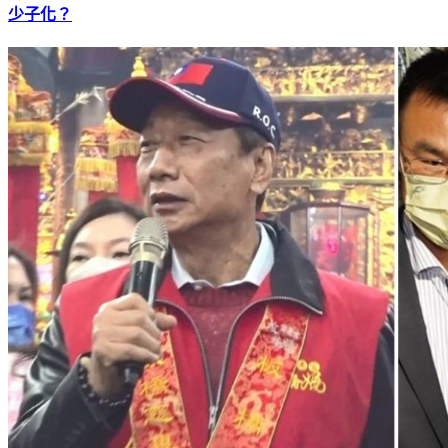
炎亞綸每天吃蛋！他3造句酸「近乎智障」：幼兒園有孩哪有
少子化？