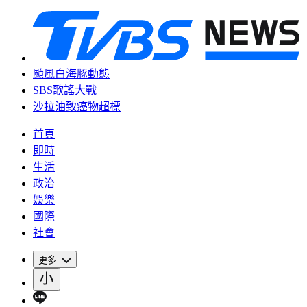
颱風白海豚動態
SBS歌謠大戰
沙拉油致癌物超標
首頁
即時
生活
政治
娛樂
國際
社會
更多