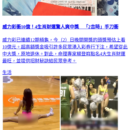
威力彩衝10億！4生肖財運驚人爽中獎 「2吉時」手刀衝
威力彩已連續12期槓龜，今（2）日晚間開獎的頭獎預估上看
10億元。超高額獎金吸引許多民眾湧入彩券行下注，希望從此
中大獎，原地退休。對此，命理專家楊登嵙點名4大生肖財運
最旺，並提供招財秘訣給民眾參考。
生活