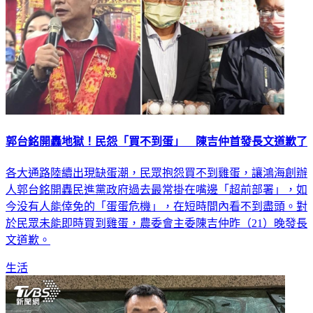
郭台銘開轟地獄！民怨「買不到蛋」 陳吉仲首發長文道歉了
各大通路陸續出現缺蛋潮，民眾抱怨買不到雞蛋，讓鴻海創辦
人郭台銘開轟民進黨政府過去最常掛在嘴邊「超前部署」，如
今没有人能倖免的「蛋蛋危機」，在短時間內看不到盡頭。對
於民眾未能即時買到雞蛋，農委會主委陳吉仲昨（21）晚發長
文道歉。
生活