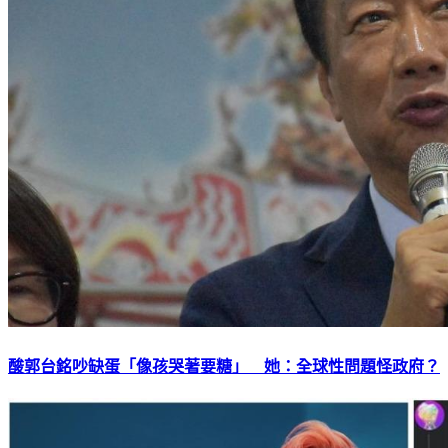
酸郭台銘吵缺蛋「像孩哭著要糖」 她：全球性問題怪政府？