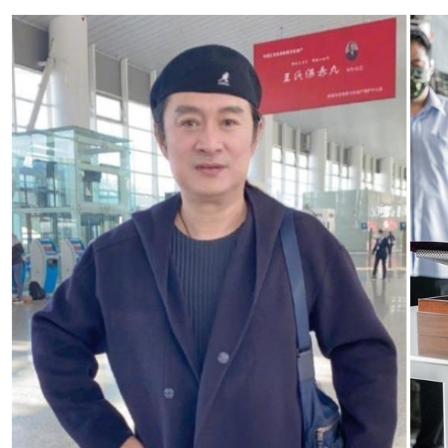
普發6000元來了！現金5方式入袋 柯建銘曝最快發錢時間