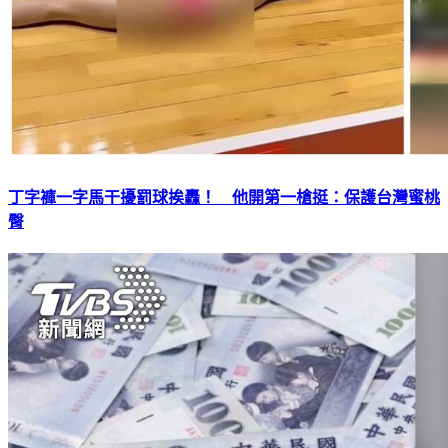
丁字褲一字馬干擾罰球挨轟！ 他開第一槍挺：保護台灣蜜桃
臀