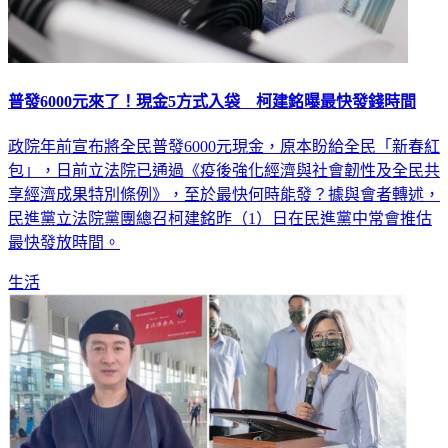
普發6000元來了！現金5方式入袋 柯建銘曝最快發錢時間
政院年前宣布將全民普發6000元現金，原本盼給全民「新春紅
包」，日前立法院已通過《疫後強化經濟與社會韌性及全民共
享經濟成果特別條例》，至於最快何時能發？據與會者轉述，
民進黨立法院黨團總召柯建銘昨（1）日在民進黨中常會推估
最快發放時間。
生活