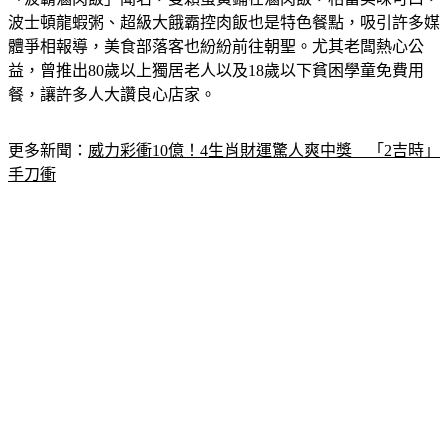
「波霸滷肉飯」聞名，雙顆蛋黃鋪在滷肉飯，相當美味可口，
波士頓龍蝦粥、超級大餓霸控肉飯也是特色餐點，吸引許多媒
體爭相報導，美食部落客也紛紛前往朝聖。尤其老闆熱心公
益，曾推出80歲以上獨居老人以及18歲以下貧困學童免費用
餐，讓許多人大讚良心店家。
更多新聞：
威力彩衝10億！4生肖財運驚人爽中獎　「2吉時」
手刀衝