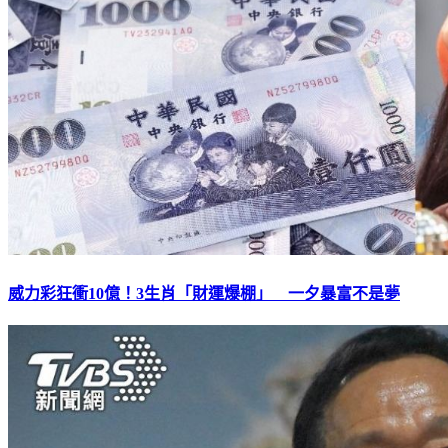
威力彩狂衝10億！3生肖「財運爆棚」 一夕暴富不是夢