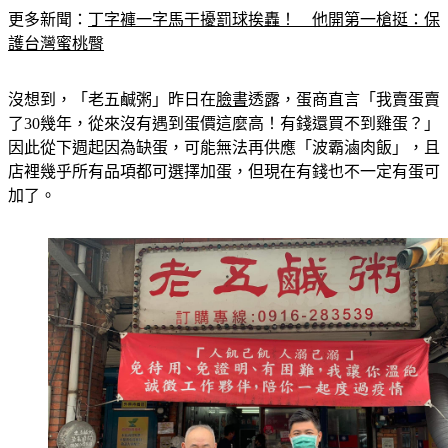
更多新聞：
丁字褲一字馬干擾罰球挨轟！　他開第一槍挺：保
護台灣蜜桃臀
沒想到，「老五鹹粥」昨日在
臉書
透露，蛋商直言「我賣蛋賣
了30幾年，從來沒有遇到蛋價這麼高！有錢還買不到雞蛋？」
因此從下週起因為缺蛋，可能無法再供應「波霸滷肉飯」，且
店裡幾乎所有品項都可選擇加蛋，但現在有錢也不一定有蛋可
加了。