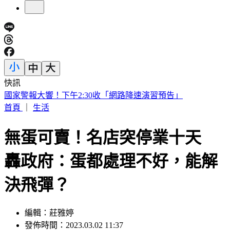
快訊
摯友外貌神似王凱「母親相擁痛哭」 製作人現身悼念：殺青
了
首頁
｜
生活
無蛋可賣！名店突停業十天
轟政府：蛋都處理不好，能解
決飛彈？
編輯：莊雅婷