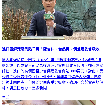
進口蛋解荒恐倒貼千萬！陳吉仲：當然貴、價差農委會吸收
國內雞蛋價格重回去（2022）年7月歷史新高點，缺蛋議題持
續延燒，農委會日前緊急從澳洲專案進口雞蛋因應，卻有專家
評估，進口的高價蛋至少會讓農委會倒貼3000萬元。對此，農
委會主委陳吉仲今（1）日回應，澳洲進口蛋牽涉空運，價格
當然比國內貴，但價差會由農委會吸收，強調不會影響產地價
格，請農民放心。更多新聞：
生活