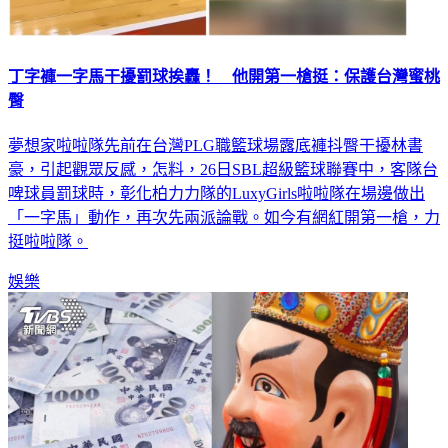
丁字褲一字馬干擾罰球挨轟！ 他開第一槍挺：保護台灣蜜桃
臀
夢想家啦啦隊先前在台灣PLG職籃球場露底褲抖臀干擾林書
豪，引起觀眾反感，怎料，26日SBL超級籃球聯賽中，客隊台
啤球員罰球時，彰化柏力力隊的LuxyGirls啦啦隊在場邊做出
「一字馬」動作，再次先兩派論戰。如今有網紅開第一槍，力
挺啦啦隊。
娛樂