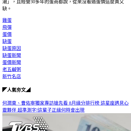
繼續供應，直呼「開業十多年來，第一次遇到這麼大的缺蛋
潮」，且經營30多年的蛋商都說，從來沒看過蛋價這麼貴又
缺。
雞蛋
飛彈
蛋價
缺蛋
缺蛋原因
缺蛋新聞
蛋價新聞
老五鹹粥
新竹名店
◤人氣夯文◢
何潤東、曹佑寧獨家專訪搶先看
8月緣分排行榜 這星座遇見心
靈夥伴
超準測字!這輩子正緣何時會出現