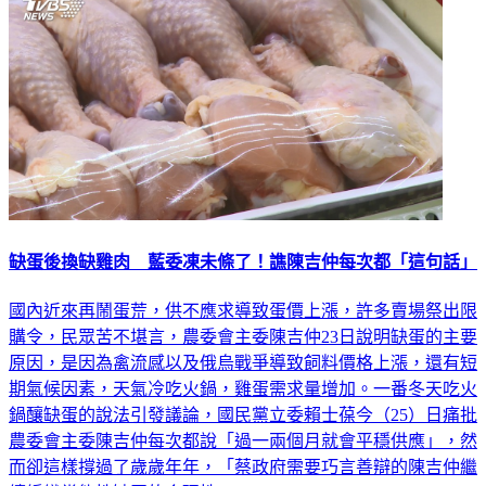
缺蛋後換缺雞肉 藍委凍未條了！譙陳吉仲每次都「這句話」
國內近來再鬧蛋荒，供不應求導致蛋價上漲，許多賣場祭出限
購令，民眾苦不堪言，農委會主委陳吉仲23日說明缺蛋的主要
原因，是因為禽流感以及俄烏戰爭導致飼料價格上漲，還有短
期氣候因素，天氣冷吃火鍋，雞蛋需求量增加。一番冬天吃火
鍋釀缺蛋的說法引發議論，國民黨立委賴士葆今（25）日痛批
農委會主委陳吉仲每次都說「過一兩個月就會平穩供應」，然