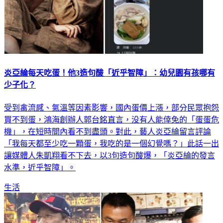
炎亞綸每天吃蛋！他3造句酸「近乎智障」：幼兒園有孩哪有
少子化？
受到禽流感、氣溫等因素影響，國內蛋價上漲，部分民眾抱怨
買不到蛋，鴻海創辦人郭台銘直言，没有人能倖免的「蛋蛋危
機」，在短時間內看不到盡頭。對此，藝人炎亞綸留言評論
「我每天都至少吃一顆蛋，我吃的是一個幻覺嗎？」此話一出
讓媒體人朱凱翔看不下去，以3句造句酸爆，「炎亞綸的發言
水準，近乎智障」。
生活