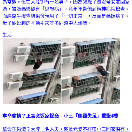
為常態。但在大陸卻有一名男子，因為38歲了還沒帶女友回家
過，被媽媽懷疑有「思想病」，竟年年帶他到精神病院檢查。
而經醫生檢查結果發現男子「一切正常」，反而是媽媽病了。
母子倆逗趣的互動引來許多同道中人熱議。
生活
拿命偷情？正宮突返家捉姦 小三「爬窗失足」重墜4樓
拿命在偷情？大陸一名人夫，趁著老婆不在帶小三回家溫存，