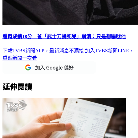
體育成績18分 爸「武士刀捅死兒」崩潰：只是想嚇唬他
下載TVBS新聞APP，最新消息不漏接
加入TVBS新聞LINE，
重點新聞一次看
延伸閱讀