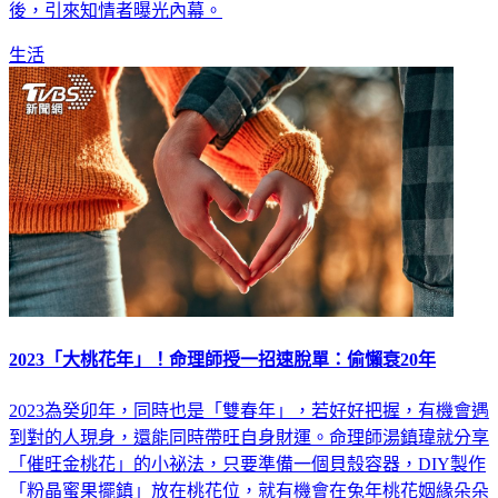
後，引來知情者曝光內幕。
生活
2023「大桃花年」！命理師授一招速脫單：偷懶衰20年
2023為癸卯年，同時也是「雙春年」，若好好把握，有機會遇
到對的人現身，還能同時帶旺自身財運。命理師湯鎮瑋就分享
「催旺金桃花」的小祕法，只要準備一個貝殼容器，DIY製作
「粉晶蜜果擺鎮」放在桃花位，就有機會在兔年桃花姻緣朵朵