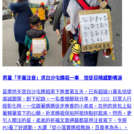
男童「手寫注音」求白沙屯媽祖一事 信徒目睹感動噴淚
苗栗拱天宮白沙屯媽祖南下進香第五天，已有超過11萬名信徒
虔誠跟隨，創下紀錄。一名香燈腳就分享，昨（15）日眾人行
經彰化時，一位跟著媽媽徒步進香的小弟弟，在他的背包上貼
著親筆寫下的心願，祈求媽祖保佑阿祖快點好起來。然而，更
引人關注的是，弟弟的祈福文章通篇都是用注音寫下，令原
PO看了好感動，大讚「從小落實媽祖教誨，百善孝為先」。