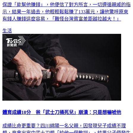
保證「能幫他賺錢」，他便信了對方所言，一切遵循親戚的指
示，結果一年過去，他輕輕鬆鬆賺了133萬元，讓他驚呼原來
有錢人賺錢這麼容易，「難怪台灣貧富差距越拉越大！」
生活
體育成績18分 爸「武士刀捅死兒」崩潰：只是想嚇唬他
成績比命更重要？四川綿陽一名父親，因發現兒子成績不理
想，竟拿出家中武士刀想「給他一個教訓」，結果父子倆發生