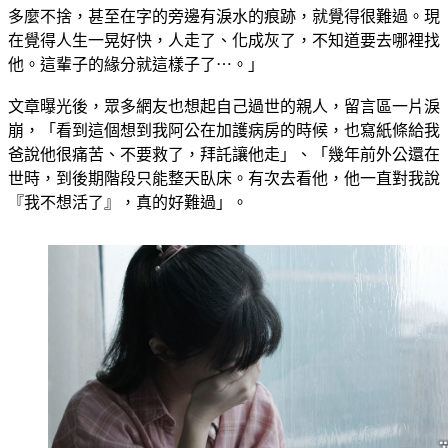
多麼不捨，甚至在字的旁邊有淚水的痕跡，就覺得很難過。現
在覺得人生一晃好快，人走了、化成灰了，不知道要去哪裡找
他。這輩子的緣分就這樣子了⋯。」
文章曝光後，眾多網友也想起自己過世的親人，留言區一片淚
崩，「看到這個想到我阿公在加護病房的時候，也寫紙條給我
爸說他很痛苦、不要救了，拜託讓他走」、「幾年前外公還在
世時，到後期階段只能整天臥床。有次去看他，他一直對我說
『我不想活了』，真的好難過」。