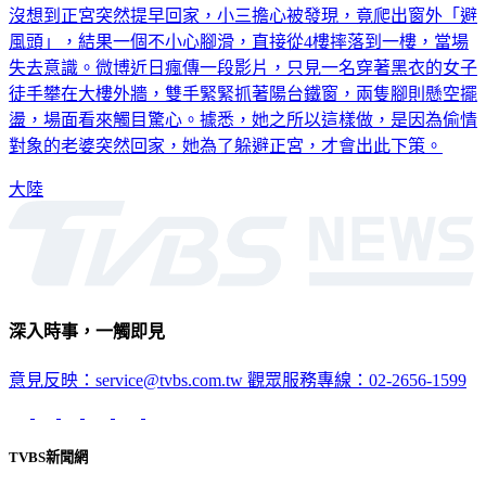
沒想到正宮突然提早回家，小三擔心被發現，竟爬出窗外「避
風頭」，結果一個不小心腳滑，直接從4樓摔落到一樓，當場
失去意識。微博近日瘋傳一段影片，只見一名穿著黑衣的女子
徒手攀在大樓外牆，雙手緊緊抓著陽台鐵窗，兩隻腳則懸空擺
盪，場面看來觸目驚心。據悉，她之所以這樣做，是因為偷情
對象的老婆突然回家，她為了躲避正宮，才會出此下策。
大陸
深入時事，一觸即見
意見反映：service@tvbs.com.tw
觀眾服務專線：02-2656-1599
TVBS新聞網