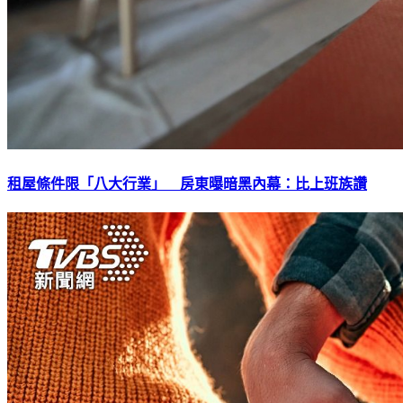
租屋條件限「八大行業」 房東曝暗黑內幕：比上班族讚