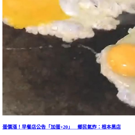
蛋價漲！早餐店公告「加蛋+20」 鄉民氣炸：根本黑店