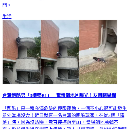
開。
生活
台灣跑酷男「3樓墜B1」 驚悚倒地片曝光！友目睹嚇爛
「跑酷」是一種充滿危險的極限運動，一個不小心很可能發生
意外當場沒命！近日就有一名台灣的跑酷玩家，在從3樓「降
落」時，因為沒站穩，竟直接摔落至B1，當場躺地動彈不