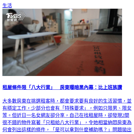
生活
租屋條件限「八大行業」 房東曝暗黑內幕：比上班族讚
大多數房東在挑選租客時，都會要求要有良好的生活習慣，並
有穩定工作，少部分也會有「特殊要求」，例如只限男、限女
等。但近日一名女網友卻分享，自己在找租屋時，卻發現2間
很不錯的物件寫著「只租給八大行業」，令她相當納悶房東為
何會列出這樣的條件，「是可以拿到什麼補助嗎？」問題拋出