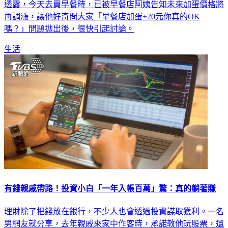
透露，今天去買早餐時，已被早餐店阿姨告知未來加蛋價格將
再調漲，讓他好奇問大家「早餐店加蛋+20元你真的OK
嗎？」問題拋出後，很快引起討論。
生活
有錢親戚帶路！投資小白「一年入帳百萬」驚：真的躺著賺
理財除了把錢放在銀行，不少人也會透過投資謀取獲利。一名
男網友就分享，去年親戚來家中作客時，承諾教他玩股票，還