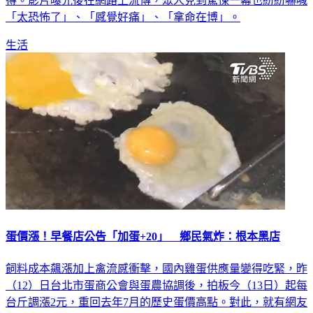
得。影片曝光後在網路上流傳，眾人見到驚悚一幕也紛紛嚇喊
「太恐怖了」、「感覺好痛」、「拿命在博」。
生活
蛋價漲！早餐店公告「加蛋+20」 鄉民氣炸：根本黑店
飼料成本飆漲加上禽流感衝擊，國內雞蛋供應量變得吃緊，昨
（12）日台北市蛋商公會與蛋農協調後，拍板今（13日）起每
台斤調漲2元，重回去年7月的歷史蛋價高點。對此，就有網友