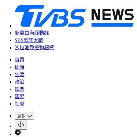
颱風白海豚動態
SBS歌謠大戰
沙拉油致癌物超標
首頁
即時
生活
政治
娛樂
國際
社會
更多