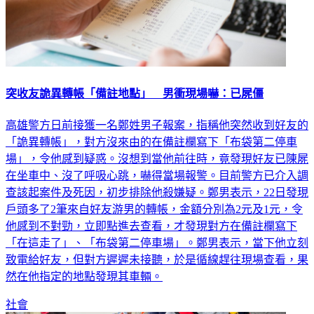
突收友詭異轉帳「備註地點」 男衝現場嚇：已屍僵
高雄警方日前接獲一名鄭姓男子報案，指稱他突然收到好友的
「詭異轉帳」，對方沒來由的在備註欄寫下「布袋第二停車
場」，令他感到疑惑。沒想到當他前往時，竟發現好友已陳屍
在坐車中、沒了呼吸心跳，嚇得當場報警。目前警方已介入調
查該起案件及死因，初步排除他殺嫌疑。鄭男表示，22日發現
戶頭多了2筆來自好友游男的轉帳，金額分別為2元及1元，令
他感到不對勁，立即點進去查看，才發現對方在備註欄寫下
「在這走了」、「布袋第二停車場」。鄭男表示，當下他立刻
致電給好友，但對方遲遲未接聽，於是循線趕往現場查看，果
然在他指定的地點發現其車輛。
社會