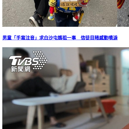
男童「手寫注音」求白沙屯媽祖一事 信徒目睹感動噴淚