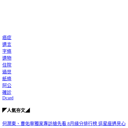
癌症
遺言
字條
遺物
住院
過世
紙條
阿公
確診
Dcard
◤人氣夯文◢
何潤東、曹佑寧獨家專訪搶先看
8月緣分排行榜 這星座遇見心