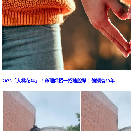
2023「大桃花年」！命理師授一招速脫單：偷懶衰20年