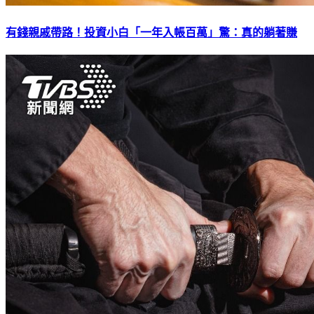
有錢親戚帶路！投資小白「一年入帳百萬」驚：真的躺著賺