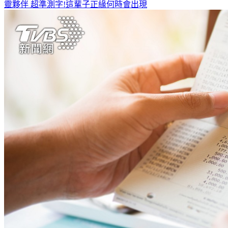
靈夥伴
超準測字!這輩子正緣何時會出現