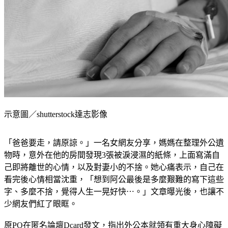
示意圖／shutterstock達志影像
「爸爸要走，請原諒。」一名女網友分享，媽媽在整理外公遺
物時，意外在他的房間發現3張被淚浸濕的紙條，上面寫滿自
己即將離世的心情，以及對妻小的不捨。她心痛表示，自己在
看完後心情相當沈重，「想到阿公最後是多麼艱難的寫下這些
字、多麼不捨，覺得人生一晃好快⋯。」文章曝光後，也讓不
少網友們紅了眼眶。
原PO在匿名論壇
Dcard
發文，指出外公本就領有重大身心障礙