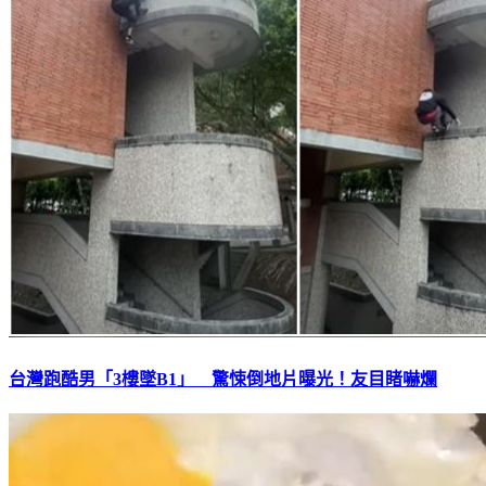
台灣跑酷男「3樓墜B1」 驚悚倒地片曝光！友目睹嚇爛