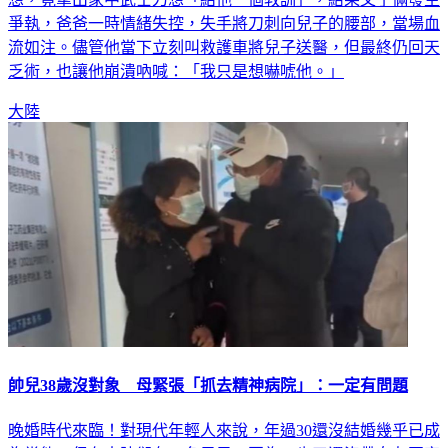
爭執，爸爸一時情緒失控，失手將刀刺向兒子的腰部，當場血
流如注。儘管他當下立刻叫救護車將兒子送醫，但最終仍回天
乏術，也讓他崩潰吶喊：「我只是想嚇唬他。」
大陸
帥兒38歲沒對象 母緊張「抓去精神病院」：一定有問題
晚婚時代來臨！對現代年輕人來說，年過30還沒結婚幾乎已成