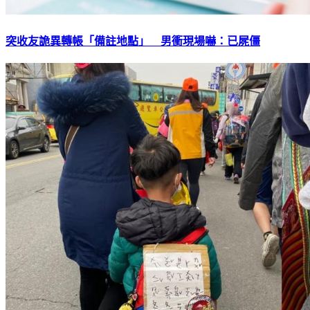
突收友詭異轉帳「備註地點」 男衝現場嚇：已屍僵