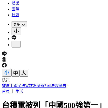
娛樂
國際
社會
更多
快訊
台股第3檔萬金股誕生！川湖午盤股價「衝破萬元」 創新天價
首頁
｜
生活
台積電被列「中國500強第一