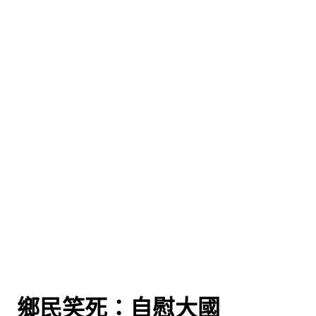
」 鄉民笑死：自慰大國