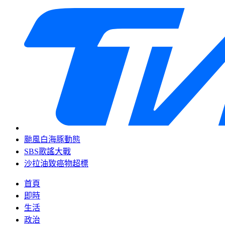
颱風白海豚動態
SBS歌謠大戰
沙拉油致癌物超標
首頁
即時
生活
政治