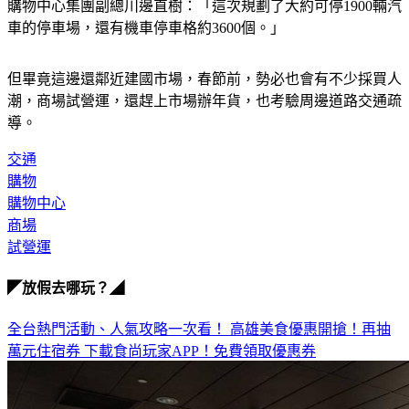
購物中心集團副總川邊直樹：「這次規劃了大約可停1900輛汽
車的停車場，還有機車停車格約3600個。」
但畢竟這邊還鄰近建國市場，春節前，勢必也會有不少採買人
潮，商場試營運，還趕上市場辦年貨，也考驗周邊道路交通疏
導。
交通
購物
購物中心
商場
試營運
◤放假去哪玩？◢
全台熱門活動、人氣攻略一次看！
高雄美食優惠開搶！再抽
萬元住宿券
下載食尚玩家APP！免費領取優惠券