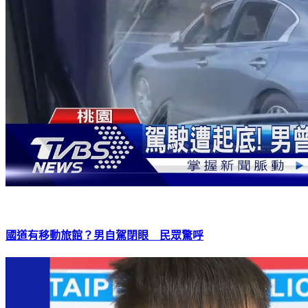
國道有移動旅館？男自駕閉眼 民眾驚呼