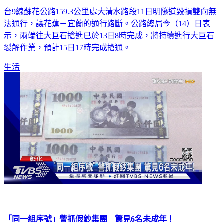
台9線蘇花公路159.3公里處大清水路段11日明隧道毀損雙向無
法通行，讓花蓮－宜蘭的通行路斷。公路總局今（14）日表
示，兩端往大巨石搶進已於13日8時完成，將持續進行大巨石
裂解作業，預計15日17時完成搶通。
生活
「同一組序號」警抓假鈔集團 驚見6名未成年！