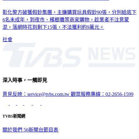
彰化警方破獲假鈔集團，主嫌購買玩具假鈔90張，分別給底下
6名未成年，到夜市、檳榔攤等商家購物，趁業者不注意蒙
混，落網時花到剩下15張，不法獲利約9萬元。
社會
深入時事，一觸即見
意見反映：service@tvbs.com.tw
觀眾服務專線：02-2656-1599
TVBS新聞網
關於我們
56新聞台節目表