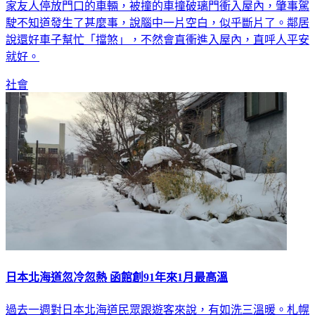
家友人停放門口的車輛，被撞的車撞破璃門衝入屋內，肇事駕
駛不知道發生了甚麼事，說腦中一片空白，似乎斷片了。鄰居
說還好車子幫忙「擋煞」，不然會直衝進入屋內，直呼人平安
就好。
社會
日本北海道忽冷忽熱 函館創91年來1月最高溫
過去一週對日本北海道民眾跟遊客來說，有如洗三溫暖。札幌