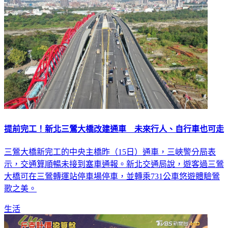
提前完工！新北三鶯大橋改建通車 未來行人、自行車也可走
三鶯大橋新完工的中央主橋昨（15日）通車，三峽警分局表
示，交通算順暢未接到塞車通報。新北交通局說，遊客過三鶯
大橋可在三鶯轉運站停車場停車，並轉乘731公車悠遊體驗鶯
歌之美。
生活