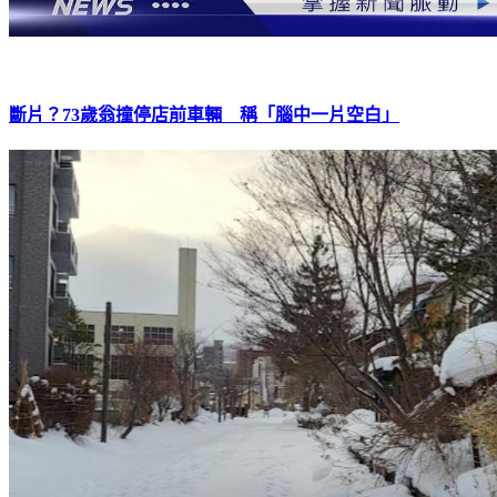
斷片？73歲翁撞停店前車輛 稱「腦中一片空白」