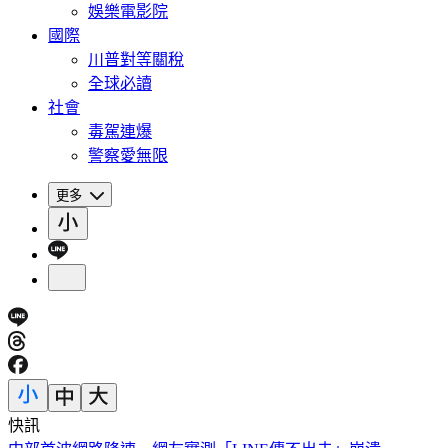
娛樂電影院
國際
川普對等關稅
全球必讀
社會
毒駕連爆
警察愛無限
更多
快訊