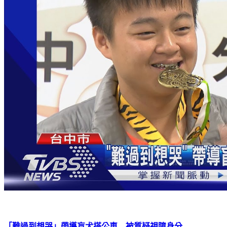
「難過到想哭」帶導盲犬搭公車 被質疑視障身分