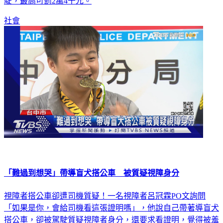
駛，最高可罰2萬4千元。
社會
「難過到想哭」帶導盲犬搭公車 被質疑視障身分
視障者搭公車卻遭司機質疑！一名視障者呂冠霖PO文詢問
「如果是你，會給司機看這張證明嗎」，他說自己帶著導盲犬
搭公車，卻被駕駛質疑視障者身分，還要求看證明，覺得被羞