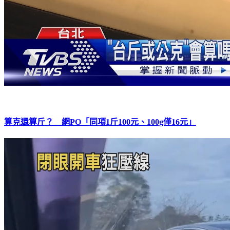
算克還算斤？ 網PO「同項1斤100元、100g僅16元」