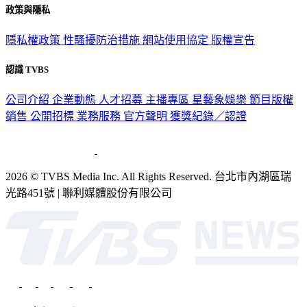
政策與隱私
隱私權政策
性騷擾防治措施
網站使用協定
版權宣告
認識 TVBS
公司介紹
企業動態
人才招募
主播專區
星藝象娛樂
節目版權
銷售
公開招標
業務服務
官方聲明
獲獎紀錄／認證
2026 © TVBS Media Inc. All Rights Reserved. 台北市內湖區瑞
光路451號 | 聯利媒體股份有限公司