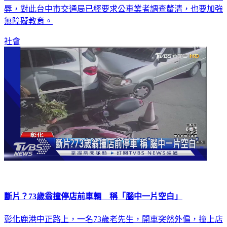
辱，對此台中市交通局已經要求公車業者調查釐清，也要加強
無障礙教育。
社會
斷片？73歲翁撞停店前車輛 稱「腦中一片空白」
彰化鹿港中正路上，一名73歲老先生，開車突然外偏，撞上店