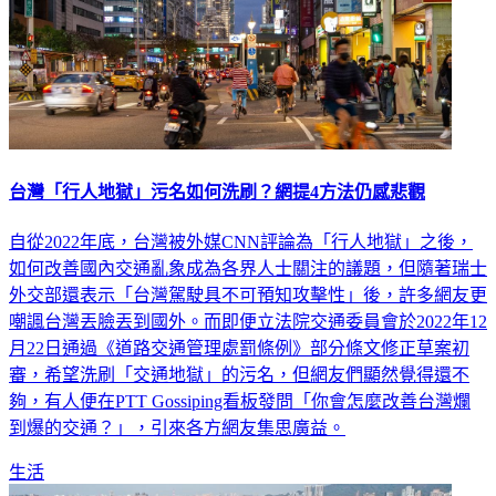
台灣「行人地獄」污名如何洗刷？網提4方法仍感悲觀
自從2022年底，台灣被外媒CNN評論為「行人地獄」之後，
如何改善國內交通亂象成為各界人士關注的議題，但隨著瑞士
外交部還表示「台灣駕駛具不可預知攻擊性」後，許多網友更
嘲諷台灣丟臉丟到國外。而即便立法院交通委員會於2022年12
月22日通過《道路交通管理處罰條例》部分條文修正草案初
審，希望洗刷「交通地獄」的污名，但網友們顯然覺得還不
夠，有人便在PTT Gossiping看板發問「你會怎麼改善台灣爛
到爆的交通？」，引來各方網友集思廣益。
生活