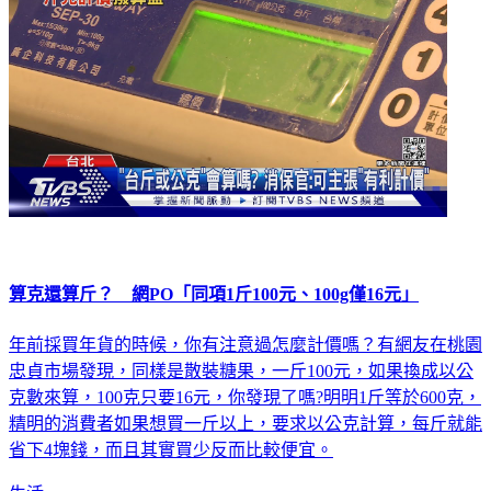
算克還算斤？ 網PO「同項1斤100元、100g僅16元」
年前採買年貨的時候，你有注意過怎麼計價嗎？有網友在桃園
忠貞市場發現，同樣是散裝糖果，一斤100元，如果換成以公
克數來算，100克只要16元，你發現了嗎?明明1斤等於600克，
精明的消費者如果想買一斤以上，要求以公克計算，每斤就能
省下4塊錢，而且其實買少反而比較便宜。