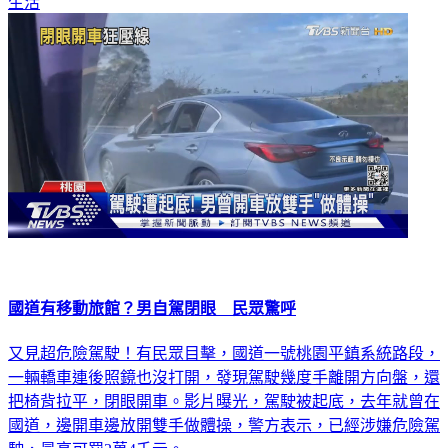
生活
國道有移動旅館？男自駕閉眼 民眾驚呼
又見超危險駕駛！有民眾目擊，國道一號桃園平鎮系統路段，
一輛轎車連後照鏡也沒打開，發現駕駛幾度手離開方向盤，還
把椅背拉平，閉眼開車。影片曝光，駕駛被起底，去年就曾在
國道，邊開車邊放開雙手做體操，警方表示，已經涉嫌危險駕