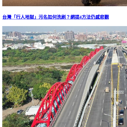
台灣「行人地獄」污名如何洗刷？網提4方法仍感悲觀