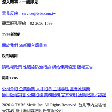
深入時事，一觸即見
意見反映：service@tvbs.com.tw
觀眾服務專線：02-2656-1599
TVBS新聞網
關於我們
56新聞台節目表
政策與隱私
隱私權政策
性騷擾防治措施
網站使用協定
版權宣告
認識 TVBS
公司介紹
企業動態
人才招募
主播專區
星藝象娛樂
節目版權銷售
公開招標
業務服務
官方聲明
獲獎紀錄／認證
2026 © TVBS Media Inc. All Rights Reserved. 台北市內湖區瑞
光路451號 | 聯利媒體股份有限公司