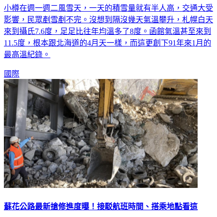
小樽在週一週二風雪天，一天的積雪量就有半人高，交通大受
影響，民眾剷雪剷不完。沒想到隔沒幾天氣溫攀升，札幌白天
來到攝氏7.6度，足足比往年均溫多了8度。函館氣溫甚至來到
11.5度，根本跟北海道的4月天一樣，而這更創下91年來1月的
最高溫紀錄。
國際
蘇花公路最新搶修進度曝！接駁航班時間、搭乘地點看這