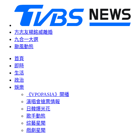
方志友楊銘威離婚
九合一大選
颱風動態
首頁
即時
生活
政治
娛樂
《VPOPASIA》開播
演唱會搶票情報
日韓爆米花
歌手動態
綜藝星聞
戲劇星聞