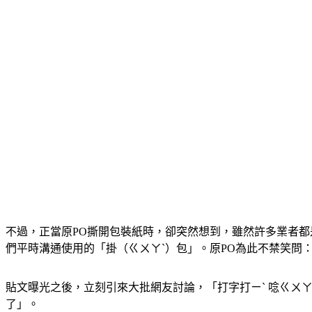
不過，正當原PO撕開包裝紙時，卻突然想到，雖然許多業者
們平時溝通使用的「掛（ㄍㄨㄚˋ）包」。原PO為此不禁笑問：
貼文曝光之後，立刻引來大批網友討論，「打字打ㄧˋ 唸ㄍㄨ
了」。