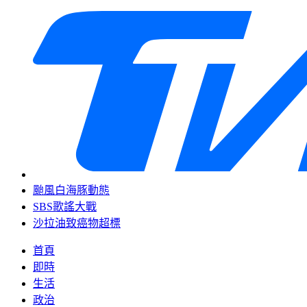
颱風白海豚動態
SBS歌謠大戰
沙拉油致癌物超標
首頁
即時
生活
政治