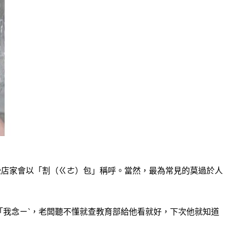
些店家會以「割（ㄍㄜ）包」稱呼。當然，最為常見的莫過於人
「我念ㄧˋ，老闆聽不懂就查教育部給他看就好，下次他就知道