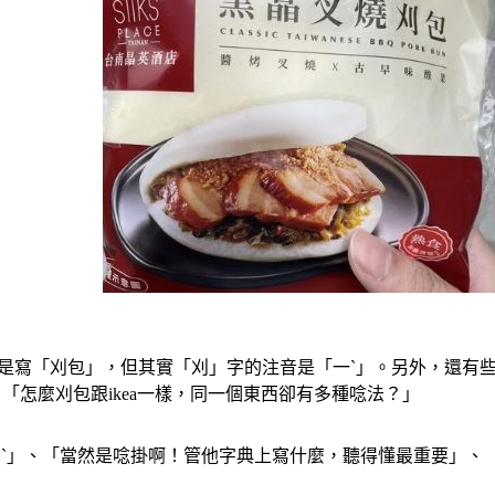
都是寫「刈包」，但其實「刈」字的注音是「一ˋ」。另外，還有
「怎麼刈包跟ikea一樣，同一個東西卻有多種唸法？」
ㄚˋ」、「當然是唸掛啊！管他字典上寫什麼，聽得懂最重要」、