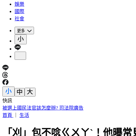
娛樂
國際
社會
更多
快訊
被選上國民法官該怎麼辦? 司法院廣告
首頁
｜
生活
「刈」包不唸ㄍㄨㄚˋ！他曝常