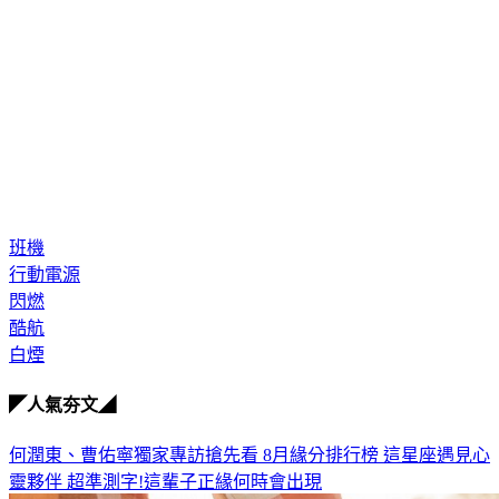
班機
行動電源
閃燃
酷航
白煙
◤人氣夯文◢
何潤東、曹佑寧獨家專訪搶先看
8月緣分排行榜 這星座遇見心
靈夥伴
超準測字!這輩子正緣何時會出現