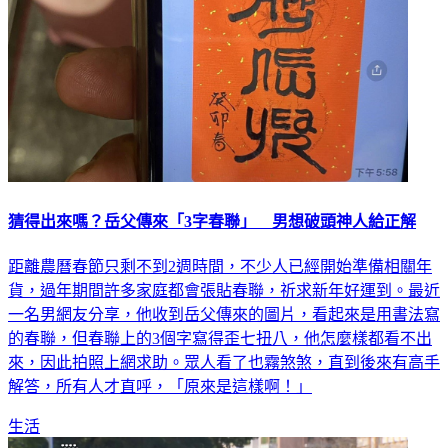
猜得出來嗎？岳父傳來「3字春聯」 男想破頭神人給正解
距離農曆春節只剩不到2週時間，不少人已經開始準備相關年
貨，過年期間許多家庭都會張貼春聯，祈求新年好運到。最近
一名男網友分享，他收到岳父傳來的圖片，看起來是用書法寫
的春聯，但春聯上的3個字寫得歪七扭八，他怎麼樣都看不出
來，因此拍照上網求助。眾人看了也霧煞煞，直到後來有高手
解答，所有人才直呼，「原來是這樣啊！」
生活