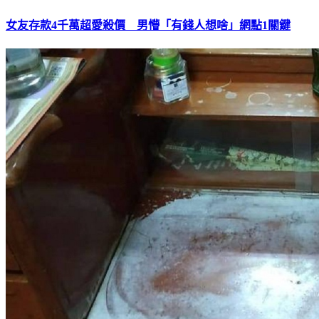
女友存款4千萬超愛殺價 男懵「有錢人想啥」網點1關鍵