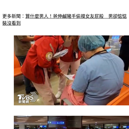
更多新聞：
算什麼男人！爸伸鹹豬手偷摸女友屁股　男卻惦惦
裝沒看到