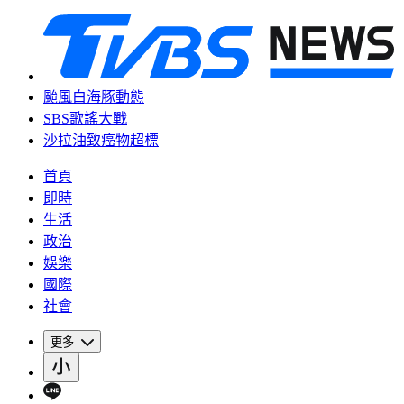
颱風白海豚動態
SBS歌謠大戰
沙拉油致癌物超標
首頁
即時
生活
政治
娛樂
國際
社會
更多