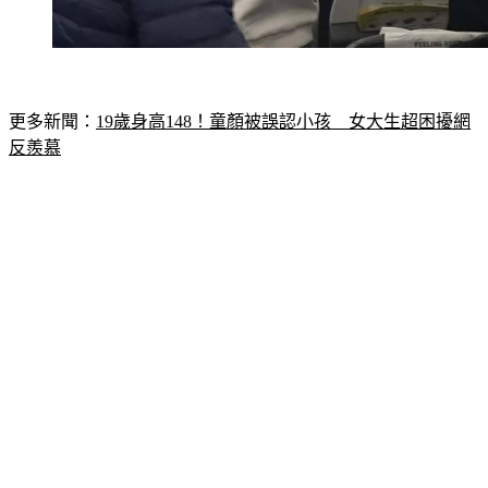
更多新聞：
19歲身高148！童顏被誤認小孩　女大生超困擾網
反羨慕