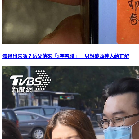
猜得出來嗎？岳父傳來「3字春聯」 男想破頭神人給正解