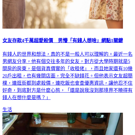
女友存款4千萬超愛殺價 男懵「有錢人想啥」網點1關鍵
有錢人的世界和想法，真的不是一般人可以理解的。最近一名
男網友分享，他有個交往多年的女友，對方從大學時期就是5
間房的房東，是個貨真價實的「收租佬」，而且她家還有10幾
20戶出租，也有幾間店面，完全不缺錢花。但他表示女友超簡
樸，連逛街都到處殺價，連吃飯也會查優惠資訊，讓他忍不住
好奇，到底對方是什麼心態，「還是說我沒到那境界不曉得有
錢人在想什麼是嗎？」
生活