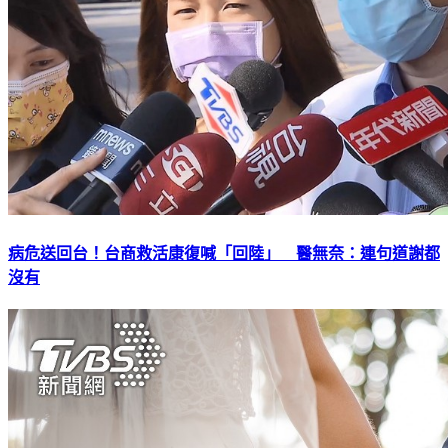
病危送回台！台商救活康復喊「回陸」 醫無奈：連句道謝都
沒有