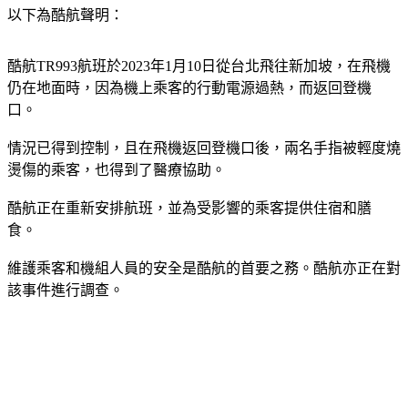
以下為酷航聲明：
酷航TR993航班於2023年1月10日從台北飛往新加坡，在飛機
仍在地面時，​因為​機上乘客的行動電源​過熱​，而​返回登機
口。 
​情況已得到控制，且在飛機返回登機口後，兩名手指被輕度燒
燙傷的乘客，也得到了醫療協助。​
酷航正在重新安排航班​​，​並​為受影響的乘客提供住宿和膳
食。 
​維護​乘客和機組人員的安全是​酷航​的首要​之​務。酷航亦正在對
該事件進行調查。