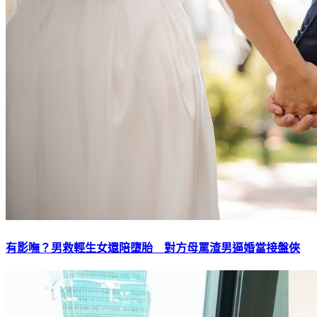
有影嘸？男救輕生女還陪墮胎 對方母罵渣男逼婚當接盤俠