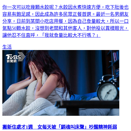
你一次可以吃幾顆水餃呢？水餃因水煮快速方便，吃下肚後也
容易有飽足感，因此成為許多民眾正餐首選。最近一名男網友
分享，日前到某間小吃店用餐，因為自己食量較大，所以一口
氣點50顆水餃，沒想到老闆和其他客人，對他投以異樣眼光，
讓他忍不住直呼，「我就食量比較大不行嗎？」
生活
搬新住處才1週 女每天被「銷魂叫床聲」吵醒精神耗弱