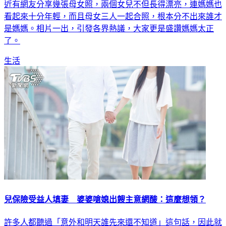
近有網友分享幾張母女照，兩個女兒不但長得漂亮，連媽媽也
看起來十分年輕，而且母女三人一起合照，根本分不出來誰才
是媽媽。相片一出，引發各界熱議，大家更是盛讚媽媽太正
了。
生活
兒保險受益人填妻 婆婆嗆媳出餿主意網酸：這麼想領？
許多人都聽過「意外和明天誰先來還不知道」這句話，因此就