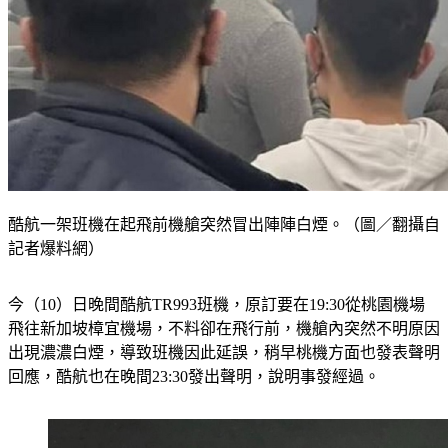
酷航一架班機在起飛前機艙突然冒出陣陣白煙。（圖／翻攝自
記者爆料網）
今（10）日晚間酷航TR993班機，原訂要在19:30從桃園機場
飛往新加坡樟宜機場，不料卻在飛行前，機艙內突然不明原因
出現濃濃白煙，導致班機因此延誤，稍早桃機方面也發表聲明
回應，酷航也在晚間23:30發出聲明，說明事發經過。 