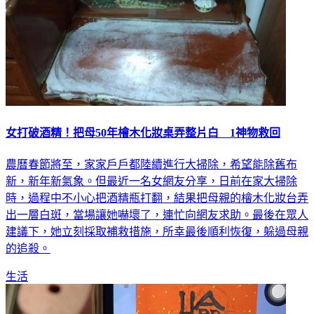
女打破酒精！把母50年檜木化妝桌弄整片白 1神物救回
農曆春節將至，家家戶戶都陸續進行大掃除，希望能除舊布
新，新年新氣象。但最近一名女網友分享，日前在家大掃除
時，過程中不小心把酒精瓶打翻，結果把母親的檜木化妝台弄
出一層白斑，當場讓她嚇壞了，連忙向網友求助。最後在眾人
建議下，她立刻採取補救措施，所幸最後順利恢復，躲過母親
的追殺。
生活