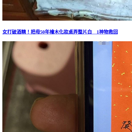
女打破酒精！把母50年檜木化妝桌弄整片白 1神物救回