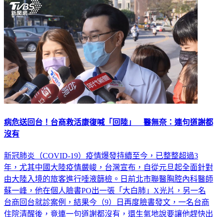
病危送回台！台商救活康復喊「回陸」 醫無奈：連句道謝都
沒有
新冠肺炎（COVID-19）疫情爆發持續至今，已整整超過3
年，尤其中國大陸疫情嚴峻，台灣宣布，自從元旦起全面針對
由大陸入境的旅客進行唾液篩檢。日前北市聯醫胸腔內科醫師
蘇一峰，他在個人臉書PO出一張「大白肺」X光片，另一名
台商回台就診案例，結果今（9）日再度臉書發文，一名台商
住院清醒後，竟連一句道謝都沒有，還生氣地說要讓他趕快出