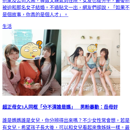
他家及公司大鬧，導致父親氣到住院、女友也提分手，最後他
被迫和那名女子結婚。不過貼文一出，網友們卻說，「如果不
是個故事，你真的是個人才」。
生活
超正母女3人同框「分不清誰是媽」 男粉暴動：岳母好
誰是媽媽誰是女兒，你分辨得出來嗎？不少女性常會想，若是
有女兒，希望孩子長大後，可以和女兒看起來像姊妹一樣。最