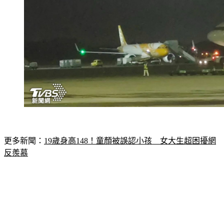
更多新聞：
19歲身高148！童顏被誤認小孩　女大生超困擾網
反羨慕