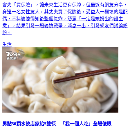
會先「買保險」，讓未來生活更有保障。但最近有網友分享，
身邊一名女性友人，其丈夫買了保險後，受益人一欄填的是配
偶，不料婆婆得知後整個氣炸，怒罵「一定是媳婦出的餿主
意」，結果引發一場婆媳戰爭，消息一出，引發網友們議論紛
紛。
生活
男點50顆水餃店家給5雙筷 「我一個人吃」全場傻眼