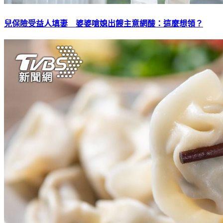
兒保險受益人填妻 婆婆嗆媳出餿主意網酸：這麼想領？