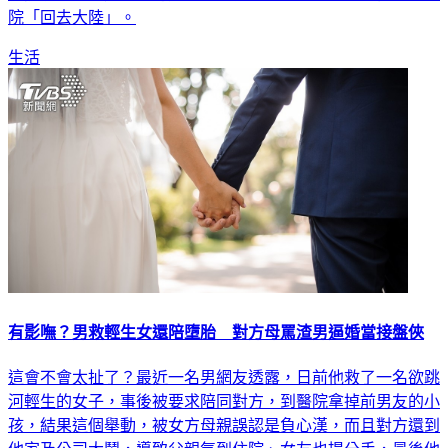
院「回去大陸」。
生活
有影嘸？男救輕生女還陪墮胎 對方母罵渣男逼婚當接盤俠
這會不會太扯了？最近一名男網友透露，日前他救了一名欲跳
河輕生的女子，事後被要求陪同對方，到醫院拿掉前男友的小
孩，結果這個舉動，被女方母親誤認是負心漢，而且對方還到