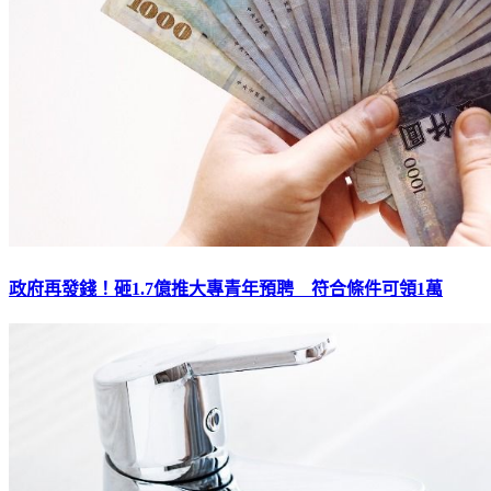
政府再發錢！砸1.7億推大專青年預聘 符合條件可領1萬