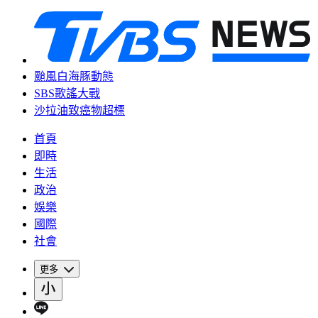
颱風白海豚動態
SBS歌謠大戰
沙拉油致癌物超標
首頁
即時
生活
政治
娛樂
國際
社會
更多