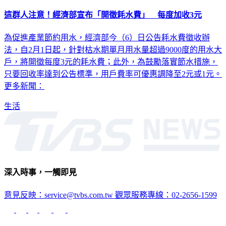
這群人注意！經濟部宣布「開徵耗水費」 每度加收3元
為促進產業節約用水，經濟部今（6）日公告耗水費徵收辦
法，自2月1日起，針對枯水期單月用水量超過9000度的用水大
戶，將開徵每度3元的耗水費；此外，為鼓勵落實節水措施，
只要回收率達到公告標準，用戶費率可優惠調降至2元或1元。
更多新聞：
生活
深入時事，一觸即見
意見反映：service@tvbs.com.tw
觀眾服務專線：02-2656-1599
TVBS新聞網