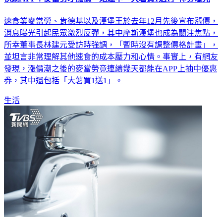
速食業麥當勞、肯德基以及漢堡王於去年12月先後宣布漲價，
消息曝光引起民眾激烈反彈，其中摩斯漢堡也成為關注焦點，
所幸董事長林建元受訪時強調，「暫時沒有調整價格計畫」，
並坦言非常理解其他速食的成本壓力和心情。事實上，有網友
發現，漲價潮之後的麥當勞竟連續幾天都能在APP上抽中優惠
券，其中還包括「大薯買1送1」。
生活