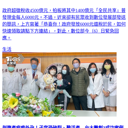
政府超徵稅收4500億元，拍板將其中1400億元「全民共享」普
發現金每人6000元。不過，近來卻有民眾收到數位發展部發送
的簡訊，上方寫著「恭喜你！政府發放6000元還稅於民，如何
快速領取請點下方連結」，對此，數位部今（6）日緊急回
應。
生活
剖腹產疤痕外孕！子宮恐破裂、難活產 台大醫創3成功案例