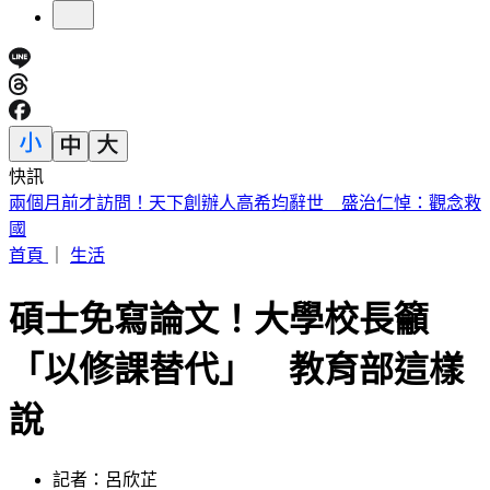
快訊
川普簽公告「劍指中國」！多晶矽15%關稅 12/4上路
首頁
｜
生活
碩士免寫論文！大學校長籲
「以修課替代」 教育部這樣
說
記者：呂欣芷
發佈時間：2023.01.06 17:03