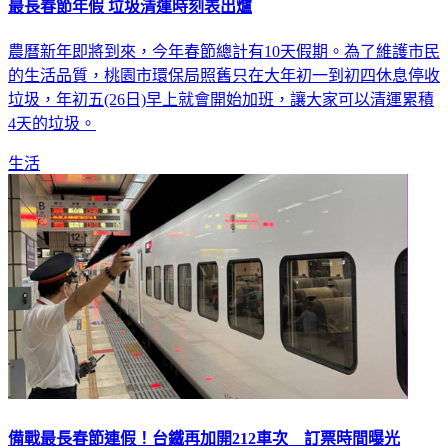
農曆新年即將到來，今年春節總計有10天假期。為了維護市民
的生活品質，桃園市環保局照舊只在大年初一到初四休息停收
垃圾，年初五(26日)早上就會開始加班，讓大家可以清運累積
4天的垃圾。
生活
備戰最長春節連假！台鐵再加開212車次 訂票時間曝光