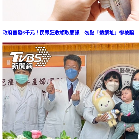
政府普發6千元！民眾狂收領取簡訊 勿點「這網址」慘被騙