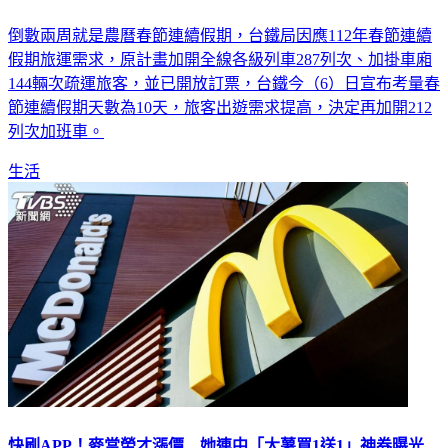
倒數兩周就是農曆春節連續假期，台鐵局因應112年春節連續
假期旅運需求，原計畫加開全線各級列車287列次、加掛車廂
144輛次疏運旅客，並已開放訂票，台鐵今（6）日宣布考量春
節連續假期天數為10天，旅客出遊需求提高，決定再加開212
列次加班車。
生活
快刷APP！麥當勞才漲價 她連中「大薯買1送1」神券曝光