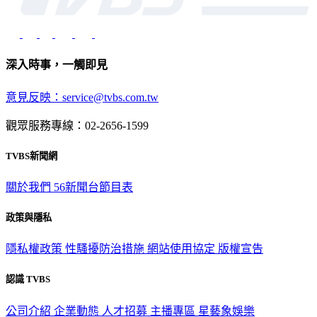
深入時事，一觸即見
意見反映：service@tvbs.com.tw
觀眾服務專線：02-2656-1599
TVBS新聞網
關於我們
56新聞台節目表
政策與隱私
隱私權政策
性騷擾防治措施
網站使用協定
版權宣告
認識 TVBS
公司介紹
企業動態
人才招募
主播專區
星藝象娛樂
節目版權銷售
公開招標
業務服務
官方聲明
獲獎紀錄／認證