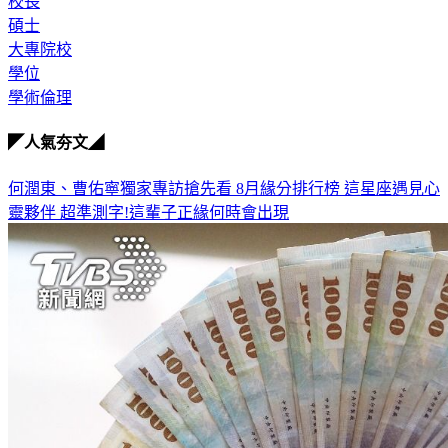
碩士
大專院校
學位
學術倫理
◤人氣夯文◢
何潤東、曹佑寧獨家專訪搶先看
8月緣分排行榜 這星座遇見心
靈夥伴
超準測字!這輩子正緣何時會出現