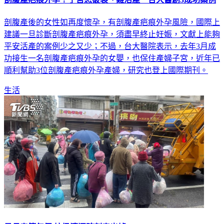
剖腹產後的女性如再度懷孕，有剖腹產疤痕外孕風險，國際上
建議一旦診斷剖腹產疤痕外孕，須盡早終止妊娠，文獻上能夠
平安活產的案例少之又少；不過，台大醫院表示，去年3月成
功接生一名剖腹產疤痕外孕的女嬰，也保住產婦子宮，近年已
順利幫助3位剖腹產疤痕外孕產婦，研究也登上國際期刊。
生活
最長春節年假 垃圾清運時刻表出爐