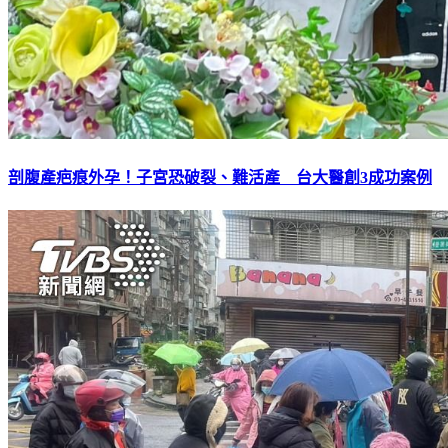
剖腹產疤痕外孕！子宮恐破裂、難活產 台大醫創3成功案例