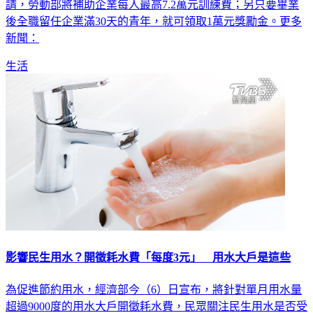
後全職留任企業滿30天的青年，就可領取1萬元獎勵金。更多
新聞：
生活
影響民生用水？開徵耗水費「每度3元」 用水大戶是這些
為促進節約用水，經濟部今（6）日宣布，將針對單月用水量
超過9000度的用水大戶開徵耗水費，民眾關注民生用水是否受
影響？事實上，據統計一戶4口之家每個月平均用水約為35