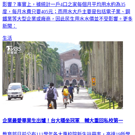
度，每月水費只要405元；而用水大戶主要是包括電子業、鋼
鐵業等大型企業或廠商，因此民生用水水價並不受影響。更多
新聞：
生活
企業最愛畢業生出爐！台大穩坐冠軍 輔大重回私校第一
教育部日前公布111學年各大專校院新生註冊率，高達19所學
校註冊率未達6成，近年受少子化影響，不少學校面臨招生困