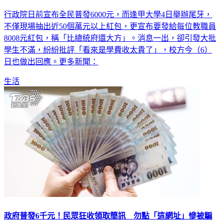
行政院日前宣布全民普發6000元，而逢甲大學4日舉辦尾牙，
不僅現場抽出近50個萬元以上紅包，更宣布要發給每位教職員
8008元紅包，稱「比總統府還大方」。消息一出，卻引發大批
學生不滿，紛紛批評「看來是學費收太貴了」，校方今（6）
日也做出回應。更多新聞：
生活
政府普發6千元！民眾狂收領取簡訊 勿點「這網址」慘被騙