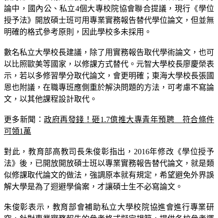
授予法》開放碩士班可用專業實務報告替代學位論文，但並無
明確的格式參考原則，因此學校多未採用。
數名私立大學校長建議，除了用實務報告取代學術論文，也可
以比照歐美等國家，以修課方式替代。元智大學校長廖慶榮表
示，若以多修習學分取代論文，會更明確；東海大學校長張國
恩也附議，在職專班應側重於解決問題的方法，可考慮不寫論
文，以其他課程設計取代。
更多新聞：
政府再發錢！砸1.7億推大專青年預聘　符合條件
可領1萬
對此，教育部高教司長朱俊彰指出，2016年修改《學位授予
法》後，已開放開放碩士班以專業實務報告替代論文，就是類
似修課取代論文的做法，強調原本就有規定，希望避免外界誤
解大學是為了迴避學倫案，才讓碩士生不必寫論文。
朱俊彰表示，教育部會補助私立大學校院協進會進行專業研
究，針對專業實務報告的參考格式擬定規範，提供各校參考運