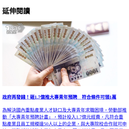
延伸閱讀
政府再發錢！砸1.7億推大專青年預聘 符合條件可領1萬
為解決國內重點產業人才缺口及大專青年求職困境，勞動部推
動「大專青年預聘計畫」，預計投入1.7億元經費，凡符合重
點產業且員工規模達50人以上的企業，與大專院校合作就可申
請，勞動部將補助企業每人最高7.2萬元訓練費；另只要畢業