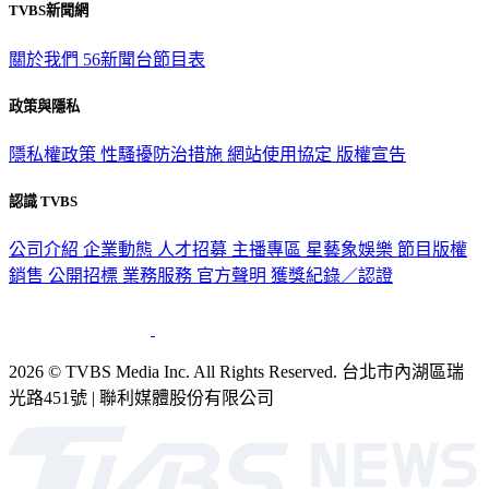
關於我們
56新聞台節目表
政策與隱私
隱私權政策
性騷擾防治措施
網站使用協定
版權宣告
認識 TVBS
公司介紹
企業動態
人才招募
主播專區
星藝象娛樂
節目版權
銷售
公開招標
業務服務
官方聲明
獲獎紀錄／認證
2026 © TVBS Media Inc. All Rights Reserved. 台北市內湖區瑞
光路451號 | 聯利媒體股份有限公司