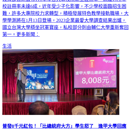
難，許多大專院校力求轉型，積極發展特色教學接軌職場，大
學學測將在1月13日登場，2023企業最愛大學調查結果出爐，
國立台灣大學穩坐冠軍寶座，私校部分則由輔仁大學重新奪回
第一。更多新聞：
生活
普發8千元紅包！「比總統府大方」學生怒了 逢甲大學回應