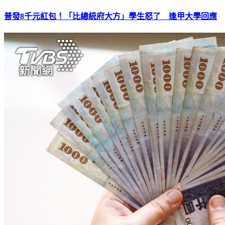
普發8千元紅包！「比總統府大方」學生怒了 逢甲大學回應