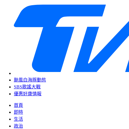
颱風白海豚動態
SBS歌謠大戰
優惠好康情報
首頁
即時
生活
政治