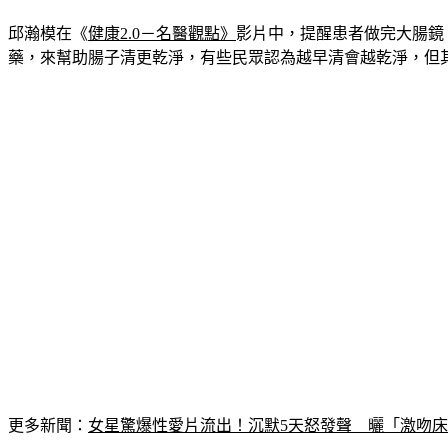
邱瀚模在《
健康2.0－名醫觀點》
影片中，提醒患者做完大腸鏡
藥，來幫助腸子清更乾淨，有些民眾認為越早清會越乾淨，但
更多新聞：
女星驚爆性愛片流出！沉默5天怒發聲　曬「激吻