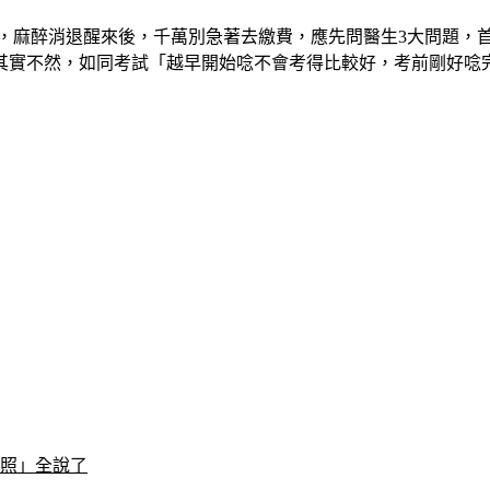
，麻醉消退醒來後，千萬別急著去繳費，應先問醫生3大問題，首
其實不然，如同考試「越早開始唸不會考得比較好，考前剛好唸
床照」全說了