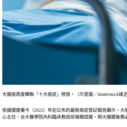
大腸癌再度蟬聯「十大癌症」榜首。（示意圖／shutterstock達
依據國健署今（2022）年初公布的最新癌症登記報告顯示，
心主任、台大醫學院內科臨床教授邱瀚模提醒，照大腸鏡後務