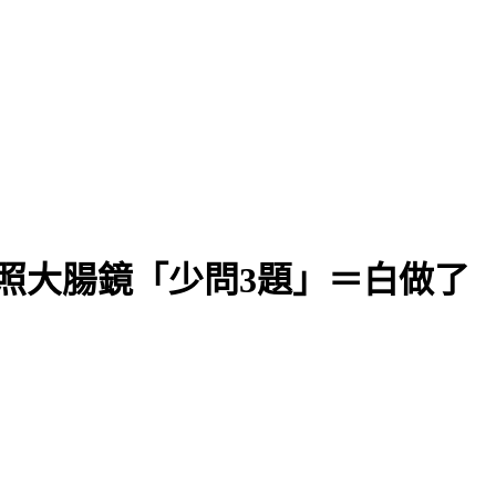
：照大腸鏡「少問3題」＝白做了