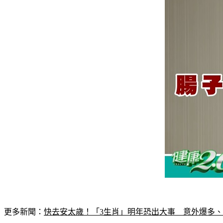
更多新聞：
快去安太歲！「3生肖」明年恐出大事　意外爆多