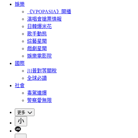
娛樂
《VPOPASIA》開播
演唱會搶票情報
日韓爆米花
歌手動態
綜藝星聞
戲劇星聞
娛樂電影院
國際
川普對等關稅
全球必讀
社會
毒駕連爆
警察愛無限
更多