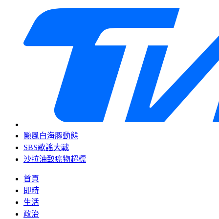
颱風白海豚動態
SBS歌謠大戰
沙拉油致癌物超標
首頁
即時
生活
政治