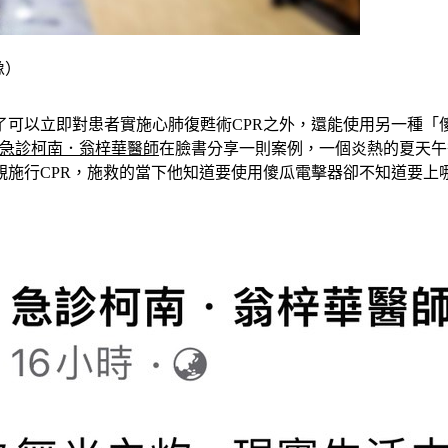
像）
可以立即對患者實施心肺復甦術CPR之外，還能使用另一種「
急診柯南．翁梓華醫師
在臉書分享一則案例，一個炎熱的夏天午
親施行CPR，施救的當下他知道要使用傻瓜電擊器卻不知道要上