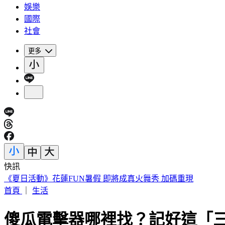
娛樂
國際
社會
更多
快訊
188萬《龍藏經》賣掉了！大戶不甩7折 店員爆「付現買原價
首頁
｜
生活
傻瓜電擊器哪裡找？記好這「