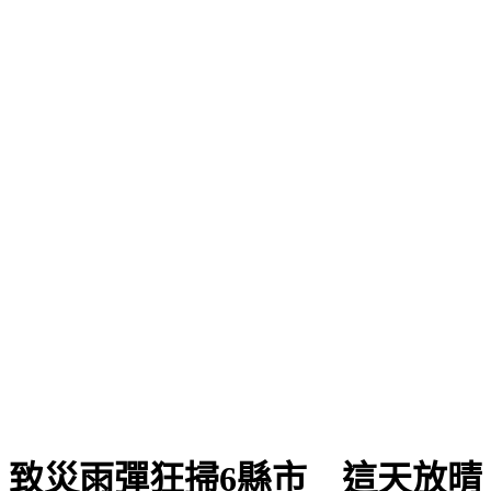
致災雨彈狂掃6縣市 這天放晴