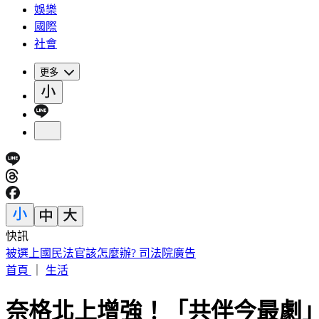
娛樂
國際
社會
更多
快訊
網紅肥大叔離世！醫曝「油煙致癌」：做1頓飯=吸2包菸
首頁
｜
生活
奈格北上增強！「共伴今最劇」