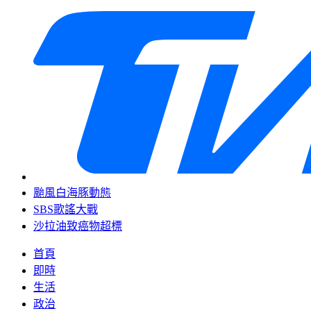
颱風白海豚動態
SBS歌謠大戰
沙拉油致癌物超標
首頁
即時
生活
政治