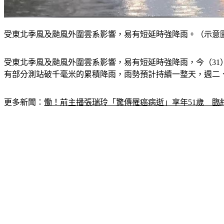
受東北季風及颱風外圍雲系影響，易有短延時強降雨。（示意圖
受東北季風及颱風外圍雲系影響，易有短延時強降雨，今（31
有部分測站破千毫米的累積降雨，雨勢預計持續一整天，週二、
更多新聞：
慟！前主播張瑞玲「驚傳罹癌病逝」享年51歲　臨