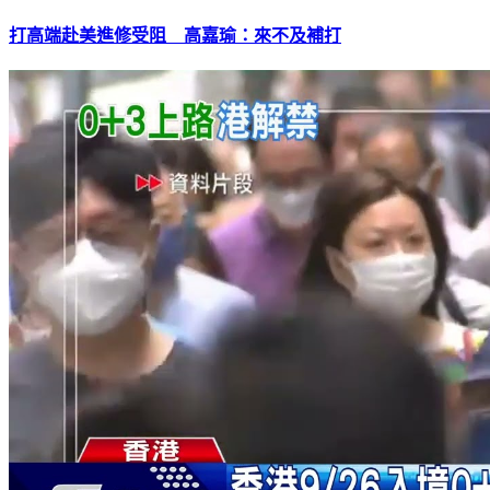
打高端赴美進修受阻 高嘉瑜：來不及補打