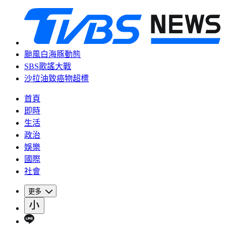
颱風白海豚動態
SBS歌謠大戰
沙拉油致癌物超標
首頁
即時
生活
政治
娛樂
國際
社會
更多