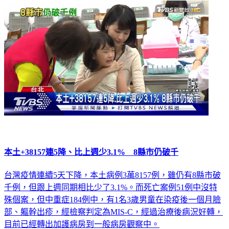
本土+38157連5降、比上週少3.1% 8縣市仍破千
台灣疫情連續5天下降，本土病例3萬8157例，雖仍有8縣市破
千例，但跟上週同期相比少了3.1%。而死亡案例51例中沒特
殊個案，但中重症184例中，有1名3歲男童在染疫後一個月臉
部、軀幹出疹，經檢察判定為MIS-C，經過治療後病況好轉，
目前已經轉出加護病房到一般病房觀察中。