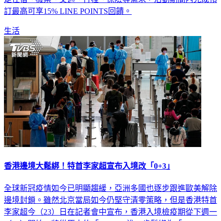
訂最高可享15% LINE POINTS回饋。
生活
香港邊境大鬆綁！特首李家超宣布入境改「0+3｣
全球新冠疫情如今已明顯趨緩，亞洲多國也逐步跟進歐美解除
邊境封鎖。雖然北京當局如今仍堅守清零策略，但是香港特首
李家超今（23）日在記者會中宣布，香港入境檢疫期從下週一