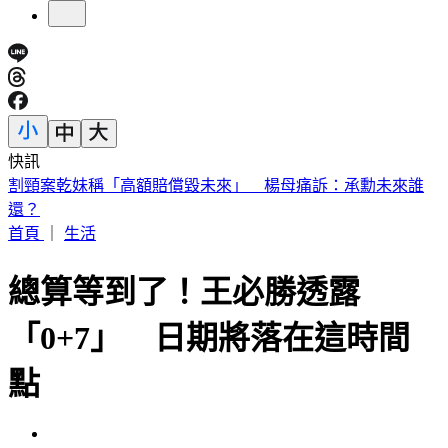
快訊
白海豚眼牆對流爆發！結構重整恐增強 估創「最東颱風」紀
錄
首頁
｜
生活
總算等到了！王必勝透露
「0+7」 日期將落在這時間
點