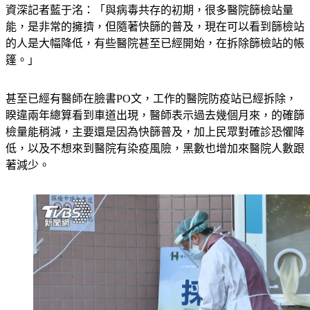
資深記者藍于洺：「與病毒共存的初期，很多醫院篩檢站量
能，是非常的擁擠，但隨著快篩的普及，現在可以看到篩檢站
的人是大幅降低，有些醫院甚至已經開始，在拆除篩檢站的帳
篷。」
甚至已經有醫師在臉書PO文，工作的醫院防疫站已經拆除，
睽違兩年總算看到車道出現，醫師表示過去幾個月來，的確篩
檢量能稍減，主要還是因為快篩普及，加上民眾對確診恐懼降
低，以及不想來到醫院有染疫風險，黑數也增加來醫院人數跟
著減少。