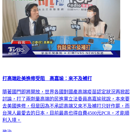
打高端赴美進修受阻 高嘉瑜：來不及補打
隨著國門即將開放，世界各國對國產高端疫苗認定狀況再掀起
討論，打了兩劑量高端的民進黨立法委員高嘉瑜就說，本來要
去美國進修，但是因為不承認高端又來不及補打只好作罷，而
台灣人最愛去的日本，目前最高也得自費4500元PCR，才能順
利入境。
政治