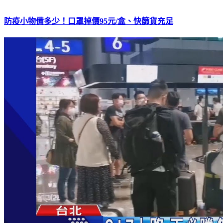
防疫小物備多少！口罩掉價95元/盒、快篩貨充足