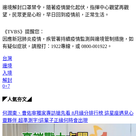
邊境解封口罩禁令，隨著疫情變化起伏，指揮中心觀望再觀
望，民眾更是心盼，早日回到疫情前，正常生活。
《TVBS》提醒您：
因應新冠肺炎疫情，疾管署持續疫情監測與邊境管制措施，
如
有疑似症狀，請撥打：1922專線，或 0800-001922。
台灣
邊境
入境
解封
0+7
◤人氣夯文◢
何潤東、曹佑寧獨家專訪搶先看
8月緣分排行榜 這星座遇見心
靈夥伴
超準測字!這輩子正緣何時會出現