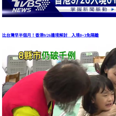
比台灣早半個月！香港9/26邊境解封 入境0+3免隔離