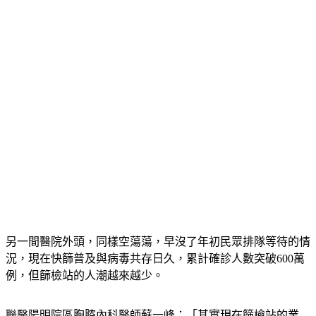
另一間醫院外頭，同樣空蕩蕩，早沒了年初民眾排隊等待的情
況，現在快篩普及與病毒共存日久，累計確診人數突破600萬
例，但篩檢站的人潮越來越少。
聯醫陽明院區胸腔內科醫師蘇一峰：「其實現在篩檢站的業