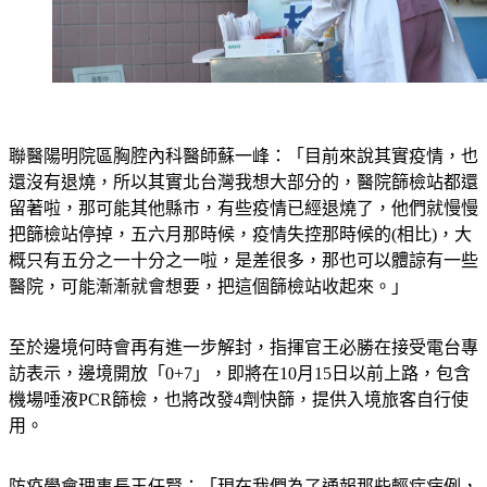
聯醫陽明院區胸腔內科醫師蘇一峰：「目前來說其實疫情，也
還沒有退燒，所以其實北台灣我想大部分的，醫院篩檢站都還
留著啦，那可能其他縣市，有些疫情已經退燒了，他們就慢慢
把篩檢站停掉，五六月那時候，疫情失控那時候的(相比)，大
概只有五分之一十分之一啦，是差很多，那也可以體諒有一些
醫院，可能漸漸就會想要，把這個篩檢站收起來。」
至於邊境何時會再有進一步解封，指揮官王必勝在接受電台專
訪表示，邊境開放「0+7」，即將在10月15日以前上路，包含
機場唾液PCR篩檢，也將改發4劑快篩，提供入境旅客自行使
用。
防疫學會理事長王任賢：「現在我們為了通報那些輕症病例，