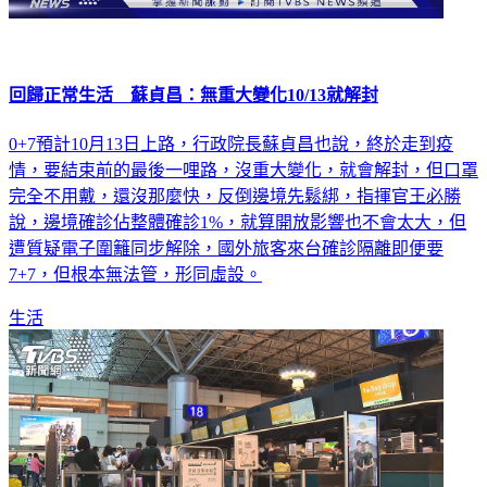
回歸正常生活 蘇貞昌：無重大變化10/13就解封
0+7預計10月13日上路，行政院長蘇貞昌也說，終於走到疫
情，要結束前的最後一哩路，沒重大變化，就會解封，但口罩
完全不用戴，還沒那麼快，反倒邊境先鬆綁，指揮官王必勝
說，邊境確診佔整體確診1%，就算開放影響也不會太大，但
遭質疑電子圍籬同步解除，國外旅客來台確診隔離即便要
7+7，但根本無法管，形同虛設。
生活