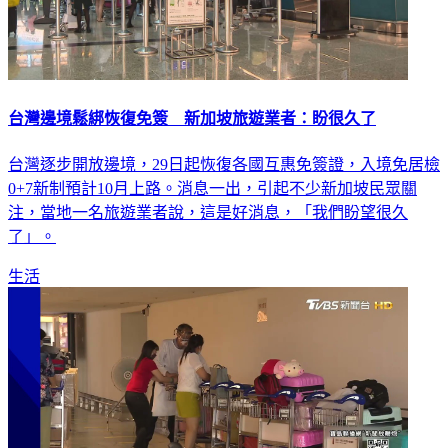
台灣邊境鬆綁恢復免簽 新加坡旅遊業者：盼很久了
台灣逐步開放邊境，29日起恢復各國互惠免簽證，入境免居檢
0+7新制預計10月上路。消息一出，引起不少新加坡民眾關
注，當地一名旅遊業者說，這是好消息，「我們盼望很久
了」。
生活