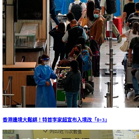
香港邊境大鬆綁！特首李家超宣布入境改「0+3｣