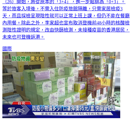
（26）開始，將從原本的「3+4」，進一步鬆綁為「0+3」。
等於旅客入境後，不需入住防疫旅館隔離，只需家居檢疫3
天，而且採檢呈現陰性就可以正常上班上課，但仍不能在餐廳
內用餐。除此之外，李家超也宣布取消登機前48小時的核酸檢
測陰性證明的規定，改由快篩檢測，未接種疫苗的香港居民，
未來也可登機返港。
國際