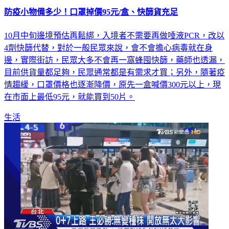
防疫小物備多少！口罩掉價95元/盒、快篩貨充足
10月中旬邊境預估再鬆綁，入境者不需要再做唾液PCR，改以
4劑快篩代替，對於一般民眾來說，會不會擔心病毒就在身
邊，實際街訪，民眾大多不會再一窩蜂囤快篩，藥師也透漏，
目前供貨量都足夠，民眾通常都是有需求才買；另外，隨著疫
情趨緩，口罩價格也逐漸降價，原先一盒喊價300元以上，現
在市面上最低95元，就能買到50片。
生活