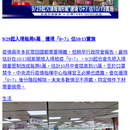
9/29起入境每周6萬 邊境「0+7」估10/13實施
疫情兩年多民眾回國都需要隔離，但稍早行政院會報告，最快
估計在10/13就能開放入境檢疫「0+7」，9/29起也會先把入境
總量管制改成每周6萬，估計10月中會提高到15萬。至於口罩
禁令，中央流行疫情指揮中心指揮官王必勝也透露，會在邊境
「0+7」後分階段解除，未來多數情況不用戴，特定條件下材
需要佩帶。
生活