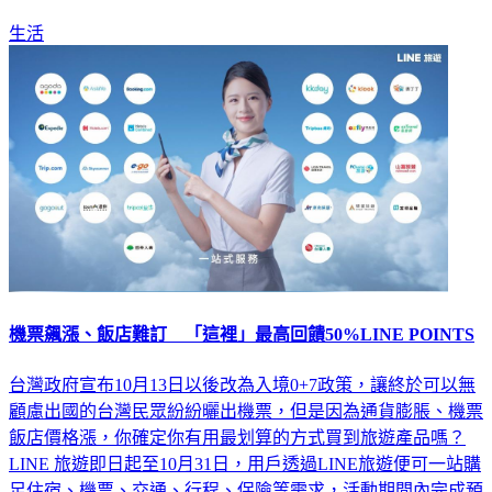
生活
機票飆漲、飯店難訂 「這裡」最高回饋50%LINE POINTS
台灣政府宣布10月13日以後改為入境0+7政策，讓終於可以無
顧慮出國的台灣民眾紛紛曬出機票，但是因為通貨膨脹、機票
飯店價格漲，你確定你有用最划算的方式買到旅遊產品嗎？
LINE 旅遊即日起至10月31日，用戶透過LINE旅遊便可一站購
足住宿、機票、交通、行程、保險等需求，活動期間內完成預