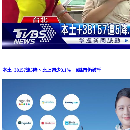
本土+38157連5降、比上週少3.1% 8縣市仍破千