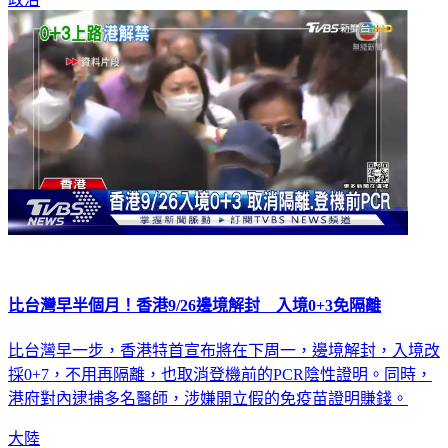
比台灣早半個月！香港9/26邊境解封 入境0+3免隔離
比台灣早一步，香港特首宣布將在下周一，邊境解封，入境改
採0+7，不用再隔離，也取消登機前的PCR陰性證明。同時，
港府對內逮捕多名醫師，涉嫌開立假的免疫苗證明賺錢。
大陸