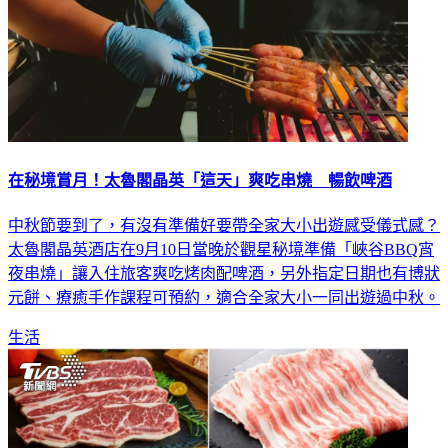
在秘境賞月！太魯閣晶英「這天」爽吃串燒 暢飲啤酒
中秋節要到了，有沒有準備好要帶全家大小出遊感受儀式感？
太魯閣晶英酒店在9月10日當晚於觀星秘境準備「峽谷BBQ宵
夜串燒」讓入住旅客爽吃烤肉配啤酒，另外指定日期也有博狀
元餅、療癒手作課程可預約，適合全家大小一同出遊過中秋。
生活