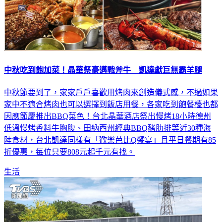
中秋吃到飽加菜！晶華祭豪邁戰斧牛 凱達獻巨無霸羊腿
中秋節要到了，家家戶戶喜歡用烤肉來創造儀式感，不過如果
家中不適合烤肉也可以選擇到飯店用餐，各家吃到飽餐檯也都
因應節慶推出BBQ菜色！台北晶華酒店祭出慢烤18小時德州
低溫慢烤香料牛胸腹、田納西州經典BBQ豬肋排等近30種海
陸食材，台北凱達同樣有「歡樂芭比Q饗宴」且平日餐期有85
折優惠，每位只要808元起千元有找。
生活