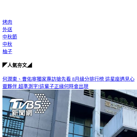
烤肉
外送
中秋節
中秋
柚子
◤人氣夯文◢
何潤東、曹佑寧獨家專訪搶先看
8月緣分排行榜 這星座遇見心
靈夥伴
超準測字!這輩子正緣何時會出現