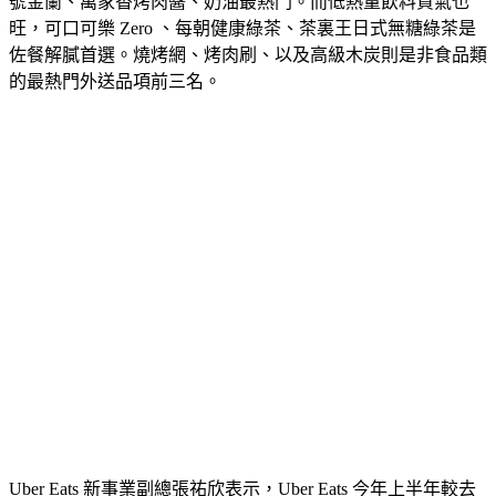
號金蘭、萬家香烤肉醬、奶油最熱門。而低熱量飲料買氣也
旺，可口可樂 Zero 、每朝健康綠茶、茶裏王日式無糖綠茶是
佐餐解膩首選。燒烤網、烤肉刷、以及高級木炭則是非食品類
的最熱門外送品項前三名。
Uber Eats 新事業副總張祐欣表示，Uber Eats 今年上半年較去