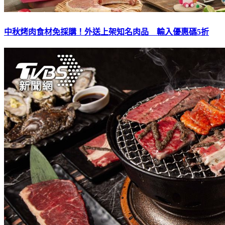
中秋烤肉食材免採購！外送上架知名肉品 輸入優惠碼5折