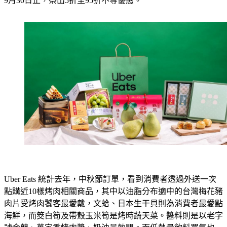
9月30日止，祭出5折至95折不等優惠。
Uber Eats 統計去年，中秋節訂單，看到消費者透過外送一次
點購近10樣烤肉相關商品，其中以油脂分布適中的台灣梅花豬
肉片受烤肉饕客最愛戴，文蛤、日本生干貝則為消費者最愛點
海鮮，而筊白筍及帶殼玉米筍是烤時蔬天菜。醬料則是以老字