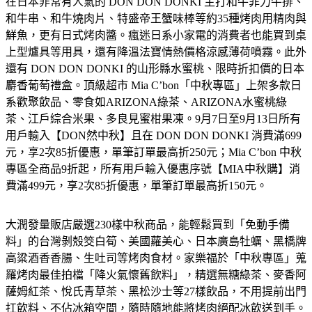
在日本非常有人氣的 DON DON DONKI 主打和牛菲力牛排、
和牛串、和牛燒肉片、特盛帝王蟹味棒等約35種烤肉用精肉與
鮮魚，更有日式烤肉醬。瘋迷日系小家電的消費者也能買到桌
上型爐具等用具，還有降溫法寶情熱價格涼感薄荷噴霧。此外
還有 DON DON DONKI 的山形縣水蜜桃、限時折扣價的日本
麝香葡萄禮盒。頂級超市 Mia C’bon「中秋專區」上架多款日
系歡聚飲品、零食如ARIZONA綠茶、ARIZONA水蜜桃綠
茶、江戶綜合米果、多良見蜜柑果凍。9月7日至9月13日所有
用戶輸入【DON然中秋】且在 DON DON DONKI 消費滿699
元，享2次85折優惠，單筆訂單最高折250元；Mia C’bon 中秋
專區全商品9折起，所有用戶輸入優惠序號【MIA中秋購】消
費滿499元，享2次85折優惠，單筆訂單最高折150元。
大潤發量販店嚴選230樣中秋商品，能輕鬆買到「免動手備
料」的台灣剝殼筊白筍、美國蘿美心、日本廣島牡蠣、黑橋牌
高粱酒香香腸、生吐司等烤肉食材。家樂福於「中秋專區」蒐
羅烤肉最佳拍檔「降火氣懷舊飲料」，精選無糖綠茶、麥香阿
薩姆紅茶、悅氏青草茶、黑松沙士等27樣飲品，不用提前出門
扛飲料、不佔冰箱空間，隨時隨地能將烤肉絕配冰飲送到手。