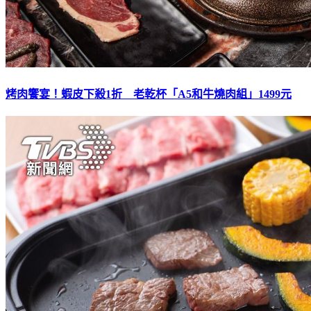
烤肉饗宴！蝦皮下殺1折 老乾杯「A5和牛燒肉組」1499元