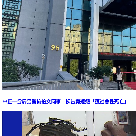
中正一分局男警偷拍女同事 挨告竟還怨「遭社會性死亡」