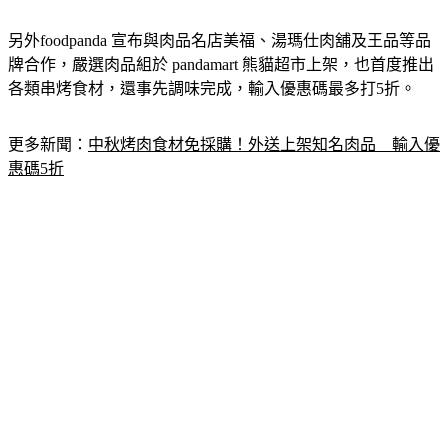
另外foodpanda 宣布與肉品名店美福、湯瑪仕肉舖及王品等品
牌合作，嚴選肉品組於 pandamart 熊貓超市上架，也首度推出
各類串烤食材，還事先調味完成，輸入優惠碼最多打5折。
更多新聞：
中秋烤肉食材免採購！外送上架知名肉品　輸入優
惠碼5折