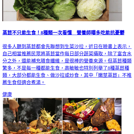
萵苣不只能生食！8種類一次看懂 營養師曝多吃能抗憂鬱
很多人聽到萵苣都會先聯想到生菜沙拉，近日在臉書上表示，
自己相當推薦民眾將萵苣當作每日部分蔬菜攝取，除了富含水
分之外，還能補充膳食纖維，是很棒的營養來源。但萵苣種類
繁多，不是每一種都能生食，高敏敏也特別列舉了8種萵苣種
類，大部分都能生食、做沙拉或炒食，其中「嫩莖萵苣」不推
薦生食但適合煮湯。
健康