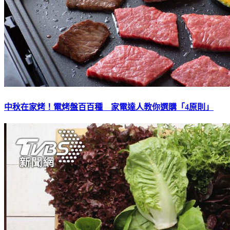
中秋在家烤！電烤盤百百種 家電達人教你選購「4原則」