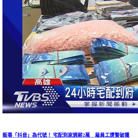
販毒「抖音」為代號！ 宅配到家週薪2萬 雇員工遭警破獲