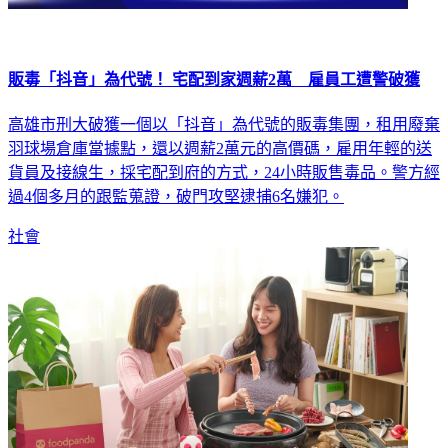
販毒「抖音」為代號！ 宅配到家週薪2萬 雇員工遭警破獲
高雄市刑大破獲一個以「抖音」為代號的販毒集團，租用廢棄
羽球場倉庫當據點，還以週薪2萬元的高價碼，雇用年輕的送
貨員及接線生，採宅配到府的方式，24小時販售毒品。警方經
過4個多月的跟監蒐證，破門攻堅逮捕6名嫌犯。
社會