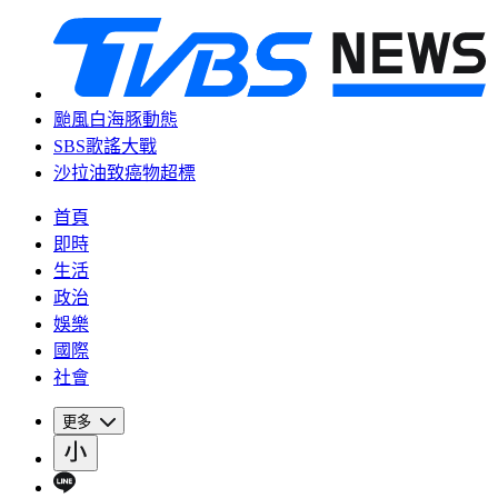
颱風白海豚動態
SBS歌謠大戰
沙拉油致癌物超標
首頁
即時
生活
政治
娛樂
國際
社會
更多