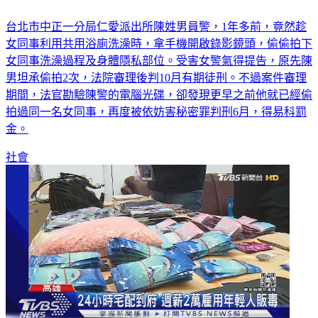
台北市中正一分局仁愛派出所陳姓男員警，1年多前，竟然趁
女同事利用共用浴廁洗澡時，拿手機開啟錄影鏡頭，偷偷拍下
女同事洗澡過程及身體隱私部位。受害女警氣得提告，原先陳
男坦承偷拍2次，法院審理後判10月有期徒刑。不過案件審理
期間，法官勘驗陳警的電腦光碟，卻發現更早之前他就已經偷
拍過同一名女同事，再度被依妨害秘密罪判刑6月，得易科罰
金。
社會