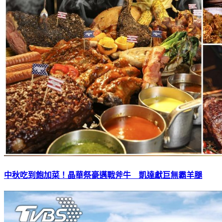
中秋吃到飽加菜！晶華祭豪邁戰斧牛 凱達獻巨無霸羊腿