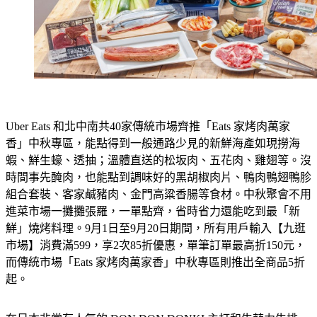
Uber Eats 和北中南共40家傳統市場齊推「Eats 家烤肉萬家
香」中秋專區，能點得到一般通路少見的新鮮海產如現撈海
蝦、鮮生蠔、透抽；溫體直送的松坂肉、五花肉、雞翅等。沒
時間事先醃肉，也能點到調味好的黑胡椒肉片、鴨肉鴨翅鴨胗
組合套裝、客家鹹豬肉、金門高粱香腸等食材。中秋聚會不用
進菜市場一攤攤張羅，一單點齊，省時省力還能吃到最「新
鮮」燒烤料理。9月1日至9月20日期間，所有用戶輸入【九逛
市場】消費滿599，享2次85折優惠，單筆訂單最高折150元，
而傳統市場「Eats 家烤肉萬家香」中秋專區則推出全商品5折
起。