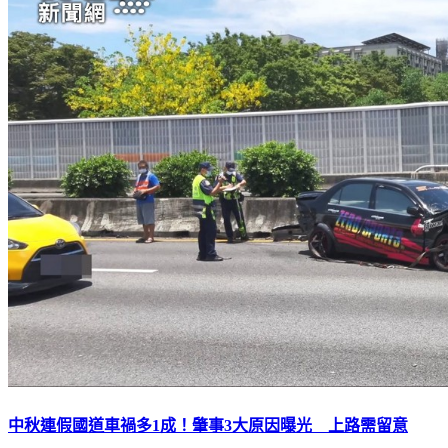
中秋連假國道車禍多1成！肇事3大原因曝光 上路需留意