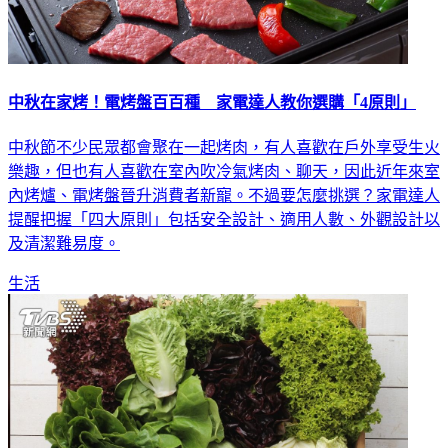
中秋在家烤！電烤盤百百種 家電達人教你選購「4原則」
中秋節不少民眾都會聚在一起烤肉，有人喜歡在戶外享受生火
樂趣，但也有人喜歡在室內吹冷氣烤肉、聊天，因此近年來室
內烤爐、電烤盤晉升消費者新寵。不過要怎麼挑選？家電達人
提醒把握「四大原則」包括安全設計、適用人數、外觀設計以
及清潔難易度。
生活