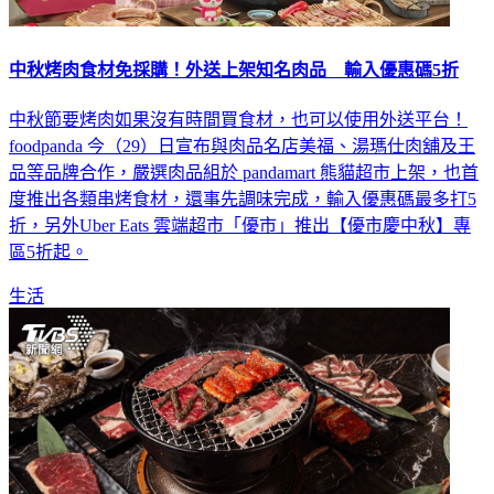
中秋烤肉食材免採購！外送上架知名肉品 輸入優惠碼5折
中秋節要烤肉如果沒有時間買食材，也可以使用外送平台！
foodpanda 今（29）日宣布與肉品名店美福、湯瑪仕肉舖及王
品等品牌合作，嚴選肉品組於 pandamart 熊貓超市上架，也首
度推出各類串烤食材，還事先調味完成，輸入優惠碼最多打5
折，另外Uber Eats 雲端超市「優市」推出【優市慶中秋】專
區5折起。
生活