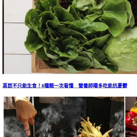
萵苣不只能生食！8種類一次看懂 營養師曝多吃能抗憂鬱