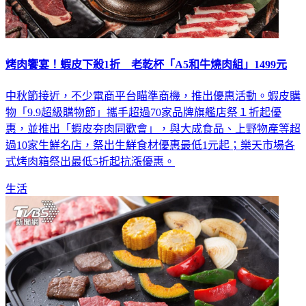
烤肉饗宴！蝦皮下殺1折 老乾杯「A5和牛燒肉組」1499元
中秋節接近，不少電商平台瞄準商機，推出優惠活動。蝦皮購
物「9.9超級購物節」攜手超過70家品牌旗艦店祭１折起優
惠，並推出「蝦皮夯肉同歡會」，與大成食品、上野物產等超
過10家生鮮名店，祭出生鮮食材優惠最低1元起；樂天市場各
式烤肉箱祭出最低5折起抗漲優惠。
生活