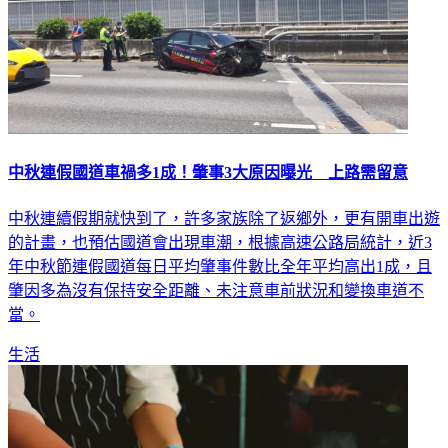
中秋連假國道車禍多1成！肇事3大原因曝光 上路需留意
中秋連續假期就快到了，許多家族除了返鄉外，更有開車出遊
的計畫，也預估國道會出現車潮，根據高速公路局統計，近3
年中秋節連假國道每日平均肇事件數比全年平均高出1成，且
肇因多為沒有保持安全距離、未注意車前狀況和變換車道不
當。
生活