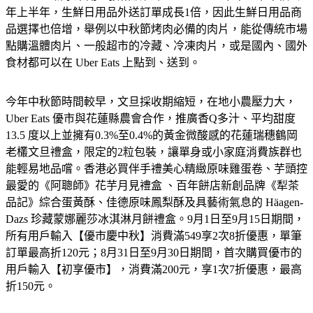
年上半年，生鮮日用品外送訂單成長1倍，因此生鮮日用品商
品選擇也倍增，舉例以中秋節烤肉必備的肉片，能從傳統市場
點購溫體肉片、一般超市的冷藏、冷凍肉片，或是國內、國外
食材都可以在 Uber Eats 上點到、送到。
今年中秋節時間較早，文旦採收期縮短，在地小農壓力大，
Uber Eats 優市與花蓮縣農會合作，推廣香Q多汁、平均甜度
13.5 度以上並擁有0.3%至0.4%的黃金微酸感的花蓮瑞穗鶴岡
老欉文旦禮盒，限定的2粒包裝，讓單身或小家庭消費族群也
能輕易地品嚐。香港必買伴手禮美心精緻原味雞蛋卷、芋頭控
最愛的《阿聰師》花芋月見禮盒 、百年餅店新創品牌《犁茶
品記》綜合蛋黃酥、佳德原味鳳梨酥及具藝術氣息的 Häagen-
Dazs 珍藏蒙娜麗莎冰淇淋月餅禮盒。9月1日至9月15日期間，
所有用戶輸入【優市慶中秋】消費滿549享2次8折優惠，單筆
訂單最高折120元；8月31日至9月30日期間，首次購買優市的
用戶輸入【初享優市】，消費滿200元，享1次7折優惠，最高
折150元。