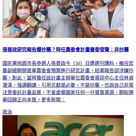
張善政研究報告爆抄襲？時任農委會計畫審委發聲：非抄襲
國民黨桃園市長參選人張善政今（30）日遭週刊爆料，擔任宏
碁副總期間曾拿農委會預算進行研究計畫，結案報告卻涉嫌抄
襲。對此，當時擔任該計畫主辦單位農委會資訊中心主任林貞
澄清，強調翻譯、引用文獻是必要，不是抄襲，也說自己非常
注意委託計畫品質，不會虛擲國家任何一分寶貴資源，期盼選
舉回歸正向本質。更多新聞：
政治