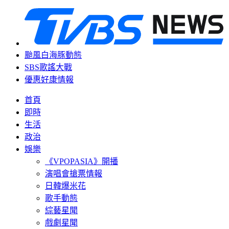
颱風白海豚動態
SBS歌謠大戰
優惠好康情報
首頁
即時
生活
政治
娛樂
《VPOPASIA》開播
演唱會搶票情報
日韓爆米花
歌手動態
綜藝星聞
戲劇星聞