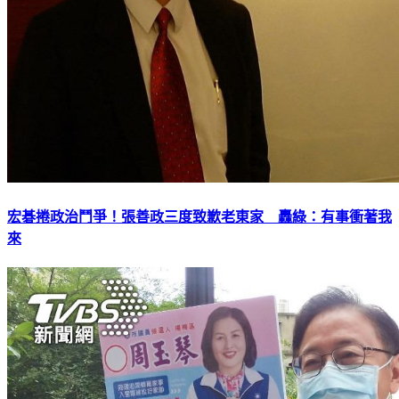
宏碁捲政治鬥爭！張善政三度致歉老東家 轟綠：有事衝著我
來