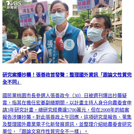
研究案爆抄襲！張善政首發聲：整理國外資訊「跟論文性質完
全不同」
國民黨桃園市長參選人張善政今（30）日被週刊爆出抄襲疑
雲，指其在擔任宏碁副總期間，以計畫主持人身分向農委會申
請3年研究計畫，總研究經費達5700萬元，但在2008年的結案
報告涉嫌抄襲。對此張善政上午回應，這項研究是報告、蒐集
及整理國外農業電子化新發展資訊，並整理介紹給農委會研究
單位，「跟論文寫作性質完全不一樣」。