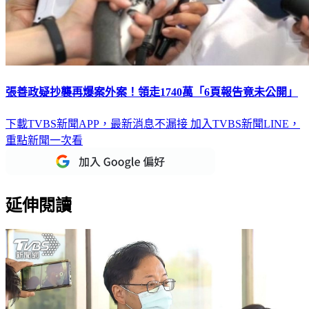
張善政疑抄襲再爆案外案！領走1740萬「6頁報告竟未公開」
下載TVBS新聞APP，最新消息不漏接
加入TVBS新聞LINE，
重點新聞一次看
延伸閱讀