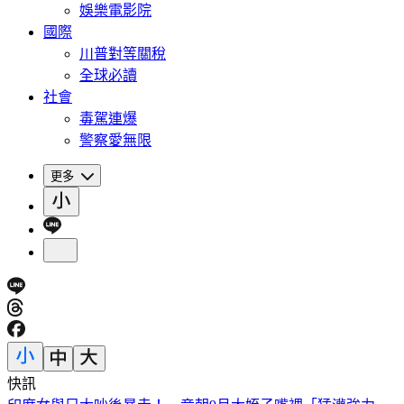
娛樂電影院
國際
川普對等關稅
全球必讀
社會
毒駕連爆
警察愛無限
更多
快訊