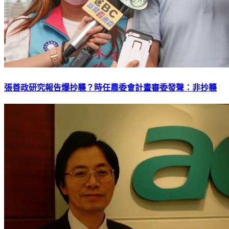
張善政研究報告爆抄襲？時任農委會計畫審委發聲：非抄襲