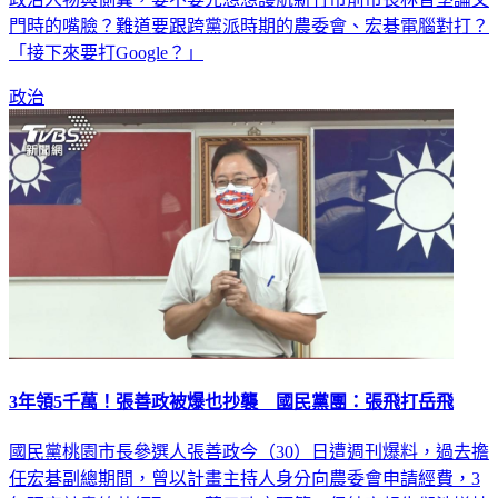
「接下來要打Google？」
政治
3年領5千萬！張善政被爆也抄襲 國民黨團：張飛打岳飛
國民黨桃園市長參選人張善政今（30）日遭週刊爆料，過去擔
任宏碁副總期間，曾以計畫主持人身分向農委會申請經費，3
年研究計畫總共領取5700萬元政府預算，但結案報告卻涉嫌抄