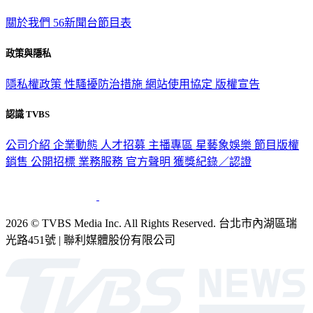
關於我們
56新聞台節目表
政策與隱私
隱私權政策
性騷擾防治措施
網站使用協定
版權宣告
認識 TVBS
公司介紹
企業動態
人才招募
主播專區
星藝象娛樂
節目版權
銷售
公開招標
業務服務
官方聲明
獲獎紀錄／認證
2026 © TVBS Media Inc. All Rights Reserved. 台北市內湖區瑞
光路451號 | 聯利媒體股份有限公司