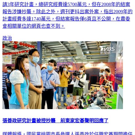
報告涉嫌抄襲。除此之外，週刊更抖出案外案，指出2009年的
計畫經費多達1740萬元，但結案報告僅6頁且不公開，在農委
會相關單位的網頁也查不到。
政治
張善政研究計畫被控抄襲 前東家宏碁聲明回應了
媒體報導，國民黨桃園市長參選人張善政於任職宏碁期間擔任
研究計畫主持人涉抄襲。宏碁今天表示，2007年起3年執行農