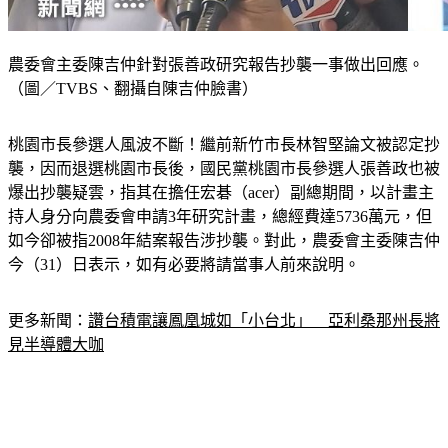
農委會主委陳吉仲針對張善政研究報告抄襲一事做出回應。
（圖／TVBS、翻攝自陳吉仲臉書）
桃園市長參選人風波不斷！繼前新竹市長林智堅論文被認定抄
襲，因而退選桃園市長後，國民黨桃園市長參選人張善政也被
爆出抄襲疑雲，指其在擔任宏碁（acer）副總期間，以計畫主
持人身分向農委會申請3年研究計畫，總經費達5736萬元，但
如今卻被指2008年結案報告涉抄襲。對此，農委會主委陳吉仲
今（31）日表示，如有必要將請當事人前來說明。
更多新聞：
讚台積電讓鳳凰城如「小台北」　亞利桑那州長將
見半導體大咖