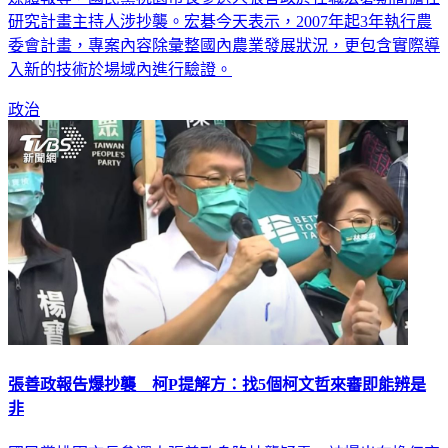
委會計畫，專案內容除彙整國內農業發展狀況，更包含實際導
入新的技術於場域內進行驗證。
政治
張善政報告爆抄襲 柯P提解方：找5個柯文哲來審即能辨是
非
國民黨桃園市長參選人張善政身陷抄襲疑雲，被爆出在擔任宏