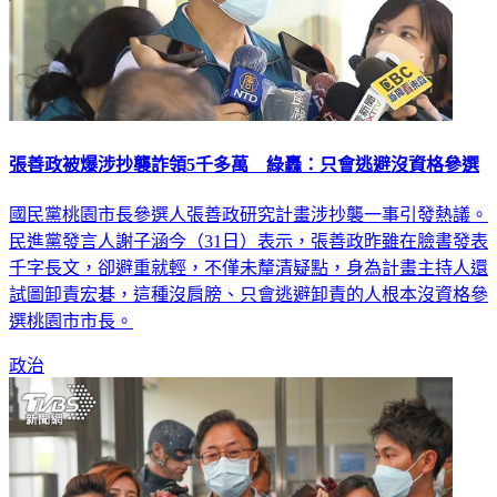
張善政被爆涉抄襲詐領5千多萬 綠轟：只會逃避沒資格參選
國民黨桃園市長參選人張善政研究計畫涉抄襲一事引發熱議。
民進黨發言人謝子涵今（31日）表示，張善政昨雖在臉書發表
千字長文，卻避重就輕，不僅未釐清疑點，身為計畫主持人還
試圖卸責宏碁，這種沒肩膀、只會逃避卸責的人根本沒資格參
選桃園市市長。
政治