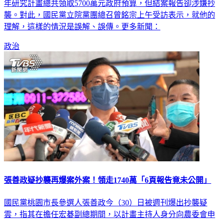
襲。對此，國民黨立院黨團總召曾銘宗上午受訪表示，就他的
理解，這樣的情況是誤解、誤傳。更多新聞：
政治
張善政疑抄襲再爆案外案！領走1740萬「6頁報告竟未公開」
國民黨桃園市長參選人張善政今（30）日被週刊爆出抄襲疑
雲，指其在擔任宏碁副總期間，以計畫主持人身分向農委會申
請3年研究計畫，總研究經費達5700萬元，但在2008年的結案