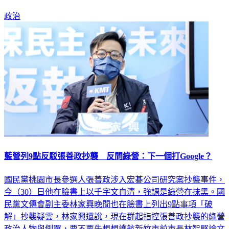
政治
藍營列9點反駁張善政抄襲 反問綠營：下一個打Google？
國民黨桃園市長參選人張善政涉入宏碁公司研究案抄襲事件，
今（30）日他在臉書上以千字文自清，強調是綠營在抹黑。國
民黨文傳會副主委林家興晚間也在臉書上列出9點事項「破
解」抄襲疑雲，林家興還說，現在群起指控張善政抄襲的綠營
政治人物與側翼，要不要先想想護航新竹市前市長林智堅論文
門時的嘴臉？難道要跟跨黨派時期的農委會、宏碁電腦對打？