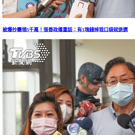
被爆抄襲領5千萬！張善政撂重話：有1塊錢掉我口袋就退選