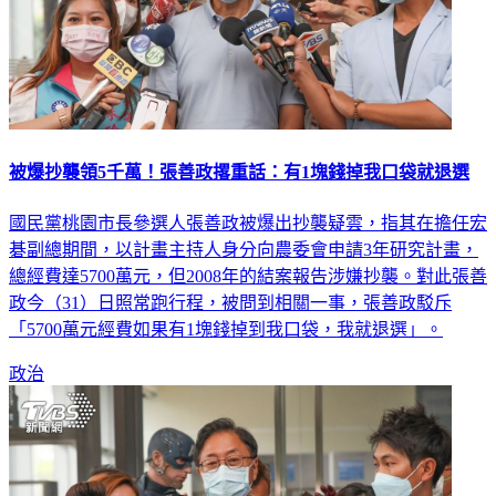
被爆抄襲領5千萬！張善政撂重話：有1塊錢掉我口袋就退選
國民黨桃園市長參選人張善政被爆出抄襲疑雲，指其在擔任宏
碁副總期間，以計畫主持人身分向農委會申請3年研究計畫，
總經費達5700萬元，但2008年的結案報告涉嫌抄襲。對此張善
政今（31）日照常跑行程，被問到相關一事，張善政駁斥
「5700萬元經費如果有1塊錢掉到我口袋，我就退選」。
政治