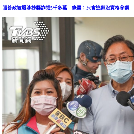
張善政被爆涉抄襲詐領5千多萬 綠轟：只會逃避沒資格參選