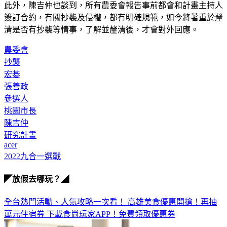
簽訂合約，有關抄襲及侵權，都有明確規範，如今將著重於釐
清是否有抄襲等情事，了解並釐清後，才會對外回應。
農委會
抄襲
宏碁
張善政
參選人
桃園市長
陳吉仲
研究計畫
acer
2022九合一選戰
◤放假去哪玩？◢
全台熱門活動、人氣攻略一次看！
高雄美食優惠開搶！再抽
萬元住宿券
下載食尚玩家APP！免費領取優惠券