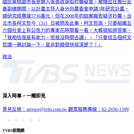
碁副總期間，以計畫主持人身分向農委會申請3年研究計畫，
總研究經費達5736萬元，但在2008年的結案報告疑涉抄襲。台
北市長柯文哲今（31）日被問及此事，柯文哲說，只要組織五
六個社會上有公信力的專家花時間看一看，大概就知道答案，
「我相信我是有能力，但我沒時間去讀」，「只要找五個柯文
哲讀一遍討論一下，是非對錯很快就清楚了！」
政治
深入時事，一觸即見
意見反映：service@tvbs.com.tw
觀眾服務專線：02-2656-1599
TVBS新聞網