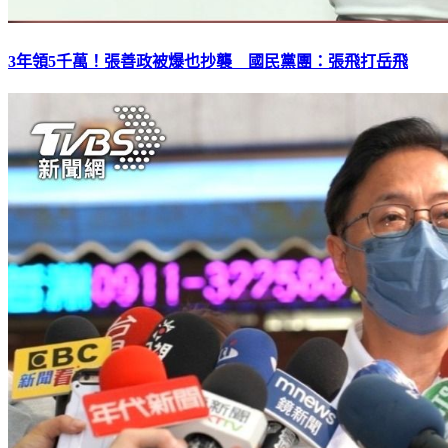
3年領5千萬！張善政被爆也抄襲 國民黨團：張飛打岳飛