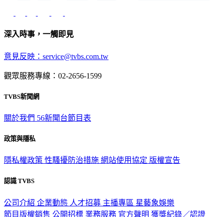
深入時事，一觸即見
意見反映：service@tvbs.com.tw
觀眾服務專線：02-2656-1599
TVBS新聞網
關於我們
56新聞台節目表
政策與隱私
隱私權政策
性騷擾防治措施
網站使用協定
版權宣告
認識 TVBS
公司介紹
企業動態
人才招募
主播專區
星藝象娛樂
節目版權銷售
公開招標
業務服務
官方聲明
獲獎紀錄／認證