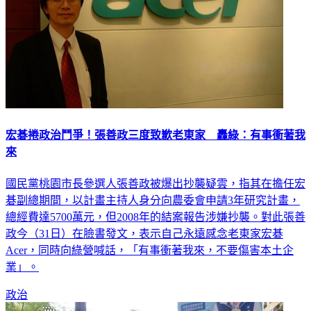
宏碁捲政治鬥爭！張善政三度致歉老東家 轟綠：有事衝著我
來
國民黨桃園市長參選人張善政被爆出抄襲疑雲，指其在擔任宏
碁副總期間，以計畫主持人身分向農委會申請3年研究計畫，
總經費達5700萬元，但2008年的結案報告涉嫌抄襲。對此張善
政今（31日）在臉書發文，表示自己永遠感念老東家宏碁
Acer，同時向綠營喊話，「有事衝著我來，不要傷害本土企
業」。
政治