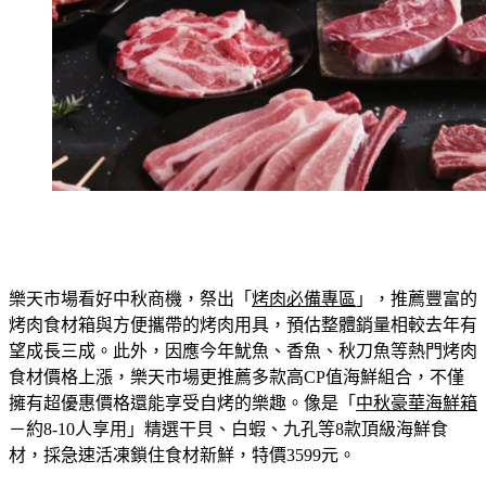
樂天市場看好中秋商機，祭出「
烤肉必備專區
」，推薦豐富的
烤肉食材箱與方便攜帶的烤肉用具，預估整體銷量相較去年有
望成長三成。此外，因應今年魷魚、香魚、秋刀魚等熱門烤肉
食材價格上漲，樂天市場更推薦多款高CP值海鮮組合，不僅
擁有超優惠價格還能享受自烤的樂趣。像是「
中秋豪華海鮮箱
－約8-10人享用」
精選干貝、白蝦、九孔等8款頂級海鮮食
材，採急速活凍鎖住食材新鮮，特價3599元。