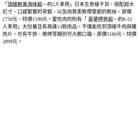
「
頂級鮮美海味組
－約2人享用」
日本生食級干貝，搭配超大
尺寸、口感緊實的草蝦，以及肉質柔軟帶堅韌的軟絲，原價
1750元、特價1199元。愛吃肉的則有「
豪華呷爸組
－約8-12
人享用」
大份量且有高達13款肉品，不僅能吃到頂級牛肉與豬
肉片，也有牛排、串烤等類別可大飽口福，原價5166元，特價
2899元。