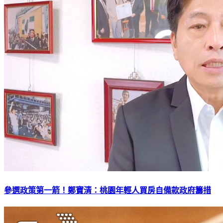
參選政策第一箭！鄭寶清：桃園年輕人買房自備款政府籌措