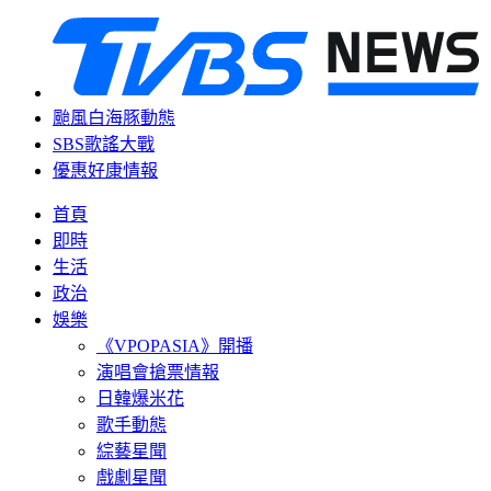
颱風白海豚動態
SBS歌謠大戰
優惠好康情報
首頁
即時
生活
政治
娛樂
《VPOPASIA》開播
演唱會搶票情報
日韓爆米花
歌手動態
綜藝星聞
戲劇星聞