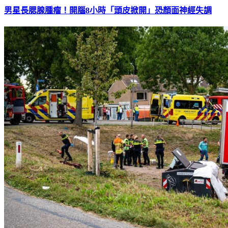
男星長腮腺腫瘤！開腦8小時「頭皮掀開」恐顏面神經失調