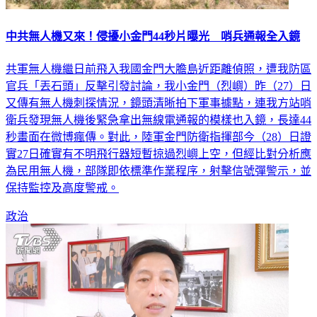
中共無人機又來！侵擾小金門44秒片曝光 哨兵通報全入鏡
共軍無人機繼日前飛入我國金門大膽島近距離偵照，遭我防區
官兵「丟石頭」反擊引發討論，我小金門（烈嶼）昨（27）日
又傳有無人機刺探情況，鏡頭清晰拍下軍事據點，連我方站哨
衛兵發現無人機後緊急拿出無線電通報的模樣也入鏡，長達44
秒畫面在微博瘋傳。對此，陸軍金門防衛指揮部今（28）日證
實27日確實有不明飛行器短暫掠過烈嶼上空，但經比對分析應
為民用無人機，部隊即依標準作業程序，射擊信號彈警示，並
保持監控及高度警戒。
政治