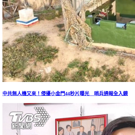
中共無人機又來！侵擾小金門44秒片曝光 哨兵通報全入鏡