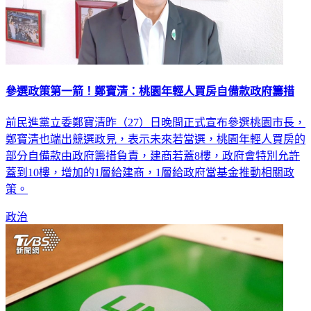
參選政策第一箭！鄭寶清：桃園年輕人買房自備款政府籌措
前民進黨立委鄭寶清昨（27）日晚間正式宣布參選桃園市長，
鄭寶清也端出競選政見，表示未來若當選，桃園年輕人買房的
部分自備款由政府籌措負責，建商若蓋8樓，政府會特別允許
蓋到10樓，增加的1層給建商，1層給政府當基金推動相關政
策。
政治