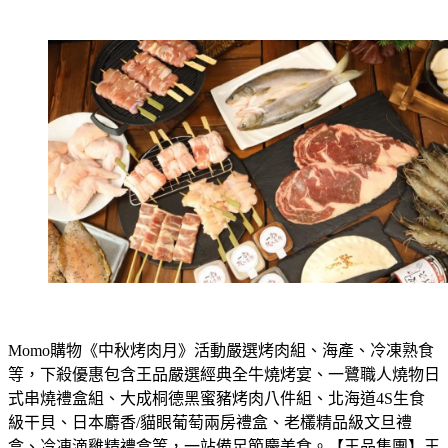
Momo購物《中秋烤肉月》活動嚴選烤肉組、海產、冷凍熟食
等，下殺優惠包含王品嚴選經典全牛燒烤宴、一鷺職人燒物日
式串燒禮盒組、大成桐德黑蜜豬烤肉八件組、北海道4S生食
級干貝、日本麝香/貓眼葡萄兩房禮盒、老欉精品級文旦禮