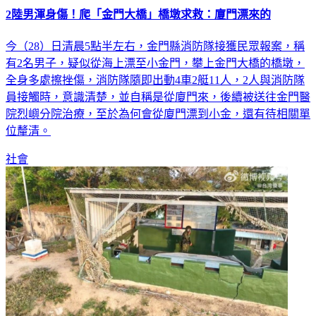
2陸男渾身傷！爬「金門大橋」橋墩求救：廈門漂來的
今（28）日清晨5點半左右，金門縣消防隊接獲民眾報案，稱
有2名男子，疑似從海上漂至小金門，攀上金門大橋的橋墩，
全身多處擦挫傷，消防隊隨即出動4車2艇11人，2人與消防隊
員接觸時，意識清楚，並自稱是從廈門來，後續被送往金門醫
院烈嶼分院治療，至於為何會從廈門漂到小金，還有待相關單
位釐清。
社會