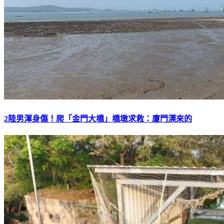
2陸男渾身傷！爬「金門大橋」橋墩求救：廈門漂來的