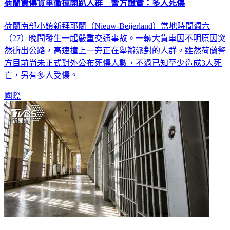
荷蘭驚傳貨車衝撞開趴人群 警方證實：多人死傷
荷蘭南部小鎮新拜耶蘭（Nieuw-Beijerland）當地時間週六
（27）晚間發生一起嚴重交通事故。一輛大貨車因不明原因突
然衝出公路，高速撞上一旁正在舉辦派對的人群。雖然荷蘭警
方目前尚未正式對外公布死傷人數，不過已知至少造成3人死
亡，另有多人受傷。
國際