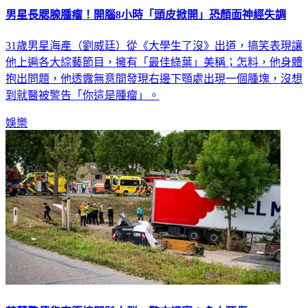
男星長腮腺腫瘤！開腦8小時「頭皮掀開」恐顏面神經失調
31歲男星海產（劉威廷）從《大學生了沒》出道，搞笑表現讓
他上遍各大綜藝節目，擁有「最佳綠葉」美稱；怎料，他身體
抱出問題，他透露無意間發現右邊下顎處出現一個腫塊，沒想
到就醫被警告「你這是腫瘤」。
娛樂