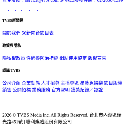
意見反映：service@tvbs.com.tw
觀眾服務專線：02-2656-1599
TVBS新聞網
關於我們
56新聞台節目表
政策與隱私
隱私權政策
性騷擾防治措施
網站使用協定
版權宣告
認識 TVBS
公司介紹
企業動態
人才招募
主播專區
星藝象娛樂
節目版權
銷售
公開招標
業務服務
官方聲明
獲獎紀錄／認證
2026 © TVBS Media Inc. All Rights Reserved. 台北市內湖區瑞