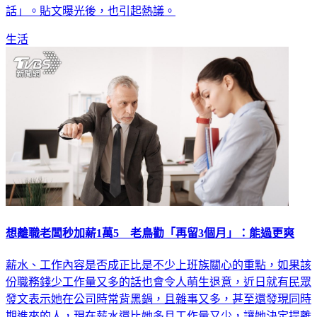
話」。貼文曝光後，也引起熱議。
生活
想離職老闆秒加薪1萬5 老鳥勸「再留3個月」：能過更爽
薪水、工作內容是否成正比是不少上班族關心的重點，如果該
份職務錢少工作量又多的話也會令人萌生退意，近日就有民眾
發文表示她在公司時常背黑鍋，且雜事又多，甚至還發現同時
期進來的人，現在薪水還比她多且工作量又少，讓她決定提離