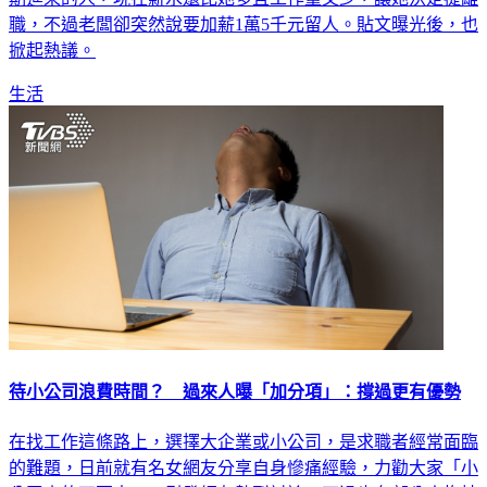
職，不過老闆卻突然說要加薪1萬5千元留人。貼文曝光後，也
掀起熱議。
生活
待小公司浪費時間？ 過來人曝「加分項」：撐過更有優勢
在找工作這條路上，選擇大企業或小公司，是求職者經常面臨
的難題，日前就有名女網友分享自身慘痛經驗，力勸大家「小