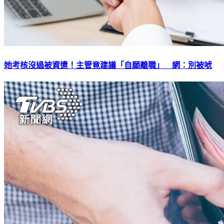
她考核沒過被資遣！主管竟建議「自願離職」 網：別被唬