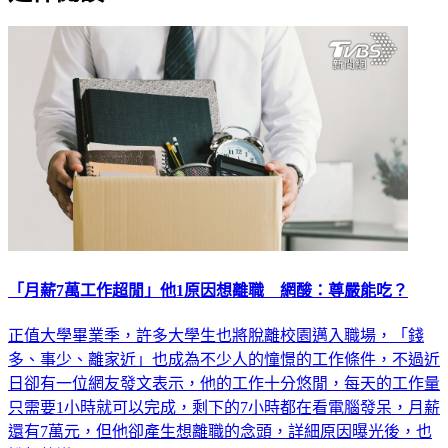
「月薪7萬工作超閒」他1原因想離職 網酸：尊嚴能吃？
正值大學畢業季，許多大學生也將脫離校園邁入職場，「錢
多、事少、離家近」也成為不少人的憧憬的工作條件，不過近
日卻有一位網友發文表示，他的工作十分悠閒，每天的工作量
只需要1小時就可以完成，剩下的7小時都在看電腦發呆，月薪
還有7萬元，但他卻產生想離職的念頭，詳細原因曝光後，也