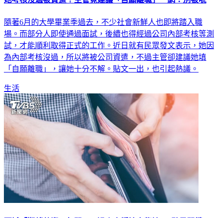
隨著6月的大學畢業季過去，不少社會新鮮人也即將踏入職
場。而部分人即使通過面試，後續也得經過公司內部考核等測
試，才能順利取得正式的工作。近日就有民眾發文表示，她因
為內部考核沒過，所以將被公司資遣，不過主管卻建議她填
「自願離職」，讓她十分不解。貼文一出，也引起熱議。
生活