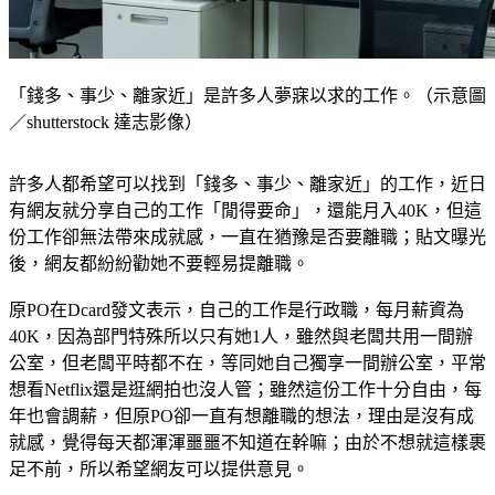
「錢多、事少、離家近」是許多人夢寐以求的工作。（示意圖
／shutterstock 達志影像）
許多人都希望可以找到「錢多、事少、離家近」的工作，近日
有網友就分享自己的工作「閒得要命」，還能月入40K，但這
份工作卻無法帶來成就感，一直在猶豫是否要離職；貼文曝光
後，網友都紛紛勸她不要輕易提離職。
原PO在Dcard發文表示，自己的工作是行政職，每月薪資為
40K，因為部門特殊所以只有她1人，雖然與老闆共用一間辦
公室，但老闆平時都不在，等同她自己獨享一間辦公室，平常
想看Netflix還是逛網拍也沒人管；雖然這份工作十分自由，每
年也會調薪，但原PO卻一直有想離職的想法，理由是沒有成
就感，覺得每天都渾渾噩噩不知道在幹嘛；由於不想就這樣裹
足不前，所以希望網友可以提供意見。