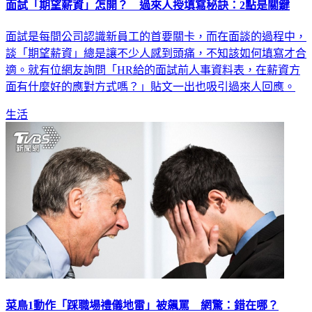
面試「期望薪資」怎開？ 過來人授填寫秘訣：2點是關鍵
面試是每間公司認識新員工的首要關卡，而在面談的過程中，
談「期望薪資」總是讓不少人感到頭痛，不知該如何填寫才合
適。就有位網友詢問「HR給的面試前人事資料表，在薪資方
面有什麼好的應對方式嗎？」貼文一出也吸引過來人回應。
生活
菜鳥1動作「踩職場禮儀地雷」被飆罵 網驚：錯在哪？