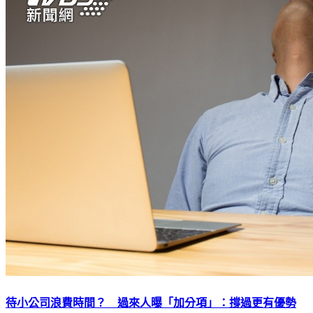
待小公司浪費時間？ 過來人曝「加分項」：撐過更有優勢