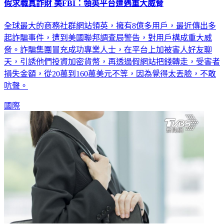
假求職真詐財 美FBI：領英平台遭遇重大威脅
全球最大的商務社群網站領英，擁有8億多用戶，最近傳出多
起詐騙事件，遭到美國聯邦調查局警告，對用戶構成重大威
脅。詐騙集團冒充成功專業人士，在平台上加被害人好友聊
天，引誘他們投資加密貨幣，再透過假網站把錢轉走，受害者
損失金額，從20萬到160萬美元不等，因為覺得太丟臉，不敢
吭聲。
國際