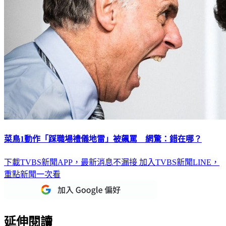
菜鳥1動作「踩職場禮儀地雷」被飆罵 網驚：錯在哪？
下載TVBS新聞APP，最新消息不漏接
加入TVBS新聞LINE，
重點新聞一次看
延伸閱讀