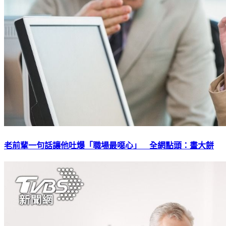
老前輩一句話讓他吐爆「職場最噁心」 全網點頭：畫大餅