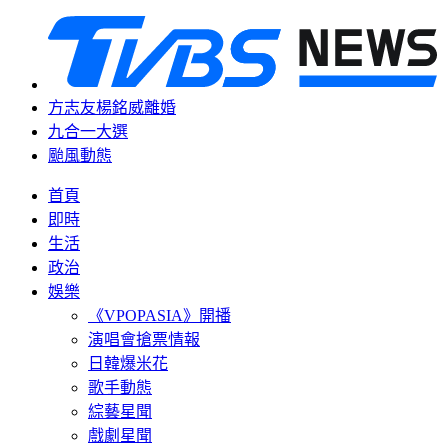
方志友楊銘威離婚
九合一大選
颱風動態
首頁
即時
生活
政治
娛樂
《VPOPASIA》開播
演唱會搶票情報
日韓爆米花
歌手動態
綜藝星聞
戲劇星聞