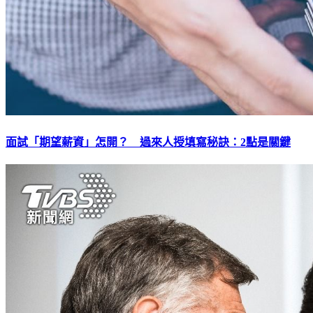
面試「期望薪資」怎開？ 過來人授填寫秘訣：2點是關鍵