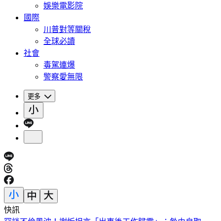
娛樂電影院
國際
川普對等關稅
全球必讀
社會
毒駕連爆
警察愛無限
更多
快訊