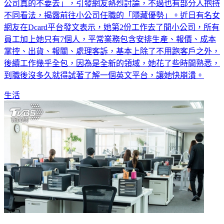
公司真的不要去」，引發網友熱烈討論，不過也有部分人抱持
不同看法，揭露前往小公司任職的「隱藏優勢」。近日有名女
網友在Dcard平台發文表示，她第2份工作去了間小公司，所有
員工加上她只有7個人，平常業務包含安排生產、報價、成本
掌控、出貨、報關、處理客訴，基本上除了不用跑客戶之外，
後續工作幾乎全包，因為是全新的領域，她花了些時間熟悉，
到職後沒多久就得試著了解一個英文平台，讓她快崩潰。
生活