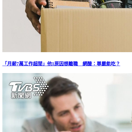
「月薪7萬工作超閒」他1原因想離職 網酸：尊嚴能吃？