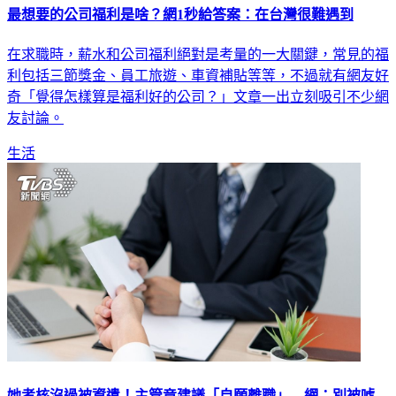
最想要的公司福利是啥？網1秒給答案：在台灣很難遇到
在求職時，薪水和公司福利絕對是考量的一大關鍵，常見的福
利包括三節獎金、員工旅遊、車資補貼等等，不過就有網友好
奇「覺得怎樣算是福利好的公司？」文章一出立刻吸引不少網
友討論。
生活
她考核沒過被資遣！主管竟建議「自願離職」 網：別被唬