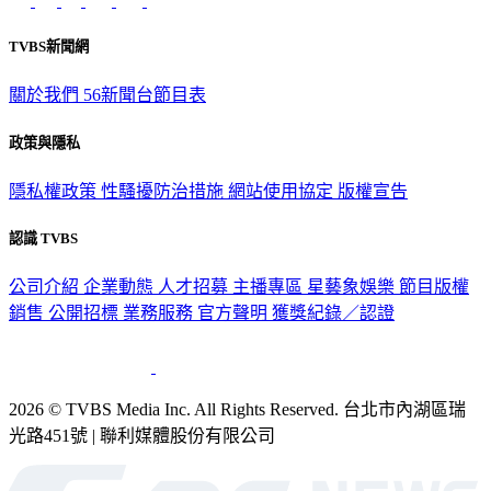
TVBS新聞網
關於我們
56新聞台節目表
政策與隱私
隱私權政策
性騷擾防治措施
網站使用協定
版權宣告
認識 TVBS
公司介紹
企業動態
人才招募
主播專區
星藝象娛樂
節目版權
銷售
公開招標
業務服務
官方聲明
獲獎紀錄／認證
2026 © TVBS Media Inc. All Rights Reserved. 台北市內湖區瑞
光路451號 | 聯利媒體股份有限公司