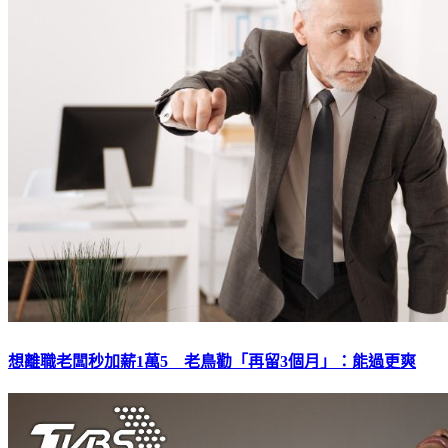
想離職老闆秒加薪1萬5 老鳥勸「再留3個月」：能過更爽