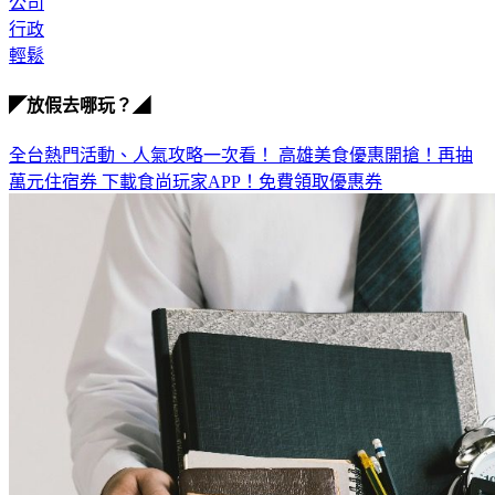
公司
行政
輕鬆
◤放假去哪玩？◢
全台熱門活動、人氣攻略一次看！
高雄美食優惠開搶！再抽
萬元住宿券
下載食尚玩家APP！免費領取優惠券