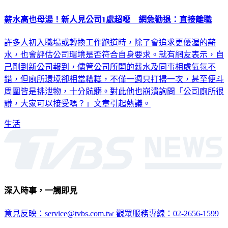
薪水高也母湯！新人見公司1處超噁 網急勸退：直接離職
許多人初入職場或轉換工作跑道時，除了會追求更優渥的薪
水，也會評估公司環境是否符合自身要求。就有網友表示，自
己剛到新公司報到，儘管公司所開的薪水及同事相處氣氛不
錯，但廁所環境卻相當糟糕，不僅一週只打掃一次，甚至便斗
周圍皆是排泄物，十分骯髒。對此他也崩潰詢問「公司廁所很
髒，大家可以接受嗎？」文章引起熱議。
生活
深入時事，一觸即見
意見反映：service@tvbs.com.tw
觀眾服務專線：02-2656-1599