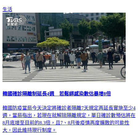
生活
韓國確診隔離制延長4週 若鬆綁感染數估暴增8倍
韓國防疫當局今天決定將確診者隔離7天規定再延長實施至少4
週，當局指出，若現在就解除隔離規定，單日確診數預估將在
8月底增至目前的8.3倍，且7、8月後疫情再度擴散的可能性
大，因此維持現行制度。