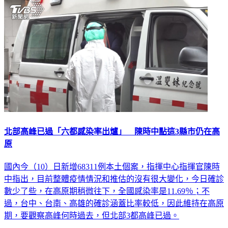
北部高峰已過「六都感染率出爐」 陳時中點這3縣市仍在高
原
國內今（10）日新增68311例本土個案，指揮中心指揮官陳時
中指出，目前整體疫情情況和推估的沒有很大變化，今日確診
數少了些，在高原期稍微往下，全國感染率是11.69％；不
過，台中、台南、高雄的確診涵蓋比率較低，因此維持在高原
期，要觀察高峰何時過去，但北部3都高峰已過。