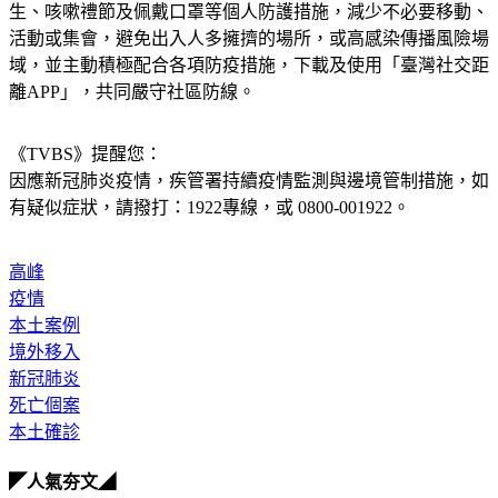
生、咳嗽禮節及佩戴口罩等個人防護措施，減少不必要移動、
活動或集會，避免出入人多擁擠的場所，或高感染傳播風險場
域，並主動積極配合各項防疫措施，下載及使用「臺灣社交距
離APP」，共同嚴守社區防線。
《TVBS》提醒您：
因應新冠肺炎疫情，疾管署持續疫情監測與邊境管制措施，
如
有疑似症狀，請撥打：1922專線，或 0800-001922。
高峰
疫情
本土案例
境外移入
新冠肺炎
死亡個案
本土確診
◤人氣夯文◢