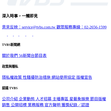
深入時事，一觸即見
意見反映：service@tvbs.com.tw
觀眾服務專線：02-2656-1599
TVBS新聞網
關於我們
56新聞台節目表
政策與隱私
隱私權政策
性騷擾防治措施
網站使用協定
版權宣告
認識 TVBS
公司介紹
企業動態
人才招募
主播專區
星藝象娛樂
節目版權
銷售
公開招標
業務服務
官方聲明
獲獎紀錄／認證