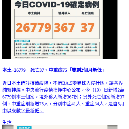
本土+26779 死亡37、中重症75「雙創2個月新低」
近日本土確診持續緩降，不過BA.5變異株入侵社區，讓各界
繃緊神經。中央流行疫情指揮中心公布，今（19）日新增2萬
6779例本土個案，境外移入新增367例；另外死亡個案新增37
例、中重症則新增75人，分別中症41人、重症34人，是自5月
中以來數字最新低。
生活