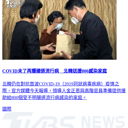
COVID未了再爆腸道流行病 北韓送援800感染家庭
北韓仍在對抗首波COVID-19（2019冠狀病毒疾病）疫情之
際，官方媒體今天報導，領導人金正恩與高階官員準備提供援
助給800個受不明腸道流行病感染的家庭。
國際