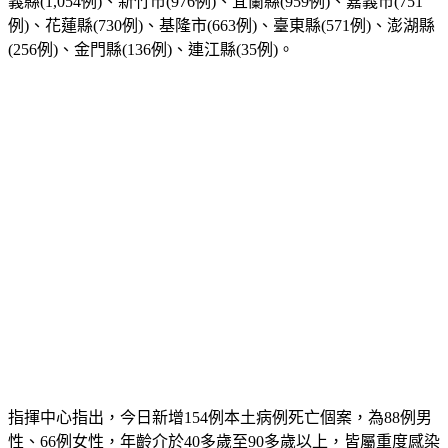
義縣(1,054例)、新竹市(976例)、宜蘭縣(959例)、嘉義市(751
例)、花蓮縣(730例)、基隆市(663例)、臺東縣(571例)、澎湖縣
(256例)、金門縣(136例)、連江縣(35例)。
指揮中心指出，今日新增154例本土病例死亡個案，為88例男
性、66例女性，年齡介於40多歲至90多歲以上，皆屬重度感染