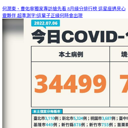
何潤東、曹佑寧獨家專訪搶先看
8月緣分排行榜 這星座遇見心
靈夥伴
超準測字!這輩子正緣何時會出現