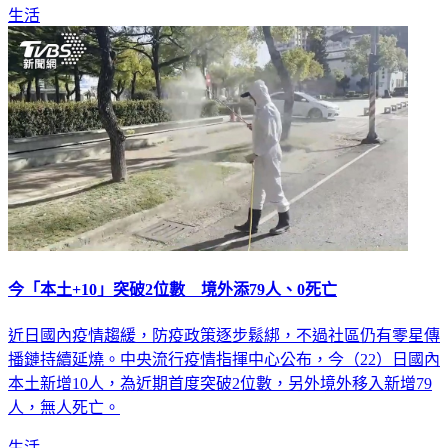
生活
今「本土+10」突破2位數 境外添79人、0死亡
近日國內疫情趨緩，防疫政策逐步鬆綁，不過社區仍有零星傳
播鏈持續延燒。中央流行疫情指揮中心公布，今（22）日國內
本土新增10人，為近期首度突破2位數，另外境外移入新增79
人，無人死亡。
生活