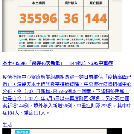
本土+35596「睽違46天新低」 144死亡、295中重症
疫情指揮中心醫療應變組副組長羅一鈞日前推估「疫情高峰已
過」，這幾天本土確診數字持續緩降。中央流行疫情指揮中心
公布，今（20）日新增3萬5596例本土個案，下降趨勢明顯，
也是自今（2022）年5月5日以來再度降回3萬例；另外死亡個
案新增144例，境外移入新增36例，中重症則添295例，其中中
症184人、重症111人。
生活