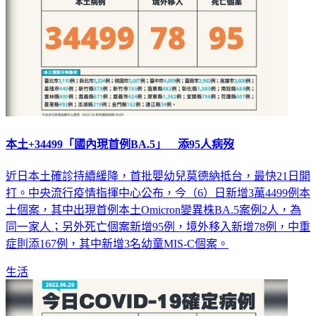
本土+34499「國內現首例BA.5」 添95人病歿
近日本土確診持續緩降，首批嬰幼兒莫德納抵台，最快21日開
打。中央流行疫情指揮中心公布，今（6）日新增3萬4499例本
土個案，其中出現首例本土Omicron變異株BA.5案例2人，為
同一家人；另外死亡個案新增95例，境外移入新增78例，中重
症則添167例，其中新增3名幼童MIS-C個案。
生活