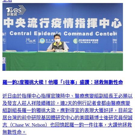
羅一鈞2度獨挑大樑！他曝「1往事」盛讚：拯救無數性命
近日由於指揮中心指揮官陳時中、醫療應變組副組長王必勝以
及發言人莊人祥陸續確診，連2天的例行記者會都由醫療應變
組副組長羅一鈞獨挑大梁，應對得宜的表現大獲好評，目前定
居台灣的前中研院基因體研究中心的美國籍博士後研究員倪誠
志（Chase W. Nelson）也回憶起羅一鈞一件往事，大讚他拯救
無數性命。