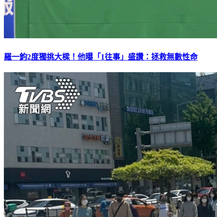
羅一鈞2度獨挑大樑！他曝「1往事」盛讚：拯救無數性命