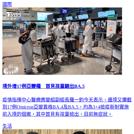
國際
境外增17例亞變種 首見孩童驗出BA.5
疫情指揮中心醫療應變組副組長羅一鈞今天表示，邊境又攔截
到17例Omicron亞變異株BA.4及BA.5，均為3+4檢疫新制實施
前入境的個案，其中首見有孩童檢出，目前無症狀。
生活