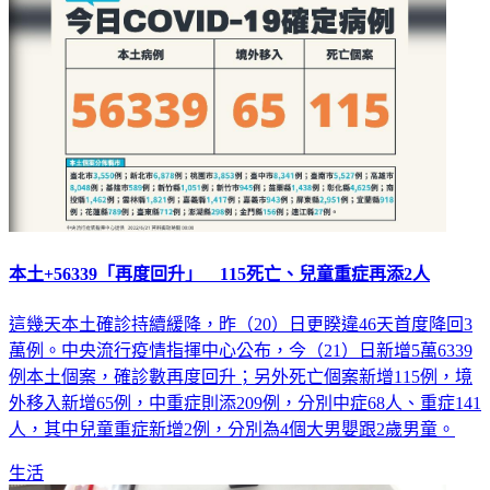
本土+56339「再度回升」 115死亡、兒童重症再添2人
這幾天本土確診持續緩降，昨（20）日更睽違46天首度降回3
萬例。中央流行疫情指揮中心公布，今（21）日新增5萬6339
例本土個案，確診數再度回升；另外死亡個案新增115例，境
外移入新增65例，中重症則添209例，分別中症68人、重症141
人，其中兒童重症新增2例，分別為4個大男嬰跟2歲男童。
生活