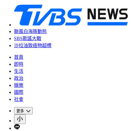
颱風白海豚動態
SBS歌謠大戰
沙拉油致癌物超標
首頁
即時
生活
政治
娛樂
國際
社會
更多