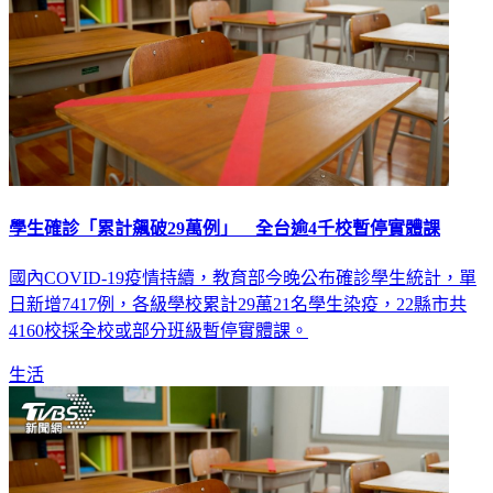
學生確診「累計飆破29萬例」 全台逾4千校暫停實體課
國內COVID-19疫情持續，教育部今晚公布確診學生統計，單
日新增7417例，各級學校累計29萬21名學生染疫，22縣市共
4160校採全校或部分班級暫停實體課。
生活