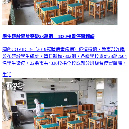
學生確診累計突破28萬例 4330校暫停實體課
國內COVID-19（2019冠狀病毒疾病）疫情持續，教育部昨晚
公布確診學生統計，單日新增7802例，各級學校累計28萬2604
名學生染疫，22縣市共4330校採全校或部分班級暫停實體課。
生活