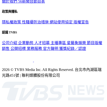
關於我們
56新聞台節目表
政策與隱私
隱私權政策
性騷擾防治措施
網站使用協定
版權宣告
認識 TVBS
公司介紹
企業動態
人才招募
主播專區
星藝象娛樂
節目版權
銷售
公開招標
業務服務
官方聲明
獲獎紀錄／認證
2026 © TVBS Media Inc. All Rights Reserved. 台北市內湖區瑞
光路451號 | 聯利媒體股份有限公司