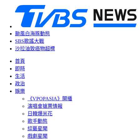
颱風白海豚動態
SBS歌謠大戰
沙拉油致癌物超標
首頁
即時
生活
政治
娛樂
《VPOPASIA》開播
演唱會搶票情報
日韓爆米花
歌手動態
綜藝星聞
戲劇星聞