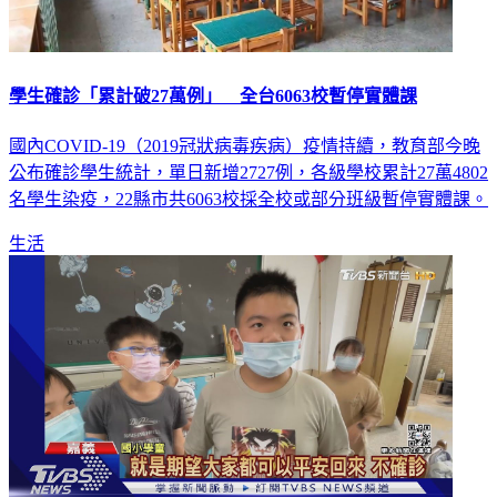
學生確診「累計破27萬例」 全台6063校暫停實體課
國內COVID-19（2019冠狀病毒疾病）疫情持續，教育部今晚
公布確診學生統計，單日新增2727例，各級學校累計27萬4802
名學生染疫，22縣市共6063校採全校或部分班級暫停實體課。
生活