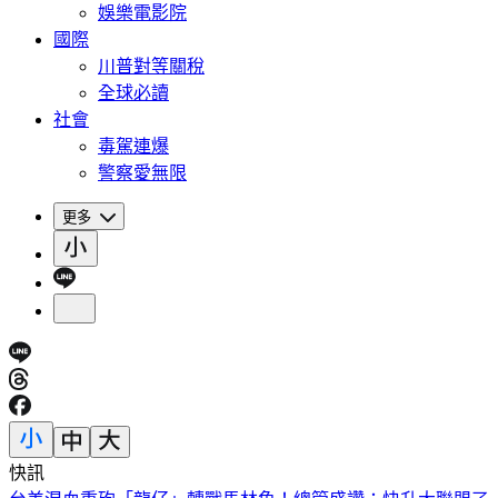
娛樂電影院
國際
川普對等關稅
全球必讀
社會
毒駕連爆
警察愛無限
更多
快訊