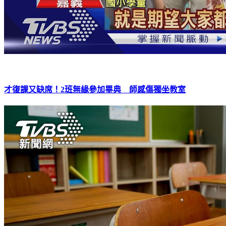
才復課又缺席！2班無緣參加畢典 師感傷獨坐教室