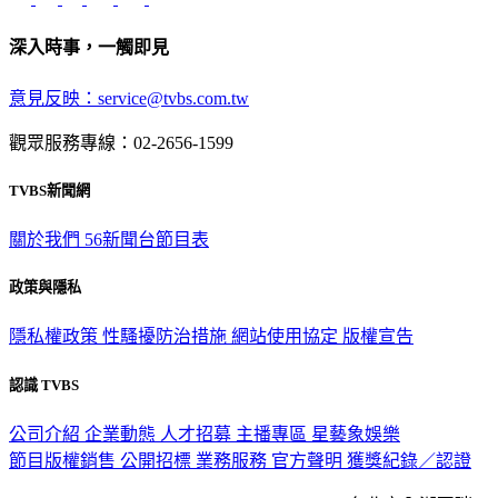
深入時事，一觸即見
意見反映：service@tvbs.com.tw
觀眾服務專線：02-2656-1599
TVBS新聞網
關於我們
56新聞台節目表
政策與隱私
隱私權政策
性騷擾防治措施
網站使用協定
版權宣告
認識 TVBS
公司介紹
企業動態
人才招募
主播專區
星藝象娛樂
節目版權銷售
公開招標
業務服務
官方聲明
獲獎紀錄／認證