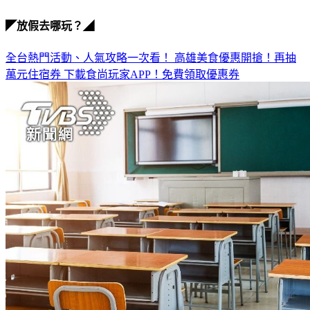
◤放假去哪玩？◢
全台熱門活動、人氣攻略一次看！
高雄美食優惠開搶！再抽
萬元住宿券
下載食尚玩家APP！免費領取優惠券