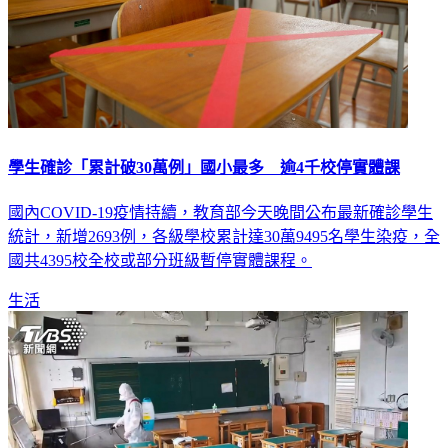
學生確診「累計破30萬例」國小最多 逾4千校停實體課
國內COVID-19疫情持續，教育部今天晚間公布最新確診學生
統計，新增2693例，各級學校累計達30萬9495名學生染疫，全
國共4395校全校或部分班級暫停實體課程。
生活