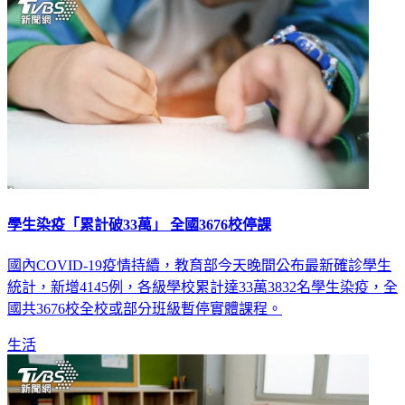
學生染疫「累計破33萬」 全國3676校停課
國內COVID-19疫情持續，教育部今天晚間公布最新確診學生
統計，新增4145例，各級學校累計達33萬3832名學生染疫，全
國共3676校全校或部分班級暫停實體課程。
生活