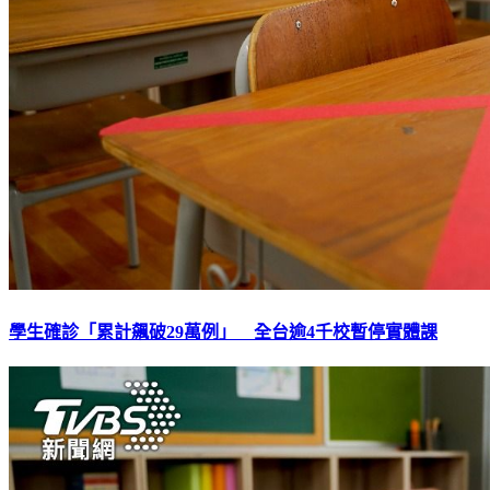
學生確診「累計飆破29萬例」 全台逾4千校暫停實體課