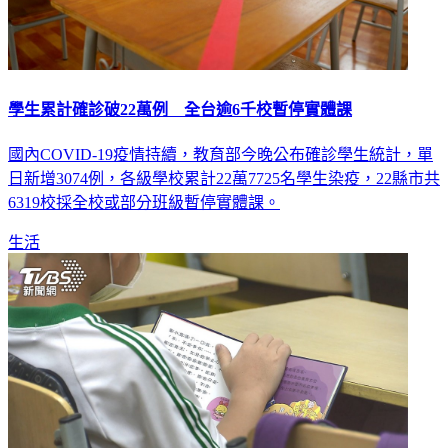
學生累計確診破22萬例 全台逾6千校暫停實體課
國內COVID-19疫情持續，教育部今晚公布確診學生統計，單
日新增3074例，各級學校累計22萬7725名學生染疫，22縣市共
6319校採全校或部分班級暫停實體課。
生活