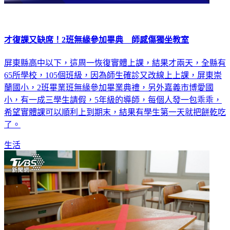
才復課又缺席！2班無緣參加畢典 師感傷獨坐教室
屏東縣高中以下，這周一恢復實體上課，結果才兩天，全縣有
65所學校，105個班級，因為師生確診又改線上上課，屏東崇
蘭國小，2班畢業班無緣參加畢業典禮，另外嘉義市博愛國
小，有一成三學生請假，5年級的導師，每個人發一包乖乖，
希望實體課可以順利上到期末，結果有學生第一天就把餅乾吃
了。
生活