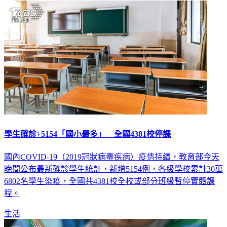
學生確診+5154「國小最多」 全國4381校停課
國內COVID-19（2019冠狀病毒疾病）疫情持續，教育部今天
晚間公布最新確診學生統計，新增5154例，各級學校累計30萬
6802名學生染疫，全國共4381校全校或部分班級暫停實體課
程。
生活