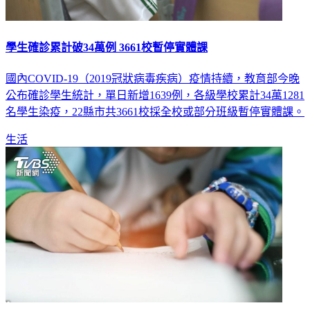
學生確診累計破34萬例 3661校暫停實體課
國內COVID-19（2019冠狀病毒疾病）疫情持續，教育部今晚
公布確診學生統計，單日新增1639例，各級學校累計34萬1281
名學生染疫，22縣市共3661校採全校或部分班級暫停實體課。
生活