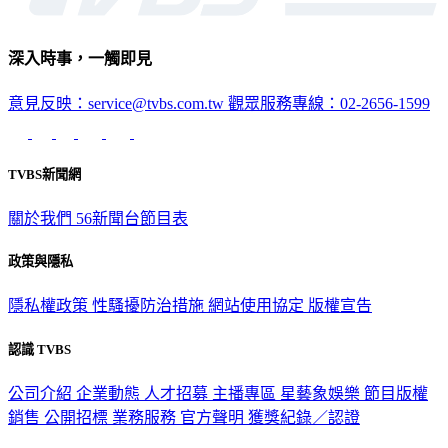
深入時事，一觸即見
意見反映：service@tvbs.com.tw
觀眾服務專線：02-2656-1599
TVBS新聞網
關於我們
56新聞台節目表
政策與隱私
隱私權政策
性騷擾防治措施
網站使用協定
版權宣告
認識 TVBS
公司介紹
企業動態
人才招募
主播專區
星藝象娛樂
節目版權
銷售
公開招標
業務服務
官方聲明
獲獎紀錄／認證