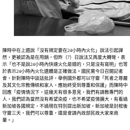
陳時中在上週說「沒有規定要在24小時內火化」說法引起譁
然，更被認為是在甩鍋，但昨（7）日說法又再度大轉彎，表
示「也不是說24小時內快速火化是錯的，只是沒有寫明」也等
於表示24小時內火化遺體是正確做法。國民黨今日召開記者
會，針對陳時中談話批評，舉例國外都可以守靈「死者之尊嚴
及其文化宗教傳統和家人，應始終受到尊重和保護」而陳時中
回應「疫情情況下，這幾天有很多意見，我們有請教專門的
人，我們認為當然沒有希望染疫，也不希望疫情擴大，有看過
新加坡各國規定，不過現在特別提出新加坡，新加坡是封棺後
守靈三天，我們可以尊重，還是會請內政部民政大家來商
量。」