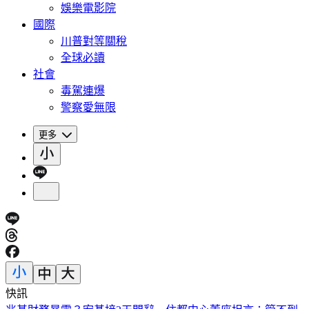
娛樂電影院
國際
川普對等關稅
全球必讀
社會
毒駕連爆
警察愛無限
更多
快訊