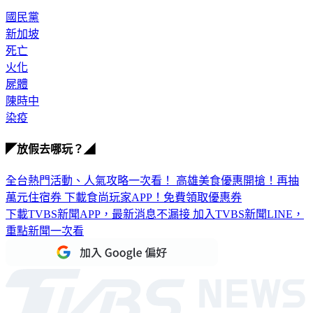
國民黨
新加坡
死亡
火化
屍體
陳時中
染疫
◤放假去哪玩？◢
全台熱門活動、人氣攻略一次看！
高雄美食優惠開搶！再抽
萬元住宿券
下載食尚玩家APP！免費領取優惠券
下載TVBS新聞APP，最新消息不漏接
加入TVBS新聞LINE，
重點新聞一次看