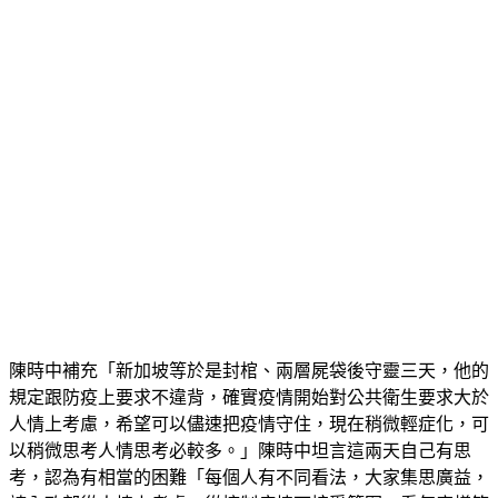
陳時中補充「新加坡等於是封棺、兩層屍袋後守靈三天，他的
規定跟防疫上要求不違背，確實疫情開始對公共衛生要求大於
人情上考慮，希望可以儘速把疫情守住，現在稍微輕症化，可
以稍微思考人情思考必較多。」陳時中坦言這兩天自己有思
考，認為有相當的困難「每個人有不同看法，大家集思廣益，