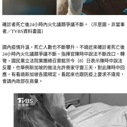
確診者死亡後24小時內火化議題爭議不斷。（示意圖，非當事
者／TVBS資料畫面）
國內疫情升溫，死亡人數也不斷攀升，不過近來確診者死亡後
24小時內火化議題爭議不斷，指揮官陳時中說法不斷改口、轉
彎，國民黨立法院黨團總召曾銘宗今（8）日表示陳時中說法
反覆，也舉例新加坡的做法允許喪家守靈三天，對此陳時中回
應，有看過新加坡各國規定，看起來也跟防疫上要求不違背，
會請內政部在商量。