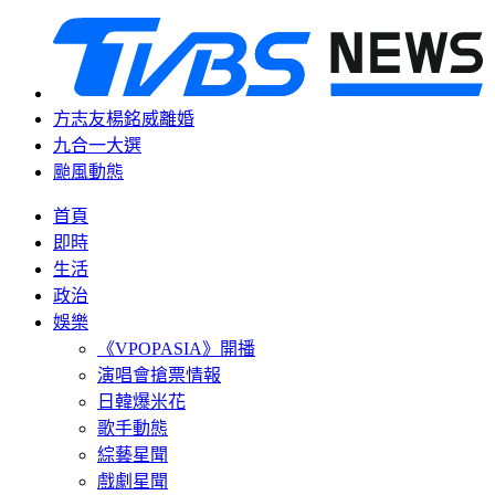
方志友楊銘威離婚
九合一大選
颱風動態
首頁
即時
生活
政治
娛樂
《VPOPASIA》開播
演唱會搶票情報
日韓爆米花
歌手動態
綜藝星聞
戲劇星聞