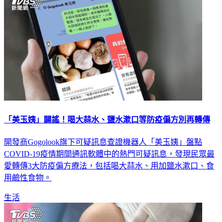
「美玉姨」闢謠！喝大蒜水、鹽水漱口等防疫偏方別再轉傳
開發商Gogolook旗下可疑訊息查證機器人「美玉姨」盤點
COVID-19疫情期間通訊軟體中的熱門可疑訊息，發現民眾最
愛轉傳3大防疫偏方療法，包括喝大蒜水、用加鹽水漱口、食
用鹼性食物。
生活