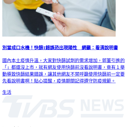
別當成口水機！快篩1錯誤恐出現陽性 網籲：看清說明書
國內本土疫情升溫，大家對快篩試劑的需求增加，郭董引進的
「」都還沒上市，就有網友使用快篩前沒看說明書，竟有１舉
動導致快篩結果錯誤，讓其他網友不禁呼籲使用快篩前一定要
先看說明書啊！貼心提醒，疫情期間記得遵守防疫規範。
生活