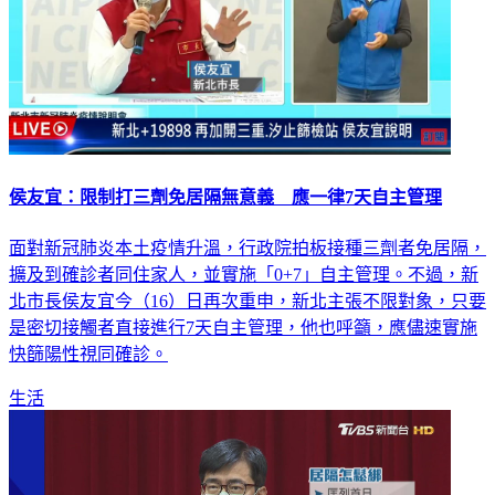
侯友宜：限制打三劑免居隔無意義 應一律7天自主管理
面對新冠肺炎本土疫情升溫，行政院拍板接種三劑者免居隔，
擴及到確診者同住家人，並實施「0+7」自主管理。不過，新
北市長侯友宜今（16）日再次重申，新北主張不限對象，只要
是密切接觸者直接進行7天自主管理，他也呼籲，應儘速實施
快篩陽性視同確診。
生活