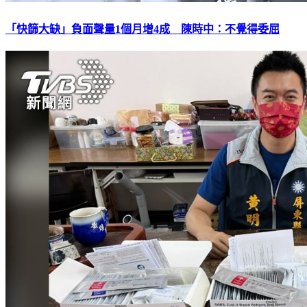
「快篩大缺」負面聲量1個月增4成 陳時中：不覺得委屈