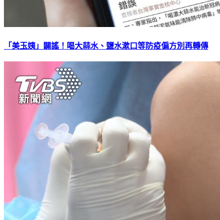
「美玉姨」闢謠！喝大蒜水、鹽水漱口等防疫偏方別再轉傳