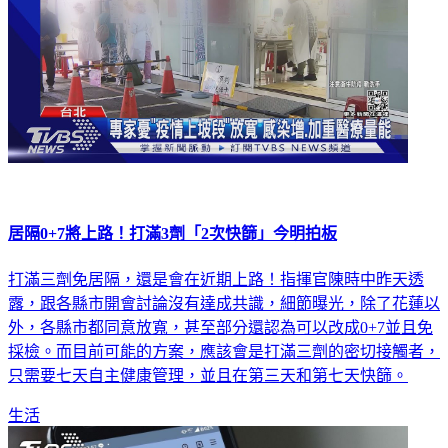
居隔0+7將上路！打滿3劑「2次快篩」今明拍板
打滿三劑免居隔，還是會在近期上路！指揮官陳時中昨天透
露，跟各縣市開會討論沒有達成共識，細節曝光，除了花蓮以
外，各縣市都同意放寬，甚至部分還認為可以改成0+7並且免
採檢。而目前可能的方案，應該會是打滿三劑的密切接觸者，
只需要七天自主健康管理，並且在第三天和第七天快篩。
生活