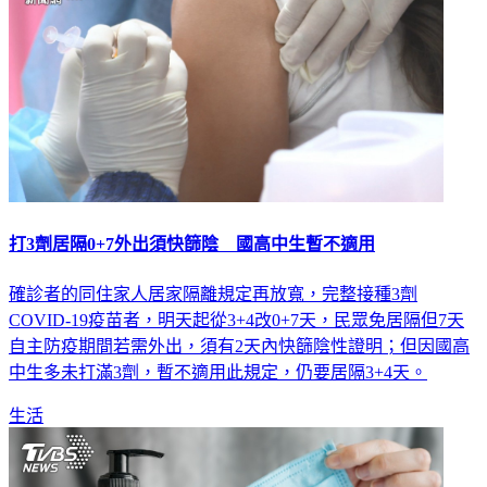
打3劑居隔0+7外出須快篩陰 國高中生暫不適用
確診者的同住家人居家隔離規定再放寬，完整接種3劑
COVID-19疫苗者，明天起從3+4改0+7天，民眾免居隔但7天
自主防疫期間若需外出，須有2天內快篩陰性證明；但因國高
中生多未打滿3劑，暫不適用此規定，仍要居隔3+4天。
生活