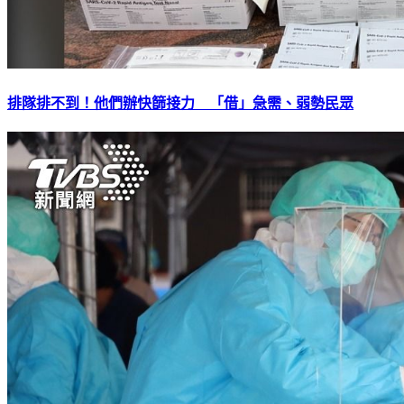
排隊排不到！他們辦快篩接力 「借」急需、弱勢民眾