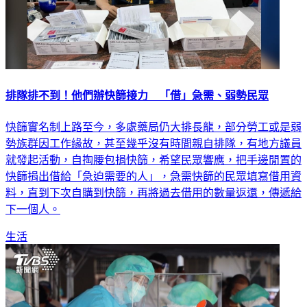
排隊排不到！他們辦快篩接力 「借」急需、弱勢民眾
快篩實名制上路至今，多處藥局仍大排長龍，部分勞工或是弱
勢族群因工作緣故，甚至幾乎沒有時間親自排隊，有地方議員
就發起活動，自掏腰包捐快篩，希望民眾響應，把手邊閒置的
快篩捐出借給「急迫需要的人」，急需快篩的民眾填寫借用資
料，直到下次自購到快篩，再將過去借用的數量返還，傳遞給
下一個人。
生活