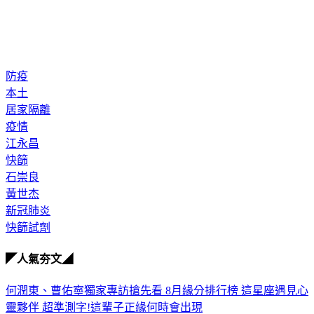
防疫
本土
居家隔離
疫情
江永昌
快篩
石崇良
黃世杰
新冠肺炎
快篩試劑
◤人氣夯文◢
何潤東、曹佑寧獨家專訪搶先看
8月緣分排行榜 這星座遇見心
靈夥伴
超準測字!這輩子正緣何時會出現