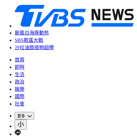
颱風白海豚動態
SBS歌謠大戰
沙拉油致癌物超標
首頁
即時
生活
政治
娛樂
國際
社會
更多