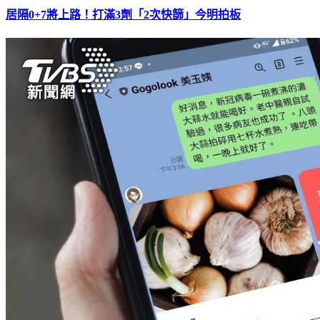
居隔0+7將上路！打滿3劑「2次快篩」今明拍板