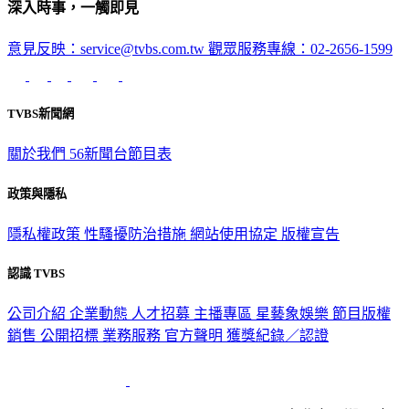
深入時事，一觸即見
意見反映：service@tvbs.com.tw
觀眾服務專線：02-2656-1599
TVBS新聞網
關於我們
56新聞台節目表
政策與隱私
隱私權政策
性騷擾防治措施
網站使用協定
版權宣告
認識 TVBS
公司介紹
企業動態
人才招募
主播專區
星藝象娛樂
節目版權
銷售
公開招標
業務服務
官方聲明
獲獎紀錄／認證