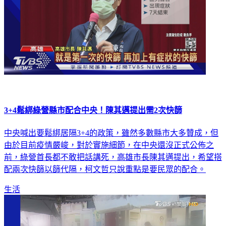
3+4鬆綁綠營縣市配合中央！陳其邁提出需2次快篩
中央喊出要鬆綁居隔3+4的政策，雖然多數縣市大多贊成，但
由於目前疫情嚴峻，對於實施細節，在中央還沒正式公佈之
前，綠營首長都不敢把話講死，高雄市長陳其邁提出，希望搭
配兩次快篩以篩代隔，柯文哲只說重點是要民眾的配合。
生活