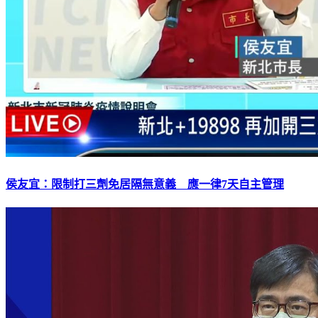
侯友宜：限制打三劑免居隔無意義 應一律7天自主管理