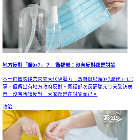
地方反對「類0+7」？ 衛福部：沒有反對都是討論
本土疫情嚴峻帶來龐大居隔壓力，政府擬以類0+7取代3+4居
隔，但傳出有地方政府反對。衛福部次長薛瑞元今天受訪表
示，沒有所謂反對，大家都是在討論而已。
政治