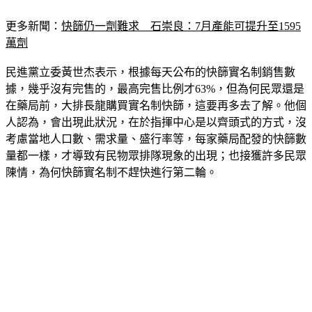
更多新聞：
快篩仍一劑難求　石崇良：7月產能可提升至1595
萬劑
民進黨立委黃世杰表示，根據每天公布的快篩實名制銷售數
據，幾乎沒有完售的，最高完售比例才63%，但為何民眾還是
在藥局前，大排長龍購買實名制快篩，這要再多去了解。他個
人認為，會出現此狀況，在於指揮中心是以齊頭式的方式，沒
考慮當地人口數、需求量、盛行率等，每家藥局配發的快篩數
量都一樣，才導致有民物眾排隊現象的出現；也接獲許多民眾
陳情，為何快篩實名制不趕快進行第二輪。