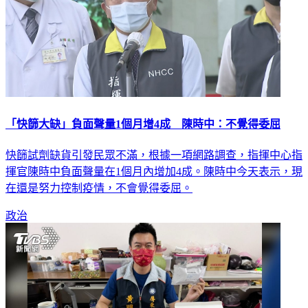
「快篩大缺」負面聲量1個月增4成 陳時中：不覺得委屈
快篩試劑缺貨引發民眾不滿，根據一項網路調查，指揮中心指
揮官陳時中負面聲量在1個月內增加4成。陳時中今天表示，現
在還是努力控制疫情，不會覺得委屈。
政治