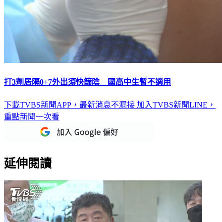
打3劑居隔0+7外出須快篩陰 國高中生暫不適用
下載TVBS新聞APP，最新消息不漏接
加入TVBS新聞LINE，
重點新聞一次看
延伸閱讀