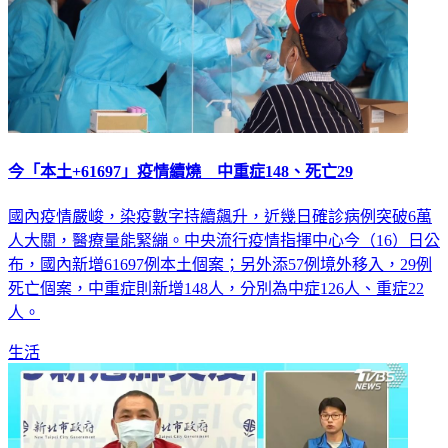
今「本土+61697」疫情續燒 中重症148、死亡29
國內疫情嚴峻，染疫數字持續飆升，近幾日確診病例突破6萬
人大關，醫療量能緊繃。中央流行疫情指揮中心今（16）日公
布，國內新增61697例本土個案；另外添57例境外移入，29例
死亡個案，中重症則新增148人，分別為中症126人、重症22
人。
生活