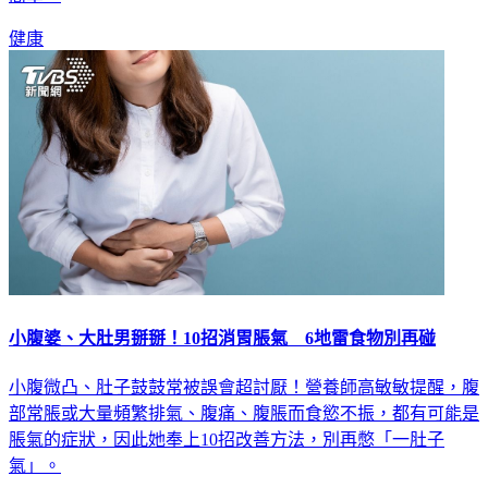
健康
小腹婆、大肚男掰掰！10招消胃脹氣 6地雷食物別再碰
小腹微凸、肚子鼓鼓常被誤會超討厭！營養師高敏敏提醒，腹
部常脹或大量頻繁排氣、腹痛、腹脹而食慾不振，都有可能是
脹氣的症狀，因此她奉上10招改善方法，別再憋「一肚子
氣」。