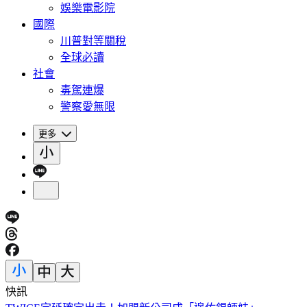
娛樂電影院
國際
川普對等關稅
全球必讀
社會
毒駕連爆
警察愛無限
更多
快訊