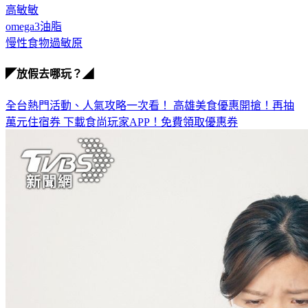
高敏敏
omega3油脂
慢性食物過敏原
◤放假去哪玩？◢
全台熱門活動、人氣攻略一次看！
高雄美食優惠開搶！再抽
萬元住宿券
下載食尚玩家APP！免費領取優惠券