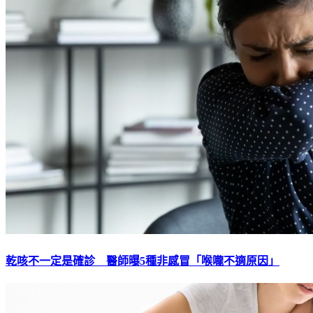
乾咳不一定是確診 醫師曝5種非感冒「喉嚨不適原因」