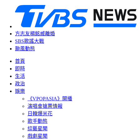
方志友楊銘威離婚
SBS歌謠大戰
颱風動態
首頁
即時
生活
政治
娛樂
《VPOPASIA》開播
演唱會搶票情報
日韓爆米花
歌手動態
綜藝星聞
戲劇星聞