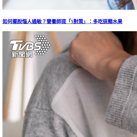
如何擺脫惱人過敏？營養師提「5對策」：多吃這類水果