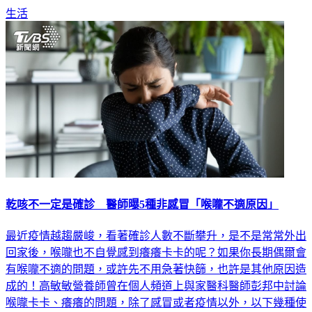
生活
乾咳不一定是確診 醫師曝5種非感冒「喉嚨不適原因」
最近疫情越趨嚴峻，看著確診人數不斷攀升，是不是常常外出
回家後，喉嚨也不自覺感到癢癢卡卡的呢？如果你長期偶爾會
有喉嚨不適的問題，或許先不用急著快篩，也許是其他原因造
成的！高敏敏營養師曾在個人頻道上與家醫科醫師彭邦中討論
喉嚨卡卡、癢癢的問題，除了感冒或者疫情以外，以下幾種使