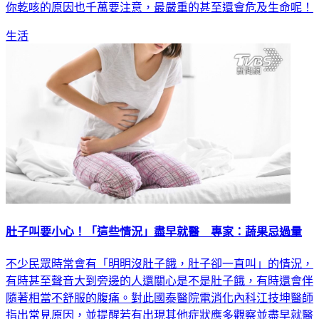
你乾咳的原因也千萬要注意，最嚴重的甚至還會危及生命呢！
生活
肚子叫要小心！「這些情況」盡早就醫 專家：蔬果忌過量
不少民眾時常會有「明明沒肚子餓，肚子卻一直叫」的情況，
有時甚至聲音大到旁邊的人還關心是不是肚子餓，有時還會伴
隨著相當不舒服的腹痛。對此國泰醫院電消化內科江技坤醫師
指出常見原因，並提醒若有出現其他症狀應多觀察並盡早就醫