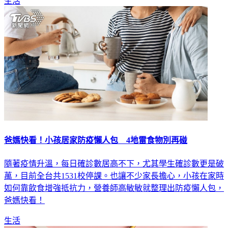
生活
爸媽快看！小孩居家防疫懶人包 4地雷食物別再碰
隨著疫情升溫，每日確診數居高不下，尤其學生確診數更是破
萬，目前全台共1531校停課。也讓不少家長擔心，小孩在家時
如何靠飲食增強抵抗力，營養師高敏敏就整理出防疫懶人包，
爸媽快看！
生活