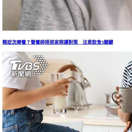
輕症怎療養？營養師授居家照護對策 注意飲食3關鍵