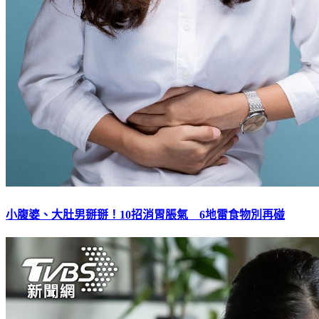
小腹婆、大肚男掰掰！10招消胃脹氣 6地雷食物別再碰