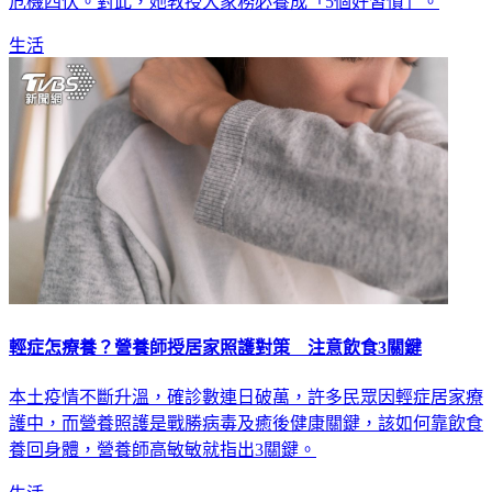
危機四伏。對此，她教授大家務必養成「5個好習慣」。
生活
輕症怎療養？營養師授居家照護對策 注意飲食3關鍵
本土疫情不斷升溫，確診數連日破萬，許多民眾因輕症居家療
護中，而營養照護是戰勝病毒及癒後健康關鍵，該如何靠飲食
養回身體，營養師高敏敏就指出3關鍵。