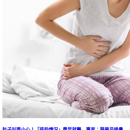
肚子叫要小心！「這些情況」盡早就醫 專家：蔬果忌過量