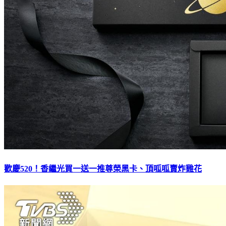
歡慶520！香繼光買一送一推尊榮黑卡、頂呱呱賣炸雞花