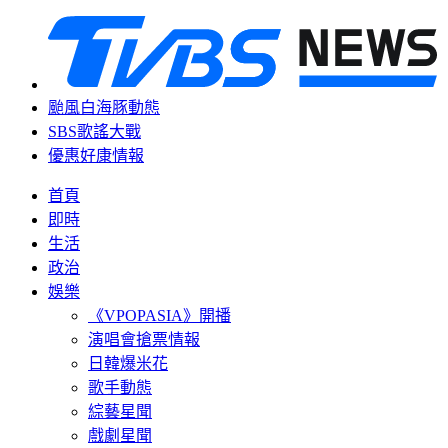
颱風白海豚動態
SBS歌謠大戰
優惠好康情報
首頁
即時
生活
政治
娛樂
《VPOPASIA》開播
演唱會搶票情報
日韓爆米花
歌手動態
綜藝星聞
戲劇星聞