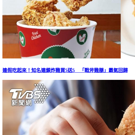
連假吃起來！知名連鎖炸雞買5送5 「戰斧雞腿」霸氣回歸