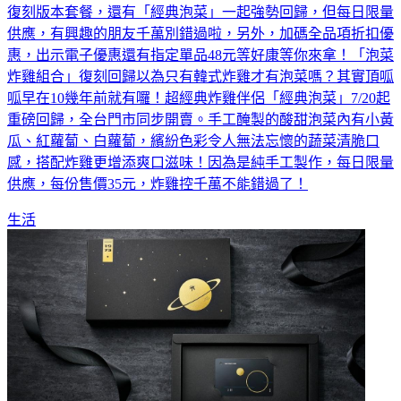
復刻版本套餐，還有「經典泡菜」一起強勢回歸，但每日限量
供應，有興趣的朋友千萬別錯過啦，另外，加碼全品項折扣優
惠，出示電子優惠還有指定單品48元等好康等你來拿！「泡菜
炸雞組合」復刻回歸以為只有韓式炸雞才有泡菜嗎？其實頂呱
呱早在10幾年前就有囉！超經典炸雞伴侶「經典泡菜」7/20起
重磅回歸，全台門市同步開賣。手工醃製的酸甜泡菜內有小黃
瓜、紅蘿蔔、白蘿蔔，繽紛色彩令人無法忘懷的蔬菜清脆口
感，搭配炸雞更增添爽口滋味！因為是純手工製作，每日限量
供應，每份售價35元，炸雞控千萬不能錯過了！
生活