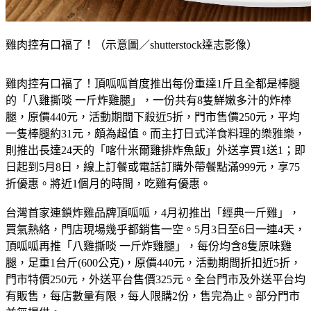
雞肉控有口福了！（示意圖／shutterstock達志影像）
雞肉控有口福了！頂呱呱首度推出每份重達1斤且全都是棒腿
的「八雞撕啖 一斤炸雞腿」，一份共有8隻鮮嫩多汁的炸棒
腿，原價440元，活動期間下殺近5折，門市售價250元，平均
一隻棒腿約31元，頗為超值。而主打日式洋食料理的樂雅樂，
則推出長達24天的「喀什米爾雞排炸魚飯」外送享買1送1；即
日起到5月8日，線上訂餐或電話訂購外帶餐點滿999元，享75
折優惠。將近1個月的時間，吃雞有優惠。
台灣首家連鎖炸雞品牌頂呱呱，4月初推出「經典一斤雞」，
買氣熱絡，門店現場幾乎都銷售一空。5月3日至6日一連4天，
頂呱呱再推「八雞撕啖 一斤炸雞腿」，每份均含8隻原味雞
腿，足重1台斤(600公克)，原價440元，活動期間折扣近5折，
門市特價250元，外送平台售價325元。全台門市及外送平台均
有販售，每店數量有限，每人限購2份，售完為止。部分門市