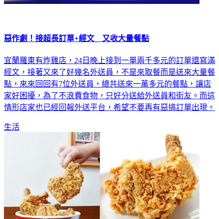
惡作劇！接超長訂單+經文 又收大量餐點
宜蘭羅東有炸雞店，24日晚上接到一單兩千多元的訂單還寫滿
經文，接著又來了好幾名外送員，不是來取餐而是送來大量餐
點，來來回回有7位外送員，總共送來一萬多元的餐點，讓店
家好困擾，為了不浪費食物，只好分送給外送員和街友。而這
情形店家也已經回報外送平台，希望不要再有惡搞訂單出現。
生活