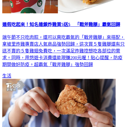
連假吃起來！知名連鎖炸雞買5送5 「戰斧雞腿」霸氣回歸
端午節不只吃肉粽，還可以爽吃霸氣的「戰斧雞腿」來搭配，
拿坡里炸雞專賣店人氣商品強勢回歸，這次買５隻雞腿還有只
送不賣的５隻雞翅免費吃，一次滿足炸雞控想吃各部位的需
求。同時，用悠遊卡消費還能現賺200元喔！貼心提醒，防疫
期間做好防疫。超霸氣「戰斧雞腿」強勢回歸
生活