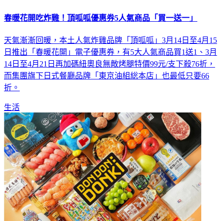
春暖花開吃炸雞！頂呱呱優惠券5人氣商品「買一送一」
天氣漸漸回暖，本土人氣炸雞品牌「頂呱呱」3月14日至4月15
日推出「春暖花開」電子優惠券，有5大人氣商品買1送1、3月
14日至4月21日再加碼紐奧良無敵烤腿特價99元/支下殺76折，
而集團旗下日式餐廳品牌「東京油組総本店」也最低只要66
折。
生活