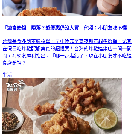
「速食始祖」隕落？超優惠仍沒人買 他嘆：小朋友吃不懂
台灣美食多到不勝枚舉，早中晚甚至宵夜都有超多選擇，尤其
在假日吃炸雞配影集真的超愜意！台灣的炸雞連鎖店一間一間
開，有網友犀利指出，「哪一步走錯了，現在小朋友才不吃速
食店始祖？」
生活