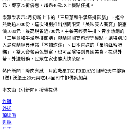
元，即享75折優惠，超過40款以上餐點任挑。
樂雅樂表示4月初新上市的「三星蔥和牛漢堡排御膳」，迄今
熱銷逾3000份，這次特別推出期間限定「美味雙人饗宴」優惠
價1080元，最高現省近700元。主餐有經典牛排、春季熱銷的
「三星蔥和牛漢堡排御膳」與蘭陽國宴料理等餐點，還特別加
入烏克蘭經典佳餚「基輔炸雞」、日本直送的「長崎蜂蜜蛋
糕」，雙人套餐菜色豐富，也可品嚐得到異國美食，提供外
帶、外送服務，民眾在家也能大快朵頤。
熱門新聞：
降肉有感！月底救星TGI FRIDAYS限時2天牛排買
1送1 漢堡王20元爽吃4.4盎司牛排佛系加菜
本文由《
引新聞
》授權提供
炸雞
外送
頂呱呱
雞腿