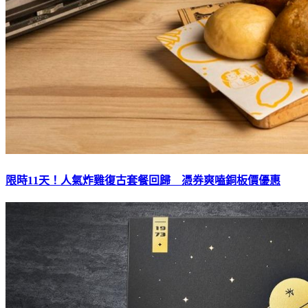
限時11天！人氣炸雞復古套餐回歸 憑券爽嗑銅板價優惠