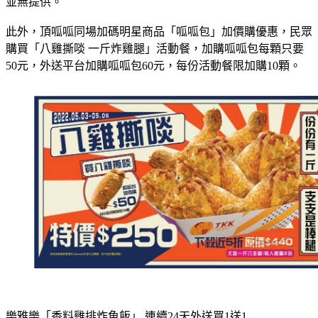
並無提供。
此外，頂呱呱同場加碼明星商品「呱呱包」加價購優惠，民眾
購買「八雞撕啖 一斤炸雞腿」活動餐，加購呱呱包每顆只要
50元，外送平台加購呱呱包60元，每份活動餐限加購10顆。
樂雅樂「香料雞排炸魚飯」 連續24天外送買1送1