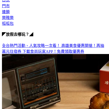
日式
門市
連鎖
樂雅樂
呱呱包
◤放假去哪玩？◢
全台熱門活動、人氣攻略一次看！
高雄美食優惠開搶！再抽
萬元住宿券
下載食尚玩家APP！免費領取優惠券