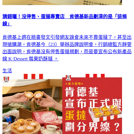
猜錯囉！沒停售、蛋撻專賣店 肯德基新品劃清的是「這條
線」
肯德基上週在臉書發文引發網友誤會未來不賣蛋撻了，甚至出
現搶購潮，肯德基今（23）舉辦品牌說明會，行銷總監方靜雯
出面說明，肯德基沒有停售蛋撻規劃，而是要宣布公布新產品
線 K·Dessert 莓果奶酥撻 。
生活