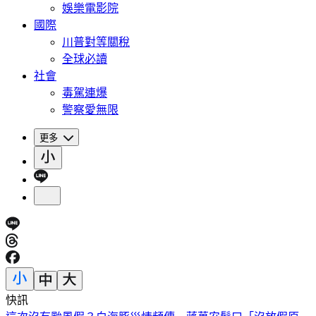
娛樂電影院
國際
川普對等關稅
全球必讀
社會
毒駕連爆
警察愛無限
更多
快訊