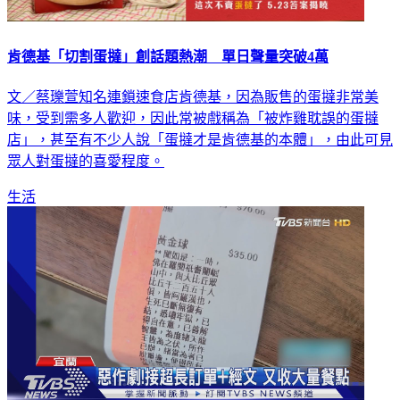
肯德基「切割蛋撻」創話題熱潮 單日聲量突破4萬
文／蔡瓅萱知名連鎖速食店肯德基，因為販售的蛋撻非常美
味，受到需多人歡迎，因此常被戲稱為「被炸雞耽誤的蛋撻
店」，甚至有不少人說「蛋撻才是肯德基的本體」，由此可見
眾人對蛋撻的喜愛程度。
生活