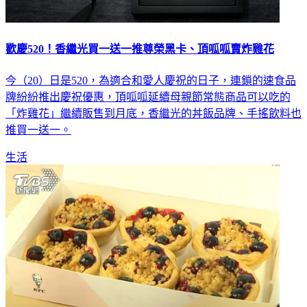
歡慶520！香繼光買一送一推尊榮黑卡、頂呱呱賣炸雞花
今（20）日是520，為適合和愛人慶祝的日子，連鎖的速食品
牌紛紛推出慶祝優惠，頂呱呱延續母親節常態商品可以吃的
「炸雞花」繼續販售到月底，香繼光的丼飯品牌、手搖飲料也
推買一送一。
生活