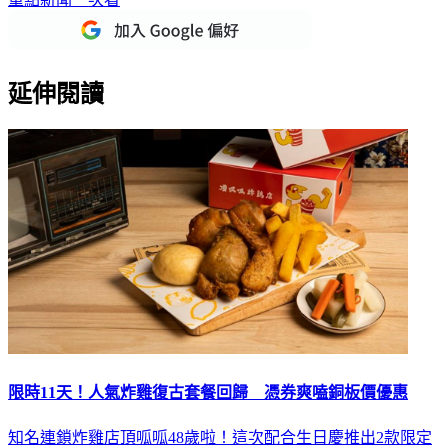
延伸閱讀
限時11天！人氣炸雞復古套餐回歸 憑券爽嗑銅板價優惠
知名連鎖炸雞店頂呱呱48歲啦！這次配合生日慶推出2款限定