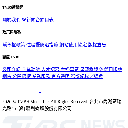
TVBS新聞網
關於我們
56新聞台節目表
政策與隱私
隱私權政策
性騷擾防治措施
網站使用協定
版權宣告
認識 TVBS
公司介紹
企業動態
人才招募
主播專區
星藝象娛樂
節目版權
銷售
公開招標
業務服務
官方聲明
獲獎紀錄／認證
2026 © TVBS Media Inc. All Rights Reserved. 台北市內湖區瑞
光路451號 | 聯利媒體股份有限公司