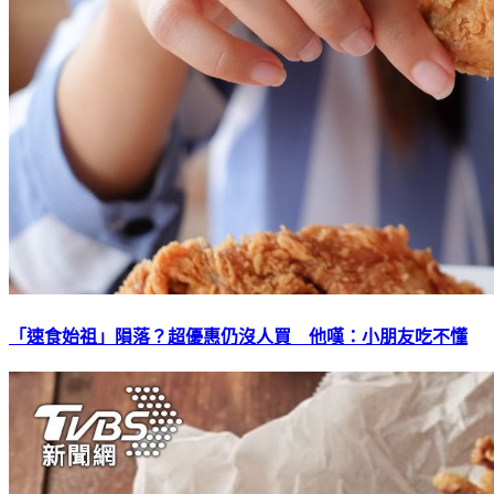
「速食始祖」隕落？超優惠仍沒人買 他嘆：小朋友吃不懂