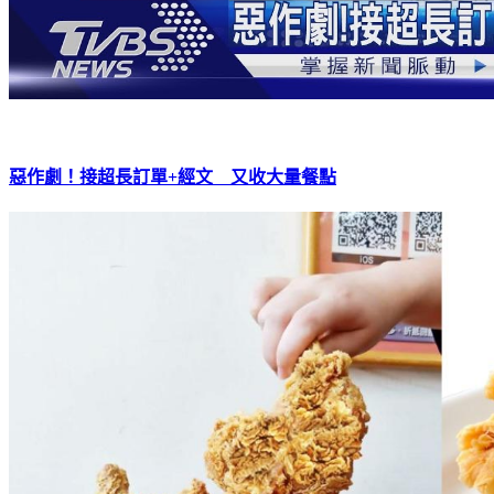
惡作劇！接超長訂單+經文 又收大量餐點