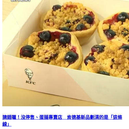
猜錯囉！沒停售、蛋撻專賣店 肯德基新品劃清的是「這條
線」