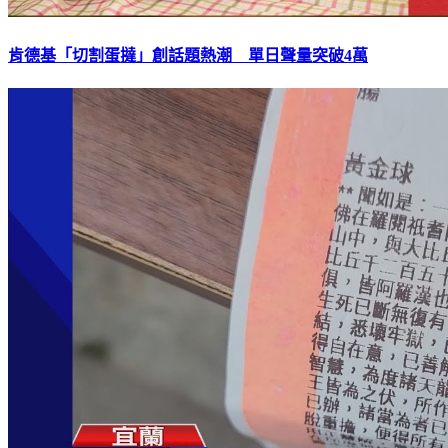
肯德基「切割蛋撻」創話題熱潮 單日聲量突破4萬