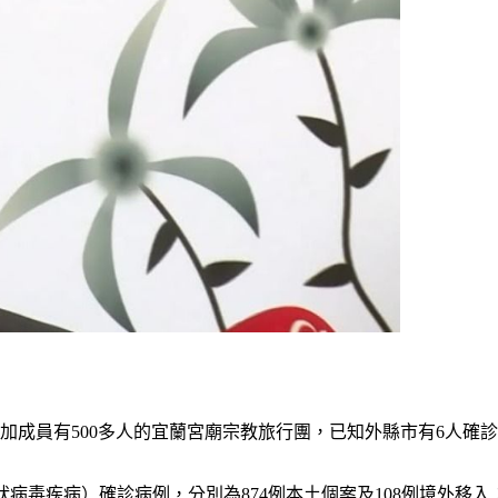
加成員有500多人的宜蘭宮廟宗教旅行團，已知外縣市有6人確診
19冠狀病毒疾病）確診病例，分別為874例本土個案及108例境外