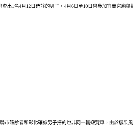
出1名4月12日確診的男子，4月6日至10日曾參加宜蘭宮廟舉辦
外縣市確診者和彰化確診男子搭的也非同一輛遊覽車，由於感染