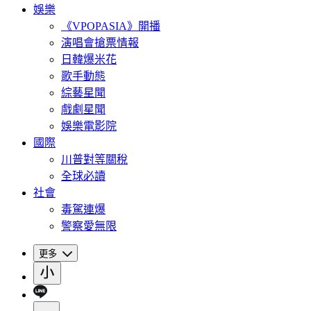
娛樂
《VPOPASIA》開播
演唱會搶票情報
日韓爆米花
歌手動態
綜藝星聞
戲劇星聞
娛樂電影院
國際
川普對等關稅
全球必讀
社會
毒駕連爆
警察愛無限
更多