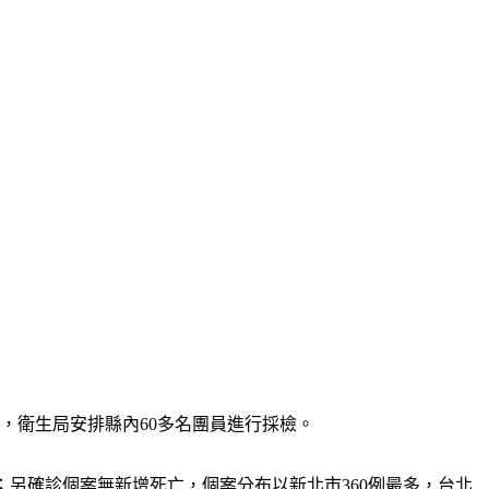
，衛生局安排縣內60多名團員進行採檢。
移入；另確診個案無新增死亡，個案分布以新北市360例最多，台北