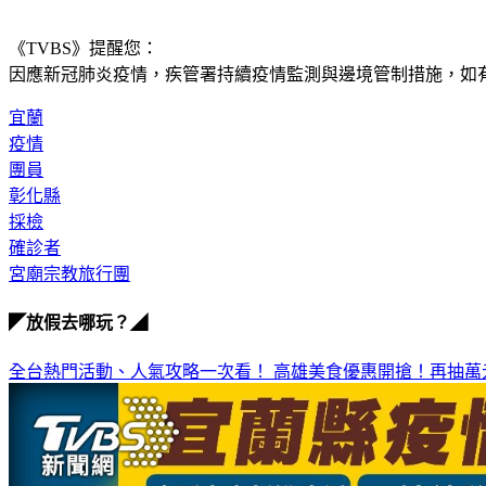
《TVBS》提醒您：
因應新冠肺炎疫情，疾管署持續疫情監測與邊境管制措施，
如有
宜蘭
疫情
團員
彰化縣
採檢
確診者
宮廟宗教旅行團
◤放假去哪玩？◢
全台熱門活動、人氣攻略一次看！
高雄美食優惠開搶！再抽萬