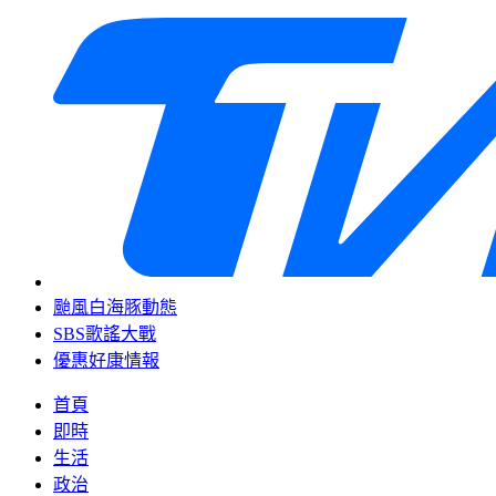
颱風白海豚動態
SBS歌謠大戰
優惠好康情報
首頁
即時
生活
政治