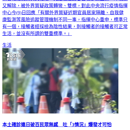
又解除，被外界質疑政策轉彎、雙標，對此中央流行疫情指揮
中心今(9)日回應「有關外界質疑近期官員居家隔離、自我健
康監測等風險追蹤管理機制不同一事，指揮中心重申，標準只
有一個，接觸者經採檢為陰性結果，則接觸者的接觸者可正常
生活，並沒有所謂的雙重標準。」
生活
本土確診連日破百民眾無感 吐「3情況」爆發才可怕