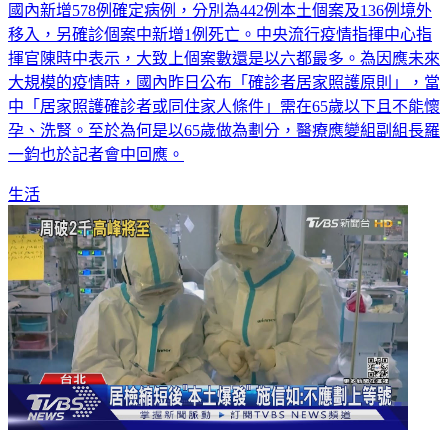
國內新增578例確定病例，分別為442例本土個案及136例境外
移入，另確診個案中新增1例死亡。中央流行疫情指揮中心指
揮官陳時中表示，大致上個案數還是以六都最多。為因應未來
大規模的疫情時，國內昨日公布「確診者居家照護原則」，當
中「居家照護確診者或同住家人條件」需在65歲以下且不能懷
孕、洗腎。至於為何是以65歲做為劃分，醫療應變組副組長羅
一鈞也於記者會中回應。
生活