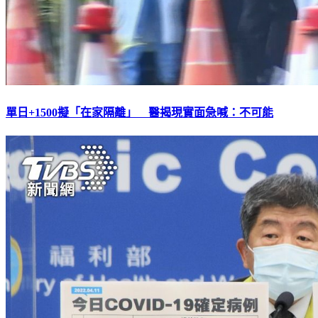
單日+1500擬「在家隔離」 醫揭現實面急喊：不可能