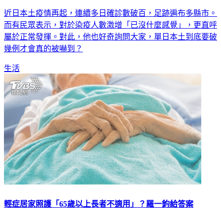
近日本土疫情再起，連續多日確診數破百，足跡遍布多縣市。
而有民眾表示，對於染疫人數激增「已沒什麼感覺」，更直呼
屬於正常發揮。對此，他也好奇詢問大家，單日本土到底要破
幾例才會真的被嚇到？
生活
輕症居家照護「65歲以上長者不適用」？羅一鈞給答案