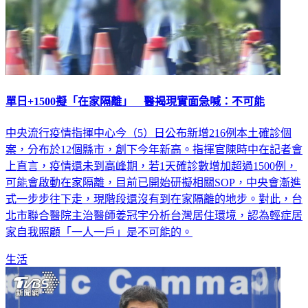
單日+1500擬「在家隔離」 醫揭現實面急喊：不可能
中央流行疫情指揮中心今（5）日公布新增216例本土確診個
案，分布於12個縣市，創下今年新高。指揮官陳時中在記者會
上直言，疫情還未到高峰期，若1天確診數增加超過1500例，
可能會啟動在家隔離，目前已開始研擬相關SOP，中央會漸進
式一步步往下走，現階段還沒有到在家隔離的地步。對此，台
北市聯合醫院主治醫師姜冠宇分析台灣居住環境，認為輕症居
家自我照顧「一人一戶」是不可能的。
生活