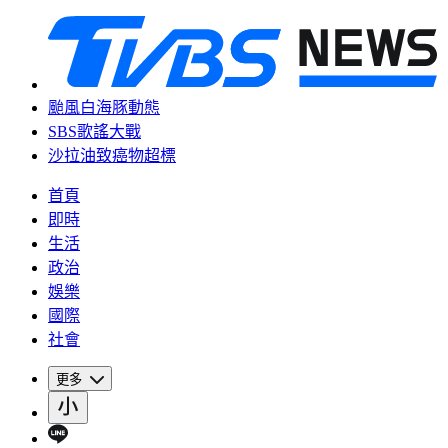
颱風白海豚動態
SBS歌謠大戰
沙拉油致癌物超標
首頁
即時
生活
政治
娛樂
國際
社會
更多