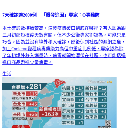
7天確診逾2000例 「爆發追因」專家：O毒難防
本土確診數持續攀高，這波疫情破口到底在哪裡？有人認為跟
三月初縮短檢疫天數有關，但不少公衛專家卻認為，可能只是
巧合。因為並沒有境外移入確診，然後保到社區的漏網之魚，
加上Omicron變種病毒傳染力高但中重症比例低，專家認為除
了年初境外移入爆量時，病毒就開始潛伏在社區，也可能透過
進口商品帶進少量病毒。
生活