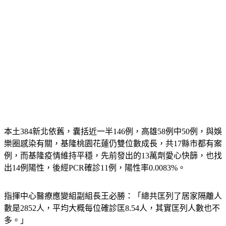
本土384新北依舊，囊括近一半146例，高雄58例中50例，與娛
樂圈感染有關，基隆桃園花蓮仍雙位數成長，共17縣市都有案
例，而基隆疫情維持平穩，先前發出的13萬劑愛心快篩，也找
出14例陽性，後經PCR確診11例，陽性率0.0083%。
指揮中心醫療應變組副組長王必勝：「總共匡列了居家隔離人
數是2852人，平均大概每位確診匡8.54人，其實匡列人數也不
多。」