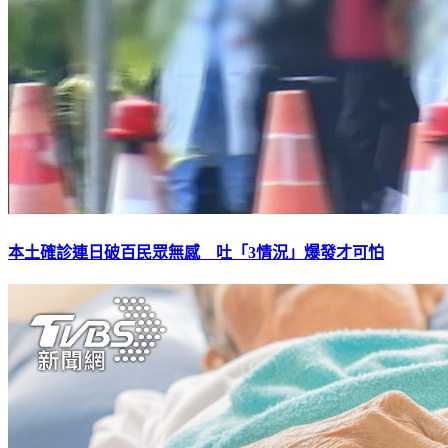
本土確診連日破百民眾無感 吐「3情況」爆發才可怕