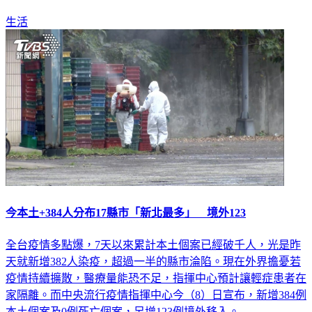
生活
今本土+384人分布17縣市「新北最多」 境外123
全台疫情多點爆，7天以來累計本土個案已經破千人，光是昨
天就新增382人染疫，超過一半的縣市淪陷。現在外界擔憂若
疫情持續擴散，醫療量能恐不足，指揮中心預計讓輕症患者在
家隔離。而中央流行疫情指揮中心今（8）日宣布，新增384例
本土個案及0例死亡個案，另增123例境外移入。