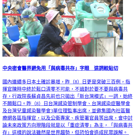
中央密會醫界避免用「與病毒共存」字眼 這詞較貼切
國內連續多日本土確診暴增，昨（8）日更是突破三百例，指
揮官陳時中終於鬆口清零不可能，不過對於要不要與病毒共
存，行政院長蘇貞昌先前也只拋出「新台灣模式」一詞，始終
不願鬆口。昨（8）日台灣感染管制學會、台灣感染症醫學會
及台灣兒童感染醫學會3單位理監事出席，並邀集國內社區醫
療網各區指揮官，以及公衛專家、疾管署官員等出席，會中討
論未來政策方向現階段就是以「重症清零」為主，「與病毒共
存」這樣的說法雖然是世界趨勢，但恐怕會造成民眾誤解。