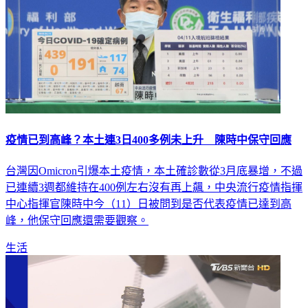
疫情已到高峰？本土連3日400多例未上升 陳時中保守回應
台灣因Omicron引爆本土疫情，本土確診數從3月底暴增，不過
已連續3週都維持在400例左右沒有再上飆，中央流行疫情指揮
中心指揮官陳時中今（11）日被問到是否代表疫情已達到高
峰，他保守回應還需要觀察。
生活