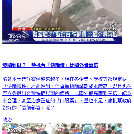
發國難財？ 藍批台「快篩價」比國外貴兩倍
隨著本土確診案例越來越多，現在各企業、學校等都規定要
「快篩陰性」才能進出，但負擔快篩試劑成本變高，況且也在
野立委揪出台灣快篩試劑的價格，比國外都高兩到三倍，認為
不合理，甚至治療重症的「口服藥」、量也不足，痛批蔡政府
說好的「超前部署」呢？
政治