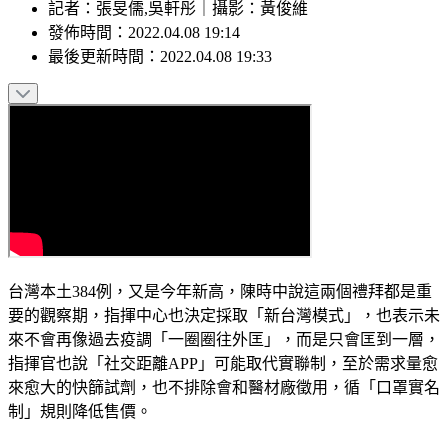
記者
：
張旻儒,吳軒彤
｜
攝影
：
黃俊維
發佈時間：
2022.04.08 19:14
最後更新時間：
2022.04.08 19:33
台灣本土384例，又是今年新高，陳時中說這兩個禮拜都是重
要的觀察期，指揮中心也決定採取「新台灣模式」，也表示未
來不會再像過去疫調「一圈圈往外匡」，而是只會匡到一層，
指揮官也說「社交距離APP」可能取代實聯制，至於需求量愈
來愈大的快篩試劑，也不排除會和醫材廠徵用，循「口罩實名
制」規則降低售價。