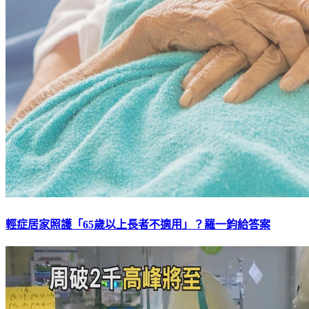
輕症居家照護「65歲以上長者不適用」？羅一鈞給答案