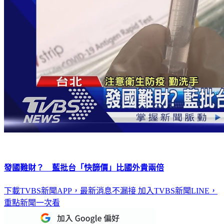
發國難財？ 藍批台「快篩價」比國外貴兩倍
下載TVBS新聞APP，最新消息不漏接
加入TVBS新聞LINE，
重點新聞一次看