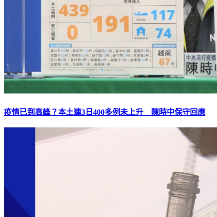
疫情已到高峰？本土連3日400多例未上升 陳時中保守回應