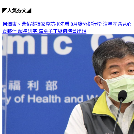
◤人氣夯文◢
何潤東、曹佑寧獨家專訪搶先看
8月緣分排行榜 這星座遇見心
靈夥伴
超準測字!這輩子正緣何時會出現