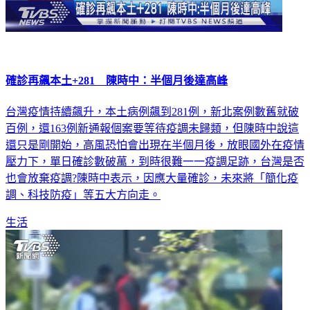
確診再飆本土+281 陳時中：半個月後達高峰
台灣疫情持續飆升，本土病例飆到281例，新北案例數舊就破
百例，還163例新通報個案要等待疫調未歸類，但陳時中說這
還只是剛開始，高風恐怕會出現在半個月後，放眼國外在疫情
壓力下，單日確診數破萬，到時很難一一疫調足跡，台灣是否
也會放棄疫調?陳時中表示，因應大量確診，未來將「簡化疫
調、科技防疫」等五大方向走。
生活