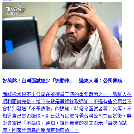
好煎熬！台灣面試總少「這動作」 過來人嘆：公司通病
面試通常是不少公司在挑選員工時的重要環節之一，新鮮人在
順利面試完後，接下來就是等候錄取通知，不過有些公司並不
會特別發送「不予錄取」的通知，時常令面試者等了又等，不
知道自己是否錄取。近日就有民眾發覺台灣公司在面試後，鮮
少會寄出「不錄取」通知，讓她無奈的發文表示「每次面試
完，回家等消息的期間有夠煎熬」。