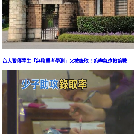
台大醫傳學生「無聊重考學測」又被錄取！系辦氣炸掀論戰