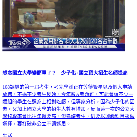
想念國立大學變簡單了？ 少子化+國立頂大招生名額提高
108課綱的第一屆考生，考完學測正在等待繁星以及個人申請
放榜，不過不少考生反映，今年數A考題難，可能會讓不少一
類組的學生在選系上相對吃虧，但專家分析，因為少子化的因
素，又加上國立大學的招生人數有增加，反而這一次的公立大
學錄取率會比往年還要高，但建議考生，仍要以興趣科目來做
選擇，要打破非公立不讀迷思。
生活