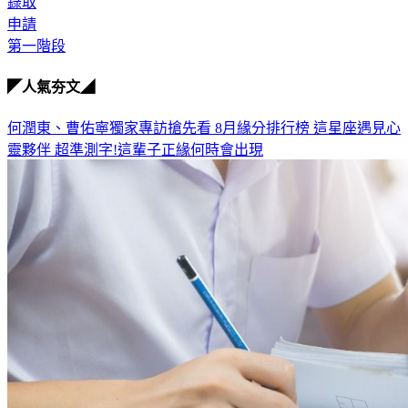
錄取
申請
第一階段
◤人氣夯文◢
何潤東、曹佑寧獨家專訪搶先看
8月緣分排行榜 這星座遇見心
靈夥伴
超準測字!這輩子正緣何時會出現