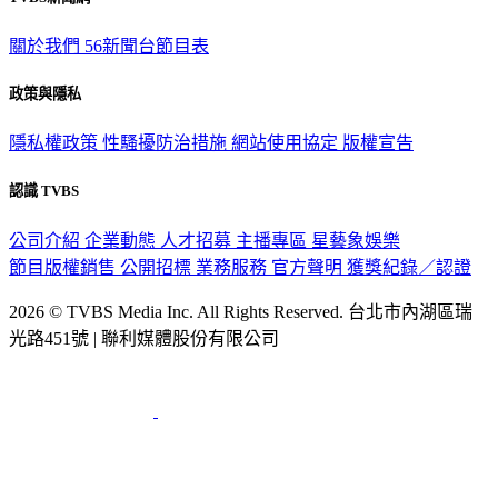
關於我們
56新聞台節目表
政策與隱私
隱私權政策
性騷擾防治措施
網站使用協定
版權宣告
認識 TVBS
公司介紹
企業動態
人才招募
主播專區
星藝象娛樂
節目版權銷售
公開招標
業務服務
官方聲明
獲獎紀錄／認證
2026 © TVBS Media Inc. All Rights Reserved. 台北市內湖區瑞
光路451號 | 聯利媒體股份有限公司