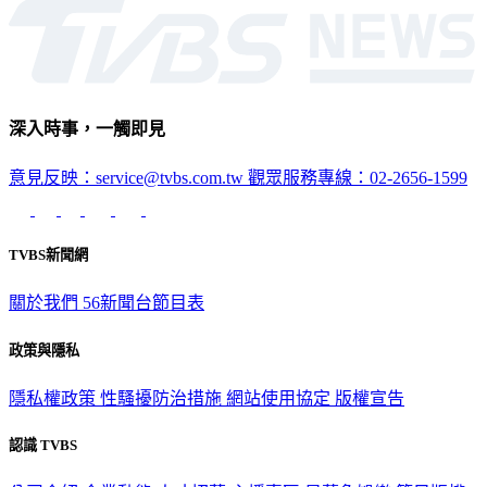
深入時事，一觸即見
意見反映：service@tvbs.com.tw
觀眾服務專線：02-2656-1599
TVBS新聞網
關於我們
56新聞台節目表
政策與隱私
隱私權政策
性騷擾防治措施
網站使用協定
版權宣告
認識 TVBS