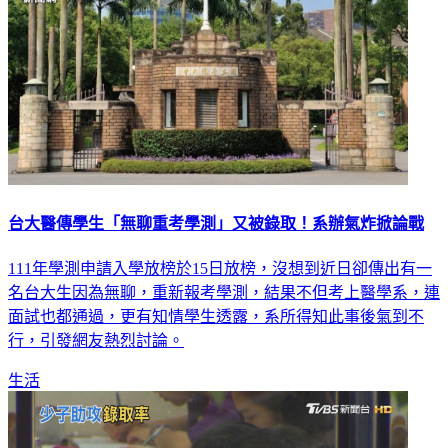
台大醫傳學生「無聊重考學測」又被錄取！系辦氣炸掀論戰
111年學測申請入學放榜於15日放榜，沒想到近日卻傳出有一
名台大生因為無聊，重新報考學測，結果不但考上醫學系，連
面試也都通過，更有知情學生透露，系所得知此事後氣到不
行，引發網友熱烈討論。
生活