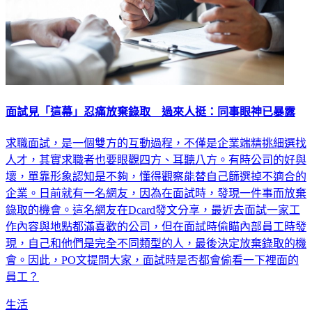
面試見「這幕」忍痛放棄錄取 過來人挺：同事眼神已暴露
求職面試，是一個雙方的互動過程，不僅是企業端精挑細選找
人才，其實求職者也要眼觀四方、耳聽八方。有時公司的好與
壞，單靠形象認知是不夠，懂得觀察能替自己篩選掉不適合的
企業。日前就有一名網友，因為在面試時，發現一件事而放棄
錄取的機會。這名網友在Dcard發文分享，最近去面試一家工
作內容與地點都滿喜歡的公司，但在面試時偷瞄內部員工時發
現，自己和他們是完全不同類型的人，最後決定放棄錄取的機
會。因此，PO文提問大家，面試時是否都會偷看一下裡面的
員工？
生活