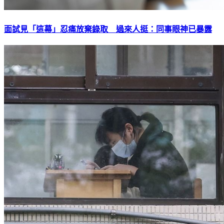
面試見「這幕」忍痛放棄錄取 過來人挺：同事眼神已暴露