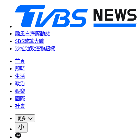
颱風白海豚動態
SBS歌謠大戰
沙拉油致癌物超標
首頁
即時
生活
政治
娛樂
國際
社會
更多