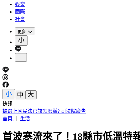
娛樂
國際
社會
更多
快訊
快訊／小刀證實離婚！「台玻駙馬」身分驚早已成過去式
首頁
｜
生活
首波寒流來了！18縣市低溫特報