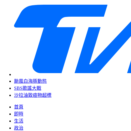
颱風白海豚動態
SBS歌謠大戰
沙拉油致癌物超標
首頁
即時
生活
政治