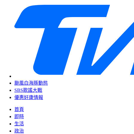
颱風白海豚動態
SBS歌謠大戰
優惠好康情報
首頁
即時
生活
政治