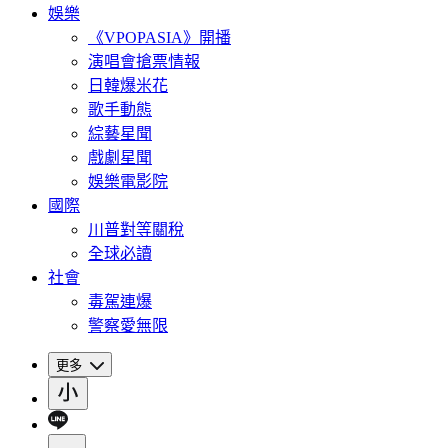
娛樂
《VPOPASIA》開播
演唱會搶票情報
日韓爆米花
歌手動態
綜藝星聞
戲劇星聞
娛樂電影院
國際
川普對等關稅
全球必讀
社會
毒駕連爆
警察愛無限
更多