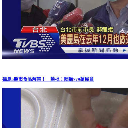
福島5縣市食品解禁！ 藍批：罔顧779萬民意