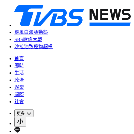
颱風白海豚動態
SBS歌謠大戰
沙拉油致癌物超標
首頁
即時
生活
政治
娛樂
國際
社會
更多