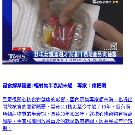
福食解禁隱憂2輻射物半衰期未過 專家：應把關
民眾很關心核食對健康的影響，國內毒物專家顏宗海，也提出
開放核食的關鍵隱憂，畢竟311核災至今才過了10年，但有兩
項輻射物質的半衰期，長達30年和29年，就擔心殘留物有罹癌
風險，專家強調開放最重要的就是政府把關，因為民眾無從辨
別。