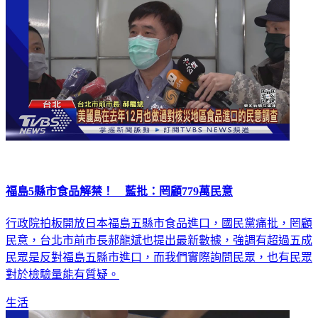
福島5縣市食品解禁！ 藍批：罔顧779萬民意
行政院拍板開放日本福島五縣市食品進口，國民黨痛批，罔顧
民意，台北市前市長郝龍斌也提出最新數據，強調有超過五成
民眾是反對福島五縣市進口，而我們實際詢問民眾，也有民眾
對於檢驗量能有質疑。
生活