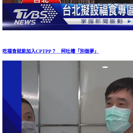
吃福食就能加入CPTPP？ 柯吐槽「別做夢」