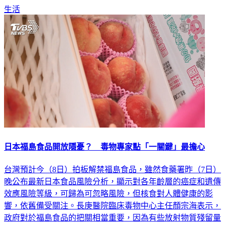
生活
日本福島食品開放隱憂？ 毒物專家點「一關鍵」最擔心
台灣預計今（8日）拍板解禁福島食品，雖然食藥署昨（7日）
晚公布最新日本食品風險分析，顯示對各年齡層的癌症和遺傳
效應風險等級，可歸為可忽略風險，但核食對人體健康的影
響，依舊備受關注。長庚醫院臨床毒物中心主任顏宗海表示，
政府對於福島食品的把關相當重要，因為有些放射物質殘留量