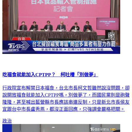
吃福食就能加入CPTPP？ 柯吐槽「別做夢」
行政院宣布解禁日本福食，台北市長柯文哲雖然說沒問題，卻
說開放福食就能加入CPTPP嗎，別做夢了，而國民黨則是砲聲
隆隆，甚至喊出藍營縣市長應該串連反制，只是新北市長侯友
宜跟台中市長盧秀燕，都沒正面回應，只強調會嚴格把關。
政治