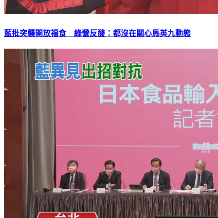
藍批突襲開放福食 綠營反酸：都沒在關心馬英九動態