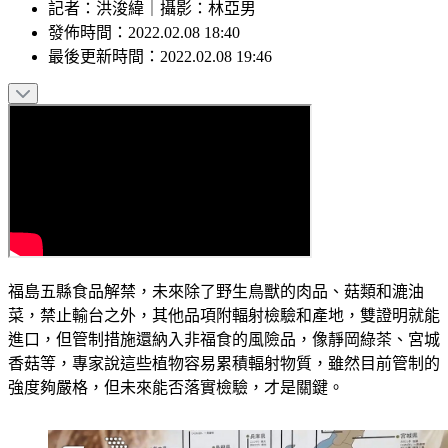
記者
：
洪浚緯
｜
攝影
：
林亞男
發佈時間：
2022.02.08 18:40
最後更新時間：
2022.02.08 19:46
福島五縣食品解禁，未來除了野生鳥獸的肉品、菇類和漉油
菜，禁止輸台之外，其他品項附輻射檢驗和產地，雙證明就能
進口，但管制措施還納入非福食的風險品，像靜岡綠茶、宮城
香菇等，專家說這些植物容易累積輻射物質，雖然目前管制的
強度夠嚴格，但未來能否落實檢驗，才是關鍵。