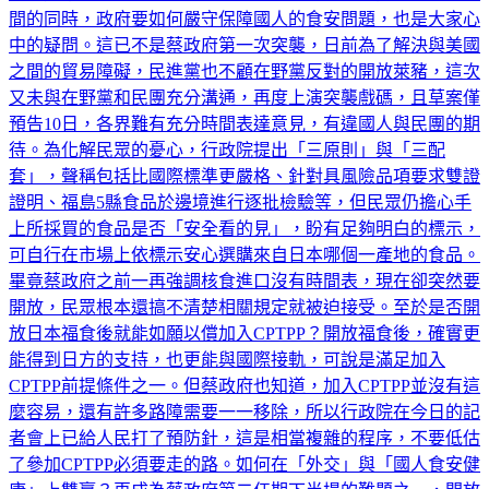
間的同時，政府要如何嚴守保障國人的食安問題，也是大家心
中的疑問。這已不是蔡政府第一次突襲，日前為了解決與美國
之間的貿易障礙，民進黨也不顧在野黨反對的開放萊豬，這次
又未與在野黨和民團充分溝通，再度上演突襲戲碼，且草案僅
預告10日，各界難有充分時間表達意見，有違國人與民團的期
待。為化解民眾的憂心，行政院提出「三原則」與「三配
套」，聲稱包括比國際標準更嚴格、針對具風險品項要求雙證
證明、福島5縣食品於邊境進行逐批檢驗等，但民眾仍擔心手
上所採買的食品是否「安全看的見」，盼有足夠明白的標示，
可自行在市場上依標示安心選購來自日本哪個一產地的食品。
畢竟蔡政府之前一再強調核食進口沒有時間表，現在卻突然要
開放，民眾根本還搞不清楚相關規定就被迫接受。至於是否開
放日本福食後就能如願以償加入CPTPP？開放福食後，確實更
能得到日方的支持，也更能與國際接軌，可說是滿足加入
CPTPP前提條件之一。但蔡政府也知道，加入CPTPP並沒有這
麼容易，還有許多路障需要一一移除，所以行政院在今日的記
者會上已給人民打了預防針，這是相當複雜的程序，不要低估
了參加CPTPP必須要走的路。如何在「外交」與「國人食安健