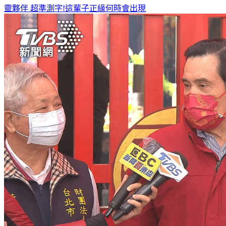
靈夥伴
超準測字!這輩子正緣何時會出現