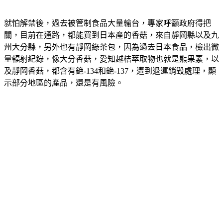
就怕解禁後，過去被管制食品大量輸台，專家呼籲政府得把
關，目前在通路，都能買到日本產的香菇，來自靜岡縣以及九
州大分縣，另外也有靜岡綠茶包，因為過去日本食品，檢出微
量輻射紀錄，像大分香菇，愛知越桔萃取物也就是熊果素，以
及靜岡香菇，都含有銫-134和銫-137，遭到退運銷毀處理，顯
示部分地區的產品，還是有風險。