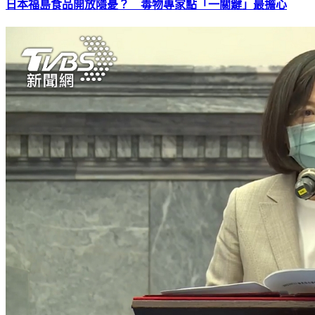
日本福島食品開放隱憂？ 毒物專家點「一關鍵」最擔心