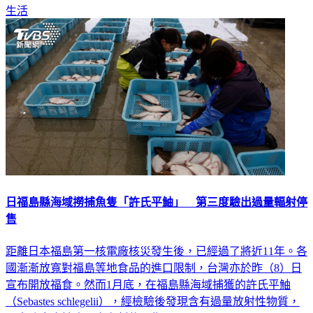
生活
日福島縣海域撈捕魚隻「許氏平鮋」 第三度驗出過量輻射停
售
距離日本福島第一核電廠核災發生後，已經過了將近11年。各
國漸漸放寬對福島等地食品的進口限制，台灣亦於昨（8）日
宣布開放福食。然而1月底，在福島縣海域捕獲的許氏平鮋
（Sebastes schlegelii），經檢驗後發現含有過量放射性物質，