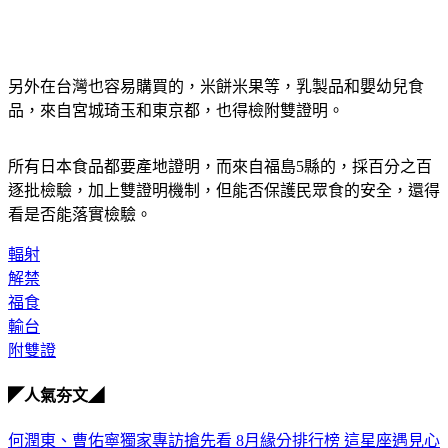
另外在台灣也容易購買的，米餅米果等，乳製品和嬰幼兒食
品，來自宮城琦玉和東京都，也得檢附雙證明。
所有日本食品都要產地證明，而來自福島5縣的，採百分之百
逐批檢驗，加上雙證明機制，但能否保護民眾食的安全，還得
看是否能落實檢驗。
輻射
解禁
福食
輸台
附雙證
◤人氣夯文◢
何潤東、曹佑寧獨家專訪搶先看
8月緣分排行榜 這星座遇見心