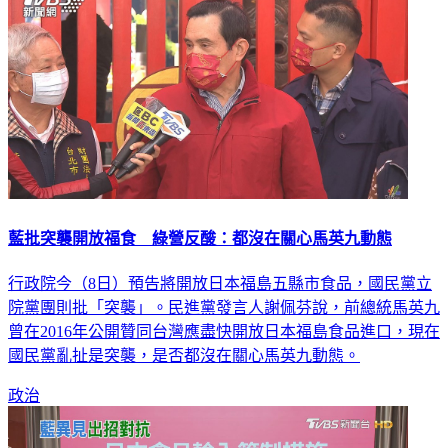
藍批突襲開放福食 綠營反酸：都沒在關心馬英九動態
行政院今（8日）預告將開放日本福島五縣市食品，國民黨立
院黨團則批「突襲」。民進黨發言人謝佩芬說，前總統馬英九
曾在2016年公開贊同台灣應盡快開放日本福島食品進口，現在
國民黨亂扯是突襲，是否都沒在關心馬英九動態。
政治