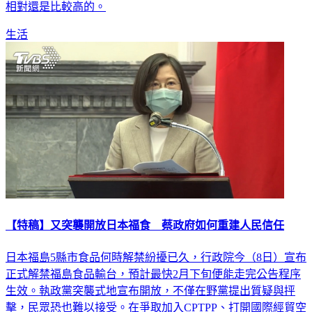
相對還是比較高的。
生活
【特稿】又突襲開放日本福食 蔡政府如何重建人民信任
日本福島5縣市食品何時解禁紛擾已久，行政院今（8日）宣布
正式解禁福島食品輸台，預計最快2月下旬便能走完公告程序
生效。執政黨突襲式地宣布開放，不僅在野黨提出質疑與抨
擊，民眾恐也難以接受。在爭取加入CPTPP、打開國際經貿空