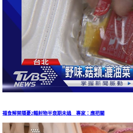
福食解禁隱憂2輻射物半衰期未過 專家：應把關