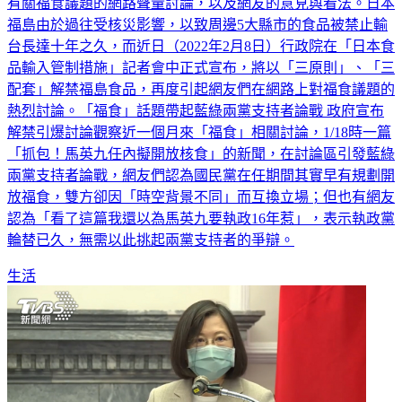
庫》追蹤近一個月內「福食」話題的網路聲量表現，帶您了解
有關福食議題的網路聲量討論，以及網友的意見與看法。日本
福島由於過往受核災影響，以致周邊5大縣市的食品被禁止輸
台長達十年之久，而近日（2022年2月8日）行政院在「日本食
品輸入管制措施」記者會中正式宣布，將以「三原則」、「三
配套」解禁福島食品，再度引起網友們在網路上對福食議題的
熱烈討論。「福食」話題帶起藍綠兩黨支持者論戰 政府宣布
解禁引爆討論觀察近一個月來「福食」相關討論，1/18時一篇
「抓包！馬英九任內擬開放核食」的新聞，在討論區引發藍綠
兩黨支持者論戰，網友們認為國民黨在任期間其實早有規劃開
放福食，雙方卻因「時空背景不同」而互換立場；但也有網友
認為「看了這篇我還以為馬英九要執政16年惹」，表示執政黨
輪替已久，無需以此挑起兩黨支持者的爭辯。
生活