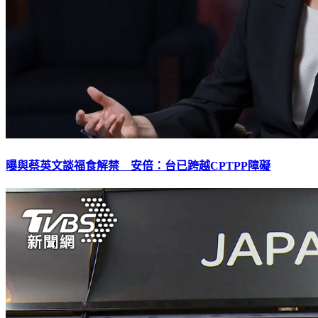
曝與蔡英文談福食解禁 安倍：台已跨越CPTPP障礙