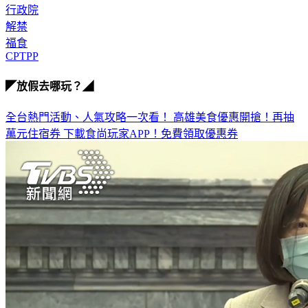
行政院
解禁
福食
CPTPP
◤放假去哪玩？◢
全台熱門活動、人氣攻略一次看！
高雄美食優惠開搶！再抽
萬元住宿券
下載食尚玩家APP！免費領取優惠券