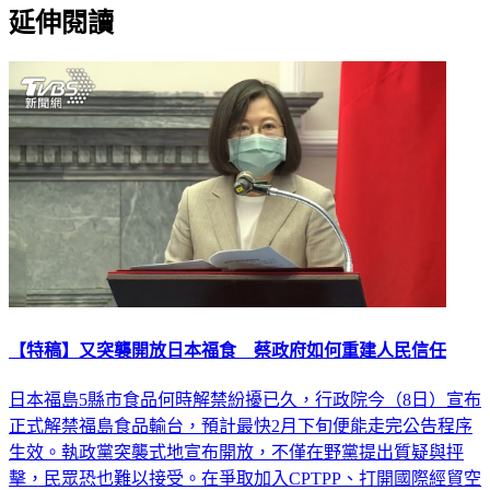
延伸閱讀
【特稿】又突襲開放日本福食 蔡政府如何重建人民信任
日本福島5縣市食品何時解禁紛擾已久，行政院今（8日）宣布
正式解禁福島食品輸台，預計最快2月下旬便能走完公告程序
生效。執政黨突襲式地宣布開放，不僅在野黨提出質疑與抨