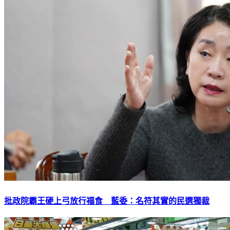
批政院霸王硬上弓放行福食 藍委：名符其實的民選獨裁