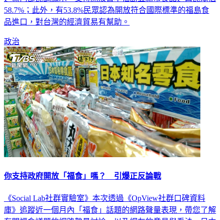
進黨內部民調顯示，支持開放日本福島五縣市食品進口民眾佔
58.7%；此外，有53.8%民眾認為開放符合國際標準的福島食
品進口，對台灣的經濟貿易有幫助。
政治
你支持政府開放「福食」嗎？ 引爆正反論戰
《Social Lab社群實驗室》本次透過《OpView社群口碑資料