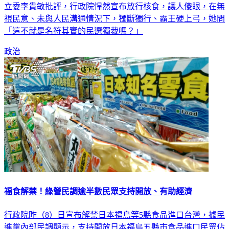
入跨太平洋夥伴全面進步協定（CPTPP）有更大助力。國民黨
立委李貴敏批評，行政院悍然宣布放行核食，讓人傻眼，在無
視民意、未與人民溝通情況下，獨斷獨行、霸王硬上弓，她問
「這不就是名符其實的民選獨裁嗎？」
政治
福食解禁！綠營民調逾半數民眾支持開放、有助經濟
行政院昨（8）日宣布解禁日本福島等5縣食品進口台灣，據民