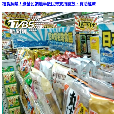
福食解禁！綠營民調逾半數民眾支持開放、有助經濟