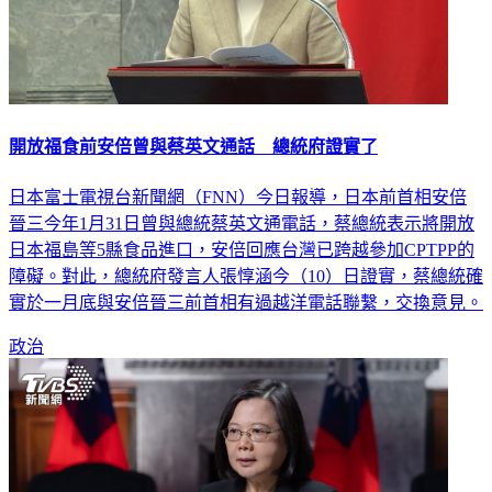
開放福食前安倍曾與蔡英文通話 總統府證實了
日本富士電視台新聞網（FNN）今日報導，日本前首相安倍
晉三今年1月31日曾與總統蔡英文通電話，蔡總統表示將開放
日本福島等5縣食品進口，安倍回應台灣已跨越參加CPTPP的
障礙。對此，總統府發言人張惇涵今（10）日證實，蔡總統確
實於一月底與安倍晉三前首相有過越洋電話聯繫，交換意見。
政治