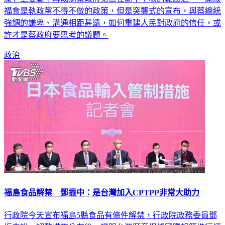
康」上雙贏？再成為蔡政府第二任期下半場的難題之一，開放
福食是執政黨不得不做的政策，但是突襲式的宣布，與蔡總統
強調的謙卑、溝通相距甚遠，如何重建人民對政府的信任，或
許才是蔡政府要思考的議題。
政治
福島食品解禁 鄧振中：是台灣加入CPTPP非常大助力