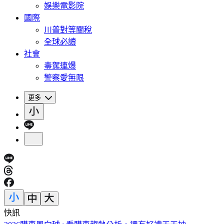
娛樂電影院
國際
川普對等關稅
全球必讀
社會
毒駕連爆
警察愛無限
更多
快訊