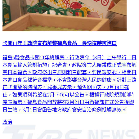
卡關11年！政院宣布解禁福島食品 最快這時可進口
福島5縣食品卡關11年終解禁，行政院今（8日）上午舉行「日
本食品輸入管制措施」記者會，政院發言人羅秉成正式宣布解
禁日本福食。政府祭出三原則和三配套，要民眾安心，相關日
本進口食品都符合標準，不會影響台灣人民的健康。針對上路
正式開放的時間表，羅秉成表示，預告期10天，2月18日截
止，如果順利希望在2月下旬可以公告。根據行政院規劃的時
序表顯示，福島食品開放將在2月21日由衛福部正式公告後即
日生效，3月1日會函告地方政府食安自治條例抵觸無效。
政治