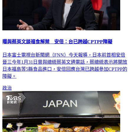
曝與蔡英文談福食解禁 安倍：台已跨越CPTPP障礙
日本富士電視台新聞網（FNN）今天報導，日本前首相安倍
晉三今年1月31日曾與總統蔡英文通電話，蔡總統表示將開放
日本福島等5縣食品進口，安倍回應台灣已跨越參加CPTPP的
障礙。
政治