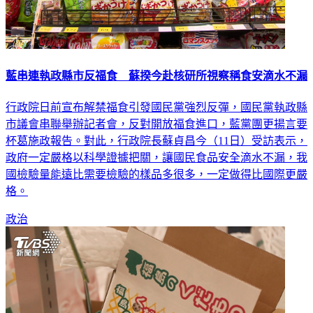
藍串連執政縣市反福食 蘇揆今赴核研所視察稱食安滴水不漏
行政院日前宣布解禁福食引發國民黨強烈反彈，國民黨執政縣
市議會串聯舉辦記者會，反對開放福食進口，藍黨團更揚言要
杯葛施政報告。對此，行政院長蘇貞昌今（11日）受訪表示，
政府一定嚴格以科學證據把關，讓國民食品安全滴水不漏，我
國檢驗量能遠比需要檢驗的樣品多很多，一定做得比國際更嚴
格。
政治