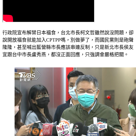
行政院宣布解禁日本福食，台北市長柯文哲雖然說沒問題，卻
說開放福食就能加入CPTPP嗎，別做夢了，而國民黨則是砲聲
隆隆，甚至喊出藍營縣市長應該串連反制，只是新北市長侯友
宜跟台中市長盧秀燕，都沒正面回應，只強調會嚴格把關。