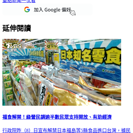
重點新聞一次看
延伸閱讀
福食解禁！綠營民調逾半數民眾支持開放、有助經濟
行政院昨（8）日宣布解禁日本福島等5縣食品進口台灣，據民