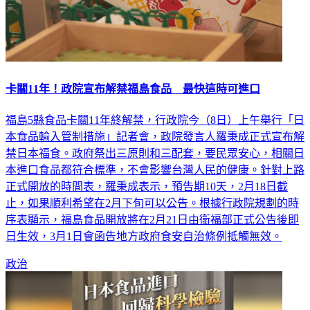
卡關11年！政院宣布解禁福島食品 最快這時可進口
福島5縣食品卡關11年終解禁，行政院今（8日）上午舉行「日
本食品輸入管制措施」記者會，政院發言人羅秉成正式宣布解
禁日本福食。政府祭出三原則和三配套，要民眾安心，相關日
本進口食品都符合標準，不會影響台灣人民的健康。針對上路
正式開放的時間表，羅秉成表示，預告期10天，2月18日截
止，如果順利希望在2月下旬可以公告。根據行政院規劃的時
序表顯示，福島食品開放將在2月21日由衛福部正式公告後即
日生效，3月1日會函告地方政府食安自治條例抵觸無效。
政治