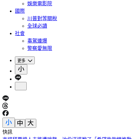
娛樂電影院
國際
川普對等關稅
全球必讀
社會
毒駕連爆
警察愛無限
更多
快訊