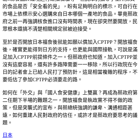
的食品是否「安全看的見」，盼有足夠明白的標示，可自行在
市場上依標示安心選購來自日本哪個一產地的食品。畢竟蔡政
府之前一再強調核食進口沒有時間表，現在卻突然要開放，民
眾根本還搞不清楚相關規定就被迫接受。
至於是否開放日本福食後就能如願以償加入CPTPP？開放福食
後，確實更能得到日方的支持，也更能與國際接軌，可說是滿
足加入CPTPP前提條件之一。但蔡政府也知道，加入CPTPP並
沒有這麼容易，還有許多路障需要一一移除，所以行政院在今
日的記者會上已給人民打了預防針，這是相當複雜的程序，不
要低估了參加CPTPP必須要走的路。
如何在「外交」與「國人食安健康」上雙贏？再成為蔡政府第
二任期下半場的難題之一，開放福食是執政黨不得不做的政
策，但是突襲式的宣布，與蔡總統強調的謙卑、溝通相距甚
遠，如何重建人民對政府的信任，或許才是蔡政府要思考的議
題。
日本