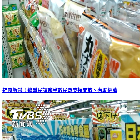
福食解禁！綠營民調逾半數民眾支持開放、有助經濟