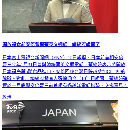
開放福食前安倍曾與蔡英文通話 總統府證實了
日本富士電視台新聞網（FNN）今日報導，日本前首相安倍
晉三今年1月31日曾與總統蔡英文通電話，蔡總統表示將開放
日本福島等5縣食品進口，安倍回應台灣已跨越參加CPTPP的
障礙。對此，總統府發言人張惇涵今（10）日證實，蔡總統確
實於一月底與安倍晉三前首相有過越洋電話聯繫，交換意見。
政治