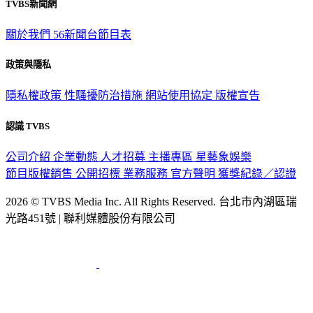
TVBS新聞網
關於我們
56新聞台節目表
政策與隱私
隱私權政策
性騷擾防治措施
網站使用協定
版權宣告
認識 TVBS
公司介紹
企業動態
人才招募
主播專區
星藝象娛樂
節目版權銷售
公開招標
業務服務
官方聲明
獲獎紀錄／認證
2026 © TVBS Media Inc. All Rights Reserved. 台北市內湖區瑞
光路451號 | 聯利媒體股份有限公司