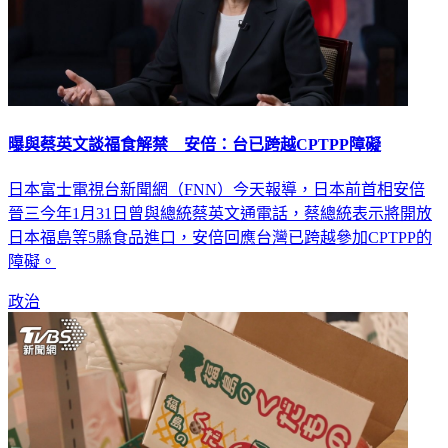
曝與蔡英文談福食解禁 安倍：台已跨越CPTPP障礙
日本富士電視台新聞網（FNN）今天報導，日本前首相安倍
晉三今年1月31日曾與總統蔡英文通電話，蔡總統表示將開放
日本福島等5縣食品進口，安倍回應台灣已跨越參加CPTPP的
障礙。
政治