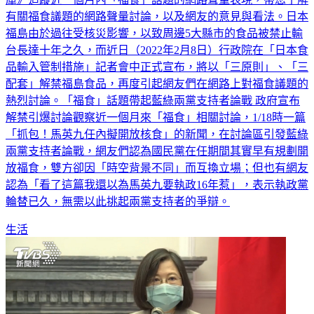
有關福食議題的網路聲量討論，以及網友的意見與看法。日本
福島由於過往受核災影響，以致周邊5大縣市的食品被禁止輸
台長達十年之久，而近日（2022年2月8日）行政院在「日本食
品輸入管制措施」記者會中正式宣布，將以「三原則」、「三
配套」解禁福島食品，再度引起網友們在網路上對福食議題的
熱烈討論。「福食」話題帶起藍綠兩黨支持者論戰 政府宣布
解禁引爆討論觀察近一個月來「福食」相關討論，1/18時一篇
「抓包！馬英九任內擬開放核食」的新聞，在討論區引發藍綠
兩黨支持者論戰，網友們認為國民黨在任期間其實早有規劃開
放福食，雙方卻因「時空背景不同」而互換立場；但也有網友
認為「看了這篇我還以為馬英九要執政16年惹」，表示執政黨
輪替已久，無需以此挑起兩黨支持者的爭辯。
生活