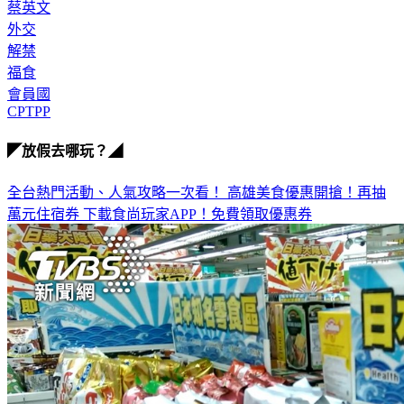
蔡英文
外交
解禁
福食
會員國
CPTPP
◤放假去哪玩？◢
全台熱門活動、人氣攻略一次看！
高雄美食優惠開搶！再抽
萬元住宿券
下載食尚玩家APP！免費領取優惠券