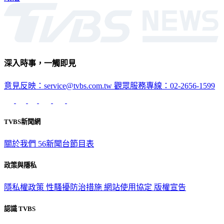
深入時事，一觸即見
意見反映：service@tvbs.com.tw
觀眾服務專線：02-2656-1599
TVBS新聞網
關於我們
56新聞台節目表
政策與隱私
隱私權政策
性騷擾防治措施
網站使用協定
版權宣告
認識 TVBS