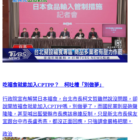
吃福食就能加入CPTPP？ 柯吐槽「別做夢」
行政院宣布解禁日本福食，台北市長柯文哲雖然說沒問題，卻
說開放福食就能加入CPTPP嗎，別做夢了，而國民黨則是砲聲
隆隆，甚至喊出藍營縣市長應該串連反制，只是新北市長侯友
宜跟台中市長盧秀燕，都沒正面回應，只強調會嚴格把關。
政治