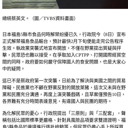
總統蔡英文。（圖／TVBS資料畫面）
日本福島5縣市食品何時解禁紛擾已久，行政院今（8日）宣布
正式解禁福島食品輸台，預計最快2月下旬便能走完公告程序
生效。執政黨突襲式地宣布開放，不僅在野黨提出質疑與抨
擊，民眾恐也難以接受。在爭取加入CPTPP、打開國際經貿空
間的同時，政府要如何嚴守保障國人的食安問題，也是大家心
中的疑問。
這已不是蔡政府第一次突襲，日前為了解決與美國之間的貿易
障礙，民進黨也不顧在野黨反對的開放萊豬，這次又未與在野
黨和民團充分溝通，再度上演突襲戲碼，且草案僅預告10日，
各界難有充分時間表達意見，有違國人與民團的期待。
為化解民眾的憂心，行政院提出「三原則」與「三配套」，聲
稱包括比國際標準更嚴格、針對具風險品項要求雙證證明、福
島5縣食品於邊境進行逐批檢驗等，但民眾仍擔心手上所採買