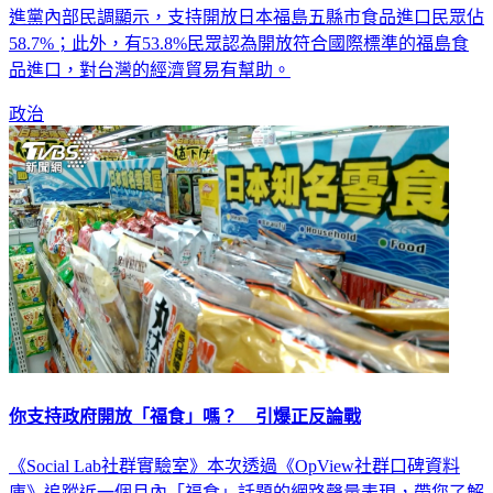
進黨內部民調顯示，支持開放日本福島五縣市食品進口民眾佔
58.7%；此外，有53.8%民眾認為開放符合國際標準的福島食
品進口，對台灣的經濟貿易有幫助。
政治
你支持政府開放「福食」嗎？ 引爆正反論戰
《Social Lab社群實驗室》本次透過《OpView社群口碑資料
庫》追蹤近一個月內「福食」話題的網路聲量表現，帶您了解