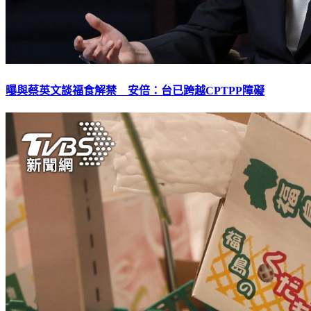
曝與蔡英文談福食解禁 安倍：台已跨越CPTPP障礙