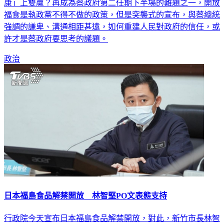
了參加CPTPP必須要走的路。如何在「外交」與「國人食安健
康」上雙贏？再成為蔡政府第二任期下半場的難題之一，開放
福食是執政黨不得不做的政策，但是突襲式的宣布，與蔡總統
強調的謙卑、溝通相距甚遠，如何重建人民對政府的信任，或
許才是蔡政府要思考的議題。
政治
日本福島食品解禁開放 林智堅PO文表態支持