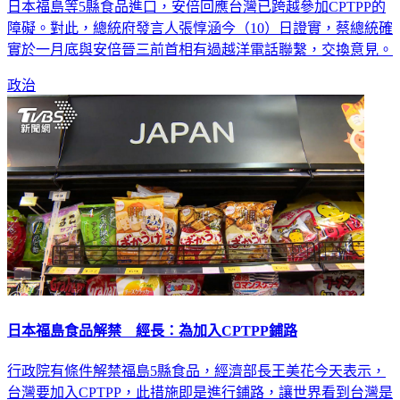
晉三今年1月31日曾與總統蔡英文通電話，蔡總統表示將開放
日本福島等5縣食品進口，安倍回應台灣已跨越參加CPTPP的
障礙。對此，總統府發言人張惇涵今（10）日證實，蔡總統確
實於一月底與安倍晉三前首相有過越洋電話聯繫，交換意見。
政治
日本福島食品解禁 經長：為加入CPTPP鋪路
行政院有條件解禁福島5縣食品，經濟部長王美花今天表示，