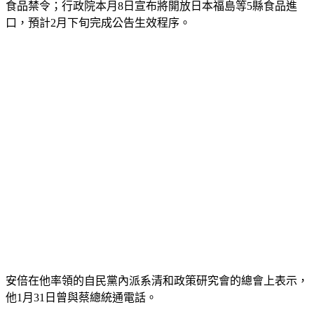
定（CPTPP），外界認為關鍵是台灣如何處理日本福島等5縣
食品禁令；行政院本月8日宣布將開放日本福島等5縣食品進
口，預計2月下旬完成公告生效程序。
安倍在他率領的自民黨內派系清和政策研究會的總會上表示，