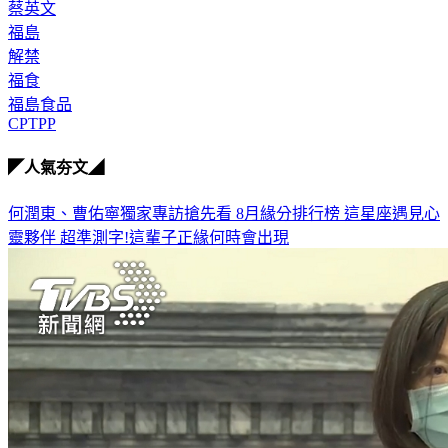
安倍晉三
蔡英文
福島
解禁
福食
福島食品
CPTPP
◤人氣夯文◢
何潤東、曹佑寧獨家專訪搶先看
8月緣分排行榜 這星座遇見心
靈夥伴
超準測字!這輩子正緣何時會出現