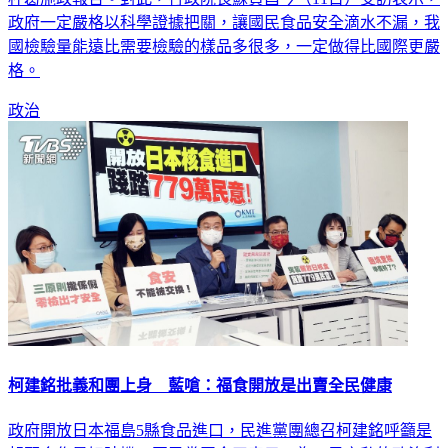
杯葛施政報告。對此，行政院長蘇貞昌今（11日）受訪表示，
政府一定嚴格以科學證據把關，讓國民食品安全滴水不漏，我
國檢驗量能遠比需要檢驗的樣品多很多，一定做得比國際更嚴
格。
政治
柯建銘批義和團上身 藍嗆：福食開放是出賣全民健康