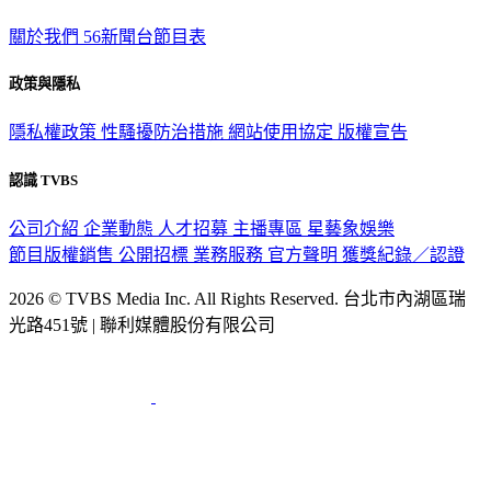
TVBS新聞網
關於我們
56新聞台節目表
政策與隱私
隱私權政策
性騷擾防治措施
網站使用協定
版權宣告
認識 TVBS
公司介紹
企業動態
人才招募
主播專區
星藝象娛樂
節目版權銷售
公開招標
業務服務
官方聲明
獲獎紀錄／認證
2026 © TVBS Media Inc. All Rights Reserved. 台北市內湖區瑞
光路451號 | 聯利媒體股份有限公司