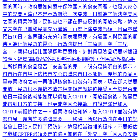
擊，民眾恐也難以接受。在爭取加入CPTPP、打開國際經貿空
間的同時，政府要如何嚴守保障國人的食安問題，也是大家心
中的疑問。這已不是蔡政府第一次突襲，日前為了解決與美國
之間的貿易障礙，民進黨也不顧在野黨反對的開放萊豬，這次
又未與在野黨和民團充分溝通，再度上演突襲戲碼，且草案僅
預告10日，各界難有充分時間表達意見，有違國人與民團的期
待。為化解民眾的憂心，行政院提出「三原則」與「三配
套」，聲稱包括比國際標準更嚴格、針對具風險品項要求雙證
證明、福島5縣食品於邊境進行逐批檢驗等，但民眾仍擔心手
上所採買的食品是否「安全看的見」，盼有足夠明白的標示，
可自行在市場上依標示安心選購來自日本哪個一產地的食品。
畢竟蔡政府之前一再強調核食進口沒有時間表，現在卻突然要
開放，民眾根本還搞不清楚相關規定就被迫接受。至於是否開
放日本福食後就能如願以償加入CPTPP？開放福食後，確實更
能得到日方的支持，也更能與國際接軌，可說是滿足加入
CPTPP前提條件之一。但蔡政府也知道，加入CPTPP並沒有這
麼容易，還有許多路障需要一一移除，所以行政院在今日的記
者會上已給人民打了預防針，這是相當複雜的程序，不要低估