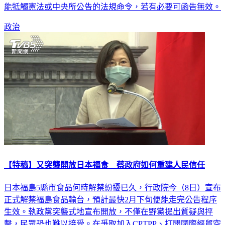
保不讓核食進入校園。行政院今天表示，地方相關自治條例不
能牴觸憲法或中央所公告的法規命令，若有必要可函告無效。
政治
【特稿】又突襲開放日本福食 蔡政府如何重建人民信任
日本福島5縣市食品何時解禁紛擾已久，行政院今（8日）宣布
正式解禁福島食品輸台，預計最快2月下旬便能走完公告程序
生效。執政黨突襲式地宣布開放，不僅在野黨提出質疑與抨