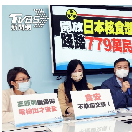
藍串連執政縣市反福食 蘇揆今赴核研所視察稱食安滴水不漏