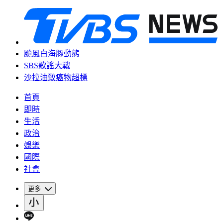
颱風白海豚動態
SBS歌謠大戰
沙拉油致癌物超標
首頁
即時
生活
政治
娛樂
國際
社會
更多