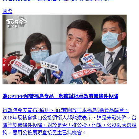
否加入的關鍵，正是對日本福島5縣食品是否解禁。
國際
為CPTPP解禁福島食品 郝龍斌批蔡政府無條件投降
行政院今天宣布3原則、3配套開放日本福島5縣食品輸台。
2018年反核食進口公投領銜人郝龍斌表示，這是未戰先降，台
灣等於無條件投降。對於是否再推公投，他說，公投跟大選脫