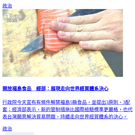
鉤，要用公投展現直接民主已無機會。
政治
開放福島食品 經部：展現走向世界經貿體系決心
行政院今天宣布有條件解禁福島5縣食品，並提出3原則、3配
套；經濟部表示，新的管制措施比國際檢驗標準更嚴格，也代
表台灣願意解決貿易問題，持續走向世界經貿體系的決心。