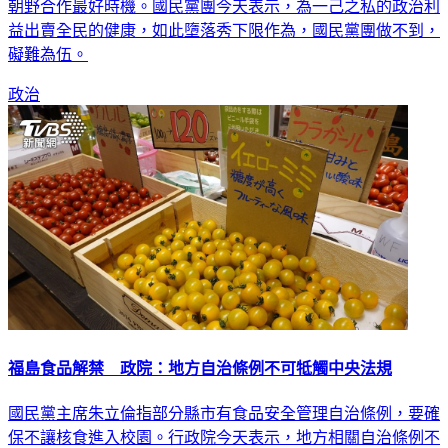
政府開放日本福島5縣食品進口，民進黨團總召柯建銘呼籲是
朝野合作最好時機。國民黨團今天表示，為一己之私的政治利
益出賣全民的健康，如此墮落秀下限作為，國民黨團做不到，
礙難為伍。
政治
福島食品解禁 政院：地方自治條例不可牴觸中央法規
國民黨主席朱立倫指部分縣市有食品安全管理自治條例，要確