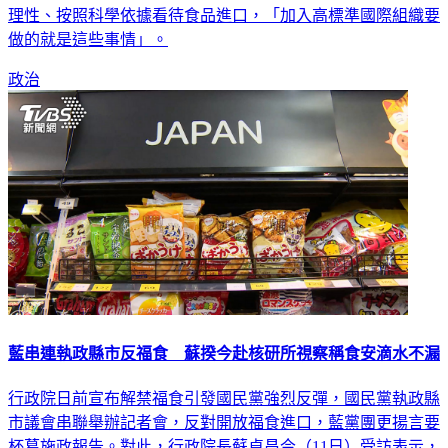
台灣要加入CPTPP，此措施即是進行鋪路，讓世界看到台灣是
理性、按照科學依據看待食品進口，「加入高標準國際組織要
做的就是這些事情」。
政治
藍串連執政縣市反福食 蘇揆今赴核研所視察稱食安滴水不漏
行政院日前宣布解禁福食引發國民黨強烈反彈，國民黨執政縣
市議會串聯舉辦記者會，反對開放福食進口，藍黨團更揚言要