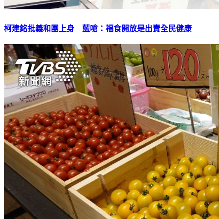
柯建銘批義和團上身 藍嗆：福食開放是出賣全民健康