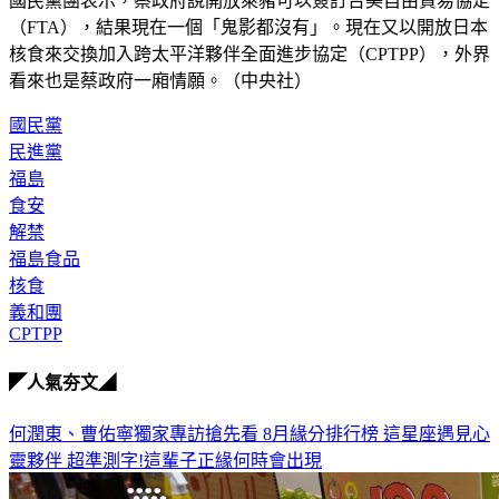
國民黨團表示，蔡政府說開放萊豬可以簽訂台美自由貿易協定
（FTA），結果現在一個「鬼影都沒有」。現在又以開放日本
核食來交換加入跨太平洋夥伴全面進步協定（CPTPP），外界
看來也是蔡政府一廂情願。（中央社）
國民黨
民進黨
福島
食安
解禁
福島食品
核食
義和團
CPTPP
◤人氣夯文◢
何潤東、曹佑寧獨家專訪搶先看
8月緣分排行榜 這星座遇見心
靈夥伴
超準測字!這輩子正緣何時會出現