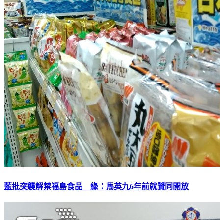
藍批突襲解禁福島食品 綠：馬英九6年前就贊同開放