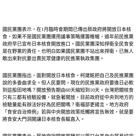
國民黨團表示，在1月臨時會期間已傳出蔡政府將開放日本核
食，如果不是國民黨團運用議事策略運籌帷幄，過年前民進黨
政府早已宣布日本核食開放進口。國民黨團深知捍衛全民食安
是在野黨的責任，也明白如果國民黨團不站出來捍衛，已無人
敢出來對抗要出賣民眾健康的民進黨執政集團。
國民黨團指出，面對開放日本核食，柯建銘把自己及民進黨團
說的多委曲求全。但人民要問，現在的民進黨政府要逢日必軟
到這般田地嗎？開放預告期由60天縮短到10天。台灣把關核食
只有三都有檢驗設備，就急著開放，目前政府從中央到地方的
檢驗量能有辦法好好為民把關嗎？衛福部更揚言，地方政府
「食安自治條例」若與中央開放政策抵觸將宣告無效，就是要
將食安大門洞開讓日本核食長驅直入。