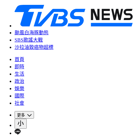
颱風白海豚動態
SBS歌謠大戰
沙拉油致癌物超標
首頁
即時
生活
政治
娛樂
國際
社會
更多