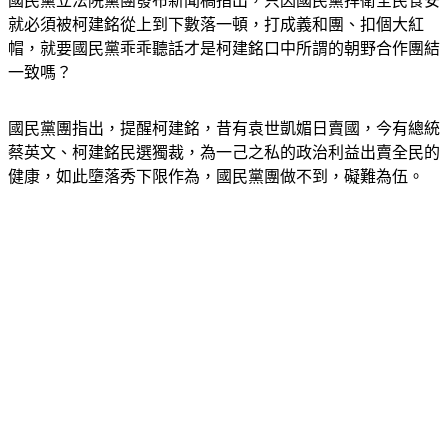
國民黨立法院黨團發布新聞稿指出，只因國民黨捍衛全民食安
就必須被柯建銘從上到下數落一頓，打成義和團、扣個大紅
帽，就要國民黨乖乖聽話才是柯建銘口中所謂的朝野合作團結
一致嗎？
國民黨團指出，提醒柯建銘，昔有袁世凱媚日賣國，今有總統
蔡英文、柯建銘民選獨裁，為一己之私的政治利益出賣全民的
健康，如此墮落秀下限作為，國民黨團做不到，礙難為伍。