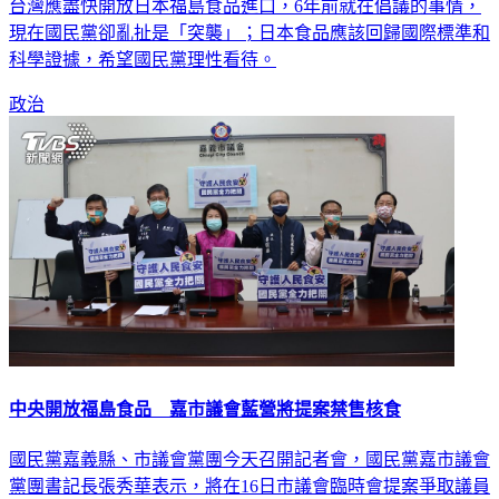
民進黨發言人謝佩芬今天說，前總統馬英九2016年曾公開贊同
台灣應盡快開放日本福島食品進口，6年前就在倡議的事情，
現在國民黨卻亂扯是「突襲」；日本食品應該回歸國際標準和
科學證據，希望國民黨理性看待。
政治
中央開放福島食品 嘉市議會藍營將提案禁售核食
國民黨嘉義縣、市議會黨團今天召開記者會，國民黨嘉市議會