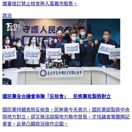
黨團書記長張秀華表示，將在16日市議會臨時會提案爭取議員
連署增訂禁止核食進入嘉義市販售。
政治
國民黨全台議會串聯「反核食」 民進黨批製造對立
國民黨持續表態反核食，民進黨今天表示，國民黨欲製造中央
與地方對立，卻又無法說服地方縣市首長，才找議會黨團開記
者會，此舉凸顯政治操作企圖。