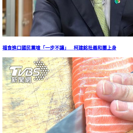
福食進口國民黨嗆「一步不讓」 柯建銘批義和團上身