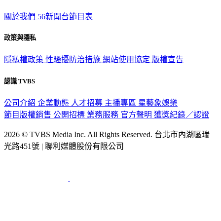
TVBS新聞網
關於我們
56新聞台節目表
政策與隱私
隱私權政策
性騷擾防治措施
網站使用協定
版權宣告
認識 TVBS
公司介紹
企業動態
人才招募
主播專區
星藝象娛樂
節目版權銷售
公開招標
業務服務
官方聲明
獲獎紀錄／認證
2026 © TVBS Media Inc. All Rights Reserved. 台北市內湖區瑞
光路451號 | 聯利媒體股份有限公司