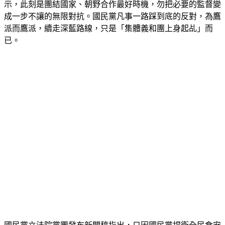
政府開放日本福島5縣食品進口，民進黨團總召柯建銘今天表
示，此刻是團結國家、朝野合作最好時機，勿把必要的監督變
成一步不讓的無限對抗。國民黨凡事一路踩到底的反對，為鷹
派而鷹派，續走深藍路線，只是「集體義和團上身起乩」而
已。