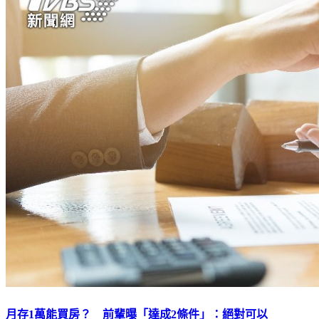
月存1萬能買房？ 前輩曝「達成2條件」：絕對可以