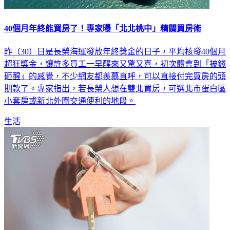
40個月年終能買房了！專家曝「北北桃中」精闢買房術
昨（30）日是長榮海運發放年終獎金的日子，平均核發40個月
超狂獎金，讓許多員工一早醒來又驚又喜，初次體會到「被錢
砸醒」的感覺，不少網友都羨慕直呼，可以直接付完買房的頭
期款了。專家指出，若長榮人想在雙北買房，可選北市蛋白區
小套房或新北外圍交通便利的地段。
生活