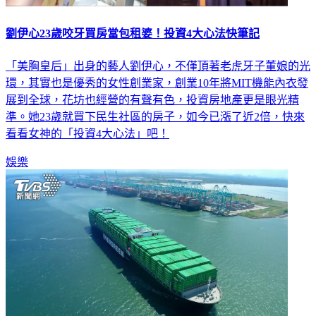
劉伊心23歲咬牙買房當包租婆！投資4大心法快筆記
「美胸皇后」出身的藝人劉伊心，不僅頂著老虎牙子董娘的光
環，其實也是優秀的女性創業家，創業10年將MIT機能內衣發
展到全球，花坊也經營的有聲有色，投資房地產更是眼光精
準。她23歲就買下民生社區的房子，如今已漲了近2倍，快來
看看女神的「投資4大心法」吧！
娛樂