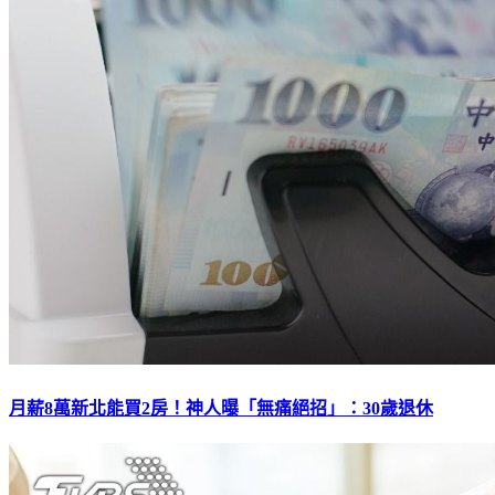
月薪8萬新北能買2房！神人曝「無痛絕招」：30歲退休