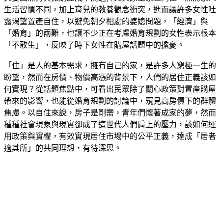
生活習慣不同，加上育兒的教養觀念衝突，進而讓許多女性吐
露渴望置產自住，以避免朝夕相處的婆媳問題，「經濟」與
「婚育」的兩難，也讓不少正在考慮婚育規劃的女性表示根本
「不敢生」，反映了時下女性在購屋話題中的擔憂。
「住」是人的基本需求，擁有自己的家，是許多人窮極一生的
盼望，然而在房價、物價高漲的背景下，人們的居住正義該如
何實現？從話題焦點中，可看出民眾除了關心政策對置產購屋
帶來的影響，也能從婚育規劃的討論中，窺見高房價下的群體
焦慮。以自住來說，房子是剛需，青年們懷著成家的夢，然而
種種社會現象與現實卻成了這世代人們肩上的壓力，該如何運
用政策與實權，有效實現居住市場中的公平正義，達成「居者
適其所」的共同理想，有待深思。