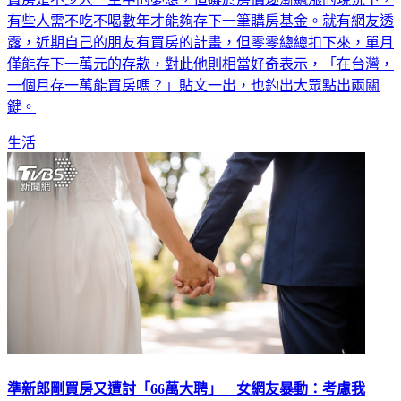
有些人需不吃不喝數年才能夠存下一筆購房基金。就有網友透
露，近期自己的朋友有買房的計畫，但零零總總扣下來，單月
僅能存下一萬元的存款，對此他則相當好奇表示，「在台灣，
一個月存一萬能買房嗎？」貼文一出，也釣出大眾點出兩關
鍵。
生活
準新郎剛買房又遭討「66萬大聘」 女網友暴動：考慮我