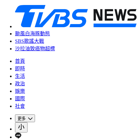
颱風白海豚動態
SBS歌謠大戰
沙拉油致癌物超標
首頁
即時
生活
政治
娛樂
國際
社會
更多