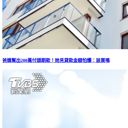
爸媽幫出200萬付頭期款！她見貸款金額怕爆：該買嗎