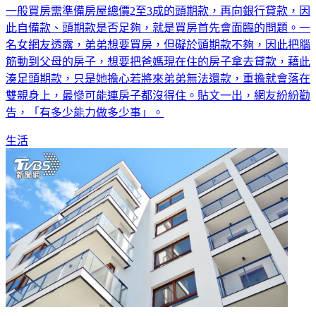
一般買房需準備房屋總價2至3成的頭期款，再向銀行貸款，因
此自備款、頭期款是否足夠，就是買房首先會面臨的問題。一
名女網友透露，弟弟想要買房，但礙於頭期款不夠，因此把腦
筋動到父母的房子，想要把爸媽現在住的房子拿去貸款，藉此
湊足頭期款，只是她擔心若將來弟弟無法還款，重擔就會落在
雙親身上，最慘可能連房子都沒得住。貼文一出，網友紛紛勸
告，「有多少能力做多少事」。
生活