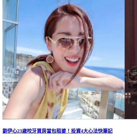
劉伊心23歲咬牙買房當包租婆！投資4大心法快筆記