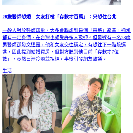
28歲醫師想婚 女友打槍「存款才百萬」：只想住台北
一般人對於醫師印象，大多會聯想到是個「高薪」產業，通常
都有一定身價，在台灣也頗受許多人歡迎。但最近有一名28歲
男醫師卻發文透露，他和女友交往穩定，有想往下一階段邁
進，因此提到結婚買房，但對方聽到他目前「存款才7位
數」，竟然日漸冷淡並拒絕，事後引發網友熱議。
生活