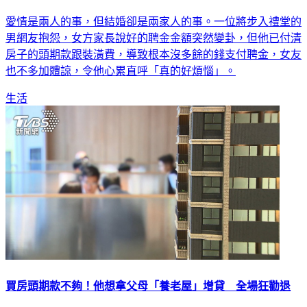
愛情是兩人的事，但結婚卻是兩家人的事。一位將步入禮堂的
男網友抱怨，女方家長說好的聘金金額突然變卦，但他已付清
房子的頭期款跟裝潢費，導致根本沒多餘的錢支付聘金，女友
也不多加體諒，令他心累直呼「真的好煩惱」。
生活
買房頭期款不夠！他想拿父母「養老屋」增貸 全場狂勸退