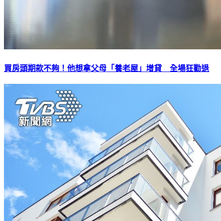
買房頭期款不夠！他想拿父母「養老屋」增貸 全場狂勸退