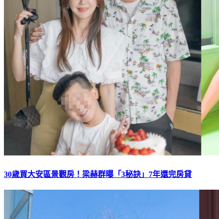
30歲買大安區景觀房！梁赫群曝「3秘訣」7年還完房貸