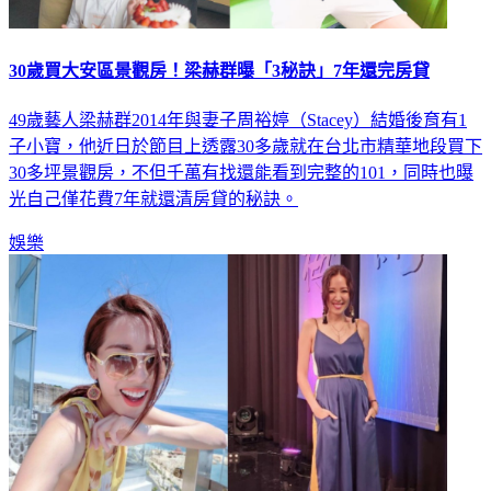
30歲買大安區景觀房！梁赫群曝「3秘訣」7年還完房貸
49歲藝人梁赫群2014年與妻子周裕婷（Stacey）結婚後育有1
子小寶，他近日於節目上透露30多歲就在台北市精華地段買下
30多坪景觀房，不但千萬有找還能看到完整的101，同時也曝
光自己僅花費7年就還清房貸的秘訣。
娛樂