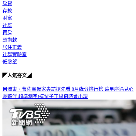
房貸
存款
財富
社群
買房
頭期款
居住正義
社群實驗室
低慾望
◤人氣夯文◢
何潤東、曹佑寧獨家專訪搶先看
8月緣分排行榜 這星座遇見心
靈夥伴
超準測字!這輩子正緣何時會出現