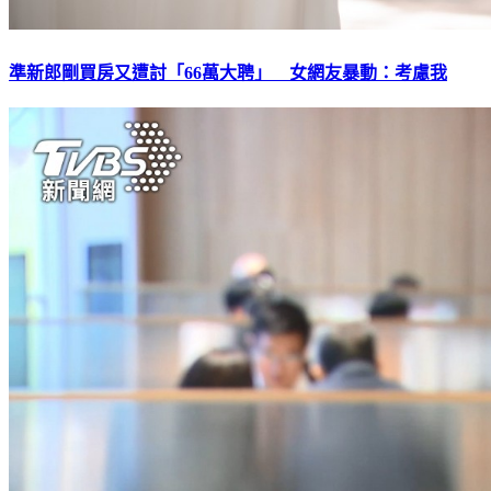
準新郎剛買房又遭討「66萬大聘」 女網友暴動：考慮我