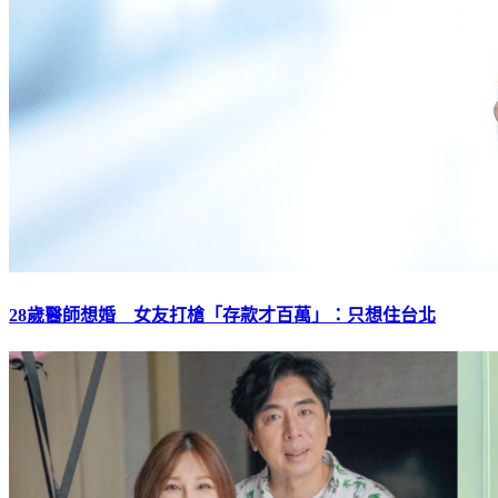
28歲醫師想婚 女友打槍「存款才百萬」：只想住台北