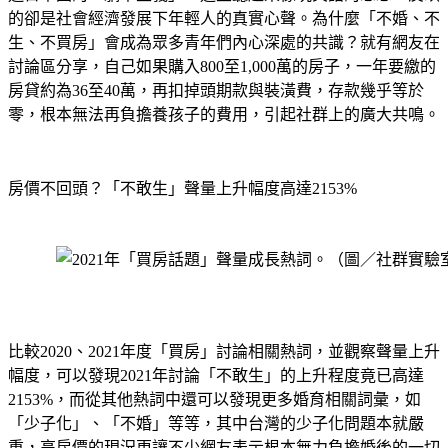
的卻是社會經濟發展下年輕人的真實心聲。為什麼「不婚、不
生、不買房」會成為眾多青年們內心深處的共識？就有網友在
討論區分享，自己如果購入800至1,000萬的房子，一年要繳的
房貸約為36至40萬，再扣掉頭期款與裝潢費，存款幾乎等於
零，根本無法再負擔養孩子的費用，引起社群上的廣大共鳴。
房價不回頭？「不敢生」聲量上升幅度高達2153%
比較2020、2021年度「買房」討論相關熱詞，並觀察聲量上升
幅度，可以發現2021年討論「不敢生」的上升程度竟已高達
2153%，而從其他熱詞中還可以發現更多婚育相關詞彙，如
「少子化」、「不婚」等等，其中台灣的少子化問題本就嚴
重，高房價的現況更讓不少網友表示根本無力負擔婚後的一切