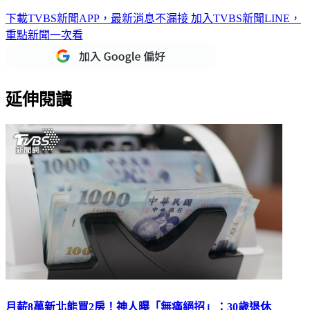
下載TVBS新聞APP，最新消息不漏接
加入TVBS新聞LINE，
重點新聞一次看
延伸閱讀
月薪8萬新北能買2房！神人曝「無痛絕招」：30歲退休