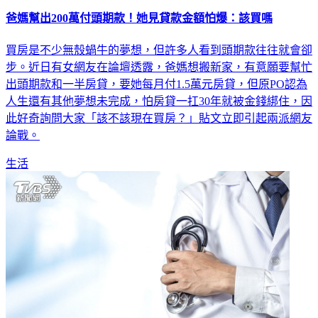
爸媽幫出200萬付頭期款！她見貸款金額怕爆：該買嗎
買房是不少無殼蝸牛的夢想，但許多人看到頭期款往往就會卻
步。近日有女網友在論壇透露，爸媽想搬新家，有意願要幫忙
出頭期款和一半房貸，要她每月付1.5萬元房貸，但原PO認為
人生還有其他夢想未完成，怕房貸一扛30年就被金錢綁住，因
此好奇詢問大家「該不該現在買房？」貼文立即引起兩派網友
論戰。
生活