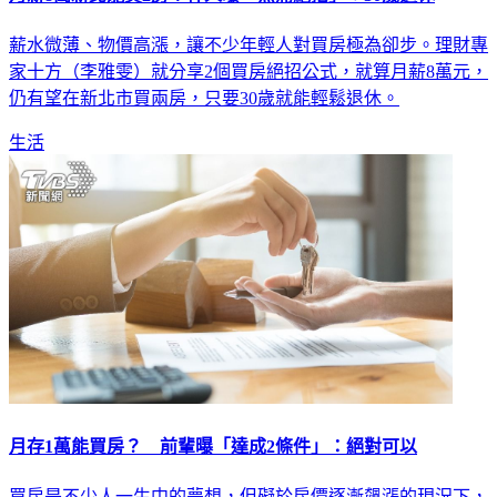
薪水微薄、物價高漲，讓不少年輕人對買房極為卻步。理財專
家十方（李雅雯）就分享2個買房絕招公式，就算月薪8萬元，
仍有望在新北市買兩房，只要30歲就能輕鬆退休。
生活
月存1萬能買房？ 前輩曝「達成2條件」：絕對可以
買房是不少人一生中的夢想，但礙於房價逐漸飆漲的現況下，