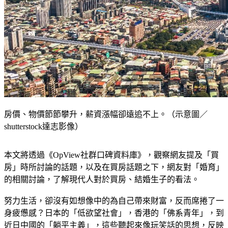
房價、物價節節攀升，薪資漲幅卻遠追不上。（示意圖／
shutterstock達志影像）
本文將透過《OpView社群口碑資料庫》，觀察網友提及「買
房」時所討論的話題，以及在買房話題之下，網友對「婚育」
的相關討論，了解現代人對於買房、結婚生子的看法。
努力生活，卻沒有如想像中的為自己帶來財富，反而席捲了一
身疲憊感？日本的「低欲望社會」，香港的「佛系青年」，到
近日中國的「躺平主義」，這些聽起來像玩笑話的思想，反映