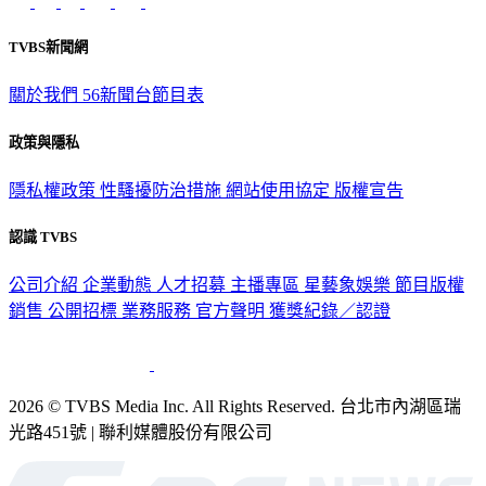
TVBS新聞網
關於我們
56新聞台節目表
政策與隱私
隱私權政策
性騷擾防治措施
網站使用協定
版權宣告
認識 TVBS
公司介紹
企業動態
人才招募
主播專區
星藝象娛樂
節目版權
銷售
公開招標
業務服務
官方聲明
獲獎紀錄／認證
2026 © TVBS Media Inc. All Rights Reserved. 台北市內湖區瑞
光路451號 | 聯利媒體股份有限公司