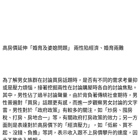
高房價延伸「婚育及婆媳問題」 兩性陷經濟、婚育兩難
為了解男女族群在討論買房話題時，是否有不同的需求考量抑
或是壓力煩惱，接著挖掘兩性在討論購屋時各自的討論焦點。
其中，男性佔了過半討論聲量，由於背負著傳統社會期待，男
性普遍對「買房」話題更有感，而進一步觀察男女討論的文字
雲，男性對於「政府政策」有較多的關注，如「炒房、囤房
稅、打房、房地合一」等，有關政府打房政策的效力；另一方
面則是表達對於高房價下的「經濟壓力」，如「低薪、買不
起、沒錢、負擔」等詞，表示收入跟不上房價攀升的速度，因