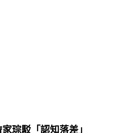
詹家琮駁「認知落差」