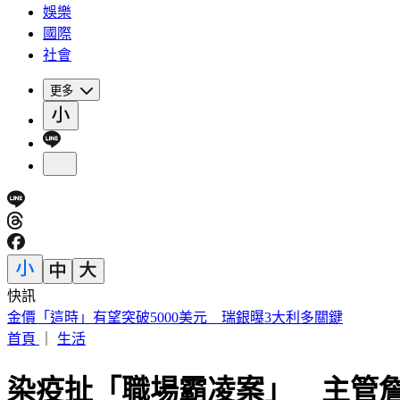
娛樂
國際
社會
更多
快訊
金價「這時」有望突破5000美元 瑞銀曝3大利多關鍵
首頁
｜
生活
染疫扯「職場霸凌案」 主管