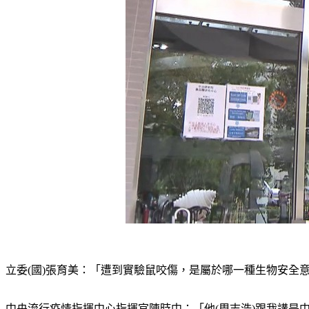
立委(國)張育美：「遭到實驗鼠咬傷，是屬於哪一種生物安全
中央流行疫情指揮中心指揮官陳時中：「他(周志浩)跟我講是