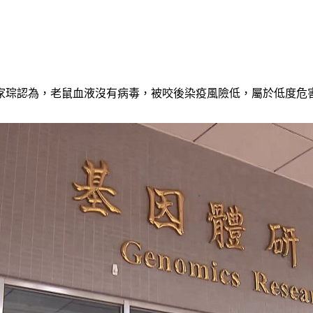
家琮認為，老鼠血液沒有病毒，被咬後染疫風險低，屬於低度危