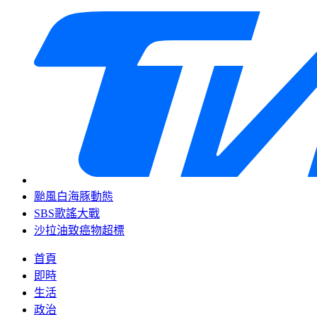
颱風白海豚動態
SBS歌謠大戰
沙拉油致癌物超標
首頁
即時
生活
政治